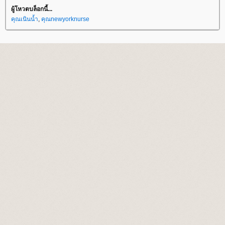
ผู้โหวตบล็อกนี้...
คุณเนินน้ำ
,
คุณnewyorknurse