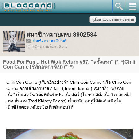
สมาชิกหมายเลข 3902534
ฝากข้อความหลังไมค์
ผู้ติดตามบล็อก : 6 คน
Food For Fun :: Hot Wok Return #67: "ครั้งแรก" (*_*)Chili
Con Carne (ชิลิกอนการ์เน) (*_*)
Chili Con Carne (เรียกอีกอย่างว่า Chilli Con Carne หรือ Chile Con
Carne ออกเสียงภาษาสเปน: [ˈtʃili kon ˈkaɾne]) หมายถึง "พริกกับ
เนื้อ" เป็นสตูว์รสเผ็ดที่มีพริกป่น เนื้อสัตว์ (โดยปกติคือเนื้อวัว) มะเขือ
เทศ ถั่วแดง(Red Kidney Beans) เป็นหลัก เมนูนี้มีต้นกำเนิดใน
เม็กซิโกตอนเหนือหรือเท็กซัสตอนใต้