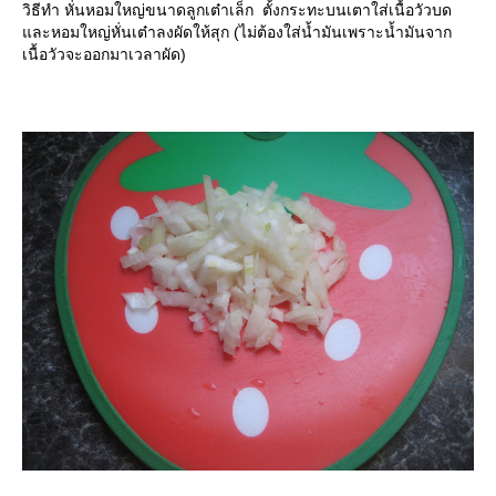
วิธีทำ หั่นหอมใหญ่ขนาดลูกเต๋าเล็ก ตั้งกระทะบนเตาใส่เนื้อวัวบด
ละหอมใหญ่หั่นเต๋าลงผัดให้สุก (ไม่ต้องใส่น้ำมันเพราะน้ำมันจาก
เนื้อวัวจะออกมาเวลาผัด)