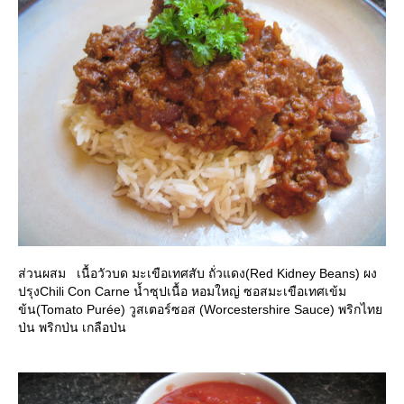
ส่วนผสม เนื้อวัวบด มะเขือเทศสับ ถั่วแดง(Red Kidney Beans) ผง
ปรุงChili Con Carne น้ำซุปเนื้อ หอมใหญ่ ซอสมะเขือเทศเข้ม
ข้น(Tomato Purée) วูสเตอร์ซอส (Worcestershire Sauce) พริกไท
ป่น พริกป่น เกลือป่น