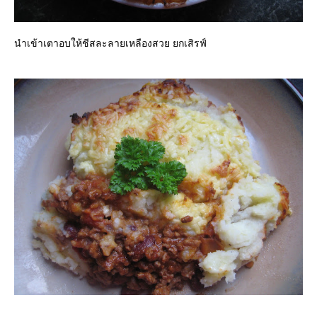
นำเข้าเตาอบให้ชีสละลายเหลืองสวย ยกเสิรฟ์