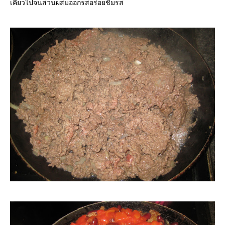
เคี่ยวไปจนส่วนผสมออกรสอร่อยชิมรส