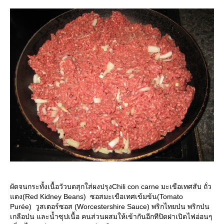
ผัดจนกระทั้งเนื้อวัวบดสุกใส่ผงปรุงChili con carne มะเขือเทศสับ ถั่ว
ดง(Red Kidney Beans) ซอสมะเขือเทศเข้มข้น(Tomato
Purée) วูสเตอร์ซอส (Worcestershire Sauce) พริกไทยป่น พริกป่น
เกลือป่น และน้ำซุปเนื้อ คนส่วนผสมให้เข้ากันอีกทีปิดฝาเปิดไฟอ่อนๆ