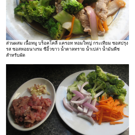
ส่วนผสม เนื้อหมู บร็อคโคลี่ แครอท หอมใหญ่ กระเทียม ซอสปรุง
รส ซอสหอยนางรม ซีอิ้วขาว น้ำตาลทราย น้ำเปล่า น้ำมันพืช
สำหรับผัด