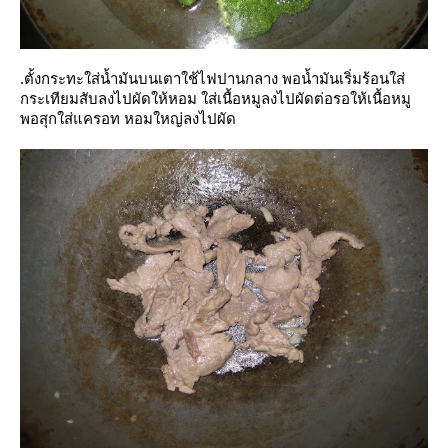
.ตั้งกระทะใส่น้ำมันบนเตาใช้ไฟปานกลาง พอน้ำมันเริ่มร้อนใส่
กระเทียมสับลงไปผัดให้หอม ใส่เนื้อหมูลงไปผัดต่อรอให้เนื้อหมู
พอสุกใส่แครอท หอมใหญ่ลงไปผัด