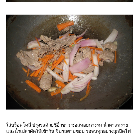
ส่บร็อคโคลี่ ปรุงรสด้วยซีอิ้วขาว ซอสหอยนางรม น้ำตาลทรา
ละน้ำเปล่าผัดให้เข้ากัน ชิมรสตามชอบ รอจนทุกอย่างสุกปิดไฟ