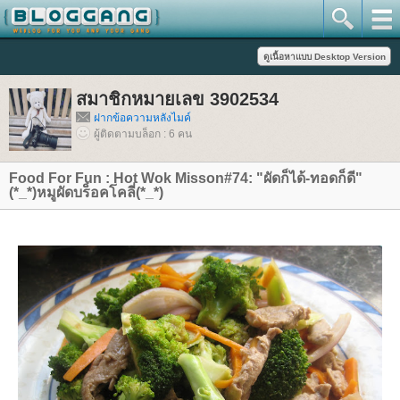
สมาชิกหมายเลข 3902534
ฝากข้อความหลังไมค์
ผู้ติดตามบล็อก : 6 คน
Food For Fun : Hot Wok Misson#74: "ผัดก็ได้-ทอดก็ดี"
(*_*)หมูผัดบร็อคโคลี่(*_*)