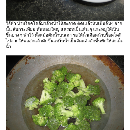
วิธีทำ นำบร็อคโคลี่มาล้างน้ำให้สะอาด ตัดเแล้วหั่นเป็นชิ้นๆ จาก
นั้น สับกระเทียม หั่นหอมใหญ่ แครอทเป็นเส้น ๆ และหมูให้เป็น
ชิ้นบาง ๆ พักไว้ ตั้งหม้อต้มน้ำบนเตา รอให้น้ำเดือดนำบร็อคโคลี่
ไปลวกให้พอสุกแล้วตักขึ้นแช่ในน้ำเย็นจัดแล้วตักขึ้นพักให้สะเด็ด
น้ำ