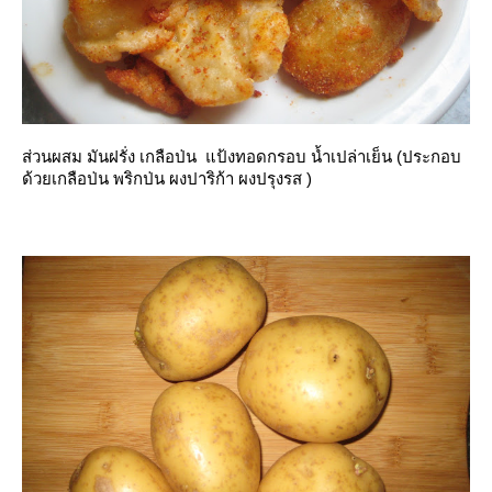
ส่วนผสม มันฝรั่ง เกลือป่น แป้งทอดกรอบ น้ำเปล่าเย็น (ประกอบ
ด้วยเกลือป่น พริกป่น ผงปาริก้า ผงปรุงรส )