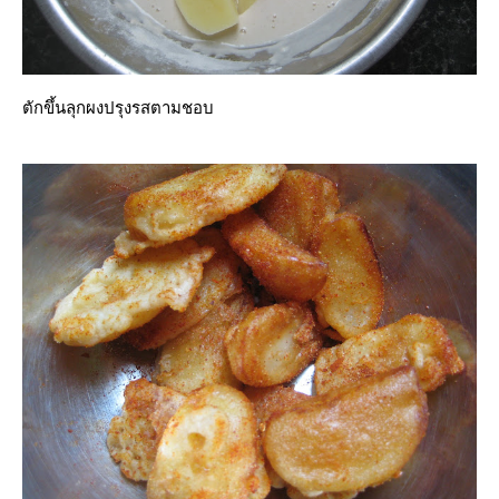
ตักขึ้นลุกผงปรุงรสตามชอบ