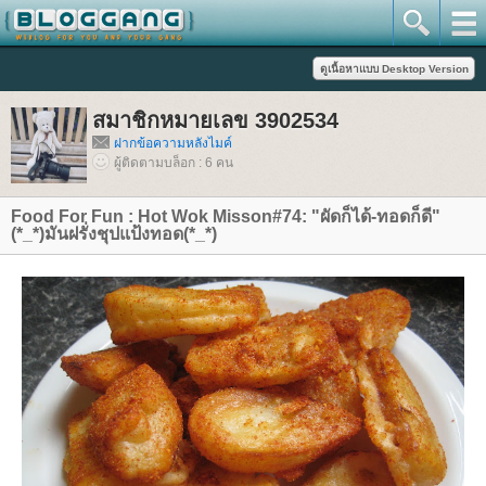
สมาชิกหมายเลข 3902534
ฝากข้อความหลังไมค์
ผู้ติดตามบล็อก : 6 คน
Food For Fun : Hot Wok Misson#74: "ผัดก็ได้-ทอดก็ดี"
(*_*)มันฝรั่งชุปแป้งทอด(*_*)