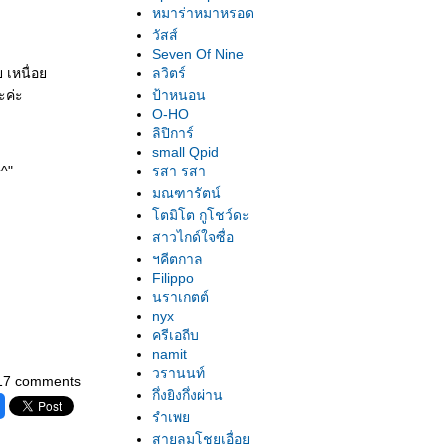
หมาร่าหมาหรอด
วัสส์
Seven Of Nine
ย เหนื่อ
ลวิตร์
ะค่ะ
ป้าหนอน
O-HO
ลิปิการ์
small Qpid
^^"
รสา รสา
มณฑารัตน์
ตมิโต กูโชว์ดะ
สาวไกด์ใจซื่อ
ฯคีตกาล
Filippo
นราเกตต์
nyx
ครีเอถีบ
namit
วรานนท์
17 comments
กึ่งยิงกึ่งผ่าน
รำเพ
สายลมโชยเอื่อ