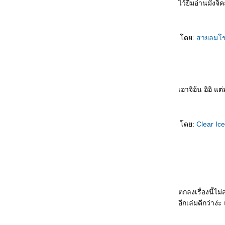
ไว้ยืมอ่านมั่งจิ
ทำลายชีวิตคน แต่ก็ยังมีคนที่อยากทำลายชีวิต
ตัวเองอยู่ดี
ตำรวจหน่วยสืบวิญญาณ ตอนที่ 3 แกะรอยลับ
ดย:
สายลมโช
ฉบับแมวเหมียว : เป็นแนวสืบสวนที่อ่าน
สบายใจดีจัง
าคุโมะ นักสืบวิญญาณ ตอนที่ 3 แสงสว่าง ณ
ปลายทาง : น่าจะปรับโทษคนก่อคดีข่มขืนเป็น
ประหารชีวิตได้แล้ว
เอาจิอ้น อิอิ แ
ละแล้วก็ไม่เหลือใคร : พล็อตนิยายคลาสสิกที่
ถูกจับมาใช้ได้อย่างน่าสนใจ
ไม่ทำงานออฟฟิศได้ไหมเนี่ย : อยากไปลองทำอา
ดย:
Clear Ic
ชีพอื่นๆ บ้างจัง
คุณพ่อหัวขโมย : เมื่อหัวขโมยสวมบทคุณพ่อ
นักสืบกำมะลอ
Split Second : เสี้ยววินาทีที่จำเป็นต้องตัดสินใจ
ทุกคนจะแสดงตัวตนที่แท้จริงออกมา
บุพเพซ่อนรัก ชุด ตระกูลวุ่นลุ้นรัก : ความสุข
ตกลงเรื่องนี้ไม
สนเรียบง่ายในความรัก
อีกเล่มดีกว่าง่ะ
วีรบุรุษสุดหัวใจ ชุด ตระกูลวุ่นลุ้นรัก : น่ารัก-
อบอุ่น อ่านไปยิ้มไป ^^