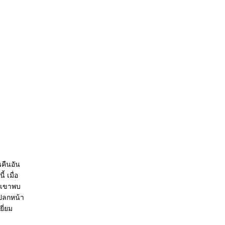
คืนอัน
้ เมื่อ
่าเขาพบ
แปลกหน้า
ี่ยม