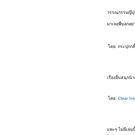
He Loves Lucy : เรื่องสุขสันต์ตามสเต็ป สาว
อ้วนกลายเป็นสาวผอมแถมได้แฟนหล่อขั้นเทพ
วรรณกรรมญี่ปุ่น
คินดะอิจิ ตอน คดีฆาตกรรมของสารวัตรเคนโม
จิ : ควรพิจารณากฎหมาย "เยาวชน" และลด
มาเจอพี่บอกอย่า
อายุของ "เยาวชน" ได้แล้ว
The Guernsey Literary and Potato Peel Pie
Society : Witty, cute and warm
คินดะอิจิยอดนักสืบ ตอนที่ 21 หญิงผู้ถือพัดจีน :
ดย: กระปุกกลิ
คนที่ไม่น่าสงสัยที่สุด คนนั้นล่ะ...ที่น่าสงสั
มิเกะเนะโกะ โฮส์มส์ แมวสามสียอดนักสืบ ตอน
ที่ 17 ความรักของสาว 4 ฤดู : อ่านเพลินๆ ตาม
มาตรฐานแมวสามสีฯ
Eleven Minutes : Love, sex and soul
เรื่องอื่นสนุกน้
ฆาตกรในกระจกเงา : ใครคือฆาตกรที่แท้จริง
คินดะอิจิ ยอดนักสืบ ตอนที่ 20 ข้างหลังบาน
ประตู : หลอกล่อให้เดาฆาตกรตัวจริง
ดย:
Clear Ic
The Kill Artist : ลุ้นกับปฏิบัติการสายลับ
ศกนาฎกรรมอำพราง : โรคจิตรุนแรง vs
วิญญาณร้า
คู่สืบต่างภพ ตอนที่ 2 ความฝันคืนพระจันทร์ซีด
จาง : คงไม่อ่านซีรียส์นี้ต่อแล้ว
หะๆ ไม่มีเล่มนี
ฟ้าสั่งมาสืบ ตอนที่ 3 บาดแผลปีศาจ : ยาเสพติด