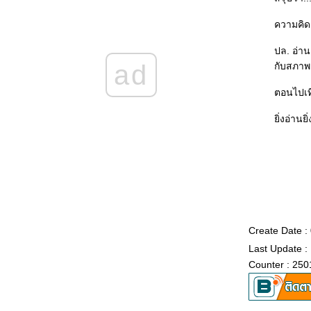
Hotel on the Corner of Bitter and Sweet -
พล็อต "โรมิโอ-จูเลียต" ยังพลิกแพลงใช้ได้อยู่
ความคิดเ
เรื่อยๆ ^^
Shantaram : หากชีวิตเป็นสีสัน ชีวิตของ
ปล. อ่าน
"ศานตาราม" ก็มีทุกสีใน spectrum เลยทีเดียว -
ad
กับสภาพส
เยี่ยมมากค่ะ ^^
Old City Hall : ทั้งๆ ที่คดีไม่มีอะไรแท้ๆ ก็เขียน
ตอนไปเที
ห้อ่านเพลินได้แฮะ ^^
ิ่งอ่านย
Edge : ไพ่ใบที่เหนือกว่า
The Handmaid's Tale : เมื่อชีวิตถูกกักขังและ
วิญญาณต้องการจะโบยบิน
A Bend in the Road : หนึ่งโค้งที่เปลี่ยนชีวิต
The White Tiger : เมื่อเสือขาวจะแหกกรง
กวีนิพนธ์แห่งรักยี่สิบบท และบทเพลงความสิ้น
หวังหนึ่งบท : อ่านที่แปลเป็นภาษาไทยไม่รู้เรื่อง
TT^TT
Create Date :
ดอกเตอร์กับรูท และสูตรรักของเขา :
Last Update :
คณิตศาสตร์และความสุขของชีวิตที่เต็มไปด้ว
Counter : 250
ความเอื้ออารีต่อกัน
หล่น : ชีวิตคือการแสวงหาที่พักพิง หรือหนีความ
จริงไปวันๆ