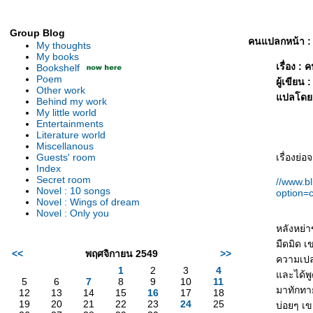
Group Blog
คนแปลกหน้า :
My thoughts
My books
เรื่อง :
Bookshelf
Poem
ผู้เขียน
Other work
ปลโดย :
Behind my work
My little world
Entertainments
Literature world
Miscellanous
Guests' room
เรื่องย่
Index
Secret room
//www.b
Novel : 10 songs
option=
Novel : Wings of dream
Novel : Only you
หลังหย่
มืดมิด เ
<<
พฤศจิกายน 2549
>>
ความเปล่
1
2
3
4
ละได้พูด
5
6
7
8
9
10
11
มาทักทา
12
13
14
15
16
17
18
19
20
21
22
23
24
25
บ่อยๆ เข