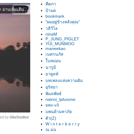
คีตภา
อ่านเพิ่มเติม
orward_ios
ป้ามด
bookmark
"ผมอยู่ข้างหลังคุณ"
วลีวิไล
ninaM
P_JUNG_PIGLET
YUI_MUNMOO
maneekao
เนตรนภัส
บหม่อน
นารูมิ
าคูลท์
บทเพลงแห่งความฝัน
อุรัสยา
พิมลพัทธ์
nainoi_tplusone
มดx-v3
พนด้ามหาภั
ed by 
GliaStudios
ตัว(Z)
W i n t e r b e r r y
ณ มน