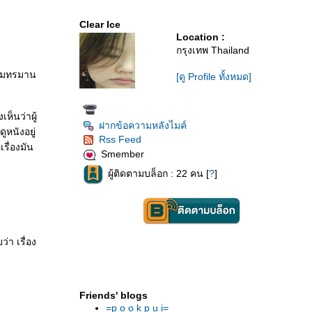
Clear Ice
Location :
กรุงเทพ Thailand
ความทรมาน
[ดู Profile ทั้งหมด]
ห็นว่าผู้
ฝากข้อความหลังไมค์
ูหนังอยู่
Rss Feed
รื่องมัน
Smember
ผู้ติดตามบล็อก : 22 คน [
?
]
่า เรื่อง
Friends' blogs
=p o o k p u i=