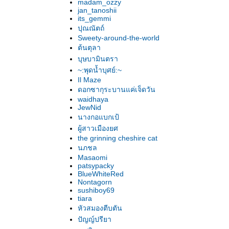
Unmute
madam_ozzy
jan_tanoshii
its_gemmi
ปุณณัตถ์
Sweety-around-the-world
ต้นตุลา
บุษบามินตรา
~:พุดน้ำบุศย์:~
Il Maze
ดอกซากุระบานแค่เจ็ดวัน
waidhaya
JewNid
นางกอแบกเป้
ผู้สาวเมืองยศ
the grinning cheshire cat
นภชล
Masaomi
patsypacky
BlueWhiteRed
Nontagorn
sushiboy69
tiara
หัวสมองตีบตัน
ปัญญ์ปรียา