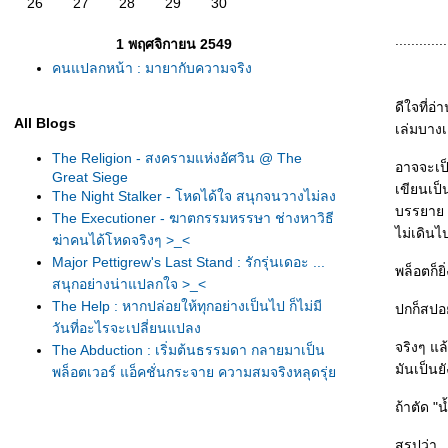
26
27
28
29
30
.............
1 พฤศจิกายน 2549
คนแปลกหน้า : มายากับความจริง
ดีใจที่อ
All Blogs
เล่มบางเ
The Religion - สงครามแห่งอัศวิน @ The
อาจจะเป็
Great Siege
เขียนเป็
The Night Stalker - โหดได้ใจ สนุกจนวางไม่ลง
บรรยาย "
The Executioner - ฆาตกรรมหรรษา ช่างหาวิธี
ไม่เดินไ
ฆ่าคนได้โหดจริงๆ >_<
Major Pettigrew's Last Stand : รักรุ่นเดอะ ...
พล็อตก็ย
สนุกอย่างน่าแปลกใจ >_<
The Help : หากปล่อยให้ทุกอย่างเป็นไป ก็ไม่มี
ปกก็สปอย
วันที่อะไรจะเปลี่ยนแปลง
จริงๆ แล้
The Abduction : เริ่มต้นธรรมดา กลายมาเป็น
มันเป็นย
พล็อตเวอร์ แอ็คชั่นกระจาย ความสมจริงหลุดรุ่
-_-"
ถ้าตัด "
The Colour of Law : อยากให้สีของกฎหมา
เป็นสีแห่งความยุติธรรม
สรุปว่า.