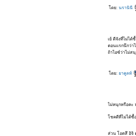
The Face of Deception : ถ้าได้อ่านเมื่อสัก 10
ดย:
นรานินี
ปีก่อนจะสนุกกว่านี้
The Crucifix Killer : เปิดตัวซีรียส์ได้น่าสนใจ +
ฆาตกรเรื่องนี้ซาดิสม์ดีค่ะ
Child 44 : ไม่มีใครปลอดภัยในรัสเซียของสตา
ลิน
เย้ ดีจังที่ไม่ได้ซ
Sarah's Key : ประวัติศาสตร์ที่ ((เกือบ)) ถูกลืม
ตอนแรกนึกว่าไว
The Ice Queen : วิธีตายที่ดีที่สุดคือ ตา
ถ้าไอซ์ว่าไม่ส
ระหว่างการใช้ชีวิตอย่างคุ้มค่า
The Moor's Last Sigh : คำตอบในภาพวาด
His Majesty's Dragon & The Throne of Jade
ดย:
าคูลท์
(Temeraire 1&2) : แฟนตาซีอ่านสบายใจกับ
มังกรสุดน่ารัก
เรื่องเล่าของชายผู้โชคดี (Mr. Wing) : ความ
คาดหวังอาจทำร้ายใครบางคน
เทวดาที่โหล่ : ยังมีสิ่งที่สำคัญยิ่งกว่า "ชัยชนะ"
ไม่หนุกหรือคะ ห
เอ็ดเวิร์ด ทูเลน ตามหาหัวใจไกลสุดฟ้า : ถ้าคุณ
เปิดใจ และเชื่อ...ความรักจะมา
ชคดีที่ไม่ได้ซื
าแก้สมองผูก ตราควายบิน : ยาถ่ายสมองให้
เกิดความคิดสร้างสรรค์ ((แต่ไม่ถ่ายตัวขี้เกียจ
ส่วน โอตสึ อิจิ
นะ ฮือ))