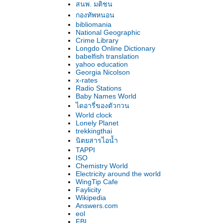
สนพ. มติชน
กองทัพหนอน
bibliomania
National Geographic
Crime Library
Longdo Online Dictionary
babelfish translation
yahoo education
Georgia Nicolson
x-rates
Radio Stations
Baby Names World
ไดอารี่ของตัวกวน
World clock
Lonely Planet
trekkingthai
นิตยสารไอน้ำ
TAPPI
ISO
Chemistry World
Electricity around the world
WingTip Cafe
Faylicity
Wikipedia
Answers.com
eol
FBI