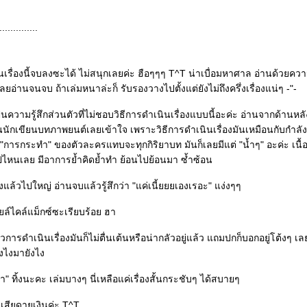
..............
่านเรื่องนี้จบลงซะได้ ไม่สนุกเลยค่ะ ฮือๆๆๆ T^T น่าเบื่อมหาศาล อ่านด้วย
ลยอ่านจนจบ ถ้าเล่มหนาล่ะก็ รับรองวางไปตั้งแต่ยังไม่ถึงครึ่งเรื่องแน่ๆ -"-
นความรู้สึกส่วนตัวที่ไม่ชอบวิธีการดำเนินเรื่องแบบนี้อะค่ะ อ่านจากด้านหลังเ
นนักเขียนบทภาพยนต์เลยเข้าใจ เพราะวิธีการดำเนินเรื่องมันเหมือนกับกำลังด
การกระทำ" ของตัวละครแทบจะทุกกิริยาบท มันก็เลยมีแต่ "น้ำๆ" อะค่ะ เนื้อเ
ปไหนเลย มีอาการย้ำคิดย้ำทำ ย้อนไปย้อนมา ซ้ำซ้อน
ิ่งแล้วไปใหญ่ อ่านจบแล้วรู้สึกว่า "แค่เนี้ยยยเองเรอะ" แง่งๆๆ
ล์ไคล์แม็กซ์ซะเรียบร้อย ฮา
วการดำเนินเรื่องมันก็ไม่ตื่นเต้นหรือน่ากลัวอยู่แล้ว แถมปกก็บอกอยู่โต้งๆ เลยว
ังไงมายังไง
น้ำ" ทิ้งนะคะ เล่มบางๆ นี่เหลือแค่เรื่องสั้นกระชับๆ ได้สบายๆ
..เสียดายเงินค่ะ T^T