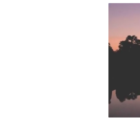
The Giver : โลกที่ไร้ทางเลือก เป็นโลกที่
สมบูรณ์แบบจริงๆ หรือ
Quarantine : จะอ่านหนังสือยอดเยี่ยมให้สนุก ก็
ต้องมีพื้นความรู้บ้างล่ะนะ -_-"
The Spook's Apprentice : อาชีพหมอผีนี่ไม่ง่า
จริงๆ
The Burning Wire : อ่านบ่อยจน "รู้" พล็อตแล้ว
ว่าจะหักมุมตรงไหนยังไง ^^"
The Valkyrie Song : ซับซ้อนอย่างมีสไตล์ สนุก
จนวางไม่ลง กลายเป็นนักเขียนคนโปรดสุดๆ ไป
ล้ว >_<
เกมนี้ชื่อลักพาตัว : เกมตลบหลัง ใครกันที่จะเป็น
ผู้ชนะ
The Scarecrow : ถึงจะพยายามปกป้องเต็มที่แค่
ไหน แต่...แน่ใจว่าข้อมูลออนไลน์ปลอดภัยจริงๆ
งั้นหรือ
Roadside Crosses : เราเปิดเผยข้อมูลของตัว
เองลงในอินเตอร์เน็ตมากไปหรือเปล่า
Altar of Eden : เมื่อจุดเริ่มต้นกลายเป็นจุดมุ่ง
หมายและจุดจบ...