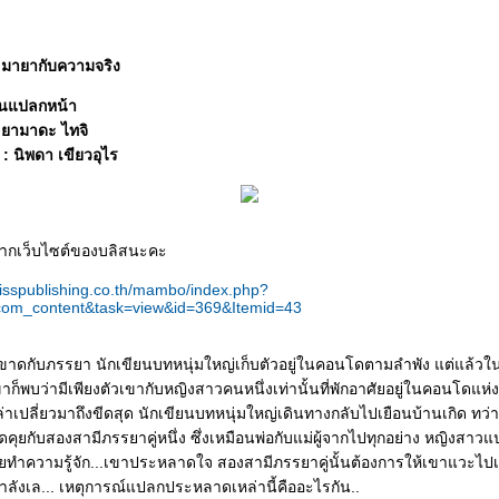
 มายากับความจริง
 คนแปลกหน้า
 : ยามาดะ ไทจิ
 นิพดา เขียวอุไร
อจากเว็บไซต์ของบลิสนะคะ
lisspublishing.co.th/mambo/index.php?
com_content&task=view&id=369&Itemid=43
าขาดกับภรรยา นักเขียนบทหนุ่มใหญ่เก็บตัวอยู่ในคอนโดตามลำพัง แต่แล้วใน
ขาก็พบว่ามีเพียงตัวเขากับหญิงสาวคนหนึ่งเท่านั้นที่พักอาศัยอยู่ในคอนโดแห่งนี
าเปลี่ยวมาถึงขีดสุด นักเขียนบทหนุ่มใหญ่เดินทางกลับไปเยือนบ้านเกิด ทว
คุยกับสองสามีภรรยาคู่หนึ่ง ซึ่งเหมือนพ่อกับแม่ผู้จากไปทุกอย่าง หญิงสาว
ยทำความรู้จัก...เขาประหลาดใจ สองสามีภรรยาคู่นั้นต้องการให้เขาแวะไปเย
าลังเล... เหตุการณ์แปลกประหลาดเหล่านี้คืออะไรกัน..