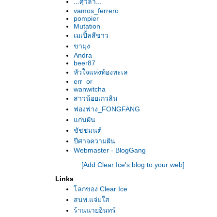
...ศุวิลา...
vamos_ferrero
pompier
Mutation
เมเปิ้ลสีขาว
ขามุง
Andra
beer87
หัวใจแห่งท้องทะเล
err_or
wanwitcha
สาวน้อยเกวลิน
ฟองฟาง_FONGFANG
ก่นฝัน
ชัชชมนต์
ปีศาจความฝัน
Webmaster - BlogGang
[Add Clear Ice's blog to your web]
Links
ลกของ Clear Ice
สนพ.แจ่มใส
ร้านนายอินทร์