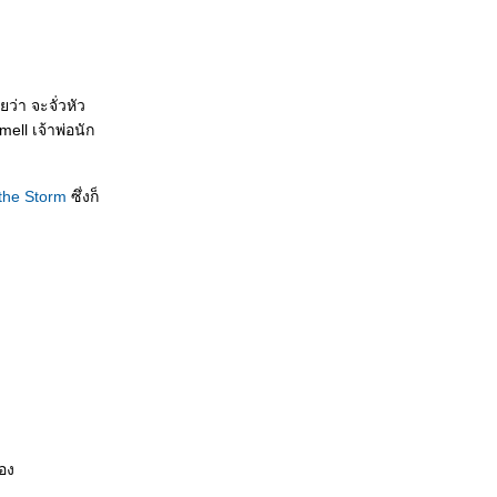
ว่า จะจั่วหัว
ell เจ้าพ่อนัก
the Storm
ซึ่งก็
ของ