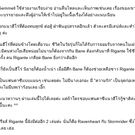
Gemmell ใช้สวยงามเรียบง่าย อ่านลื่นไหลและเห็นภาพเช่นเคย เรื่องของเขา
ะบรรยายและดึงผู้อ่านให้เข้าไปอยู่ในเนื้อเรื่องได้อย่างแนบเนียน
็ออกแนวฮีโร่ที่ต้องทนทุกข์ ต่อสู้ ฝ่าฟันอุปสรรคอีกแล้ว ตัวละครมีเสน่ห์และท
ๆ ค่ะ
นฮีโร่ที่ค่อนข้างโดดเดี่ยวนะ ชีวิตในวัยรุ่นก็ไม่ได้รับการยอมรับจากคนในเผ่า 
มีคนห่วงใยเสียหน่อยไม่นานก็ต้องจากกัน Bane ต้องกลับมาที่ Rigante ใช้ช
ครั้ง คน Rigante เกลียด Bane ยิ่งกว่าเดิมอีก
่ก็ยังเป็นฮีโร่ นิยายก็ต้องน้ำเน่า เมื่อมีศึก Bane ก็ต้องช่วยเหลือชาว Rigante อ
้ก็เป็นแฟนตาซีแบบแมนๆ เช่นเคยค่ะ ไม่มีนางเอกอะ มี "ความรัก" เป็นจุดก่อเห
ะไม่มีบทเร่าร้อนเลย เอิ๊ก
วหวานๆ ผ่านเล่มนี้ไปได้เลยค่ะ แต่ถ้าใครชอบแฟนตาซีแนวฮีโร่กู้ชาติล่ะ
นี้นะคะ ^^
ียส์ Rigante นี้ยังมีต่ออีก 2 เล่มค่ะ นั่นก็คือ Ravenheart กับ Stormrider ซึ่ง
เลย เฮ่อ