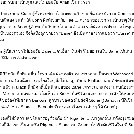
่ยอมรับเขาเป็นลูก และไม่ยอมรับ Arian เป็นภรรยา
. รักแรกของ Conn ผู้ซึ่งทรยศเขาไปแต่งงานกับชายอื่น และยั่วยวน Conn จ
กับตัวเอง จนทำให้ Conn ผิดสัญญากับ Tae ... ภรรยาของเขา จนเป็นเหตุให
กฆ่าตาย Arian รู้สึกขมขื่นกับการไม่แยแส และเธอก็ต้องการประกาศให้ทุกคน
่นของตัวเอง จึงตั้งชื่อลูกชายว่า "Bane" ซึ่งเป็นภาษาเก่าแปลว่า "Curse" ห
อง
nn ผู้เป็นราชาไม่ยอมรับ Bane ...คนอื่นๆ ในเผ่าก็ไม่ยอมรับใน Bane เช่นกัน 
ฝีมือการต่อสู้ของเขา
มีชีวิตวัยเด็กที่ขมขื่น โกรธแค้นพ่อของตัวเอง เขากลายเป็นพวก Wolfshead
าย จนวันหนึ่งเขาก่อเรื่องใหญ่คือได้ฆ่าญาติของ Fiallach นายทัพคนสนิท
ิงๆ แล้ว Fiallach นี่ก็มีศักดิ์เป็นน้าเขยของ Bane เพราะเขาแต่งงานกับน้อง
... Vorna แม่มดของเผ่าเล็งเห็นว่า Bane เบื่อชีวิตจนอยากจะตายเสียให้หมดเ
ด้ขอร้องให้เขาพา Banouin ลูกชายของเธอไปส่งที่ Stone ((Banouin นี่ก็เป็
บพ่อค้าชาว Stone ... Banouin ที่เคยสอนเรื่องราวต่างๆ ให้ Conn))
เองก็ไม่มีความสุขในการอยู่ร่วมกับเผ่า Rigante ... เขาถูกกลั่นแกล้งอยู่เสม
ึ่งก็คือ เขาเป็นลูกครึ่ง Rigante - Stone เขาจึงอยากไปเริ่มต้นชีวิตใหม่ที่ S