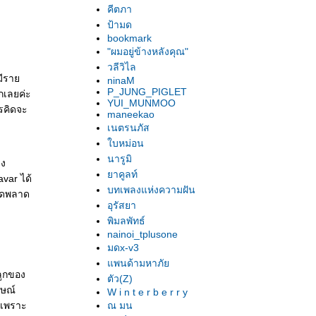
คีตภา
ป้ามด
bookmark
"ผมอยู่ข้างหลังคุณ"
วลีวิไล
่มีรา
ninaM
P_JUNG_PIGLET
กเลยค่ะ
YUI_MUNMOO
ครคิดจะ
maneekao
เนตรนภัส
บหม่อน
นารูมิ
าง
าคูลท์
var ได้
บทเพลงแห่งความฝัน
ิดพลาด
อุรัสยา
พิมลพัทธ์
nainoi_tplusone
มดx-v3
พนด้ามหาภั
ลูกของ
ตัว(Z)
กษณ์
W i n t e r b e r r y
ข เพราะ
ณ มน