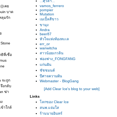
...ศุวิลา...
vamos_ferrero
s ((เค
pompier
nouin บาด
Mutation
หลุมรัก
เมเปิ้ลสีขาว
ขามุง
Andra
อ
beer87
หัวใจแห่งท้องทะเล
 Stone
err_or
wanwitcha
สาวน้อยเกวลิน
ที่เชื่อ
ฟองฟาง_FONGFANG
emus
ก่นฝัน
one
ชัชชมนต์
ปีศาจความฝัน
a จะถูก
Webmaster - BlogGang
จึงกลับ
[Add Clear Ice's blog to your web]
an ฆ่า
Links
อง
ลกของ Clear Ice
เข้าใกล้
สนพ.แจ่มใส
ร้านนายอินทร์