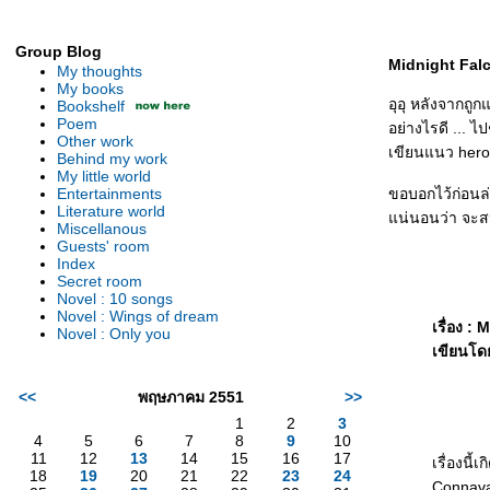
Group Blog
Midnight Falco
My thoughts
My books
อุอุ หลังจากถูก
Bookshelf
Poem
อย่างไรดี ... 
Other work
เขียนแนว hero
Behind my work
My little world
Entertainments
ขอบอกไว้ก่อนล่ว
Literature world
น่นอนว่า จะสปอ
Miscellanous
Guests' room
Index
Secret room
Novel : 10 songs
Novel : Wings of dream
เรื่อง 
Novel : Only you
เขียนโด
<<
พฤษภาคม 2551
>>
1
2
3
4
5
6
7
8
9
10
11
12
13
14
15
16
17
เรื่องนี
18
19
20
21
22
23
24
Connavar