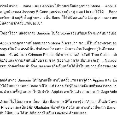
ารเดินทาง ... Bane และ Banouin ได้ช่วยเหลือพ่อลูกชาว Stone ... Appiu
ล ลูกน้องของ Jasaray ที่ Conn เคยร่วมรบด้วย)) และ Lia เอาไว้ได้ ... Ba
องรักษาตัวอยู่พักใหญ่ ระหว่างนั้น Bane ก็ได้สนิทสนมกับ Lia ลูกสาวและตก
เป็นความรักครั้งแรกของเขา
งใจเอาไว้ว่า หลังจากส่ง Banouin ไปถึง Stone เรียบร้อยแล้ว จะกลับมารับเธ
ี่ Appius พาลูกสาวหนีออกมาจาก Stone ก็เพราะว่า ขณะนี้ในเมืองหลวงของ
asaray เป็นจักรพรรดินั้น กำลังระส่ำระสาย อำนาจส่วนใหญ่ตกอยู่ในมือของ
s ...หัวหน้าของ Crimson Priests ที่ทำการกวาดล้างลัทธิ Tree Cults ... ลักธิ
อภัยและความสัมพันธ์กับธรรมชาติ ((ออกแนวคริสเตียนน่ะค่ะ)) ... Nalad
รวมกำลังเพื่อจะล้มล้าง Jasaray เกิดเป็นคลื่นใต้น้ำในเกมการเมืองของ St
อกเดินทาง Banouin ได้มีญาณขึ้นมาเป็นครั้งแรก เขารู้ดีว่า Appius และ Li
ึงได้รีบพยายามพา Bane หนีไป แต่ Bane รับรู้ถึงความผิดปกติของ Banouin 
ช่วยคนทั้งคู่ แต่เขาไปถึงช้าไป Appius ตายไปแล้ว ส่วน Lia กำลังถูก Volt
 Voltan ไม่ได้และบาดเจ็บสาหัส เมื่ออาการดีขึ้น เขารู้ว่า Voltan เป็นอัศวินข
Priests และเป็นอดีต Gladiator ที่เก่งที่สุด ดังนั้นหนทางเดียวที่จะนำ Bane 
นให้กับ Lia ได้นั่นก็คือ การไปเป็น Gladitor ด้วยนั่นเอง