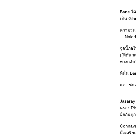
บุพเพซ่อนรัก ชุด ตระกูลวุ่นลุ้นรัก : ความสุข
สนเรียบง่ายในความรัก
Bane ได้
วีรบุรุษสุดหัวใจ ชุด ตระกูลวุ่นลุ้นรัก : น่ารัก-
เป็น Gladi
อบอุ่น อ่านไปยิ้มไป ^^
The Face of Deception : ถ้าได้อ่านเมื่อสัก 10
ความวุ่
ปีก่อนจะสนุกกว่านี้
... Nala
The Crucifix Killer : เปิดตัวซีรียส์ได้น่าสนใจ +
จุดนี้ก่
ฆาตกรเรื่องนี้ซาดิสม์ดีค่ะ
((ที่ดัน
Child 44 : ไม่มีใครปลอดภัยในรัสเซียของสตา
ทางกลับไ
ลิน
Sarah's Key : ประวัติศาสตร์ที่ ((เกือบ)) ถูกลืม
ที่นั่น 
The Ice Queen : วิธีตายที่ดีที่สุดคือ ตา
ระหว่างการใช้ชีวิตอย่างคุ้มค่า
ต่...ชะต
The Moor's Last Sigh : คำตอบในภาพวาด
His Majesty's Dragon & The Throne of Jade
Jasaray 
(Temeraire 1&2) : แฟนตาซีอ่านสบายใจกับ
ครอง Rig
มังกรสุดน่ารัก
มือกันบุ
เรื่องเล่าของชายผู้โชคดี (Mr. Wing) : ความ
คาดหวังอาจทำร้ายใครบางคน
Connavar
เทวดาที่โหล่ : ยังมีสิ่งที่สำคัญยิ่งกว่า "ชัยชนะ"
ตึงเครีย
เอ็ดเวิร์ด ทูเลน ตามหาหัวใจไกลสุดฟ้า : ถ้าคุณ