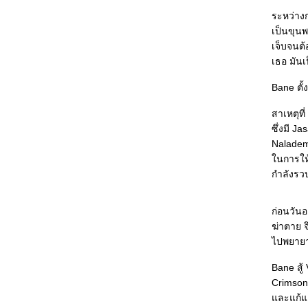
วิญญาณร้า
ระหว่างก
คู่สืบต่างภพ ตอนที่ 2 ความฝันคืนพระจันทร์ซีด
เป็นขุนพ
จาง : คงไม่อ่านซีรียส์นี้ต่อแล้ว
เจ็บจนต้
ฟ้าสั่งมาสืบ ตอนที่ 3 บาดแผลปีศาจ : ยาเสพติด
เธอ มัน
ทำลายชีวิตคน แต่ก็ยังมีคนที่อยากทำลายชีวิต
Bane ตั้
ตัวเองอยู่ดี
ตำรวจหน่วยสืบวิญญาณ ตอนที่ 3 แกะรอยลับ
สาเหตุท
ฉบับแมวเหมียว : เป็นแนวสืบสวนที่อ่าน
ซึ่งมี J
สบายใจดีจัง
Nalademu
าคุโมะ นักสืบวิญญาณ ตอนที่ 3 แสงสว่าง ณ
นการให้
ปลายทาง : น่าจะปรับโทษคนก่อคดีข่มขืนเป็น
กำลังรวบ
ประหารชีวิตได้แล้ว
ละแล้วก็ไม่เหลือใคร : พล็อตนิยายคลาสสิกที่
ถูกจับมาใช้ได้อย่างน่าสนใจ
ก่อนวันอ
ไม่ทำงานออฟฟิศได้ไหมเนี่ย : อยากไปลองทำอา
ฆ่าตาย จ
ชีพอื่นๆ บ้างจัง
ไปพยายาม
คุณพ่อหัวขโมย : เมื่อหัวขโมยสวมบทคุณพ่อ
Bane สู้
นักสืบกำมะลอ
Crimson 
Split Second : เสี้ยววินาทีที่จำเป็นต้องตัดสินใจ
ละแก้แค้
ทุกคนจะแสดงตัวตนที่แท้จริงออกมา