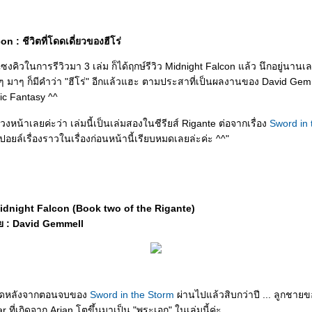
n : ชีวิตที่โดดเดี่ยวของฮีโร่
แซงคิวในการรีวิวมา 3 เล่ม ก็ได้ฤกษ์รีวิว Midnight Falcon แล้ว นึกอยู่นานเลย
ไปๆ มาๆ ก็มีคำว่า "ฮีโร่" อีกแล้วแฮะ ตามประสาที่เป็นผลงานของ David Gemm
ic Fantasy ^^
งหน้าเลยค่ะว่า เล่มนี้เป็นเล่มสองในชีรียส์ Rigante ต่อจากเรื่อง
Sword in 
ยล์เรื่องราวในเรื่องก่อนหน้านี้เรียบหมดเลยล่ะค่ะ ^^"
: Midnight Falcon (Book two of the Rigante)
ย : David Gemmell
้เกิดหลังจากตอนจบของ
Sword in the Storm
ผ่านไปแล้วสิบกว่าปี ... ลูกชาย
 ที่เกิดจาก Arian โตขึ้นมาเป็น "พระเอก" ในเล่มนี้ค่ะ