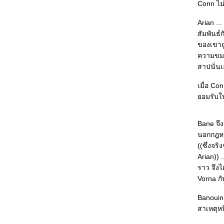
Roadside Crosses : เราเปิดเผยข้อมูลของตัว
Conn ไม
เองลงในอินเตอร์เน็ตมากไปหรือเปล่า
Altar of Eden : เมื่อจุดเริ่มต้นกลายเป็นจุดมุ่ง
Arian ..
หมายและจุดจบ...
สัมพันธ์
He Loves Lucy : เรื่องสุขสันต์ตามสเต็ป สาว
ของเขาถู
อ้วนกลายเป็นสาวผอมแถมได้แฟนหล่อขั้นเทพ
ความขมขื
คินดะอิจิ ตอน คดีฆาตกรรมของสารวัตรเคนโม
สาปนั่นเ
จิ : ควรพิจารณากฎหมาย "เยาวชน" และลด
เมื่อ Co
อายุของ "เยาวชน" ได้แล้ว
อมรับใน
The Guernsey Literary and Potato Peel Pie
Society : Witty, cute and warm
คินดะอิจิยอดนักสืบ ตอนที่ 21 หญิงผู้ถือพัดจีน :
Bane จึง
คนที่ไม่น่าสงสัยที่สุด คนนั้นล่ะ...ที่น่าสงสั
นอกกฎหม
มิเกะเนะโกะ โฮส์มส์ แมวสามสียอดนักสืบ ตอน
((ซึ่งจร
ที่ 17 ความรักของสาว 4 ฤดู : อ่านเพลินๆ ตาม
Arian)) 
มาตรฐานแมวสามสีฯ
ราว จึงไ
Eleven Minutes : Love, sex and soul
ฆาตกรในกระจกเงา : ใครคือฆาตกรที่แท้จริง
Vorna กั
คินดะอิจิ ยอดนักสืบ ตอนที่ 20 ข้างหลังบาน
Banouin 
ประตู : หลอกล่อให้เดาฆาตกรตัวจริง
สาเหตุหน
The Kill Artist : ลุ้นกับปฏิบัติการสายลับ
ศกนาฎกรรมอำพราง : โรคจิตรุนแรง vs