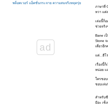
พล็อตเวอร์ แอ็คชั่นกระจาย ความสมจริงหลุดรุ่
ภาษาที่ 
-_-"
หวา แต่ล
The Colour of Law : อยากให้สีของกฎหมา
เป็นสีแห่งความยุติธรรม
เล่มนี้ก
Hotel on the Corner of Bitter and Sweet -
ช่วยจริง
พล็อต "โรมิโอ-จูเลียต" ยังพลิกแพลงใช้ได้อยู่
เรื่อยๆ ^^
Bane เป็
Shantaram : หากชีวิตเป็นสีสัน ชีวิตของ
Stone จะ
"ศานตาราม" ก็มีทุกสีใน spectrum เลยทีเดียว -
ad
เดี่ยวอีก
เยี่ยมมากค่ะ ^^
Old City Hall : ทั้งๆ ที่คดีไม่มีอะไรแท้ๆ ก็เขียน
ต่...ฮีโร
ห้อ่านเพลินได้แฮะ ^^
Edge : ไพ่ใบที่เหนือกว่า
เรื่องนี
The Handmaid's Tale : เมื่อชีวิตถูกกักขังและ
หน่อย แล
วิญญาณต้องการจะโบยบิน
ครชอบแน
A Bend in the Road : หนึ่งโค้งที่เปลี่ยนชีวิต
ชอบเล่ม
The White Tiger : เมื่อเสือขาวจะแหกกรง
กวีนิพนธ์แห่งรักยี่สิบบท และบทเพลงความสิ้น
หวังหนึ่งบท : อ่านที่แปลเป็นภาษาไทยไม่รู้เรื่อง
สำหรับซีร
TT^TT
มีอะ เซ็ง
ดอกเตอร์กับรูท และสูตรรักของเขา :