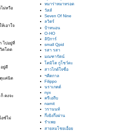
หมาร่าหมาหรอด
ไม่หวือ
วัสส์
Seven Of Nine
ลวิตร์
ำให้เอาใจ
ป้าหนอน
O-HO
ลิปิการ์
ไปอยู่ที่
small Qpid
ีวิตโดด
รสา รสา
มณฑารัตน์
ตมิโต กูโชว์ดะ
ยู่ดี
สาวไกด์ใจซื่อ
ฯคีตกาล
ตุแค่นิด
Filippo
นราเกตต์
nyx
ก็ คงจะ
ครีเอถีบ
namit
วรานนท์
กึ่งยิงกึ่งผ่าน
ไอซ์ไม่
รำเพ
สายลมโชยเอื่อ