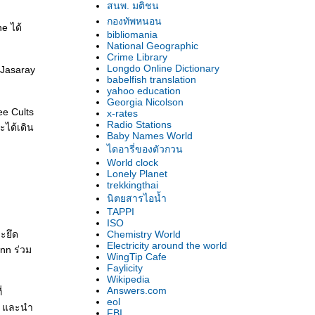
สนพ. มติชน
กองทัพหนอน
e ได้
bibliomania
National Geographic
Crime Library
Longdo Online Dictionary
 Jasaray
babelfish translation
yahoo education
Georgia Nicolson
ee Cults
x-rates
Radio Stations
ะได้เดิน
Baby Names World
ไดอารี่ของตัวกวน
World clock
Lonely Planet
trekkingthai
นิตยสารไอน้ำ
TAPPI
ISO
ละยึด
Chemistry World
Electricity around the world
onn ร่วม
WingTip Cafe
Faylicity
Wikipedia
Answers.com
่
eol
)) และนำ
FBI