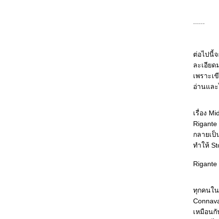
คณิตศาสตร์และความสุขของชีวิตที่เต็มไปด้ว
ความเอื้ออารีต่อกัน
......
หล่น : ชีวิตคือการแสวงหาที่พักพิง หรือหนีความ
จริงไปวันๆ
The Giver : โลกที่ไร้ทางเลือก เป็นโลกที่
ต่อไปนี้
สมบูรณ์แบบจริงๆ หรือ
ละเอียด
Quarantine : จะอ่านหนังสือยอดเยี่ยมให้สนุก ก็
เพราะเขี
ต้องมีพื้นความรู้บ้างล่ะนะ -_-"
อ่านและไ
The Spook's Apprentice : อาชีพหมอผีนี่ไม่ง่า
จริงๆ
The Burning Wire : อ่านบ่อยจน "รู้" พล็อตแล้ว
เรื่อง M
ว่าจะหักมุมตรงไหนยังไง ^^"
Rigante
The Valkyrie Song : ซับซ้อนอย่างมีสไตล์ สนุก
กลายเป็
จนวางไม่ลง กลายเป็นนักเขียนคนโปรดสุดๆ ไป
ทำให้ S
ล้ว >_<
Rigante
เกมนี้ชื่อลักพาตัว : เกมตลบหลัง ใครกันที่จะเป็น
ผู้ชนะ
The Scarecrow : ถึงจะพยายามปกป้องเต็มที่แค่
ทุกคนในเ
ไหน แต่...แน่ใจว่าข้อมูลออนไลน์ปลอดภัยจริงๆ
Connavar
งั้นหรือ
เหมือนกั