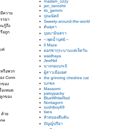
madam_ozzy
jan_tanoshii
its_gemmi
นมีความ
ปุณณัตถ์
้ภรรยา
Sweety-around-the-world
รู้ถึง
ต้นตุลา
รือถูก
บุษบามินตรา
~:พุดน้ำบุศย์:~
Il Maze
แต่
ดอกซากุระบานแค่เจ็ดวัน
waidhaya
JewNid
นางกอแบกเป้
 หรือพวก
ผู้สาวเมืองยศ
ของ Conn
the grinning cheshire cat
นภชล
สาวของ
Masaomi
รื่องหมด
patsypacky
นลูกของ
BlueWhiteRed
Nontagorn
sushiboy69
tiara
อ ด้ว
หัวสมองตีบตัน
tone
ปัญญ์ปรียา