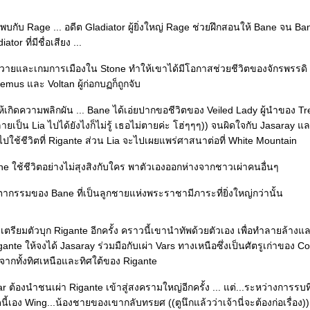
พบกับ Rage ... อดีต Gladiator ผู้ยิ่งใหญ่ Rage ช่วยฝึกสอนให้ Bane จน Ban
ator ที่มีชื่อเสียง ...
นวายและเกมการเมืองใน Stone ทำให้เขาได้มีโอกาสช่วยชีวิตของจักรพรรดิ
demus และ Voltan ผู้ก่อกบฏก็ถูกจับ
อให้เกิดความพลิกผัน ... Bane ได้เอ่ยปากขอชีวิตของ Veiled Lady ผู้นำของ Tr
กลายเป็น Lia ไปได้ยังไงก็ไม่รู้ เธอไม่ตายค่ะ โฮ่ๆๆๆ)) จนผิดใจกับ Jasaray แล
ปใช้ชีวิตที่ Rigante ส่วน Lia จะไปเผยแพร่ศาสนาต่อที่ White Mountain
Bane ใช้ชีวิตอย่างไม่สุงสิงกับใคร พาตัวเองออกห่างจากชาวเผ่าคนอื่นๆ
ากรรมของ Bane ที่เป็นลูกชายแห่งพระราชามีภาระที่ยิ่งใหญ่กว่านั้น
เตรียมตัวบุก Rigante อีกครั้ง คราวนี้เขานำทัพด้วยตัวเอง เพื่อทำลายล้างแ
ante ให้จงได้ Jasaray ร่วมมือกับเผ่า Vars ทางเหนือซึ่งเป็นศัตรูเก่าของ C
กจากทั้งทิศเหนือและทิศใต้ของ Rigante
 ต้องนำชนเผ่า Rigante เข้าสู่สงครามใหญ่อีกครั้ง ... แต่...ระหว่างการรบที
ดนี้เอง Wing...น้องชายของเขากลับทรยศ ((ตูนึกแล้วว่าเจ้านี่จะต้องก่อเรื่อง