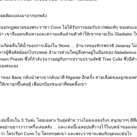
ียดดัดแปลงมาจากปกหลัง
กนอกกฎหมายของพระราชา Conn ไม่ได้รับการยอมรับจากพ่อแท้ๆ ของตนเ
เผ่า เขาจึงออกเดินทางและความแค้นส่วนตัวทำให้เขากลายเป็น Gladiator ใ
ำลังเกิดคลื่นใต้น้ำของการเมืองใน Stone ... อำนาจของจักรพรรดิ Jasaray ไม่
ารผู้ซื่อสัตย์ออกไปรบหมด อำนาจส่วนใหญ่จึงตกอยู่ในมืองของ Nalademus 
son Priests ซึ่งก็กำลังวุ่นวายอยู่กับการปราบปรามลัทธิ Tree Cults ซึ่งมีคำ
ของตนเอง
อง Bane กลับนำพาเขากลับมาที่ Rigante อีกครั้ง สายเลือดของลูกของ
ให้เขาลุกขึ้นต่อสู้ เพื่อปกป้องชนเผ่าที่ทอดทิ้งเขา
เล่มนี้จบใน 3 วันค่ะ โดยเฉพาะวันสุดท้าย วางไม่ลงเลยจริงๆ สนุกมากๆ ดีที่
 เลยอ่านยาวววววครึ่งเล่มหลัง ... และเล่มนี้เฉลยปมที่วางไว้ในบทนำของเล่
อยว่า ใครเรียก Conn ไป ใครทรยศเขา และพระราชาจะพบกับจุดจบเช่นไร