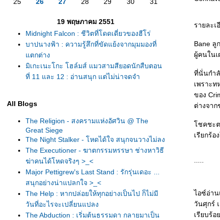
25
26
27
28
29
30
31
19 พฤษภาคม 2551
รายละเอ
Midnight Falcon : ชีวิตที่โดดเดี่ยวของฮีโร่
Bane ลู
บาปนางฟ้า : ความรู้สึกที่ขัดแย้งจากมุมมองที่
ผู้คนใน
ตกต่าง
มิเกะเนะโกะ โฮล์มส์ แมวสามสียอดนักสืบตอน
ที่นั่นก
ที่ 11 และ 12 : อ่านสนุก แต่ไม่น่าจดจำ
เพราะทห
ของ Crim
All Blogs
ต่างจาก
The Religion - สงครามแห่งอัศวิน @ The
ชคชะตาข
Great Siege
เรียกร้อง
The Night Stalker - โหดได้ใจ สนุกจนวางไม่ลง
The Executioner - ฆาตกรรมหรรษา ช่างหาวิธี
.....
ฆ่าคนได้โหดจริงๆ >_<
Major Pettigrew's Last Stand : รักรุ่นเดอะ ...
สนุกอย่างน่าแปลกใจ >_<
ไอซ์อ่าน
The Help : หากปล่อยให้ทุกอย่างเป็นไป ก็ไม่มี
วันศุกร์
วันที่อะไรจะเปลี่ยนแปลง
เรียบร้
The Abduction : เริ่มต้นธรรมดา กลายมาเป็น