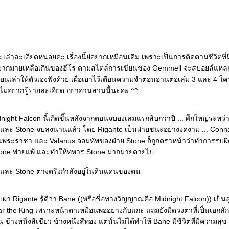
จะเล่าละเอียดหน่อยค่ะ เรื่องนี้ย่อยากเหมือนเดิม เพราะเป็นการติดตามชีวิตที
มากมายเหลือเกินของฮีโร่ ตามสไตล์การเขียนของ Gemmell จะสปอยล์แหล
ยนเล่าให้ตัวเองฟังด้วย เผื่อเอาไว้เตือนความจำตอนอ่านต่อเล่ม 3 และ 4 ใ
ม่อยากรู้รายละเอียด อย่าอ่านส่วนนี้นะคะ ^^
idnight Falcon นี้เกิดขึ้นหลังจากตอนจบองเล่มแรกสิบกว่าปี ... ศึกใหญ่ระหว่
 และ Stone จบลงนานแล้ว โดย Rigante เป็นฝ่ายชนะอย่างงดงาม ... Conna
นพระราชา และ Valanus จอมทัพของฝ่าย Stone ก็ถูกตราหน้าว่าทำการรบผ
tone พ่ายแพ้ และทำให้ทหาร Stone มากมายตายไป
 และ Stone ต่างตรึงกำลังอยู่ในดินแดนของตน
ผ่า Rigante รู้ดีว่า Bane ((หรือชื่อทางวิญญาณคือ Midnight Falcon)) เป็น
 the King เพราะหน้าตาเหมือนพ่ออย่างกับแกะ แถมยังมีดวงตาที่เป็นเอกลั
น ข้างหนึ่งสีเขียว ข้างหนึ่งสีทอง แต่นั่นไม่ได้ทำให้ Bane มีชีวิตที่มีความสุ