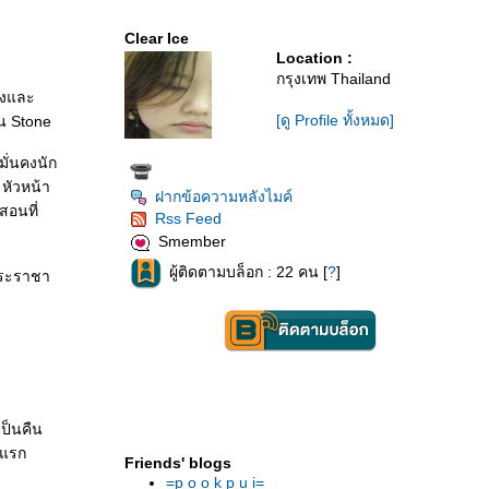
Clear Ice
Location :
กรุงเทพ Thailand
องและ
[ดู Profile ทั้งหมด]
น Stone
มั่นคงนัก
หัวหน้า
ฝากข้อความหลังไมค์
สอนที่
Rss Feed
Smember
ผู้ติดตามบล็อก : 22 คน [
?
]
พระราชา
เป็นคืน
มแรก
Friends' blogs
=p o o k p u i=