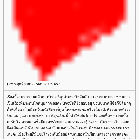
) 25 พฤศจิกายน 2548 18:05:45 น.
เรื่องนี้อ่านมานานแล้วค่ะ เป็นการ์ตูนในดวงใจอันดับ 1 เลยค่ะ แบบว่าชอบมาก
เป็นเรื่องที่ประทับใจหนูมากๆเลยค่ะ ปัจจุบันก็ยังชอบอยู่ ชอบขนาดที่ซื้อวีซีดีมาดู
ทั้งที่เนื้อหาก็เหมือนในหนังสือการ์ตูน โหลดเพลงของเรื่องนี้มานั่งฟังจนกระทั่งจะ
ร้องได้อยู่แล้ว และก็เพราะการ์ตูนเรื่องนี้ก็ทำให้เล่นโกะเป็น และชื่นชอบโกะขึ้น
มาทันใด จนขนาดซื้อนิตยสารโกะมาอ่าน จนพอจะรู้เรื่องราวในวงการโกะเลยค่ะ
ถึงแม้จะเล่นได้ไม่เก่ง แต่ก็เคยไปแข่งขันโกะในระดับมือสมัครเล่นมาพอสมควร
เลยค่ะ เมืองไทยก็มีแข่งโกะระดับมือสมัครเล่นของนักเรียนหลายรายการเลยค่ะ