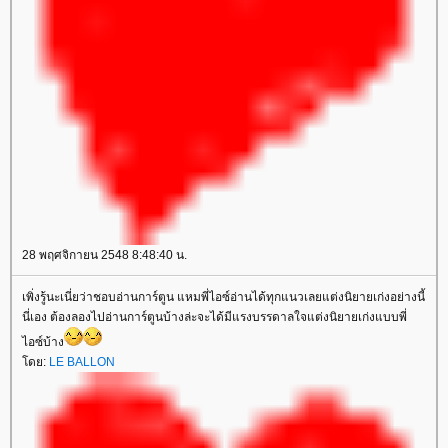
28 พฤศจิกายน 2548 8:48:40 น.
เพิ่งรู้นะเนี่ยว่าชอบอ่านการ์ตูน แหมพี่ไอซ์อ่านได้ทุกแนวเลยแต่งนิยายเก่งอย่างนี้
นี่เอง ต้องลองไปอ่านการ์ตูนบ้างล่ะจะได้มีแรงบรรดาลใจแต่งนิยายเก่งแบบพี่
ไอซ์บ้าง
ดย:
LE BALLON