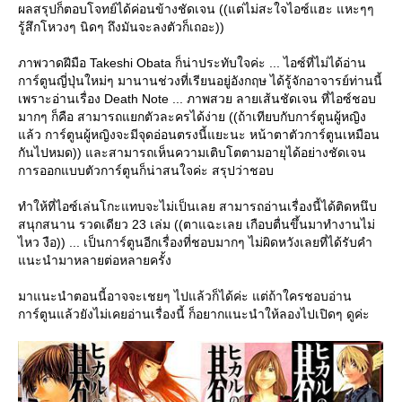
ผลสรุปก็ตอบโจทย์ได้ค่อนข้างชัดเจน ((แต่ไม่สะใจไอซ์แฮะ แหะๆๆ
รู้สึกโหวงๆ นิดๆ ถึงมันจะลงตัวก็เถอะ))
ภาพวาดฝีมือ Takeshi Obata ก็น่าประทับใจค่ะ ... ไอซ์ที่ไม่ได้อ่าน
การ์ตูนญี่ปุ่นใหม่ๆ มานานช่วงที่เรียนอยู่อังกฤษ ได้รู้จักอาจารย์ท่านนี้
เพราะอ่านเรื่อง Death Note ... ภาพสวย ลายเส้นชัดเจน ที่ไอซ์ชอบ
มากๆ ก็คือ สามารถแยกตัวละครได้ง่าย ((ถ้าเทียบกับการ์ตูนผู้หญิง
ล้ว การ์ตูนผู้หญิงจะมีจุดอ่อนตรงนี้แยะนะ หน้าตาตัวการ์ตูนเหมือน
กันไปหมด)) และสามารถเห็นความเติบโตตามอายุได้อย่างชัดเจน
การออกแบบตัวการ์ตูนก็น่าสนใจค่ะ สรุปว่าชอบ
ทำให้ที่ไอซ์เล่นโกะแทบจะไม่เป็นเลย สามารถอ่านเรื่องนี้ได้ติดหนึบ
สนุกสนาน รวดเดียว 23 เล่ม ((ตาแฉะเลย เกือบตื่นขึ้นมาทำงานไม่
ไหว งือ)) ... เป็นการ์ตูนอีกเรื่องที่ชอบมากๆ ไม่ผิดหวังเลยที่ได้รับคำ
นะนำมาหลายต่อหลายครั้ง
มาแนะนำตอนนี้อาจจะเชยๆ ไปแล้วก็ได้ค่ะ แต่ถ้าใครชอบอ่าน
การ์ตูนแล้วยังไม่เคยอ่านเรื่องนี้ ก็อยากแนะนำให้ลองไปเปิดๆ ดูค่ะ