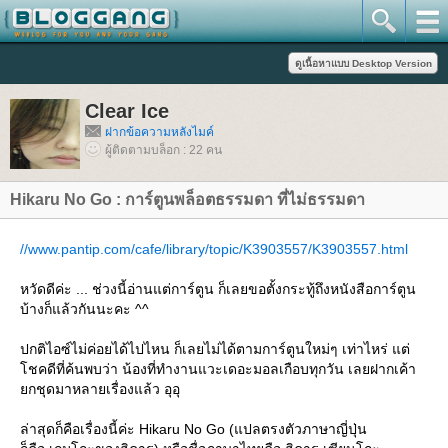
Clear Ice
ฝากข้อความหลังไมค์
ผู้ติดตามบล็อก : 22 คน
Hikaru No Go : การ์ตูนพล็อตธรรมดา ที่ไม่ธรรมดา
//www.pantip.com/cafe/library/topic/K3903557/K3903557.html
หวัดดีค่ะ ... ช่วงนี้อ่านแต่การ์ตูน ก็เลยขอตั้งกระทู้ถึงหนังสือการ์ตูน
บ้างก็แล้วกันนะคะ ^^
ปกติไอซ์ไม่ค่อยได้ไปไหน ก็เลยไม่ได้ตามการ์ตูนใหม่ๆ เท่าไหร่ แต่
ชคดีที่ค้นพบว่า น้องที่ทำงานแวะเดอะมอลเกือบทุกวัน เลยฝากเค้า
กชุดมาหลายเรื่องแล้ว อุอุ
ล่าสุดก็คือเรื่องนี้ค่ะ Hikaru No Go (แปลตรงตัวภาษาญี่ปุ่น