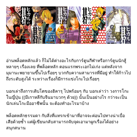
อ่านพล็อตหลักแล้ว ก็ไม่ได้ต่างอะไรกับการ์ตูนกีฬาหรือการ์ตูนนักสู้
หลายๆ เรื่องเลย ที่พล็อตหลัก ตอนแรกพระเอกไม่เก่ง แต่หลังจาก
มุมานะพยายามขึ้นไปเรื่อยๆ บวกกับความสามารถที่มีอยู่ ทำให้ก้าวไป
ถึงระดับสูงได้ ระหว่างเรื่องก็มีการแข่งโกะไปเรื่อยๆ
บอกเล่าถึงการเติบโตของฮิคารุ ไปพร้อมๆ กับ บอกเล่าว่า วงการโกะ
นญี่ปุ่น ((มีเกาหลีกับจีนมาบวกๆ ด้วย)) นั้นเป็นอย่างไร กว่าจะเป็น
นักเล่นโกะมืออาชีพนั้น จะต้องทำอะไรมาบ้าง
พล็อตหลักธรรมดา กับสิ่งที่แทรกเข้ามาที่อาจจะค่อนไปทางน่าเบื่อ
เสียด้วยซ้ำ แต่ผู้เขียนกลับสามารถจับจุดเอามาผูกเรื่องได้อย่าง
สนุกสนาน