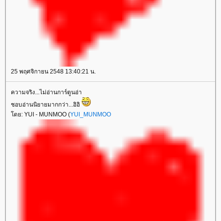
25 พฤศจิกายน 2548 13:40:21 น.
ความจริง...ไม่อ่านการ์ตูนอ่า
ชอบอ่านนิยายมากกว่า...อิอิ
ดย: YUI - MUNMOO (
YUI_MUNMOO