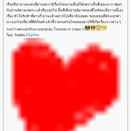
เรื่องที่น่าอ่านนะค่ะพี่อ่านอยากรุ้เรื่องไหนถามมิ้นล์ได้เพราะมิ้นลืเยอะมาก ๆพอๆ
กับอ่านนิยายเลยก่ะ แล้วลืมบอกไป มิ้นลืเพิ่งอ่านนิยายของพี่ไอซ์จบเมื่อวานนี้เอง
เรื่อง หัวใจรับฟ้าที่คาปรี อ่านแล้วอยากไปเที่ยวจังเลยค่ะ ชอบตอนที่พระเอกพา
นางเอกไปเที่ยวที่พิภิภัณท์ แล้วชี้ว่าตรงส่วนไหนของคาปรีที่เกิดเรื่องราวต่าง ๆ
ระหว่างพระเอกกับนางเอกอ่ะค่ะ โรแมนมาก ๆ ชอบ ๆ
ดย: Topfee (
TopFee