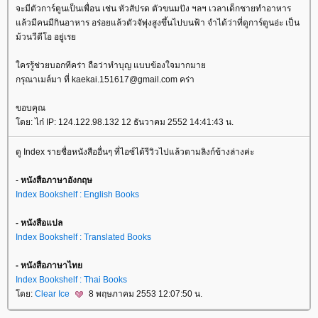
จะมีตัวการ์ตูนเป็นเพื่อน เช่น หัวสัปรด ตัวขนมปัง ฯลฯ เวลาเด็กชายทำอาหาร
ล้วมีคนมีกินอาหาร อร่อยแล้วตัวจัพุ่งสูงขึ้นไปบนฟ้า จำได้ว่าที่ดูการ์ตูนอ่ะ เป็น
ม้วนวีดีโอ อยู่เร
ครรู้ช่วยบอกทีคร่า ถือว่าทำบุญ แบบข้องใจมากมา
กรุณาเมล์มา ที่ kaekai.151617@gmail.com คร่า
ขอบคุณ
ดย: ไก๋ IP: 124.122.98.132 12 ธันวาคม 2552 14:41:43 น.
ดู Index รายชื่อหนังสืออื่นๆ ที่ไอซ์ได้รีวิวไปแล้วตามลิงก์ข้างล่างค่ะ
-
หนังสือภาษาอังกฤษ
Index Bookshelf : English Books
- หนังสือแปล
Index Bookshelf : Translated Books
- หนังสือภาษาไท
Index Bookshelf : Thai Books
ดย:
Clear Ice
8 พฤษภาคม 2553 12:07:50 น.