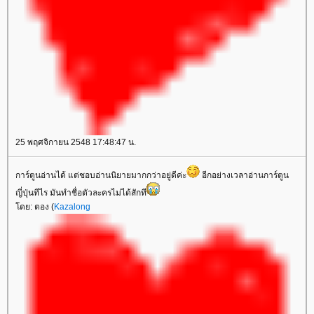
25 พฤศจิกายน 2548 17:48:47 น.
การ์ตูนอ่านได้ แต่ชอบอ่านนิยายมากกว่าอยู่ดีค่ะ
อีกอย่างเวลาอ่านการ์ตูน
ญี่ปุ่นทีไร มันทำชื่อตัวละครไม่ได้สักที
ดย: ตอง (
Kazalong