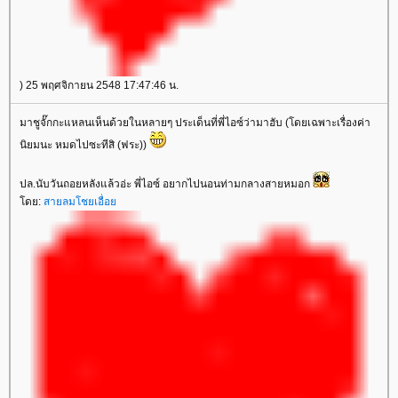
) 25 พฤศจิกายน 2548 17:47:46 น.
มาชูจั๊กกะแหลนเห็นด้วยในหลายๆ ประเด็นที่พี่ไอซ์ว่ามาฮับ (โดยเฉพาะเรื่องค่า
นิยมนะ หมดไปซะทีสิ (ฟระ))
ปล.นับวันถอยหลังแล้วอ่ะ พี่ไอซ์ อยากไปนอนท่ามกลางสายหมอก
ดย:
สายลมโชยเอื่อ