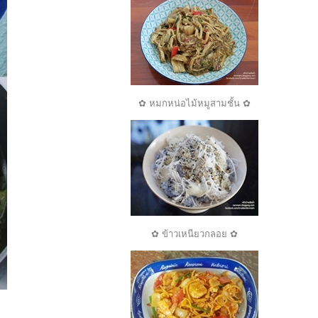
✿ หมกหน่อไม้หมูสามชั้น ✿
✿ ข้าวเหนียวกลอย ✿