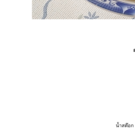
น้ำสต๊อก 