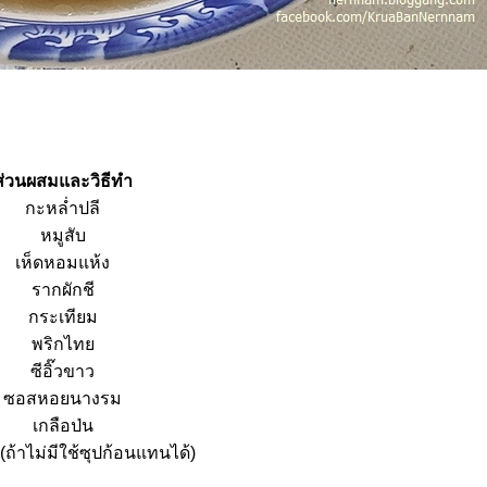
ส่วนผสมและวิธีทำ
กะหล่ำปลี
หมูสับ
เห็ดหอมแห้ง
รากผักชี
กระเทียม
พริกไท
ซีอิ๊วขาว
ซอสหอยนางรม
เกลือป่น
(ถ้าไม่มีใช้ซุปก้อนแทนได้)