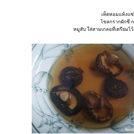
เห็ดหอมแห้งแช่น
ขลกรากผักชี กร
หมูสับ ใส่สามเกลอที่เตรียมไ