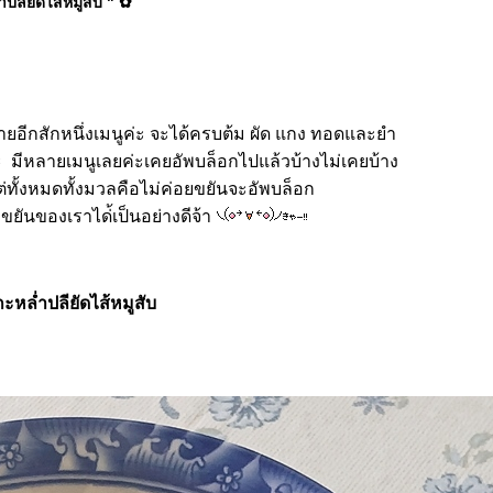
ลียัดไส้หมูสับ " ✿
ายอีกสักหนึ่งเมนูค่ะ จะได้ครบต้ม ผัด แกง ทอดและยำ
 มีหลายเมนูเลยค่ะเคยอัพบล็อกไปแล้วบ้างไม่เคยบ้าง
แต่ทั้งหมดทั้งมวลคือไม่ค่อยขยันจะอัพบล็อก
ยันของเราได่้เป็นอย่างดีจ้า
กะหล่ำปลียัดไส้หมูสับ