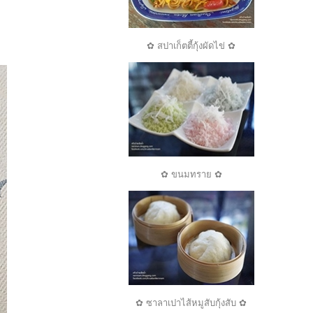
✿ สปาเก็ตตี้กุ้งผัดไข่ ✿
✿ ขนมทราย ✿
✿ ซาลาเปาไส้หมูสับกุ้งสับ ✿