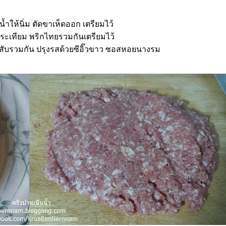
้ำให้นิ่ม ตัดขาเห็ดออก เตรียมไว้
ะเทียม พริกไทยรวมกันเตรียมไว้
ว้สับรวมกัน ปรุงรสด้วยซีอิ๊วขาว ซอสหอยนางรม