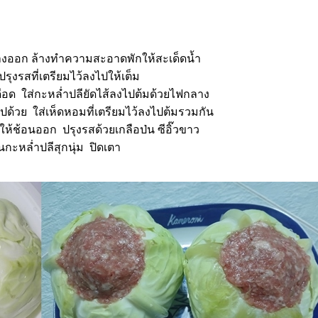
งออก ล้างทำความสะอาดพักให้สะเด็ดน้ำ
ปรุงรสที่เตรียมไว้ลงไปให้เต็ม
ดือด ใส่กะหล่ำปลียัดไส้ลงไปต้มด้วยไฟกลาง
งไปด้วย ใส่เห็ดหอมที่เตรียมไว้ลงไปต้มรวมกัน
ให้ช้อนออก ปรุงรสด้วยเกลือป่น ซีอิ๊วขาว
นกะหล่ำปลีสุกนุ่ม ปิดเตา