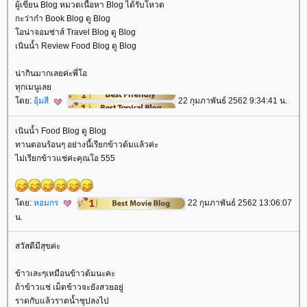
ผู้เขียน Blog หมวดเนื้อหา Blog ได้รับโหวต
กะว่าก๋า Book Blog ดู Blog
อน่าจอมซ่าส์ Travel Blog ดู Blog
เนินน้ำ Review Food Blog ดู Blog
น่ากินมากเลยค่ะพี่โอ
ทุกเมนูเล
ดย:
อุ้มสี
22 กุมภาพันธ์ 2562 9:34:41 น.
เนินน้ำ Food Blog ดู Blog
ทานตอนร้อนๆ อย่างนี้เรียกข้าวต้มแล้วค่ะ
ไม่เรียกข้าวแช่ค่ะคุณโอ 555
ดย:
หอมกร
22 กุมภาพันธ์ 2562 13:06:07
น.
สวัสดีมีสุขค่ะ
ข้าวเละๆเหมือนข้าวต้มนะคะ
ถ้าข้าวแช่ เม็ดข้าวจะยังสวยอยู่
ราดกับแล้วราดน้ำซุปลงไป