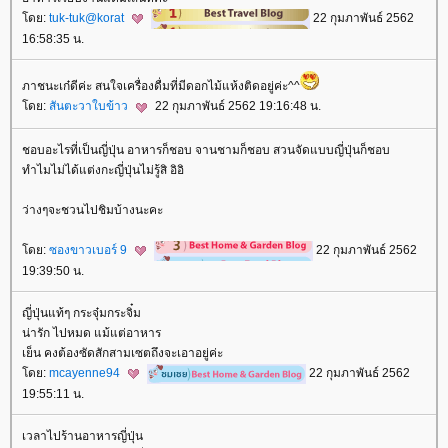
ดย:
tuk-tuk@korat
22 กุมภาพันธ์ 2562
16:58:35 น.
ภาชนะเก๋ดีค่ะ สนใจเครื่องดื่มที่มีดอกไม้แห้งติดอยู่ค่ะ^^
ดย:
สันตะวาใบข้าว
22 กุมภาพันธ์ 2562 19:16:48 น.
ชอบอะไรที่เป็นญี่ปุ่น อาหารก็ชอบ จานชามก็ชอบ สวนจัดแบบญี่ปุ่นก็ชอบ
ทำไมไม่ได้แต่งกะญี่ปุ่นไม่รู้สิ อิอิ
ว่างๆจะชวนไปชิมบ้างนะคะ
ดย:
ซองขาวเบอร์ 9
22 กุมภาพันธ์ 2562
19:39:50 น.
ญี่ปุ่นแท้ๆ กระจุ๋มกระจิ๋ม
น่ารัก ไปหมด แม้แต่อาหาร
เย็น คงต้องซัดสักสามเซตถึงจะเอาอยู่ค่ะ
ดย:
mcayenne94
22 กุมภาพันธ์ 2562
19:55:11 น.
เวลาไปร้านอาหารญี่ปุ่น