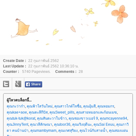
Create Date :
22 กุมภาพันธ์ 2562
Last Update :
22 กุมภาพันธ์ 2562 10:36:10 น.
Counter :
5740 Pageviews.
Comments :
28
ผู้โหวตบล็อกนี้...
คุณกะว่าก๋า
,
คุณฟ้าใสวันใหม่
,
คุณสาวไกด์ใจซื่อ
,
คุณอุ้มสี
,
คุณหอมกร
,
คุณkae+aoe
,
คุณตะลีกีปัส
,
คุณSweet_pills
,
คุณสายหมอกและก้อนเมฆ
,
คุณtuk-tuk@korat
,
คุณสันตะวาใบข้าว
,
คุณซองขาวเบอร์ 9
,
คุณmcayenne94
,
คุณJinnyTent
,
คุณวลีลักษณา
,
คุณtoor36
,
คุณเริงฤดีนะ
,
คุณSai Eeuu
,
คุณภาวิ
ดา คนบ้านป่า
,
คุณmambymam
,
คุณเกศสุริยง
,
คุณไวน์กับสายน้ำ
,
คุณสองแผ่น