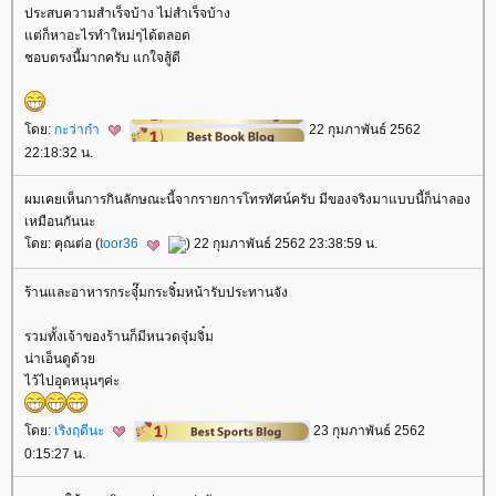
ประสบความสำเร็จบ้าง ไม่สำเร็จบ้าง
ต่ก็หาอะไรทำใหม่ๆได้ตลอด
ชอบตรงนี้มากครับ แกใจสู้ดี
ดย:
กะว่าก๋า
22 กุมภาพันธ์ 2562
22:18:32 น.
ผมเคยเห็นการกินลักษณะนี้จากรายการโทรทัศน์ครับ มีของจริงมาแบบนี้ก็น่าลอง
เหมือนกันนะ
ดย: คุณต่อ (
toor36
) 22 กุมภาพันธ์ 2562 23:38:59 น.
ร้านและอาหารกระจุ๋๊มกระจิ๋มหน้ารับประทานจัง
รวมทั้งเจ้าของร้านก็มีหนวดจุ๋มจิ๋ม
น่าเอ็นดูด้ว
ไว้ไปอุดหนุนๆค่ะ
ดย:
เริงฤดีนะ
23 กุมภาพันธ์ 2562
0:15:27 น.