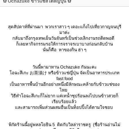
✿ Ochazuke ข้าวแช่สไตล์ญี่ปุ่น ✿
สุดสัปดาห์ที่ผ่านมา พวกเราสาว ๆ เดอะแก็งไปเที่ยวกาญจนบุรี
มาค่ะ
กลับมาถึงกรุงเทพเย็นวันจันทร์เป็นช่วงเลิกงานรถติดพอดี
ก็เลยหากิจกรรมรอให้การจราจรเบาบางก่อนกลับบ้าน
นั่นก็คือ หาของกิน ฮ่า ๆ
วันนี้พามาทาน
Ochazuke
กันนะคะ
อฉะสึเกะ お茶漬け หรือข้าวแช่ญี่ปุ่น จัดเป็นอาหารประเภท
fast food
เป็นอาหารพื้นบ้านอีกอย่างหนึ่ง
มีลักษณะคล้ายกับข้าวแช่ของ
ไท
วิธีทำโอฉะสึเกะก็ไม่ยาก แค่เทน้ำซุปร้อน
ลงไปบนข้าวสวยก็
เรียบร้อยแล้ว
ละสามารถเพิ่มส่วนผสมอื่นเป็นท็อปปิ้งได้ตามใจชอบ
พิกัดร้านนี้อยู่พหลโยธิน 5 ติดกับวิลล่าราชครู (ชื่อร้านอ่านไม่