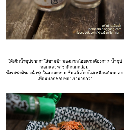
ห้เติมน้ำซุปจากกาใส่ชามข้าวเองมากน้อยตามต้องการ น้ำซุป
หอมและรสชาติกลมกล่อม
ซึ่งรสชาติของน้ำซุปในแต่ละชาม ชิมแล้วก็จะไม่เหมือนกันนะคะ
เพื่อนบอกชอบของเรามากกว่า