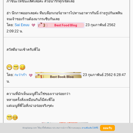
ภาชนะให้ชนะเลิศเลยค่ะ สวยน่ารักทุกเซตเล
ฮ่า นึกภาพออกเลยค่ะ ทีมบล๊อกเกอร์อาหารไปทานอาหารกันนี่ ถ่ายรูปกันเพลิน
จนเจ้าของร้านต้องมากระซิบกันเล
ดย:
Sai Eeuu
23 กุมภาพันธ์ 2562
2:09:22 น.
สวัสดียามเช้าครับพี่โอ
ดย:
กะว่าก๋า
23 กุมภาพันธ์ 2562 6:28:47
น.
ความที่มักเห็นเมนูที่ไม่ใช่ของเราอร่อยกว่า
หลายครั้งสั่งเหมือนกันก็มีค่ะพี่โอ
ต่เมนูที่พี่โอสั่งน่าอร่อยจริงๆค่ะ
ดย:
Sweet_pills
23 กุมภาพันธ์ 2562
BlogGang.com ใช้คุกกี้เพื่อพัฒนาประสบการณ์การใช้งานของคุณ
อ่านเพิ่มเติมได้ที่นี่
6:56:12 น.