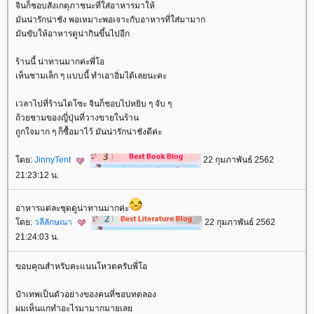
จินก็ชอบสังเกตุภาชนะที่ใส่อาหารมาให้
มันน่ารักน่าชัง พอเหมาะพอเจาะกับอาหารที่ใส่มามาก
มันขับให้อาหารดูน่ากินขึ้นไปอีก
ร้านนี้ น่าทานมากค่ะพี่โอ
เห็นชามเล็ก ๆ แบบนี้ ทำเอาอิ่มได้เลยนะคะ
เวลาไปที่ร้านไดโซะ จินก็ชอบไปหยิบ ๆ จับ ๆ
ถ้วยชามของญี่ปุ่นที่วางขายในร้าน
ถูกใจมาก ๆ ก็ซื้อมาไว้ มันน่ารักน่าชังดีค่ะ
ดย:
JinnyTent
22 กุมภาพันธ์ 2562
21:23:12 น.
อาหารแต่ละชุดดูน่าทานมากค่ะ
ดย:
วลีลักษณา
22 กุมภาพันธ์ 2562
21:24:03 น.
ขอบคุณสำหรับคะแนนโหวตครับพี่โอ
ป๋าเทพเป็นตัวอย่างของคนที่ชอบทดลอง
ผมเห็นแกทำอะไรมามากมายเล