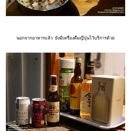
นอกจากอาหารแล้ว ยังมีเครื่องดื่มญี่ปุ่นไว้บริการด้ว