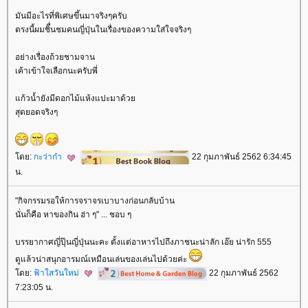
มันมีอะไรที่พิเศษขึ้นมาจริงๆครับ
ตรงนี้ผมชิื่นชมคนญี่ปุ่นในเรื่องของความใส่ใจจริงๆ
อย่างเรื่องถ้วยชามจาน
เค้าเข้าใจเลือกนะครับพี่
ก้วน้ำยังมีดอกไม้แห้งแปะมาด้ว
สุดยอดจริงๆ
ดย:
กะว่าก๋า
22 กุมภาพันธ์ 2562 6:34:45
น.
"กิจกรรมรอให้การจราจรเบาบางก่อนกลับบ้าน
นั่นก็คือ หาของกิน ฮ่า ๆ" ... ชอบ ๆ
บรรยากาศญี่ปุ๊นญี่ปุ่นนะคะ ตั้งแต่อาหารไปถึงภาชนะน่าลัก เอ๊ย น่ารัก 555
ดูแล้วน่าสนุกอารมณ์เหมือนเล่นของเล่นไปด้วยค่ะ
ดย:
ฟ้าใสวันใหม่
22 กุมภาพันธ์ 2562
7:23:05 น.