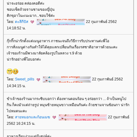
น่าจะอร่อย คล่องคอดีค่ะ
ชอบเซ็ตถ้วยจานชามของญี่ปุ่น
คิกขุอาโนะเนะมาก...ชอบใช้ค่ะ
ดย:
ตะลีกีปัส
22 กุมภาพันธ์ 2562
14:18:52 น.
กุ๊กกิ๊กน่ารักตั้งแต่เมนูอาหาร ภาชนะจนถึงวิธีการรับประทานค่ะพี่โอ
การสั่งเมนูต่างกันทำให้ได้คุยแลกเปลี่ยนกันเรื่องรสชาติอาหารด้วยนะคะ
เจ้าของร้านมีพวงมาลัยคล้องรูปในหลวง ร.9 ด้ว
น่ารักอย่างพี่โอบอกค่ะ
ดย:
Sweet_pills
22 กุมภาพันธ์ 2562
14:34:15 น.
ขำเจ้าของร้านมากระซิบบอกว่า ต้องทานตอนร้อน ๆ อร่อยกว่า ... ถ้าเป็นหนูไป
กิน ก็คงมัวแต่ถ่ายรูป หมุนซ้ายหมุนขวาเหมือนกันค่ะ ถ้วยชามจานช้อนกา น่ารัก
ไปหมดนะคะ
ดย:
สายหมอกและก้อนเมฆ
22 กุมภาพันธ์
2562 16:24:15 น.
อาหารเรียบง่านแต่มีเสน่ห์ค่ะ