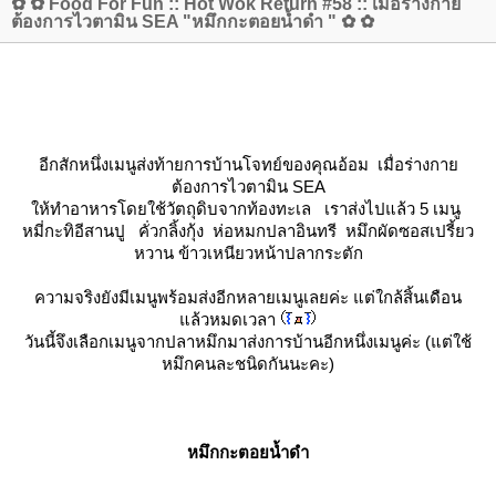
✿ ✿ Food For Fun :: Hot Wok Return #58 :: เมื่อร่างกา
ต้องการไวตามิน SEA "หมึกกะตอยน้ำดำ " ✿ ✿
อีกสักหนึ่งเมนูส่งท้ายการบ้านโจทย์ของคุณอ้อม เมื่อร่างกา
ต้องการไวตามิน SEA
ห้ทำอาหารโดยใช้วัตถุดิบจากท้องทะเล เราส่งไปแล้ว 5 เมนู
หมี่กะทิอีสานปู คั่วกลิ้งกุ้ง ห่อหมกปลาอินทรี หมึกผัดซอสเปรี้ยว
หวาน ข้าวเหนียวหน้าปลากระตัก
ความจริงยังมีเมนูพร้อมส่งอีกหลายเมนูเลยค่ะ แต่ใกล้สิ้นเดือน
ล้วหมดเวลา
วันนี้จึงเลือกเมนูจากปลาหมึกมาส่งการบ้านอีกหนึ่งเมนูค่ะ (แต่ใช้
หมึกคนละชนิดกันนะคะ)
หมึกกะตอยน้ำดำ