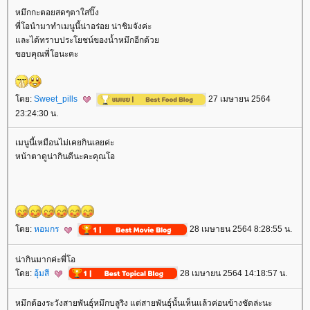
หมึกกะตอยสดๆตาใสปิ๊ง
พี่โอนำมาทำเมนูนี้น่าอร่อย น่าชิมจังค่ะ
ละได้ทราบประโยชน์ของน้ำหมึกอีกด้ว
ขอบคุณพี่โอนะคะ
ดย:
Sweet_pills
27 เมษายน 2564
23:24:30 น.
เมนูนี้เหมือนไม่เคยกินเลยค่ะ
หน้าตาดูน่ากินดีนะคะคุณโอ
ดย:
หอมกร
28 เมษายน 2564 8:28:55 น.
น่ากินมากค่ะพี่โอ
ดย:
อุ้มสี
28 เมษายน 2564 14:18:57 น.
หมึกต้องระวังสายพันธุ์หมึกบลูริง แต่สายพันธุ์นั้นเห็นแล้วค่อนข้างชัดล่ะนะ