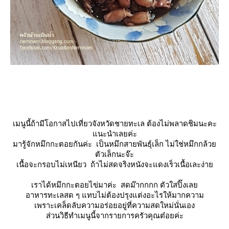
เมนูนี้ถ้ามีโอกาสไปเที่ยวจังหวัดชายทะเล ต้องไม่พลาดชิมนะคะ
นะนำเลยค่ะ
มารู้จักหมึกกะตอยกันค่ะ เป็นหมึกสายพันธุ์เล็ก ไม่ใช่หมึกกล้ว
ตัวเล็กนะจ๊ะ
เนื้อจะกรอบไม่เหนียว ถ้าไม่สดจริงหนังจะแดงเร็วเนื้อเละง่า
เราได้หมึกกะตอยไข่มาค่ะ สดม๊ากกกก ตัวใสปิ๊งเล
อาหารทะเลสด ๆ แทบไม่ต้องปรุงแต่งอะไรให้มากความ
เพราะเคล็ดลับความอร่อยอยู่ที่ความสดใหม่นั่นเอง
ส่วนวิธีทำเมนูนี้จากรายการครัวคุณต๋อยค่ะ