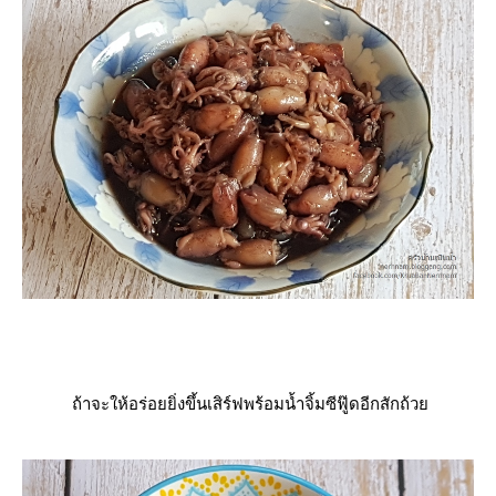
ถ้าจะให้อร่อยยิ่งขึ้นเสิร์ฟพร้อมน้ำจิ้มซีฟู๊ดอีกสักถ้ว