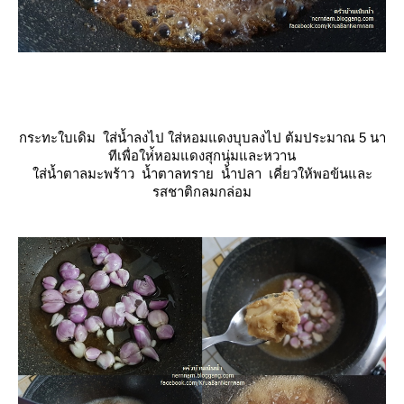
กระทะใบเดิม ใส่น้ำลงไป ใส่หอมแดงบุบลงไป ต้มประมาณ 5 นา
ทีเพื่อให่้หอมแดงสุกนุ่มและหวาน
ส่น้ำตาลมะพร้าว น้ำตาลทราย น้ำปลา เคี่ยวให้พอข้นและ
รสชาติกลมกล่อม