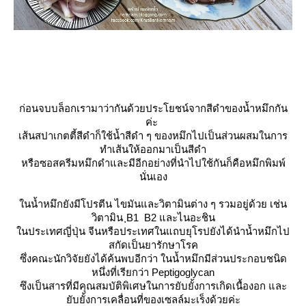
ก่อนจบบล็อกเรามาว่ากันด้วยประโยชน์จากสีดำของน้ำหมึกกัน
ค่ะ
เส้นสปาเกตตี้สีดำก็ใช้น้ำสีดำ ๆ ของหมึกไปเป็นส่วนผสมในการ
ทำเส้นให้ออกมาเป็นสีดำ
หรือซอสครีมหมึกดำและมีอีกอย่างที่นำไปใช้กันก็คือหมึกพิมพ์
นั่นเอง
นน้ำหมึกยังมีโปรตีน ไขมันและวิตามินต่าง ๆ รวมอยู่ด้วย เช่น
วิตามิน ฺB1 B2 และไนอะชิน
นประเทศญี่ปุ่น จีนหรือประเทศในแถบยุโรปยังได้นำน้ำหมึกไป
สกัดเป็นยารักษาโรค
ซึ่งคณะนักวิจัยยังได้ค้นพบอีกว่า ในน้ำหมึกมีส่วนประกอบชนิด
หนึ่งที่เรียกว่า Peptigoglycan
ซึงเป็นสารที่มีคุณสมบัติพิเศษในการยับยั้งการเกิดเนื้องอก และ
ับยั้งการเคลื่อนที่ของเซลล์มะเร็งด้วยค่ะ