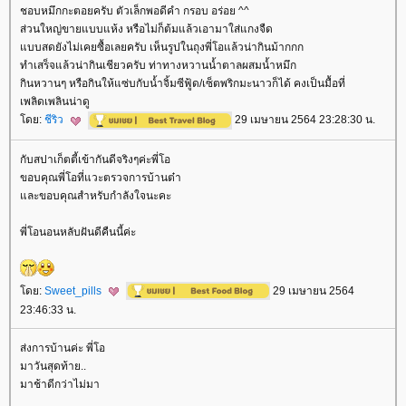
ชอบหมึกกะตอยครับ ตัวเล็กพอดีคำ กรอบ อร่อย ^^
ส่วนใหญ่ขายแบบแห้ง หรือไม่ก็ต้มแล้วเอามาใส่แกงจืด
บบสดยังไม่เคยซื้อเลยครับ เห็นรูปในถุงพี่โอแล้วน่ากินม้ากกก
ทำเสร็จแล้วน่ากินเชียวครับ ท่าทางหวานน้ำตาลผสมน้ำหมึก
กินหวานๆ หรือกินให้แซ่บกับน้ำจิ้มซีฟู้ด/เซ็ตพริกมะนาวก็ได้ คงเป็นมื้อที่
เพลิดเพลินน่าดู
ดย:
ชีริว
29 เมษายน 2564 23:28:30 น.
กับสปาเก็ตตี้เข้ากันดีจริงๆค่ะพี่โอ
ขอบคุณพี่โอที่แวะตรวจการบ้านต๋า
ละขอบคุณสำหรับกำลังใจนะคะ
พี่โอนอนหลับฝันดีคืนนี้ค่ะ
ดย:
Sweet_pills
29 เมษายน 2564
23:46:33 น.
ส่งการบ้านค่ะ พี่โอ
มาวันสุดท้าย..
มาช้าดีกว่าไม่มา