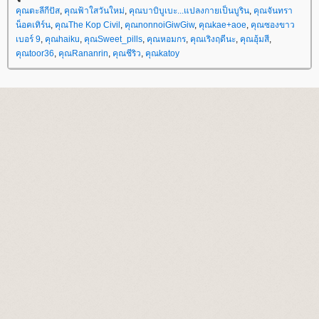
คุณตะลีกีปัส
,
คุณฟ้าใสวันใหม่
,
คุณบาบิบูเบะ...แปลงกายเป็นบูริน
,
คุณจันทรา
น็อคเทิร์น
,
คุณThe Kop Civil
,
คุณnonnoiGiwGiw
,
คุณkae+aoe
,
คุณซองขาว
เบอร์ 9
,
คุณhaiku
,
คุณSweet_pills
,
คุณหอมกร
,
คุณเริงฤดีนะ
,
คุณอุ้มสี
,
คุณtoor36
,
คุณRananrin
,
คุณชีริว
,
คุณkatoy