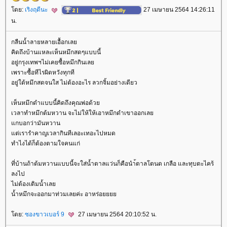
ดย:
เริงฤดีนะ
27 เมษายน 2564 14:26:11
น.
กลืนน้ำลายหลายเอื้อกเล
คิดถึงบ้านแหละเห็นหมึกสดๆแบบนี้
อยู่กรุงเทพฯไม่เคยซื้อหมึกกินเล
เพราะซื้อทีไรผิดหวังทุกที
อยู่ใต้หมึกสดจนใส ไม่ต้องอะไร ลวกจิ้มอย่างเดียว
เห็นหมึกดำแบบนี้คิดถึงคุณพ่อด้ว
เวลาทำหมึกต้มหวาน จะไม่ให้ให้เอาหมึกดำเขาออกเล
กบอกว่ามันหวาน
ต่เรารำคาญเวลากินทีเลอะเทอะไปหมด
ทำไงได้ก็ต้องตามใจคนแก่
ที่บ้านถ้าต้มหวานแบบนี้จะใส่น้ำตาลแว่นก็คือนำ้ตาลโตนด เกลือ และทุบตะไคร้
ลงไป
ไม่ต้องเติมน้ำเล
น้ำหมึกจะออกมาท่วมเลยค่ะ อาหร่อ
ดย:
ซองขาวเบอร์ 9
27 เมษายน 2564 20:10:52 น.