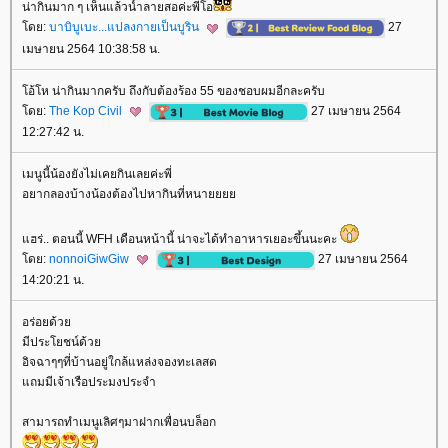
น่ากินมาก ๆ เห็นแล้วน้ำลายสอค่ะพี่โอ
ดย:
บาบิบูเบะ...แปลงกายเป็นบูริน
27
เมษายน 2564 10:38:58 น.
อ้โห น่ากินมากครับ ถึงกับต้องร้อง 55 ของชอบผมอีกละครับ
ดย:
The Kop Civil
27 เมษายน 2564
12:27:42 น.
เมนูนี้น้องยังไม่เคยกินเลยค่ะพี่
อยากลองบ้างน้องต้องไปหากินที่หนา
ฮร่.. ตอนนี้ WFH เดือนหน้านี้ น่าจะได้ทำอาหารเยอะขึ้นนะคะ
ดย:
nonnoiGiwGiw
27 เมษายน 2564
14:20:21 น.
อร่อยด้ว
มีประโยชน์ด้ว
อิจฉาๆๆที่บ้านอยู่ใกล้แหล่งจองทะเลสด
ถมมีเจ้าเรือประมงประจำ
สามารถทำเมนูเลิศๆมาฝากเพื่อนบล็อก