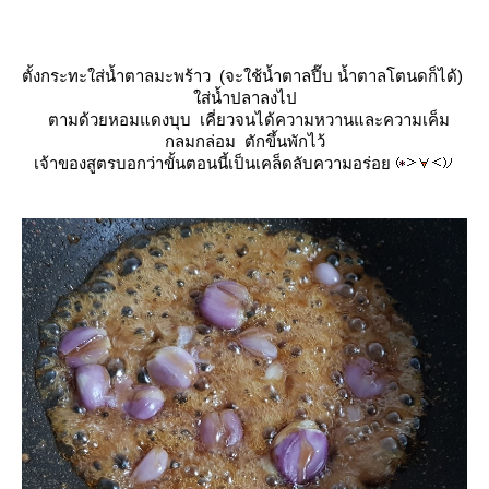
ตั้งกระทะใส่น้ำตาลมะพร้าว (จะใช้น้ำตาลปี๊บ น้ำตาลโตนดก็ได้)
ส่น้ำปลาลงไป
ตามด้วยหอมแดงบุบ เคี่ยวจนได้ความหวานและความเค็ม
กลมกล่อม ตักขึ้นพักไว้
เจ้าของสูตรบอกว่าขั้นตอนนี้เป็นเคล็ดลับความอร่อ