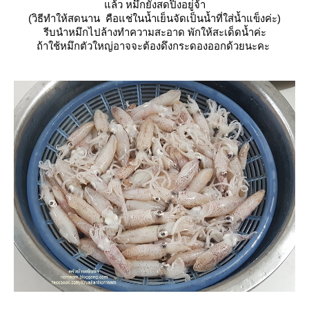
ล้ว หมึกยังสดปิ๊งอยู่จ้า
(วิธีทำให้สดนาน คือแช่ในน้ำเย็นจัดเป็นน้ำที่ใส่น้ำแข็งค่ะ)
รีบนำหมึกไปล้างทำความสะอาด พักให้สะเด็ดน้ำค่ะ
ถ้าใช้หมึกตัวใหญ่อาจจะต้องดึงกระดองออกด้วยนะคะ