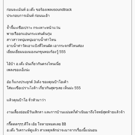
ก่อนจะเม้นท์ อ.เต๊ะ ขอร้องเพลงsoundtrack
ประกอบการเม้นท์ ก่อนนะฮ้า
จ้ำจี้มะเขือเปราะ กระเทาะหน้าแว่น
พายเรืออกแอ่นกระแท่นต้นกุ่ม
สาวสาวหนุ่มหนุ่มอาบน้ำท่าไหน
อาบน้ำท่าวัดเอาแป้งที่ไหนผัด เอากระจกที่ไหนส่อง
เยี่ยมเยี่ยมมองมองนกขุนทองร้องวู้ 555
ไอ้บ้า อ.เต๊ะ มันเกี่ยวกันตรงไหนเนี่
เพลงของเอ็งน่ะ
อ๋อ ก็แกงประยุกต์ 3เด้ง ของคุณป้าโอเค้า
ส่มะเขือเปราะไงล้า เกี่ยวกันสุดๆเลย เห็นม่ะ 555
ล้วคุณป้าโอ จั่วหัวมาว่า
งานเลี้ยงย่อมมีวันเลิกลา และการบ้านแม่มดก็ดำเนินมาถึงโจทย์สุดท้ายแล้วจ้า
กรี๊ดดดๆๆๆ ดีใจ เย้ย ใจหายหมดเลย อิอิ
อ.เต๊ะ วิเคราะห์ดูแล้ว สาเหตุหลักน่าจะมาจากเรื่องนี้แน่นอน