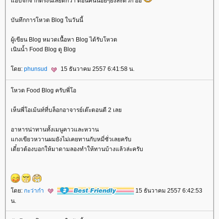
อบจิ๊กจากตรงนี้เลยดีกว่า ตอนคนน้อยๆยิ่งสะดวก อิอิ
บันทึกการโหวต Blog ในวันนี้
ผู้เขียน Blog หมวดเนื้อหา Blog ได้รับโหวต
เนินน้ำ Food Blog ดู Blog
ดย:
phunsud
15 ธันวาคม 2557 6:41:58 น.
หวต Food Blog ครับพี่โอ
เห็นพี่โอเม้นท์ที่บล็อกอาจารย์เต๊ะตอนตี 2 เล
อาหารน่าทานทั้งเมนูคาวและหวาน
กงเขียวหวานผมยังไม่เคยทานกับหมี่ซั่วเลยครับ
เดี๋ยวต้องบอกให้มาดามลองทำให้ทานบ้างแล้วล่ะครับ
ดย:
กะว่าก๋า
15 ธันวาคม 2557 6:42:53
น.