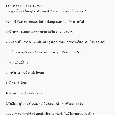
คือ บรรดาแม่มดแต่เดิมสมั
รกๆ ทำโจทย์ใหม่ๆนี่คงตัวน้อยตัวนิด หุ่นเสลนเดอร์ เพอเฟค กัน
พอมาเข้าโครงการแม่มด ก็ทำแต่เมนูอร่อยๆหม่ำกัน นานๆไป
พุงน้อยๆของแม่มด เลยขยายขนาดขึ้น ตามความอร่อ
ทีนี้ พอจะขี่ไม้กวาด แทนที่จะลอยสูงลิ่ว ปลิวลม กลับต่ำเตี้ยเรี่ยดิน ใช่มั้ยละครับ
เลยเป็นสาเหตุที่ต้องระงับโครงการ แหงๆ ไม่ผิดแน่นอน 555
มาดูเมนูวันนี้ดีฝ่า
กงเขียวหวานนี่ อ.เต๊ะ ก็ชอบ
ตีนไก่ อ.เต๊ะก็ชอบ
ไข่ทุกอย่าง อ.เต๊ะ ก็ชอบหมด
นี่มันคือเมนูในดวงใจของคุณน้องเลยนะฮ้า คุณพี่โอขาาา อิอิ
ถมมาทานกับหมี่ซั่วนี่ คุณน้องก็ว่าน่าจะเข้ากันดีไม่หยอกเลยนะฮ้าา