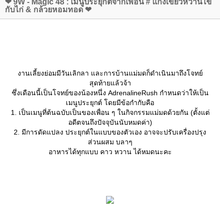
❤ 9W - Magic 48 : เมนูประยุกต์จากเพื่อน # แกงเขียวหวานไข่
กับไก่ & กล้วยหอมทอด ❤
งานเลี้ยงย่อมมีวันเลิกลา และการบ้านแม่มดก็ดำเนินมาถึงโจทย์
สุดท้ายแล้วจ้า
ซึ่งเดือนนี้เป็นโจทย์ของน้องหนึ่ง AdrenalineRush กำหนดว่าให้เป็น
เมนูประยุกต์ โดยมีข้อกำกับคือ
1. เป็นเมนูที่ต้นฉบับเป็นของเพื่อน ๆ ในกิจกรรมแม่มดด้วยกัน (ตั้งแต่
อดีตจนถึงปัจจุบันนับหมดค่า)
2. มีการดัดแปลง ประยุกต์ในแบบของตัวเอง อาจจะปรับเครื่องปรุง
ส่วนผสม บลาๆ
อาหารได้ทุกแบบ คาว หวาน ได้หมดนะคะ