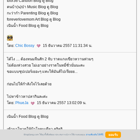
toor36 Cartoon Blog ดู Blog
คนบ้า(น)ป่า Music Blog ดู Blog
กะว่าก๋า Parenting Blog ดู Blog
foreverlovemom Art Blog ดู Blog
เนินน้ำ Food Blog ดู Blog
ดย:
Chic Bossy
15 ธันวาคม 2557 11:31:34 น.
ได้ไง .... ต้องหนมจีนสัก 2 จับ ราดแกงเขียวหวานท่วมๆ
ไม่ต้องห่วงสวย ไม่เอาอย่างราดในหมี่ซั่วนั่นนะคะ
ขอแบบซุปเปอร์เยอะๆ แทะให้มันส์ไปเร๊ยยย...
ก่อนไปให้กำลังใจไว้เลยด้ว
ไปหาข้าวหาปลากินละค่ะ
ดย:
PhueJa
15 ธันวาคม 2557 13:02:09 น.
เนินน้ำ Food Blog ดู Blog
เข้ามาโหวตให้ป้าโอคนเดียว คริคริ
BlogGang.com ใช้คุกกี้เพื่อพัฒนาประสบการณ์การใช้งานของคุณ
อ่านเพิ่มเติมได้ที่นี่