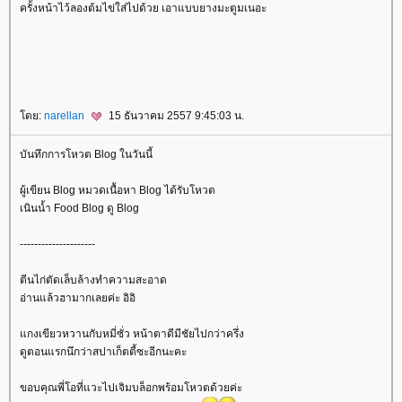
ครั้งหน้าไว้ลองต้มไข่ใส่ไปด้วย เอาแบบยางมะตูมเนอะ
ดย:
narellan
15 ธันวาคม 2557 9:45:03 น.
บันทึกการโหวต Blog ในวันนี้
ผู้เขียน Blog หมวดเนื้อหา Blog ได้รับโหวต
เนินน้ำ Food Blog ดู Blog
---------------------
ตีนไก่ตัดเล็บล้างทำความสะอาด
อ่านแล้วฮามากเลยค่ะ อิอิ
กงเขียวหวานกับหมี่ซั่ว หน้าตาดีมีชัยไปกว่าครึ่ง
ดูตอนแรกนึกว่าสปาเก็ตตี้ซะอีกนะคะ
ขอบคุณพี่โอที่แวะไปเจิมบล็อกพร้อมโหวตด้วยค่ะ