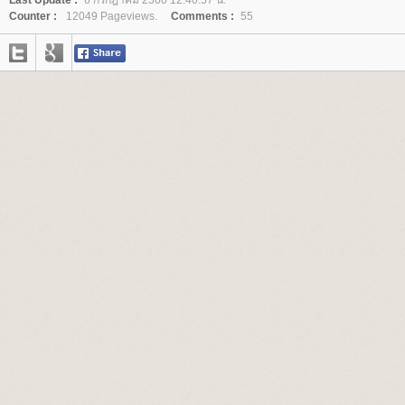
Counter :
12049 Pageviews.
Comments :
55