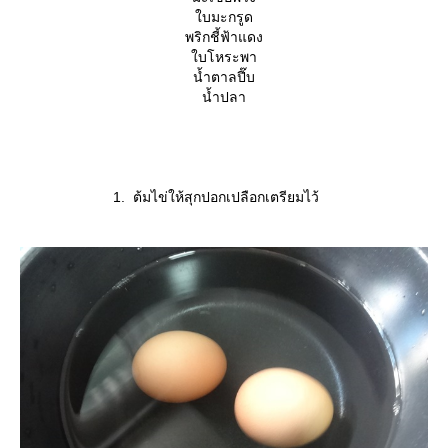
บมะกรูด
พริกชี้ฟ้าแดง
บโหระพา
น้ำตาลปี๊บ
น้ำปลา
1. ต้มไข่ให้สุกปอกเปลือกเตรียมไว้