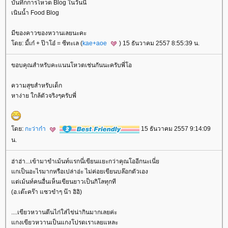
บันทึกการโหวต Blog ในวันนี้
เนินน้ำ Food Blog
มีของคาวของหวานเลยนะคะ
ดย: มี้เก๋ + ป๊าโอ๋ = ซีทะเล (
kae+aoe
) 15 ธันวาคม 2557 8:55:39 น.
ขอบคุณสำหรับคะแนนโหวตเช่นกันนะครับพี่โอ
ความสุขสำหรับเด็ก
หาง่าย ใกล้ตัวจริงๆครับพี่
ดย:
กะว่าก๋า
15 ธันวาคม 2557 9:14:09
น.
ฮ่าฮ่า...เข้ามาขำเม้นท์แรกนี่เขียนแยะกว่าคุณโออีกนะเนี่
กเป็นอะไรมากหรือเปล่าอ่ะ ไม่ค่อยเขียนบล๊อกตัวเอง
ต่เม้นท์คนอื่นเห็นเขียนยาวเป็นกิโลทุกที
(อ.เต๊ะคร๊า แซวขำๆ น๊า อิอิ)
....เขียวหวานตีนไก่ใส่ไข่น่ากินมากเลยค่ะ
กงเขียวหวานเป็นแกงโปรดเราเลยแหละ