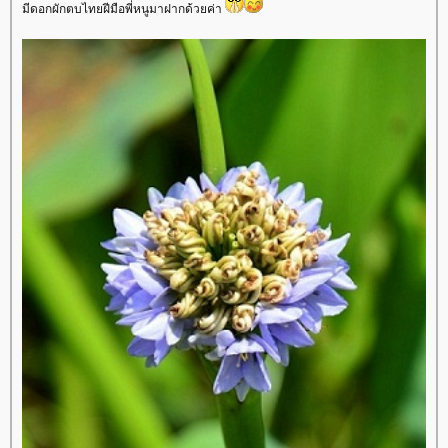
มีดอกผักตบไทยฝีมือพี่หนูมาฝากด้วยค่า