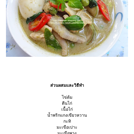
ส่วนผสมและวิธีทำ
ไข่ต้ม
ตีนไก่
เนื้อไก่
น้ำพริกแกงเขียวหวาน
กะทิ
มะเขือเปาะ
มะเขือพวง