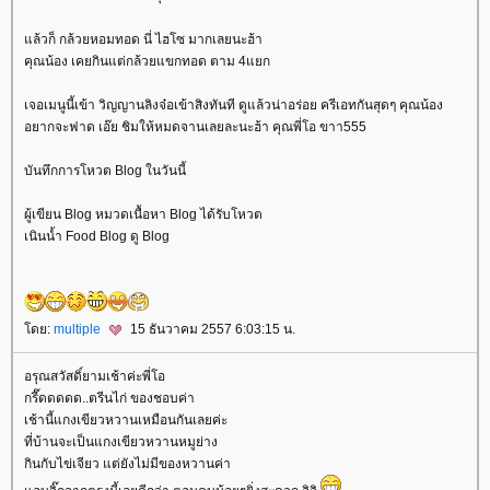
ล้วก็ กล้วยหอมทอด นี่ ไฮโซ มากเลยนะฮ้า
คุณน้อง เคยกินแต่กล้วยแขกทอด ตาม 4แยก
เจอเมนูนี้เข้า วิญญานลิงจ๋อเข้าสิงทันที ดูแล้วน่าอร่อย ครีเอทกันสุดๆ คุณน้อง
อยากจะฟาด เอ๊ย ชิมให้หมดจานเลยละนะฮ้า คุณพี่โอ ขาา555
บันทึกการโหวต Blog ในวันนี้
ผู้เขียน Blog หมวดเนื้อหา Blog ได้รับโหวต
เนินน้ำ Food Blog ดู Blog
ดย:
multiple
15 ธันวาคม 2557 6:03:15 น.
อรุณสวัสดิ์ยามเช้าค่ะพี่โอ
กรี๊ดดดดด..ตรีนไก่ ของชอบค่า
เช้านี้แกงเขียวหวานเหมือนกันเลยค่ะ
ที่บ้านจะเป็นแกงเขียวหวานหมูย่าง
กินกับไข่เจียว แต่ยังไม่มีของหวานค่า