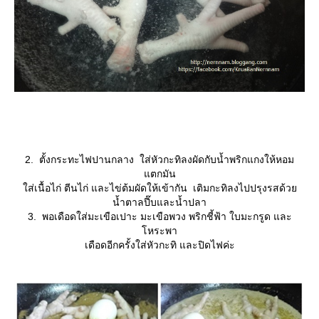
2. ตั้งกระทะไฟปานกลาง ใส่หัวกะทิลงผัดกับน้ำพริกแกงให้หอม
ตกมัน
ส่เนื้อไก่ ตีนไก่ และไข่ต้มผัดให้เข้ากัน เติมกะทิลงไปปรุงรสด้ว
น้ำตาลปี๊บและน้ำปลา
3. พอเดือดใส่มะเขือเปาะ มะเขือพวง พริกชี้ฟ้า ใบมะกรูด และ
หระพา
เดือดอีกครั้งใส่หัวกะทิ และปิดไฟค่ะ