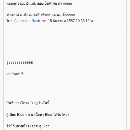
ทอดสุดอร่อย อันหลังชอบเป็นพิเศษ กร้ากกกก
ขำเม้นท์ อ เต๊ะ อ่ะ ขอไปขำก่อนนะคะ เอิ้กกกกก
ดย:
AdrenalineRush
15 ธันวาคม 2557 10:38:10 น.
ฮู้ยยยยยยยยยยยย ..
มา "กอด" ที ..
บันทึกการโหวต Blog ในวันนี้
ผู้เขียน Blog หมวดเนื้อหา Blog ได้รับโหวต
ไวน์กับสายน้ำ Diarist ดู Blog