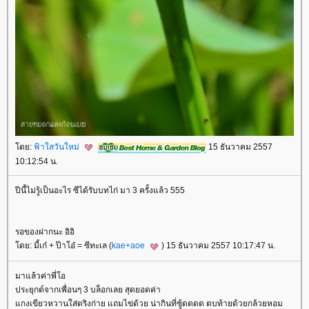
ดย:
ฟ้าใสวันใหม่
15 ธันวาคม 2557
10:12:54 น.
ปีนี้ไม่รู้เป็นอะไร ซีได้รับบทไก่ มา 3 ครั้งแล้ว 555
รอของฝากนะ อิอิ
ดย: มี้เก๋ + ป๊าโอ๋ = ซีทะเล (
kae+aoe
) 15 ธันวาคม 2557 10:17:47 น.
มาแล้วค่าพี่โอ
ประยุกต์จากเพื่อนๆ 3 บล็อกเลย สุดยอดค่า
กงเขียวหวานใส่ตริงก่าย แถมไข่ด้วย น่ากินที่ซู้ดดดด ตบท้ายด้วยกล้วยหอม