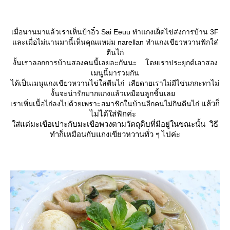
เมื่อนานมาแล้วเราเห็นป้าอิ๋ว Sai Eeuu ทำแกงเผ็ดไข่ส่งการบ้าน 3F
ละเมื่อไม่นานมานี้เห็นคุณแหม่ม narellan ทำแกงเขียวหวานฟักใส่
ตีนไก่
งั้นเราลอกการบ้านสองคนนี้เลยละกันนะ โดยเราประยุกต์เอาสอง
เมนูนี้มารวมกัน
ได้เป็นเมนูแกงเขียวหวานไข่ใส่ตีนไก่ เสียดายเราไม่มีไข่นกกะทาไม่
งั้นจะน่ารักมากแกงแล้วเหมือนลูกชิ้นเล
ล้วก็
เราเพิ่มเนื้อไก่ลงไปด้วยเพราะสมาชิกในบ้านอีกคนไม่กินตีนไก่
ไม่ได้ใส่ฟักค่ะ
ส่แต่มะเขือเปาะกับมะเขือพวงตามวัตถุดิบที่มีอยู่ในขณะนั้น
วิธี
ทำก็เหมือนกับแกงเขียวหวานทั่ว ๆ ไปค่ะ