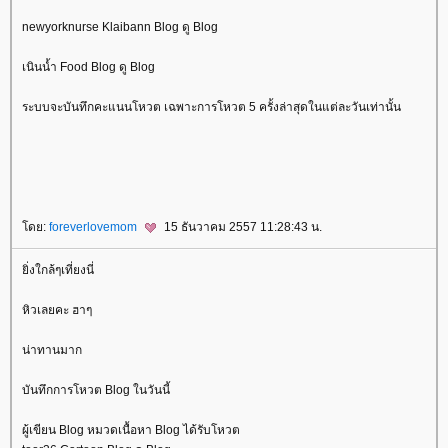
newyorknurse Klaibann Blog ดู Blog
เนินน้ำ Food Blog ดู Blog
ระบบจะบันทึกคะแนนโหวต เฉพาะการโหวต 5 ครั้งล่าสุดในแต่ละวันเท่านั้น
ดย:
foreverlovemom
15 ธันวาคม 2557 11:28:43 น.
ิ่งใกล้ๆเที่ยงนี่
หิวเลยคะ ฮาๆ
น่าทานมาก
บันทึกการโหวต Blog ในวันนี้
ผู้เขียน Blog หมวดเนื้อหา Blog ได้รับโหวต