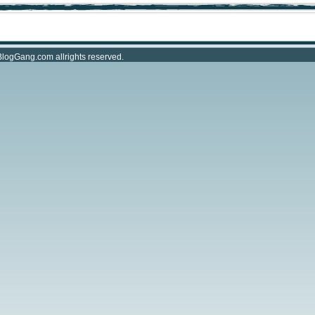
BlogGang.com
allrights reserved.