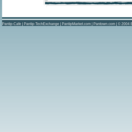
Pantip-Cafe
|
Pantip-TechExchange
|
PantipMarket.com
|
Pantown.com
| © 2004