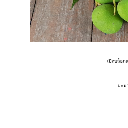
เปิดบล็อก
มะม่