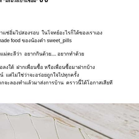
ส "มะม่วงเบาแช่อิ่ม" ✿ ✿
บาแช่อิ่มไปสองรอบ ในโจทย์อะไรก็ได้ของเราเอง
ade food
ของน้องต๋า sweet_pills
บแม่ตะลีว่า อยากกินด้วย.... อยากทำด้ว
ื่อลงใต้ ฝากเพื่อนซื้อ หรือเพื่อนซื้อมาฝากบ้าง
ลน์ แต่ไม่ใช่ว่าจะอร่อยถูกใจไปทุกครั้ง
อยากจะลองทำแล้วมาส่งการบ้าน คราวนี้ได้โอกาสเสียที