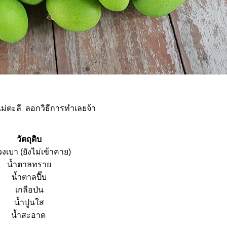
แม่ตะลี ลอกวิธีการทำเลยจ้า
วัตถุดิบ
วงเบา (ยังไม่เข้าคาย)
น้ำตาลทรา
น้ำตาลปี๊บ
เกลือป่น
น้ำปูนใส
น้ำสะอาด