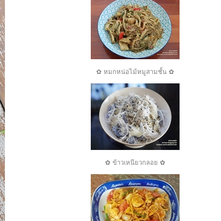
✿ หมกหน่อไม้หมูสามชั้น ✿
✿ ข้าวเหนียวกลอย ✿