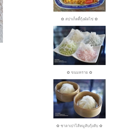
✿ สปาเก็ตตี้กุ้งผัดไข่ ✿
✿ ขนมทราย ✿
✿ ซาลาเปาไส้หมูสับกุ้งสับ ✿