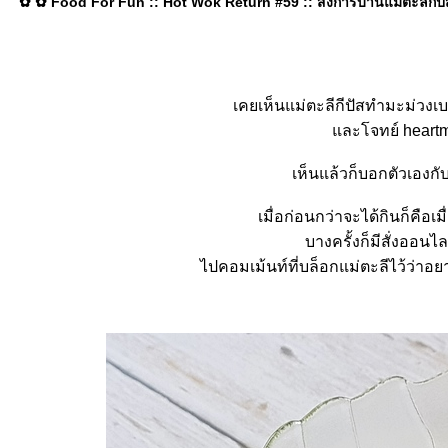
✿ ✿ Food For Fun :: Hot Wok Return #59 :: ส่งการบ้านแม่ตะลีกีปั
เคยเห็นแม่ตะลีกีปัสทำมะม่วงเ
ละโจทย์ heartm
เห็นแล้วก็บอกตัวเองกั
เมื่อก่อนกว่าจะได้กินก็คือเม
บางครั้งก็มีสั่งออนไ
ไปคอมเม้นท์ที่บล็อกแม่ตะลีไว้ว่า