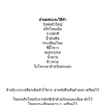
ส่วนผสมและวิธีทำ
กุ้งสดตัวใหญ่
พริกไทยเม็ด
รากผักชี
น้ำมันพืช
กระเทียมไท
ซีอิ๊วขาว
ซอสปรุงรส
น้ำตาล
ข้าวสว
บโหระพาสำหรับตกแต่ง
ล้างกุ้ง แกะเปลือกเด็ดหัวไว้หาง ผ่าหลังดึงเส้นดำออก เตรียมไว้
ขลกพริกไทยกับรากผักชีเข้าด้วยกันจนละเอียด พักไว้
ขลกกระเทียมหยาบ ๆ เตรียมไว้