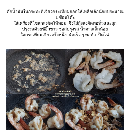
ตักน้ำมันในกระทะที่เจียวกระเทียมออกให้เหลือเล็กน้อยประมาณ
1 ช้อนโต๊ะ
ส่เครื่องที่โขลกลงผัดให้หอม จึงใส่กุ้งลงผัดพอทั่วและสุก
ปรุงรสด้วยซีอิ๊วขาว ซอสปรุงรส น้ำตาลเล็กน้อ
ส่กระเทียมเจียวครึ่งหนึ่ง ผัดเร็ว ๆ พอทั่ว ปิดไฟ