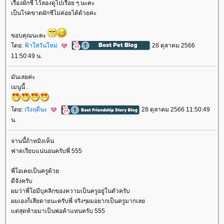
เรื่องผักชี ไว้ลองดูไปเรื่อย ๆ นะคะ
เป็นโรคขาดผักชีไม่ค่อยได้ด้วยค่ะ
ขอบคุณนะคะ
ดย:
ฟ้าใสวันใหม่
28 ตุลาคม 2566
11:50:49 น.
มันเลยค่ะ
เมนูนี้ .
ดย:
เริงฤดีนะ
28 ตุลาคม 2566 11:50:49
น.
จานนี้ถ้าหมิงเห็น
ฟาดเรียบแน่นอนครับพี่ 555
พี่โอเคยเป็นครูด้ว
ดีจังครับ
ผมว่าพี่โอมีบุคลิกของความเป็นครูอยู่ในตัวครับ
ผมเองก็เสียดายนะครับพี่ จริงๆผมอยากเป็นครูมากเล
ต่สุดท้ายมาเป็นพ่อค้าแทนครับ 555