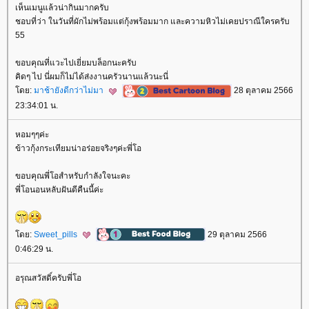
เห็นเมนูแล้วน่ากินมากครับ
ชอบที่ว่า ในวันที่ผักไม่พร้อมแต่กุ้งพร้อมมาก และความหิวไม่เคยปราณีใครครับ
55
ขอบคุณที่แวะไปเยี่ยมบล็อกนะครับ
คิดๆ ไป นี่ผมก็ไม่ได้ส่งงานครัวนานแล้วนะนี่
ดย:
มาช้ายังดีกว่าไม่มา
28 ตุลาคม 2566
23:34:01 น.
หอมๆๆค่ะ
ข้าวกุ้งกระเทียมน่าอร่อยจริงๆค่ะพี่โอ
ขอบคุณพี่โอสำหรับกำลังใจนะคะ
พี่โอนอนหลับฝันดีคืนนี้ค่ะ
ดย:
Sweet_pills
29 ตุลาคม 2566
0:46:29 น.
อรุณสวัสดิ์ครับพี่โอ