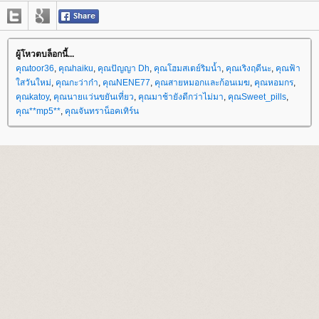
ผู้โหวตบล็อกนี้...
คุณtoor36
,
คุณhaiku
,
คุณปัญญา Dh
,
คุณโฮมสเตย์ริมน้ำ
,
คุณเริงฤดีนะ
,
คุณฟ้า
สวันใหม่
,
คุณกะว่าก๋า
,
คุณNENE77
,
คุณสายหมอกและก้อนเมฆ
,
คุณหอมกร
,
คุณkatoy
,
คุณนายแว่นขยันเที่ยว
,
คุณมาช้ายังดีกว่าไม่มา
,
คุณSweet_pills
,
คุณ**mp5**
,
คุณจันทราน็อคเทิร์น