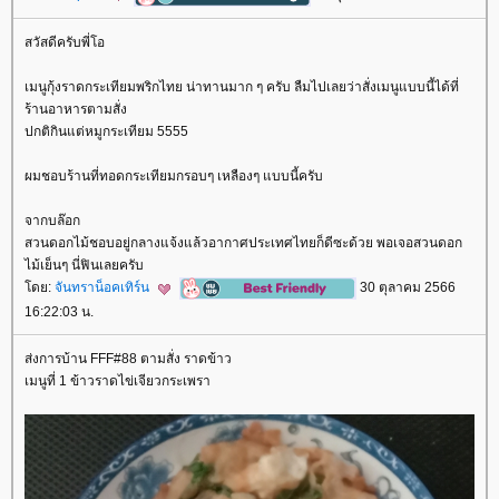
สวัสดีครับพี่โอ
เมนูกุ้งราดกระเทียมพริกไทย น่าทานมาก ๆ ครับ ลืมไปเลยว่าสั่งเมนูแบบนี้ได้ที่
ร้านอาหารตามสั่ง
ปกติกินแต่หมูกระเทียม 5555
ผมชอบร้านที่ทอดกระเทียมกรอบๆ เหลืองๆ แบบนี้ครับ
จากบล๊อก
สวนดอกไม้ชอบอยู่กลางแจ้งแล้วอากาศประเทศไทยก็ดีซะด้วย พอเจอสวนดอก
ไม้เย็นๆ นี่ฟินเลยครับ
ดย:
จันทราน็อคเทิร์น
30 ตุลาคม 2566
16:22:03 น.
ส่งการบ้าน FFF#88 ตามสั่ง ราดข้าว
เมนูที่ 1 ข้าวราดไข่เจียวกระเพรา