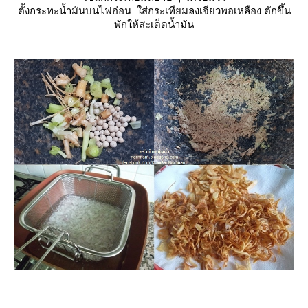
ตั้งกระทะน้ำมันบนไฟอ่อน ใส่กระเทียมลงเจียวพอเหลือง ตักขึ้น
พักให้สะเด็ดน้ำมัน