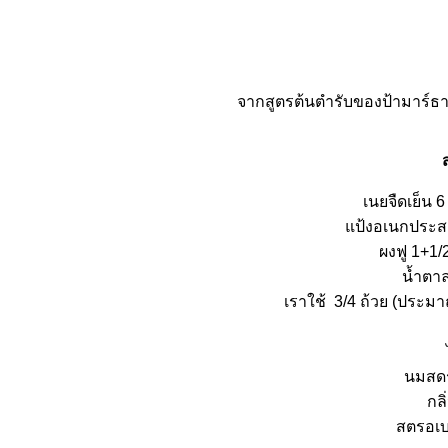
จากสูตรต้นตำรับของป้ามาร์ธา
เนยจืดเย็น 6
ป้งอเนกประสงค์
ผงฟู 1+1/
น้ำตาล
เราใช้ 3/4 ถ้วย (ประม
นมสดรส
กล
สตรอเบ