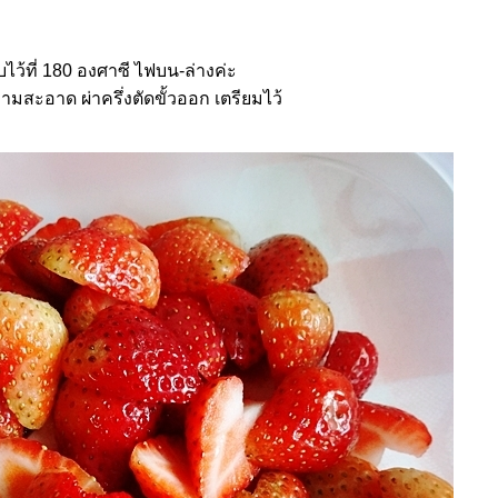
ไว้ที่ 180 องศาซี ไฟบน-ล่างค่ะ
มสะอาด ผ่าครึ่งตัดขั้วออก เตรียมไว้