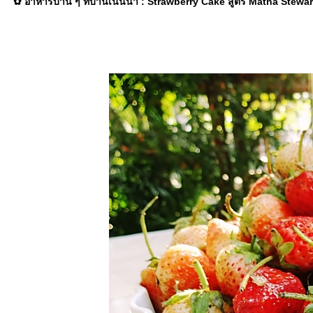
✿ อาหารบ้าน ๆ ที่บ้านเนินน้ำ : Strawberry Cake สูตร Matha Stewa