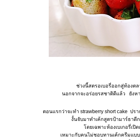
ช่วงนี้สตรอเบอรี่ออกสู่ท้
นอกจากจะอร่อยรสชาติดีแล้ว ยังหาซ
ตอนแรกว่าจะทำ strawberry short cake ปราก
งั้นจับมาทำเค้กสูตรป้ามาร์ธาดี
ดยเฉพาะห้องเบเกอรี่เปิด
เหมาะกับคนไม่ชอบทานเค้กครีมแบ