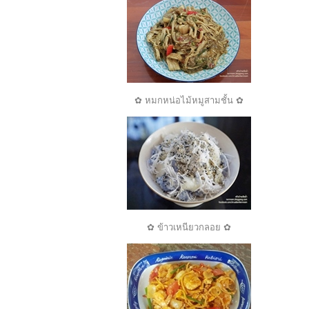
✿ หมกหน่อไม้หมูสามชั้น ✿
✿ ข้าวเหนียวกลอย ✿