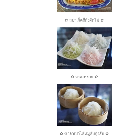
✿ สปาเก็ตตี้กุ้งผัดไข่ ✿
✿ ขนมทราย ✿
✿ ซาลาเปาไส้หมูสับกุ้งสับ ✿