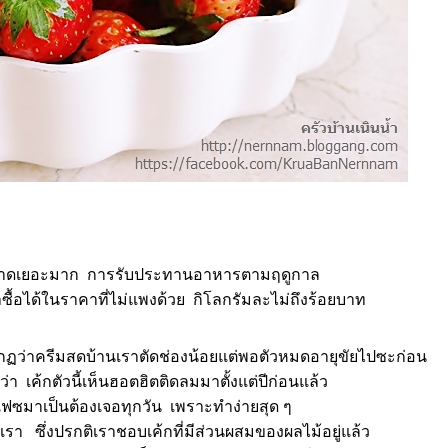
องตลาดเยอะมาก การรับประทานอาหารตามฤดูกาล
ื้อได้ในราคาที่ไม่แพงด้วย กิโลกรัมละไม่ถึงร้อยบาท
ฏว่าครีมสดบ้านเราตัดช่องน้อยแต่พอตัว
หมดอายุขัยไปซะก่อน
กว่า
เค้กตัวนี้เห็นฮอตฮิตติดลมมาตั้งแต่ปีก่อนแล้ว
เฟซมาเป็นต้องเจอทุกวัน เพราะ
ทำง่ายสุด ๆ
บเรา
ซึ่งปรกติเราชอบเค้กที่มีส่วนผสมของผลไม้อยู่แล้ว