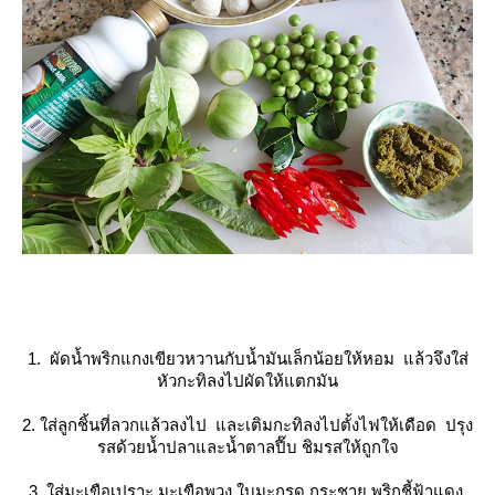
1. ผัดน้ำพริกแกงเขียวหวานกับน้ำมันเล็กน้อยให้หอม แล้วจึงใส่
หัวกะทิลงไปผัดให้แตกมัน
2. ใส่ลูกชิ้นที่ลวกแล้วลงไป และเติมกะทิลงไปตั้งไฟให้เดือด ปรุง
รสด้วยน้ำปลาและน้ำตาลปี๊บ ชิมรสให้ถูกใจ
3. ใส่มะเขือเปราะ มะเขือพวง ใบมะกรูด กระชาย พริกชี้ฟ้าแดง