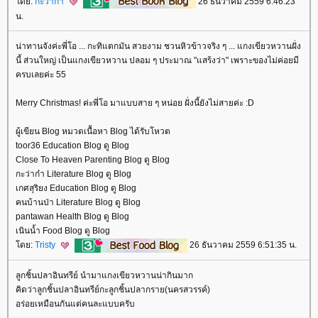
ดย:
กะว่าก๋า
26 ธันวาคม 2559 6:46:23
น.
น่าทานจังค่ะพี่โอ ... กะทิแตกมัน สวยงาม ชวนหิวข้าวจริง ๆ ... แกงเขียวหวานฝั่ง
นี้ ส่วนใหญ่ เป็นแกงเขียวหวาน ปลอม ๆ ประมาณ "แสร้งว่า" เพราะของไม่ค่อยมี
ครบเลยค่ะ 55
Merry Christmas! ค่ะพี่โอ มาแบบสาย ๆ หน่อย ฝั่งนี้ยังไม่สายค่ะ :D
ผู้เขียน Blog หมวดเนื้อหา Blog ได้รับโหวต
toor36 Education Blog ดู Blog
Close To Heaven Parenting Blog ดู Blog
กะว่าก๋า Literature Blog ดู Blog
เกศสุริยง Education Blog ดู Blog
คนบ้านป่า Literature Blog ดู Blog
pantawan Health Blog ดู Blog
เนินน้ำ Food Blog ดู Blog
ดย:
Tristy
26 ธันวาคม 2559 6:51:35 น.
ลูกชิ้นปลาอินทรีย์ นำมาแกงเขียวหวานน่ากินมาก
คิดว่าลูกชิ้นปลาอินทรีย์กะลูกชิ้นปลากราย(นครสวรรค์)
อร่อยเหมือนกันแต่คนละแบบครับ