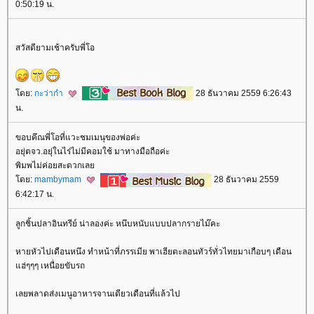
0:50:19 น.
สวัสดียามเช้าครับพี่โอ
ดย:
กะว่าก๋า
28 ธันวาคม 2559 6:26:43
น.
ขอบคึณพี่โอที่แวะชมเมนุของพ่อค่ะ
อยุ่ตจว.อยุ่ในไร่ไม่มีคอมใช้ มาทางมือถือค่ะ
พิมพไม่ค่อยสะดวกเล
ดย:
mambymam
28 ธันวาคม 2559
6:42:17 น.
ลูกชิ้นปลาอินทรีย์ น่าลองค่ะ หนึบหนับแบบปลากรายไม๊คะ
หายหัวไปเดือนหนึง ทำหน้าที่ภรรเมีย พาเฮียตะลอนทัวร์ทั่วไทยมาเกือบๆ เดือน
ฮ่ๆๆๆ เหนื่อยขับรถ
เลยพลาดส่งเมนูอาหารจานเดียวเดือนที่แล้วไป