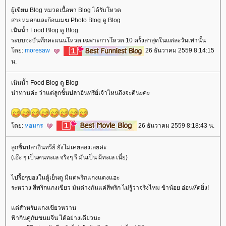
ผู้เขียน Blog หมวดเนื้อหา Blog ได้รับโหวต
สายหมอกและก้อนเมฆ Photo Blog ดู Blog
เนินน้ำ Food Blog ดู Blog
ระบบจะบันทึกคะแนนโหวต เฉพาะการโหวต 10 ครั้งล่าสุดในแต่ละวันเท่านั้น
ดย:
moresaw
26 ธันวาคม 2559 8:14:15
น.
เนินน้ำ Food Blog ดู Blog
น่าทานค่ะ ว่าแต่ลูกชิ้นปลาอินทรีย์เจ้าไหนถึงจะดีนะคะ
ดย:
หอมกร
26 ธันวาคม 2559 8:18:43 น.
ลูกชิ้นปลาอินทรีย์ ยังไม่เคยลองเลยค่ะ
(เอ๊ะ ๆ เป็นคนทะเล จริงๆ รึ มันเป็น ผีทะเล เนี่ย)
ไปรื้อๆของในตู้เย็นดู มีแต่พริกแกงแดงแฮะ
ระหว่าง สีพริกแกงเขียว มันต่างกันแค่สีพริก ไม่รู้ว่าจริงไหม ข้าน้อย อ่อนหัดยิ่ง!
ต่สำหรับแกงเขียวหวาน
ฟ้ากินคู่กับขนมจีน ได้อย่างเดียวนะ