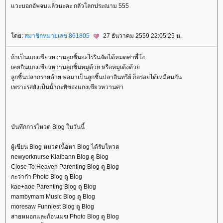
วะบอกอัพจบแล้วนะคะ กลัวโลกประณาม 555
ดย:
สมาชิกหมายเลข 861805
27 ธันวาคม 2559 22:05:25 น.
ถ้าเป็นแกงเขียวหวานลูกชิ้นอะไรรินจัดได้หมดค่าพี่โอ
เคยกินแกงเขียวหวานลูกชิ้นหมูด้วย หรือหมูเด้งด้ว
ลูกชิ้นปลากรายด้วย พอมาเป็นลูกชิ้นปลาอินทรีย์ ก็อร่อยได้เหมือนกัน
เพราะรสยังเป็นน้ำกะทิของแกงเขียวหวานค่า
บันทึกการโหวต Blog ในวันนี้
ผู้เขียน Blog หมวดเนื้อหา Blog ได้รับโหวต
newyorknurse Klaibann Blog ดู Blog
Close To Heaven Parenting Blog ดู Blog
กะว่าก๋า Photo Blog ดู Blog
kae+aoe Parenting Blog ดู Blog
mambymam Music Blog ดู Blog
moresaw Funniest Blog ดู Blog
สายหมอกและก้อนเมฆ Photo Blog ดู Blog