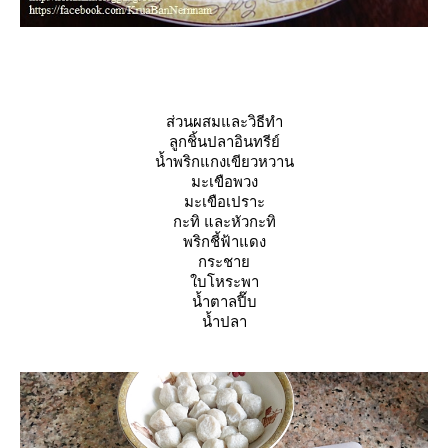
ส่วนผสมและวิธีทำ
ลูกชิ้นปลาอินทรีย์
น้ำพริกแกงเขียวหวาน
มะเขือพวง
มะเขือเปราะ
กะทิ และหัวกะทิ
พริกชี้ฟ้าแดง
กระชา
บโหระพา
น้ำตาลปี๊บ
น้ำปลา