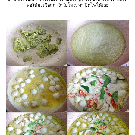
พอให้มะเขือสุก
ส่ใบโหระพา ปิดไฟได้เล