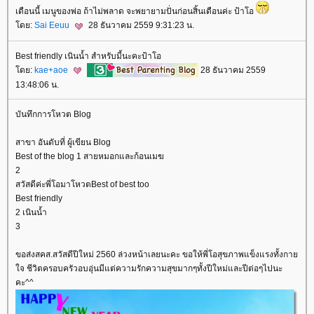
เดือนนี้ เมนูของพ่อ ถ้าไม่พลาด จะพยายามปั่นก่อนสิ้นเดือนค่ะ ป้าโอ
ดย:
Sai Eeuu
28 ธันวาคม 2559 9:31:23 น.
Best friendly เนินน้ำ สำหรับมี้นะคะป้าโอ
ดย:
kae+aoe
28 ธันวาคม 2559
13:48:06 น.
บันทึกการโหวต Blog
สาขา อันดับที่ ผู้เขียน Blog
Best of the blog 1 สายหมอกและก้อนเมฆ
2
สวัสดีค่ะพี่โอมาโหวตBest of best too
Best friendly
2 เนินน้ำ
3
ขอส่งสคส.สวัสดีปีใหม่ 2560 ล่วงหน้าเลยนะคะ ขอให้พี่โอสุขภาพแข็งแรงทั้งกา
จ ชีวิตครอบครัวอบอุ่นมีแต่ความรักความสุขมากๆทั้งปีใหม่และปีต่อๆไปนะ
คะ^^