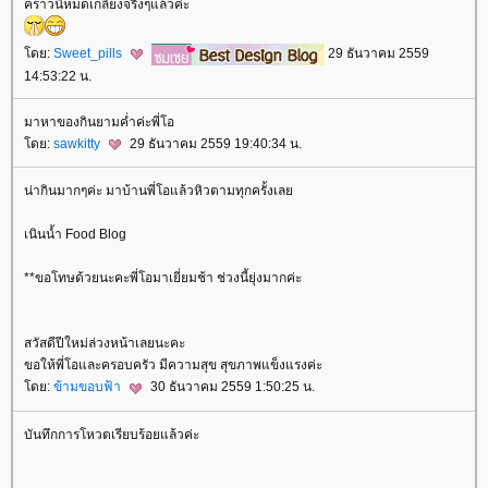
คราวนี้หมดเกลี้ยงจริงๆแล้วค่ะ
ดย:
Sweet_pills
29 ธันวาคม 2559
14:53:22 น.
มาหาของกินยามค่ำค่ะพี่โอ
ดย:
sawkitty
29 ธันวาคม 2559 19:40:34 น.
น่ากินมากๆค่ะ มาบ้านพี่โอแล้วหิวตามทุกครั้งเล
เนินน้ำ Food Blog
**ขอโทษด้วยนะคะพี่โอมาเยี่ยมช้า ช่วงนี้ยุ่งมากค่ะ
สวัสดีปีใหม่ล่วงหน้าเลยนะคะ
ขอให้พี่โอและครอบครัว มีความสุข สุขภาพแข็งแรงค่ะ
ดย:
ข้ามขอบฟ้า
30 ธันวาคม 2559 1:50:25 น.
บันทึกการโหวตเรียบร้อยแล้วค่ะ