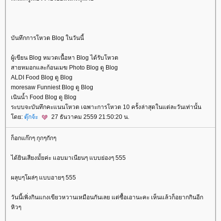
บันทึกการโหวต Blog ในวันนี้
ผู้เขียน Blog หมวดเนื้อหา Blog ได้รับโหวต
สายหมอกและก้อนเมฆ Photo Blog ดู Blog
ALDI Food Blog ดู Blog
moresaw Funniest Blog ดู Blog
เนินน้ำ Food Blog ดู Blog
ระบบจะบันทึกคะแนนโหวต เฉพาะการโหวต 10 ครั้งล่าสุดในแต่ละวันเท่านั้น
ดย:
ตุ๊กจ้ะ
27 ธันวาคม 2559 21:50:20 น.
ก็อกแก๊กๆ กุกๆกักๆ
ได้ยินเสียงมั้ยค่ะ แอบมาเนียนๆ แบบย่องๆ 555
ผลุบๆโผล่ๆ แบบอายๆ 555
วันนี้เพิ่งกินแกงเขียวหวานเหมือนกันเลย แต่ซื้อเอานะคะ เห็นแล้วก็อยากกินอีก
หิวๆ