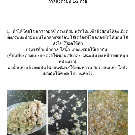
ถั่วลิสงคั่วป่น 1/2 ถ้ว
1. ทำไส้โดยโขลกรากผักชี กระเทียม พริกไทยเข้าด้วยกันให้ละเอียด
ตั้งกระทะน้ำมันบนไฟกลางพอร้อน ใส่เครื่องที่โขลกลงผัดให้หอม ใส่
หัวไชโป๊ผัดให้ทั่ว
ปรุงรสด้วยน้ำตาล ใสน้ำ แบะแซผัดให้เข้ากัน
(ช้อนที่จะตวงแบะแซควรใช้ช้อนเปียกค่ะ มิฉะนั้นจะเหนียวติดหนุบ
หนับมาก)
พอน้ำแห้งแล้วลดเป็นไฟอ่อนชิมรสให้เค็มหวาน ผัดต่อจนแห้ง ใส่ถั่ว
ลิสงผัดให้ทั่วตักใสจานพักไว้