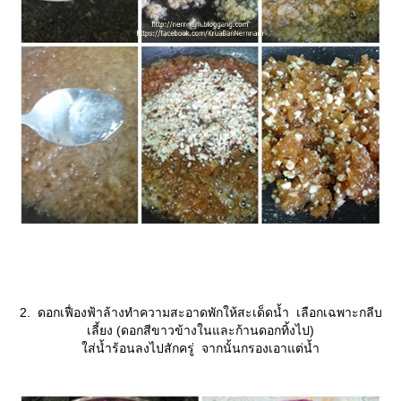
2. ดอกเฟื่องฟ้าล้างทำความสะอาดพักให้สะเด็ดน้ำ เลือกเฉพาะกลีบ
เลี้ยง (ดอกสีขาวข้างในและก้านดอกทิ้งไป)
ส่น้ำร้อนลงไปสักครู่ จากนั้นกรองเอาแต่น้ำ