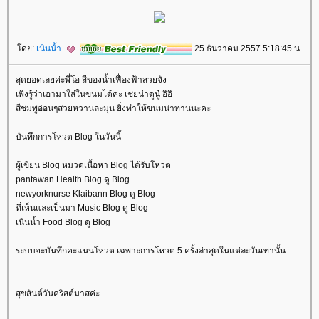
ดย:
เนินน้ำ
25 ธันวาคม 2557 5:18:45 น.
สุดยอดเลยค่ะพี่โอ สีของน้ำเฟื่องฟ้าสวยจัง
เพิ่งรู้ว่าเอามาใส่ในขนมได้ค่ะ เชยน่าดูนู๋ อิอิ
สีชมพูอ่อนๆสวยหวานละมุน ยิ่งทำให้ขนมน่าทานนะคะ
บันทึกการโหวต Blog ในวันนี้
ผู้เขียน Blog หมวดเนื้อหา Blog ได้รับโหวต
pantawan Health Blog ดู Blog
newyorknurse Klaibann Blog ดู Blog
ที่เห็นและเป็นมา Music Blog ดู Blog
เนินน้ำ Food Blog ดู Blog
ระบบจะบันทึกคะแนนโหวต เฉพาะการโหวต 5 ครั้งล่าสุดในแต่ละวันเท่านั้น
สุขสันต์วันคริสต์มาสค่ะ