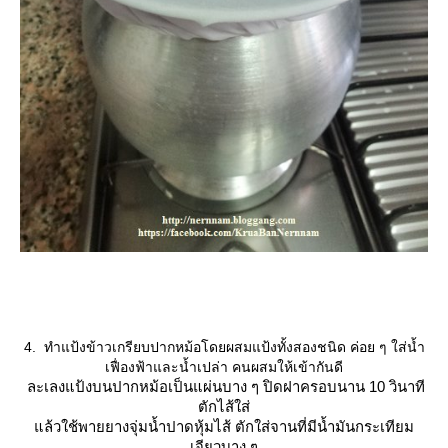
4. ทำแป้งข้าวเกรียบปากหม้อโดยผสมแป้งทั้งสองชนิด ค่อย ๆ ใส่น้ำ
เฟื่องฟ้าและน้ำเปล่า คนผสมให้เข้ากันดี
ละเลงแป้งบนปากหม้อเป็นแผ่นบาง ๆ ปิดฝาครอบนาน 10 วินาที
ตักไส้ใส่
ล้วใช้พายยางจุ่มน้ำปาดหุ้มไส้ ตักใส่จานที่มีน้ำมันกระเทียม
เจียวบาง ๆ