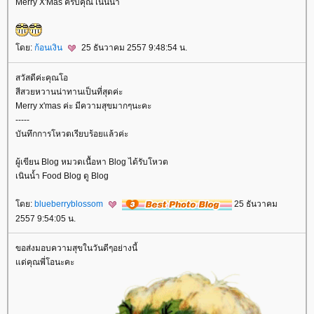
Merry X'Mas ครับคุณ เนินน้ำ
ดย:
ก้อนเงิน
25 ธันวาคม 2557 9:48:54 น.
สวัสดีค่ะคุณโอ
สีสวยหวานน่าทานเป็นที่สุดค่ะ
Merry x'mas ค่ะ มีความสุขมากๆนะคะ
-----
บันทึกการโหวตเรียบร้อยแล้วค่ะ
ผู้เขียน Blog หมวดเนื้อหา Blog ได้รับโหวต
เนินน้ำ Food Blog ดู Blog
ดย:
blueberryblossom
25 ธันวาคม
2557 9:54:05 น.
ขอส่งมอบความสุขในวันดีๆอย่างนี้
ด่คุณพี่โอนะคะ