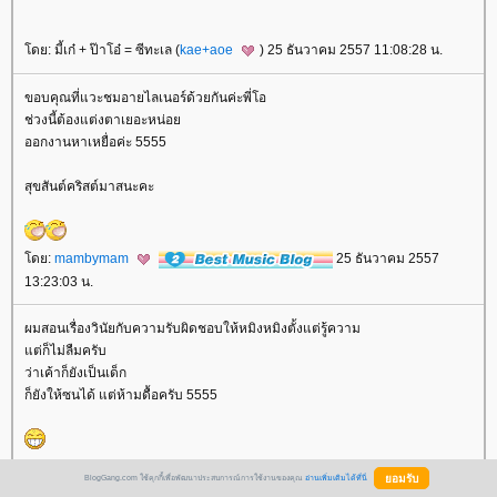
ดย: มี้เก๋ + ป๊าโอ๋ = ซีทะเล (
kae+aoe
) 25 ธันวาคม 2557 11:08:28 น.
ขอบคุณที่แวะชมอายไลเนอร์ด้วยกันค่ะพี่โอ
ช่วงนี้ต้องแต่งตาเยอะหน่อ
ออกงานหาเหยื่อค่ะ 5555
สุขสันต์คริสต์มาสนะคะ
ดย:
mambymam
25 ธันวาคม 2557
13:23:03 น.
ผมสอนเรื่องวินัยกับความรับผิดชอบให้หมิงหมิงตั้งแต่รู้ความ
ต่ก็ไม่ลืมครับ
ว่าเค้าก็ยังเป็นเด็ก
ก็ยังให้ซนได้ แต่ห้ามดื้อครับ 5555
ดย:
กะว่าก๋า
25 ธันวาคม 2557 14:41:39
BlogGang.com ใช้คุกกี้เพื่อพัฒนาประสบการณ์การใช้งานของคุณ
อ่านเพิ่มเติมได้ที่นี่
น.