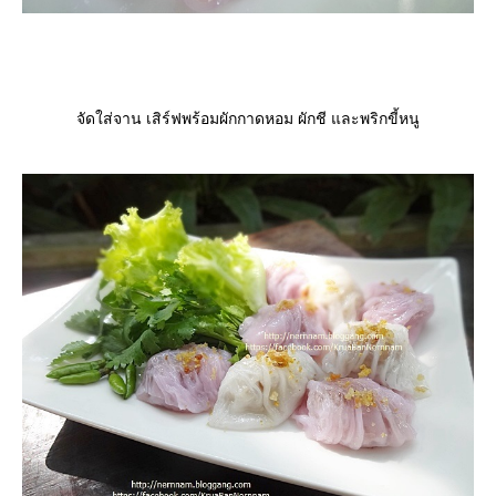
จัดใส่จาน เสิร์ฟพร้อมผักกาดหอม ผักชี และพริกขี้หนู