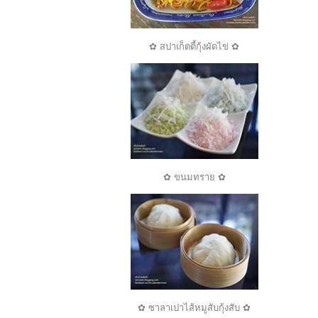
✿ สปาเก็ตตี้กุ้งผัดไข่ ✿
✿ ขนมทราย ✿
✿ ซาลาเปาไส้หมูสับกุ้งสับ ✿