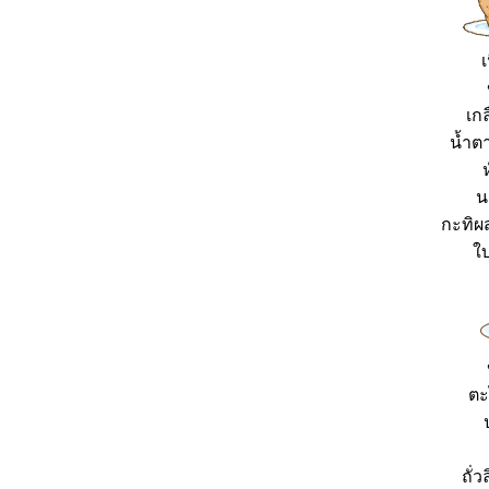
เ
เก
น้ำต
น
กะทิผ
บ
ตะ
ถั่