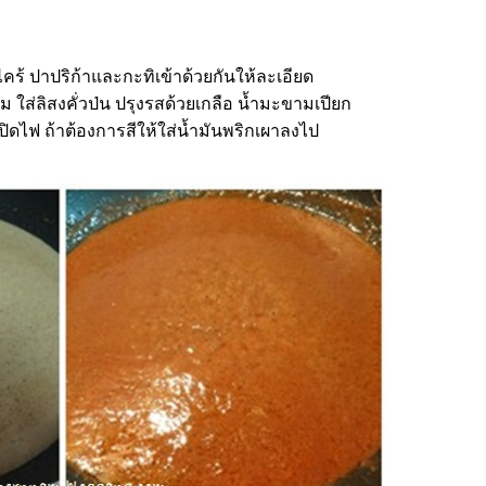
ะไคร้ ปาปริก้าและกะทิเข้าด้วยกันให้ละเอียด
 ใส่ลิสงคั่วป่น ปรุงรสด้วยเกลือ น้ำมะขามเปียก
ิดไฟ ถ้าต้องการสีให้ใส่น้ำมันพริกเผาลงไป