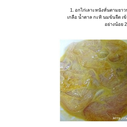
1. อกไก่เลาะหนังหั่นตามยาว
เกลือ น้ำตาล กะทิ นมข้นจืด เข
อย่างน้อย 2