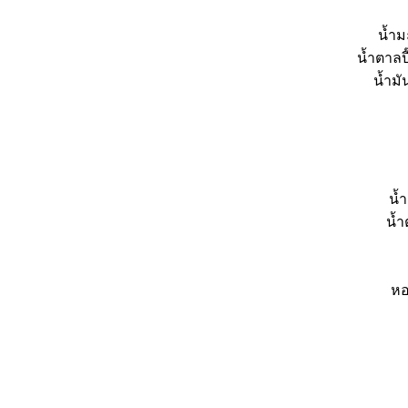
น้ำม
น้ำตาลป
น้ำมั
น้
น้ำ
ห