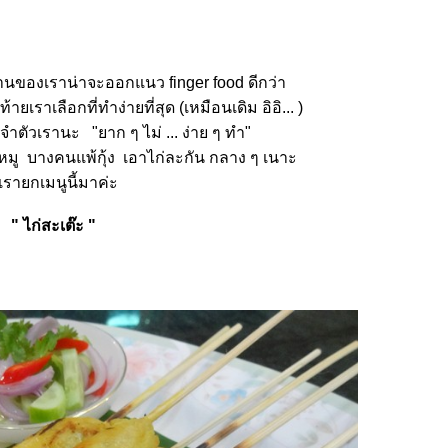
บ้านของเราน่าจะออกแนว finger food ดีกว่า
ยเราเลือกที่ทำง่ายที่สุด (เหมือนเดิม อิอิ... )
ตัวเรานะ "ยาก ๆ ไม่ ... ง่าย ๆ ทำ"
มู บางคนแพ้กุ้ง เอาไก่ละกัน กลาง ๆ เนาะ
เรายกเมนูนี้มาค่ะ
" ไก่สะเต๊ะ "