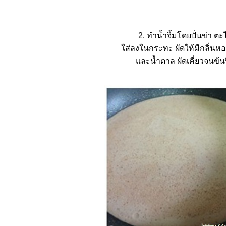
2. ทำน้ำจิ้มโดยปั่นข่า ต
ส่ลงในกระทะ ผัดให้มีกลิ่นหอม
ละน้ำตาล ผัดเคี่ยวจนข้นป