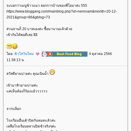
จะบอกว่าเมนูข้าวแมว ลอกการบ้านของพี่โอมาค่ะ 555
https://www.bloggang.com/mainblog.php?id=nernnam&month=20-12-
2021&group=86&gblog=73
ส่วนจานก็ 20 บาทเองค่ะ ซื้อมานานแล้วด้ว
เข้ากันได้พอดีเลย อิอิ
ดย:
ฟ้าใสวันใหม่
4 ตุลาคม 2566
11:38:13 น.
สวัสดียามบ่ายค่ะ คุณเนินน้ำ
เข้ามาหิวยามบ่ายค่ะ
ค่เห็นท้องก็ร้องแย้วววววว
จากบล็อก
รงเรียนอื่นเค้าปิดกันหมดแล้วค่ะ
เหลือโรงเรียนหลานปิดช้าจริงๆค่ะ