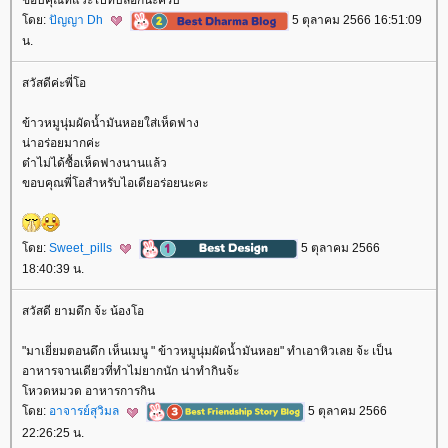
ดย:
ปัญญา Dh
5 ตุลาคม 2566 16:51:09
น.
สวัสดีค่ะพี่โอ
ข้าวหมูนุ่มผัดน้ำมันหอยใส่เห็ดฟาง
น่าอร่อยมากค่ะ
ต๋าไม่ได้ซื้อเห็ดฟางนานแล้ว
ขอบคุณพี่โอสำหรับไอเดียอร่อยนะคะ
ดย:
Sweet_pills
5 ตุลาคม 2566
18:40:39 น.
สวัสดี ยามดึก จ้ะ น้องโอ
"มาเยี่ยมตอนดึก เห็นเมนู " ข้าวหมูนุ่มผัดน้ำมันหอย" ทำเอาหิวเลย จ้ะ เป็น
อาหารจานเดียวที่ทำไม่ยากนัก น่าทำกินจ้ะ
หวดหมวด อาหารการกิน
ดย:
อาจารย์สุวิมล
5 ตุลาคม 2566
22:26:25 น.