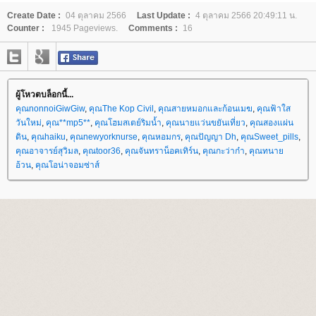
Create Date :
04 ตุลาคม 2566
Last Update :
4 ตุลาคม 2566 20:49:11 น.
Counter :
1945 Pageviews.
Comments :
16
ผู้โหวตบล็อกนี้...
คุณnonnoiGiwGiw
,
คุณThe Kop Civil
,
คุณสายหมอกและก้อนเมฆ
,
คุณฟ้าใส
วันใหม่
,
คุณ**mp5**
,
คุณโฮมสเตย์ริมน้ำ
,
คุณนายแว่นขยันเที่ยว
,
คุณสองแผ่น
ดิน
,
คุณhaiku
,
คุณnewyorknurse
,
คุณหอมกร
,
คุณปัญญา Dh
,
คุณSweet_pills
,
คุณอาจารย์สุวิมล
,
คุณtoor36
,
คุณจันทราน็อคเทิร์น
,
คุณกะว่าก๋า
,
คุณทนา
อ้วน
,
คุณโอน่าจอมซ่าส์