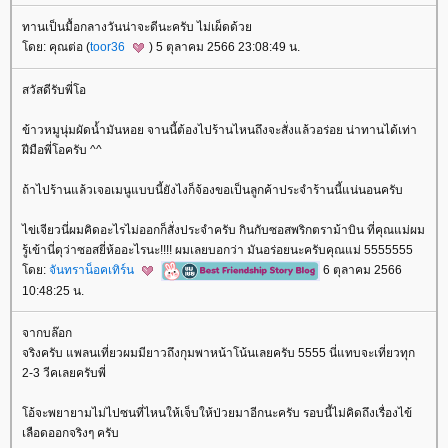
ทานเป็นมื้อกลางวันน่าจะดีนะครับ ไม่เผ็ดด้ว
ดย: คุณต่อ (
toor36
) 5 ตุลาคม 2566 23:08:49 น.
สวัสดีรับพี่โอ
ข้าวหมูนุ่มผัดน้ำมันหอย จานนี้ต้องไปร้านไหนถึงจะสั่งแล้วอร่อย น่าทานได้เท่า
ฝีมือพี่โอครับ ^^
ถ้าไปร้านแล้วเจอเมนูแบบนี้ยังไงก็จ้องขอเป็นลูกค้าประจำร้านนี้แน่นอนครับ
ไข่เจียวนี่ผมคิดอะไรไม่ออกก็สั่งประจำครับ กินกับซอสพริกตราม้าบิน ที่คุณแม่ผม
รู้เข้านี่ดุว่าซอสยี่ห้ออะไรนะ!!!! ผมเลยบอกว่า มันอร่อยนะครับคุณแม่ 5555555
ดย:
จันทราน็อคเทิร์น
6 ตุลาคม 2566
10:48:25 น.
จากบล๊อก
จริงครับ แพลนเที่ยวผมมียาวถึงกุมพาหน้าโน้นเลยครับ 5555 นี่แทบจะเที่ยวทุก
2-3 วีคเลยครับพี่
อ้จะพยายามไม่ไปซนที่ไหนให้เจ็บให้ป่วยมาอีกนะครับ รอบนี้ไม่คิดถึงเรื่องไข้
เลือดออกจริงๆ ครับ