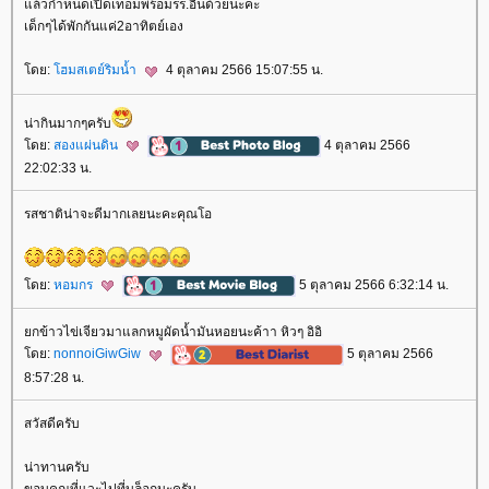
ล้วกำหนดเปิดเทอมพร้อมรร.อื่นด้วยนะคะ
เด็กๆได้พักกันแค่2อาทิตย์เอง
ดย:
ฮมสเตย์ริมน้ำ
4 ตุลาคม 2566 15:07:55 น.
น่ากินมากๆครับ
ดย:
สองแผ่นดิน
4 ตุลาคม 2566
22:02:33 น.
รสชาติน่าจะดีมากเลยนะคะคุณโอ
ดย:
หอมกร
5 ตุลาคม 2566 6:32:14 น.
กข้าวไข่เจียวมาแลกหมูผัดน้ำมันหอยนะค้าา หิวๆ อิอิ
ดย:
nonnoiGiwGiw
5 ตุลาคม 2566
8:57:28 น.
สวัสดีครับ
น่าทานครับ
ขอบคุณที่แวะไปที่บล็อกนะครับ