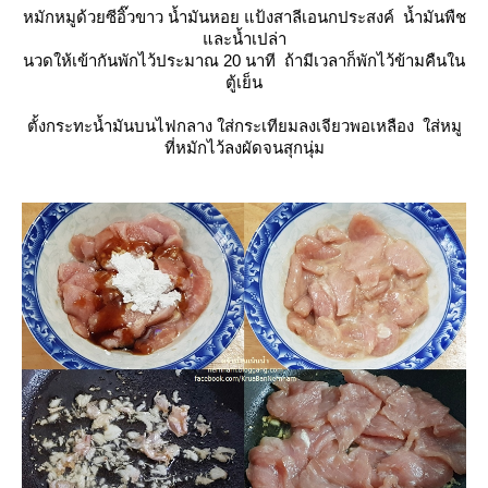
หมักหมูด้วยซีอิ๊วขาว น้ำมันหอย แป้งสาลีเอนกประสงค์ น้ำมันพืช
ละน้ำเปล่า
นวดให้เข้ากันพักไว้ประมาณ 20 นาที ถ้ามีเวลาก็พักไว้ข้ามคืนใน
ตู้เย็น
ตั้งกระทะน้ำมันบนไฟกลาง ใส่กระเทียมลงเจียวพอเหลือง ใส่หมู
ที่หมักไว้ลงผัดจนสุกนุ่ม