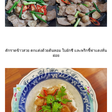
ตักราดข้าวสวย ตกแต่งด้วยต้นหอม ใบผักชี และพริกชี้ฟาแดงหั่น
ฝอ