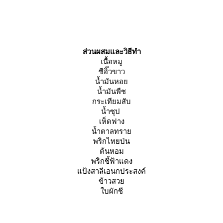
ส่วนผสมและวิธีทำ
เนื้อหมู
ซีอิ๊วขาว
น้ำมันหอ
น้ำมันพืช
กระเทียมสับ
น้ำซุป
เห็ดฟาง
น้ำตาลทรา
พริกไทยป่น
ต้นหอม
พริกชี้ฟ้าแดง
ป้งสาลีเอนกประสงค์
ข้าวสว
บผักชี