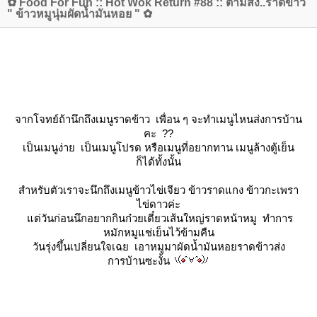
✿ Food For Fun :: Hot Wok Return #88 :: ตามสั่ง..ราดข้าว
" ข้าวหมูนุ่มผัดน้ำมันหอย " ✿
จากโจทย์ถ้านึกถึงเมนูราดข้าว เพื่อน ๆ จะทำเมนูไหนส่งการบ้าน
คะ ??
เป็นเมนูง่าย เป็นเมนูโปรด หรือเมนูที่อยากทาน เมนูล้างตู้เย็น
ก็ได้ทั้งนั้น
สำหรับตัวเราจะนึกถึงเมนูข้าวไข่เจียว ข้าวราดแกง ข้าวกะเพรา
ไข่ดาวค่ะ
ต่วันก่อนนึกอยากกินก๋วยเตี๋ยวเส้นใหญ่ราดหน้าหมู ทำการ
หมักหมูแช่เย็นไว้ข้ามคืน
วันรุ่งขึ้นเปลี่ยนใจเฉย เอาหมูมาผัดน้ำมันหอยราดข้าวส่ง
การบ้านซะงั้น