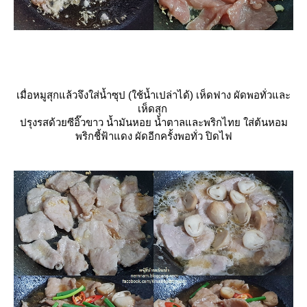
เมื่อหมูสุกแล้วจึงใส่น้ำซุป (ใช้น้ำเปล่าได้) เห็ดฟาง ผัดพอทั่วและ
เห็ดสุก
ปรุงรสด้วยซีอิ๊วขาว น้ำมันหอย น้ำตาลและพริกไทย ใส่ต้นหอม
พริกชี้ฟ้าแดง ผัดอีกครั้งพอทั่ว ปิดไฟ