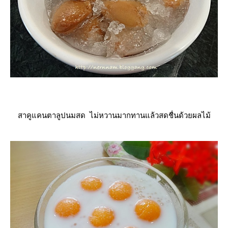
สาคูแคนตาลูปนมสด ไม่หวานมากทานแล้วสดชื่นด้วยผลไม้