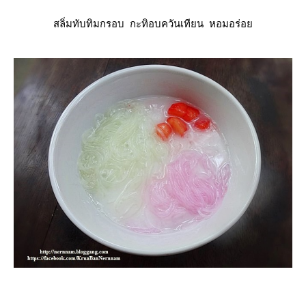
สลิ่มทับทิมกรอบ กะทิอบควันเทียน หอมอร่อ