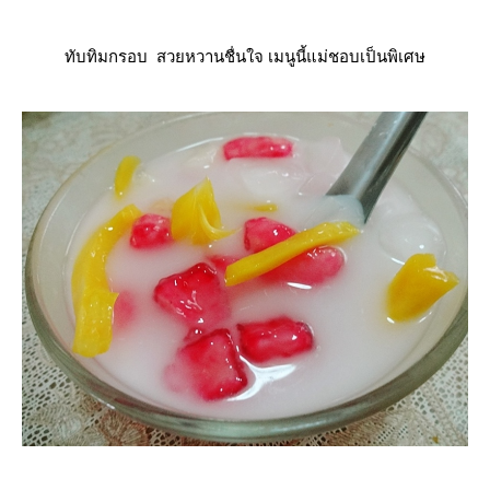
ทับทิมกรอบ สวยหวานชื่นใจ เมนูนี้แม่ชอบเป็นพิเศษ