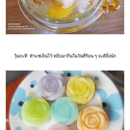
วุ้นกะทิ ทำแช่เย็นไว้ หยิบมากินในวันที่ร้อน ๆ จะดียิ่งนัก