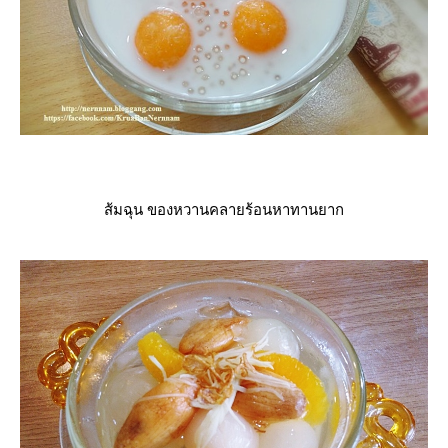
ส้มฉุน ของหวานคลายร้อนหาทานยาก