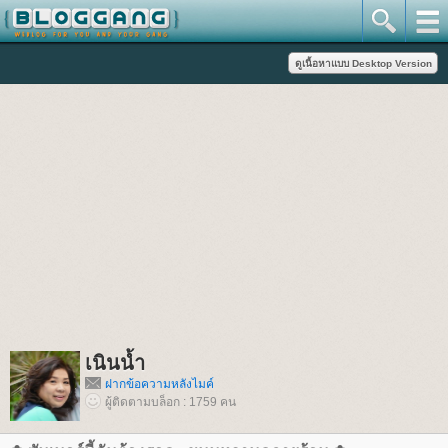
เนินน้ำ
ฝากข้อความหลังไมค์
ผู้ติดตามบล็อก : 1759 คน