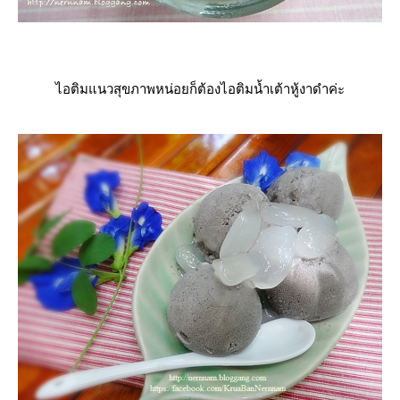
ไอติมแนวสุขภาพหน่อยก็ต้องไอติมน้ำเต้าหู้งาดำค่ะ