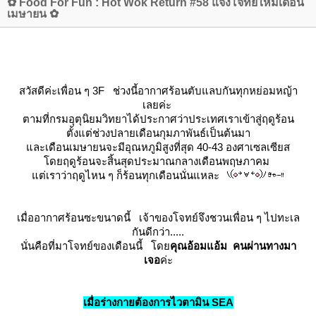
✿ Food For Fun : Hot Wok Return #58 แจ้งโจทย์ใหม่เดือน
เมษายน ✿
สวัสดีค่ะเพื่อน ๆ 3F ช่วงนี้อากาศร้อนตับแลบกันทุกหย่อมหญ้า
เลยค่ะ
ตามที่กรมอุตุนิยมวิทยาได้ประกาศว่าประเทศเราเข้าสู่ฤดูร้อน
ตั้งแต่ช่วงปลายเดือนกุมภาพันธ์เป็นต้นมา
ละเดือนเมษายนจะมีอุณหภูมิสูงที่สุด 40-43 องศาเซลเซียส
ดยฤดูร้อนจะสิ้นสุดประมาณกลางเดือนพฤษภาคม
ต่เราว่าฤดูไหน ๆ ก็ร้อนทุกเดือนนั่นแหละ
เมื่ออากาศร้อนซะขนาดนี้ เจ้าของโจทย์จึงชวนเพื่อน ๆ ไปทะเล
กันดีกว่า.....
นั่นคือที่มาโจทย์ของเดือนนี้ โด
คุณอ้อมแอ้ม คนผ่านทางมา
เจอ
ค่ะ
เมื่อร่างกายต้องการไวตามิน SEA