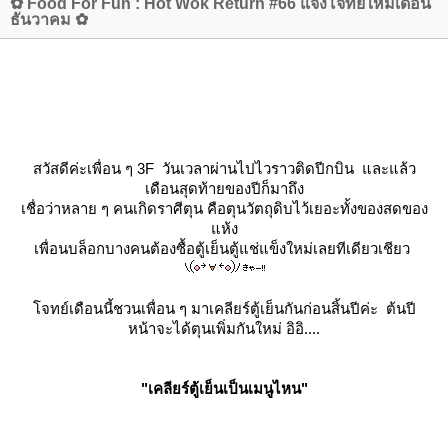
✿ Food For Fun : Hot Wok Return #66 แจ้งโจทย์ใหม่เดือน
ธันวาคม ✿
สวัสดีค่ะเพื่อน ๆ 3F วันเวลาผ่านไปไวราวติดปีกบิน และแล้ว
เดือนสุดท้ายของปีก็มาถึง
เชื่อว่าหลาย ๆ คนเกิดราศีตุน คือตุนวัตถุดิบไว้เยอะทั้งของสดของ
ห้ง
เพื่อนบล็อกบางคนต้องซื้อตู้เย็นตู้แช่แข็งใหม่เลยทีเดียวเชียว
จทย์เดือนนี้ชวนเพื่อน ๆ มาเคลียร์ตู้เย็นกันก่อนสิ้นปีค่ะ ต้นปี
หน้าจะได้ตุนเพิ่มกันใหม่ อิอิ....
"เคลียร์ตู้เย็นเป็นเมนูไหน"