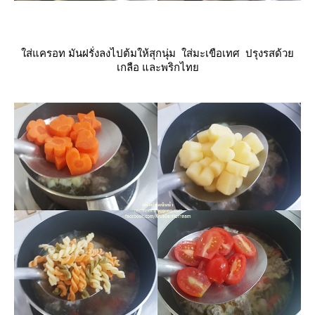
ส่แครอท มันฝรั่งลงไปต้มให้สุกนุ่ม ใส่มะเขือเทศ ปรุงรสด้ว
เกลือ และพริกไท