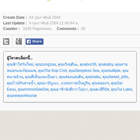
Create Date :
04 กุมภาพันธ์ 2564
Last Update :
4 กุมภาพันธ์ 2564 11:40:44 น.
Counter :
3345 Pageviews.
Comments :
30
ผู้โหวตบล็อกนี้...
คุณฟ้าใสวันใหม่
,
คุณzungzaa
,
คุณเริงฤดีนะ
,
คุณtoor36
,
คุณkatoy
,
คุณสา
หมอกและก้อนเมฆ
,
คุณThe Kop Civil
,
คุณSleepless Sea
,
คุณmultiple
,
คุณ
ทนายอ้วน
,
คุณที่เห็นและเป็นมา
,
คุณสองแผ่นดิน
,
คุณhaiku
,
คุณSweet_pills
,
คุณไวน์กับสายน้ำ
,
คุณบาบิบูเบะ...แปลงกายเป็นบูริน
,
คุณหอมกร
,
คุณSai
Eeuu
,
คุณnonnoiGiwGiw
,
คุณมาช้ายังดีกว่าไม่มา
,
คุณตะลีกีปัส
,
คุณTui Laksi
,
คุณnewyorknurse