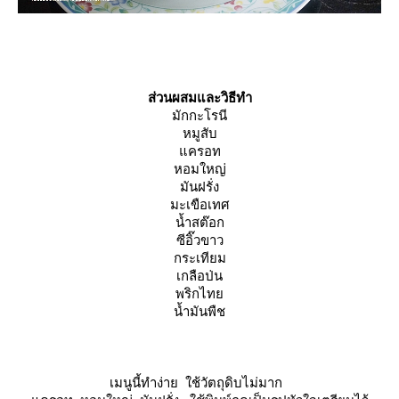
ส่วนผสมและวิธีทำ
มักกะโรนี
หมูสับ
ครอท
หอมใหญ่
มันฝรั่ง
มะเขือเทศ
น้ำสต๊อก
ซีอิ๊วขาว
กระเทียม
เกลือป่น
พริกไท
น้ำมันพืช
เมนูนี้ทำง่าย ใช้วัตถุดิบไม่มาก