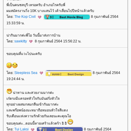
พี่เป็นคนชลบุรี เหรอครับ อำเภอไรครับพี่
ผมสมัครงานวิ่ง 10K บางแสนไว้ เค้าเลื่อนไปปีหน้าแล้วครับ
ดย:
The Kop Civil
8 กุมภาพันธ์ 2564
15:33:59 น.
น่ากินมากค่ะพี่โอ วันนี้มาส่งการบ้าน
ดย:
sawkitty
8 กุมภาพันธ์ 2564 15:56:22 น.
ขอบคุณที่แวะไปนะครับ
ดย:
Sleepless Sea
8 กุมภาพันธ์ 2564
19:24:44 น.
น่าทาน และสวยงามมากค่ะ
เก๋ตรงมีแครอทหัวใจกับมันฝรั่งหัวใจ
ทุกอย่างผสมกลมกลืนเข้ากันมากค่ะ
ละพร๊อพน้องมะหมาถือหมอนหัวใจสีแดง
รับเดือนแห่งความรักด้วยกันเลยนะคะคุณโอ
ขอบคุณค่ะ...ตอนนี้หายเศร้าแล้วคร้า อิ อิ
ดย:
Tui Laksi
8 กุมภาพันธ์ 2564