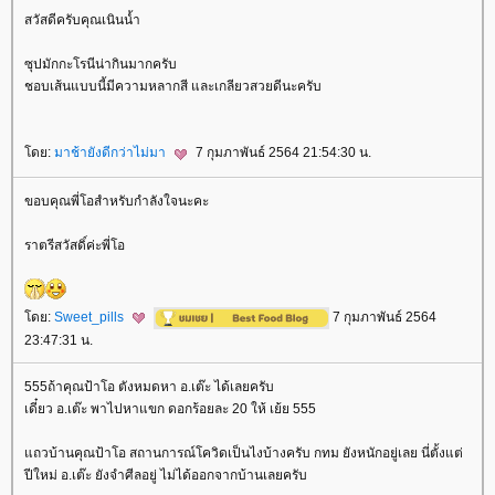
สวัสดีครับคุณเนินน้ำ
ซุปมักกะโรนีน่ากินมากครับ
ชอบเส้นแบบนี้มีความหลากสี และเกลียวสวยดีนะครับ
ดย:
มาช้ายังดีกว่าไม่มา
7 กุมภาพันธ์ 2564 21:54:30 น.
ขอบคุณพี่โอสำหรับกำลังใจนะคะ
ราตรีสวัสดิ์ค่ะพี่โอ
ดย:
Sweet_pills
7 กุมภาพันธ์ 2564
23:47:31 น.
555ถ้าคุณป้าโอ ตังหมดหา อ.เต๊ะ ได้เลยครับ
เดี๋ยว อ.เต๊ะ พาไปหาแขก ดอกร้อยละ 20 ให้ เย้ย 555
ถวบ้านคุณป้าโอ สถานการณ์โควิดเป็นไงบ้างครับ กทม ยังหนักอยู่เลย นี่ตั้งแต่
ปีใหม่ อ.เต๊ะ ยังจำศีลอยู่ ไม่ได้ออกจากบ้านเลยครับ