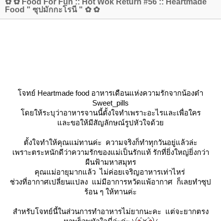
✿ ✿ Food For Fun :: Hot Wok Return #56 :: Heartmade
Food " ซุปมักกะโรนี " ✿ ✿
จทย์ Heartmade food อาหารเดือนแห่งความรักจากน้องต๋า
Sweet_pills
ดยให้ระบุว่าอาหารจานนี้ตั้งใจทำเพราะอะไรและเพื่อใคร
ละขอให้มีสัญลักษณ์รูปหัวใจด้ว
ตั้งใจทำให้คุณแม่ทานค่ะ ความจริงก็ทำทุกวันอยู่แล้วล่ะ
เพราะตระหนักดีว่าความรักของแม่เป็นรักแท้ รักที่ยิ่งใหญ่ยิ่งกว่า
ผืนฟ้ามหาสมุทร
คุณแม่อายุมากแล้ว ไม่ค่อยเจริญอาหารเท่าไหร่
ช่วงที่อากาศเปลี่ยนแปลง แม่มีอาการหวัดแพ้อากาศ ก็เลยทำซุป
ร้อน ๆ ให้ทานค่ะ
สำหรับโจทย์นี้ในส่วนการทำอาหารไม่ยากนะคะ แต่จะยากตรง