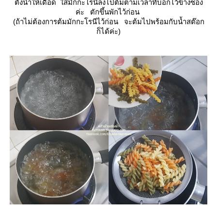
ตั้งน้ำให้เดือด ใส่มักกะโรนีลงไปต้มตามเวลาที่บอกไว้ข้างซอง
ค่ะ ตักขึ้นพักไว้ก่อน
(ถ้าไม่ต้องการต้มมักกะโรนีไว้ก่อน จะต้มไปพร้อมกับน้ำสต๊อก
ก็ได้ค่ะ)