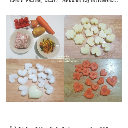
ครอท หอมใหญ่ มันฝรั่ง ใช้พิมพ์กดเป็นรูปหัวใจเตรียมไว้