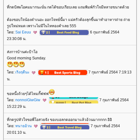
ที่กดป้สผโอคมมากนะนั่น กดได้ขอบเรียบเลย แถมพิมพ์กัวใจมีหลายขนาดด้ว
ต้องขอบใจน้องต๋าเนอะ ออกโจทย์นี้มา แม่ครัวต้องลุกขึ้นมาทำอาหารถ่าย ถ่า
รูปใหม่หมด เพราะไม่มีในไหทองคำเลย 555
ดย:
Sai Eeuu
6 กุมภาพันธ์ 2564
23:30:08 น.
ส่งการบ้านค่ะป้าโอ
Good morning Sunday.
ดย:
เริงฤดีนะ
7 กุมภาพันธ์ 2564 7:19:13
น.
ขอหนึ้งถ้วยๆได้ไหมกั๊ฟฟฟ
ดย:
nonnoiGiwGiw
7 กุมภาพันธ์ 2564
15:22:29 น.
ที่กดรูปหัวใจขอพี่โอสวยจัง ของบอลกดออกมาแล้วอ้วนมากกกก อิอิ
ดย:
ทนายอ้วน
7 กุมภาพันธ์ 2564
20:01:10 น.