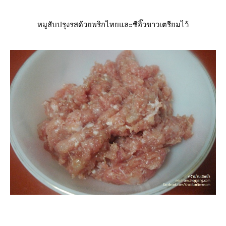
หมูสับปรุงรสด้วยพริกไทยและซีอิ๊วขาวเตรียมไว้