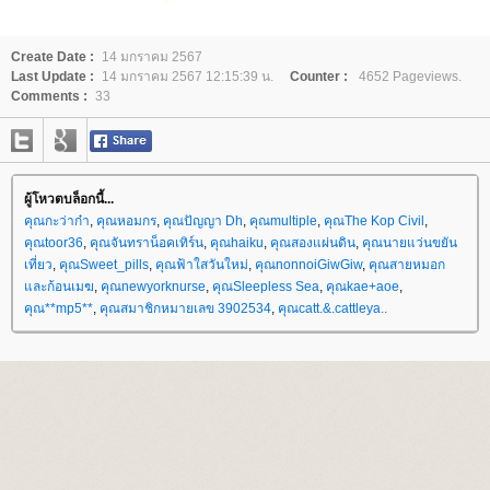
Create Date :
14 มกราคม 2567
Last Update :
14 มกราคม 2567 12:15:39 น.
Counter :
4652 Pageviews.
Comments :
33
ผู้โหวตบล็อกนี้...
คุณกะว่าก๋า
,
คุณหอมกร
,
คุณปัญญา Dh
,
คุณmultiple
,
คุณThe Kop Civil
,
คุณtoor36
,
คุณจันทราน็อคเทิร์น
,
คุณhaiku
,
คุณสองแผ่นดิน
,
คุณนายแว่นขยัน
เที่ยว
,
คุณSweet_pills
,
คุณฟ้าใสวันใหม่
,
คุณnonnoiGiwGiw
,
คุณสายหมอก
ละก้อนเมฆ
,
คุณnewyorknurse
,
คุณSleepless Sea
,
คุณkae+aoe
,
คุณ**mp5**
,
คุณสมาชิกหมายเลข 3902534
,
คุณcatt.&.cattleya..