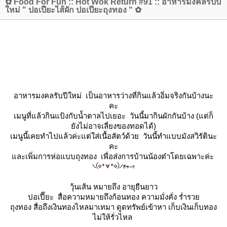
✿ Food For Fun :: Hot Wok Return #91 :: อาหารมงคลรับปี
หม่ " ปอเปียะไส้ผัก ปอเปียะถุงทอง " ✿
อาหารมงคลรับปีใหม่ เป็นอาหารว่างที่กินแล้วอิ่มจริงกันบ้างนะ
คะ
เมนูที่แล้วกินแป้งกับน้ำตาลไปเยอะ วันนี้มากินผักกันบ้าง (แต่ก็
ังไม่อาจเลี่ยงของทอดได้)
เมนูนี้เคยทำไปแล้วค่ะแต่ใส่เนื้อสัตว์ด้วย วันนี้ทำแบบมังสวิรัตินะ
คะ
ละเพิ่มการห่อแบบถุงทอง เพื่อส่งการบ้านน้องต๋าโดยเฉพาะค่ะ
วุ้นเส้น หมายถึง อายุยืนยาว
ปอเปี๊ยะ สื่อความหมายถึงก้อนทอง ความมั่งคั่ง ร่ำรว
ถุงทอง สื่อถึงเงินทองไหลมาเทมา ดูดทรัพย์เข้าหา เก็บเงินเก็บทอง
ไม่ให้รั่วไหล