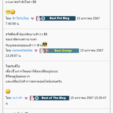
วะมาส่งกำลังใจค่า อิอิ
ดย:
ฟ้าใสวันใหม่
15 มกราคม 2567
7:40:56 น.
สวัสดีค่ะพี่ น้องกลับมาแล้ววว อิอิ
ขอเอาผัดกะเพรามาแลก
กับถุงทองหน่อยนะค้าาา หิวๆ
ดย:
nonnoiGiwGiw
15 มกราคม 2567
13:28:07 น.
ช่ครับพี่โอ
เดี๋ยวนี้วงการโฆษณาก็ต้องเปลี่ยนรูปแบบ
ทีวีคนดูน้อยลงมาก
ละเปลี่ยนไปทำการตลาดออนไลน์แทนครับ
ดย:
กะว่าก๋า
15 มกราคม 2567 15:26:47
น.