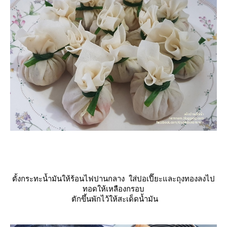
ตั้งกระทะน้ำมันให้ร้อนไฟปานกลาง ใส่ปอเปี๊ยะและถุงทองลงไป
ทอดให้เหลืองกรอบ
ตักขึ้นพักไว้ให้สะเด็ดน้ำมัน