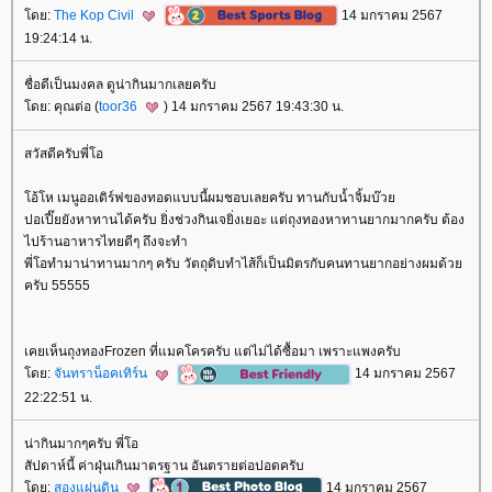
ดย:
The Kop Civil
14 มกราคม 2567
19:24:14 น.
ชื่อดีเป็นมงคล ดูน่ากินมากเลยครับ
ดย: คุณต่อ (
toor36
) 14 มกราคม 2567 19:43:30 น.
สวัสดีครับพี่โอ
อ้โห เมนูออเดิร์ฟของทอดแบบนี้ผมชอบเลยครับ ทานกับน้ำจิ้มบ๊ว
ปอเปี๊ยยังหาทานได้ครับ ยิ่งช่วงกินเจยิ่งเยอะ แต่ถุงทองหาทานยากมากครับ ต้อง
ไปร้านอาหารไทยดีๆ ถึงจะทำ
พี่โอทำมาน่าทานมากๆ ครับ วัตถุดิบทำไส้ก็เป็นมิตรกับคนทานยากอย่างผมด้ว
ครับ 55555
เคยเห็นถุงทองFrozen ที่แมคโครครับ แต่ไม่ได้ซื้อมา เพราะแพงครับ
ดย:
จันทราน็อคเทิร์น
14 มกราคม 2567
22:22:51 น.
น่ากินมากๆครับ พี่โอ
สัปดาห์นี้ ค่าฝุ่นเกินมาตรฐาน อันตรายต่อปอดครับ
ดย:
สองแผ่นดิน
14 มกราคม 2567