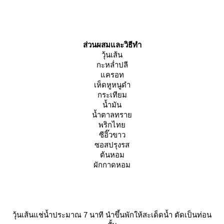
ส่วนผสมและวิธีทำ
วุ้นเส้น
กะหล่ำปลี
ครอท
เห็ดหูหนูดำ
กระเทียม
น้ำมัน
น้ำตาลทรา
พริกไท
ซีอิ๊วขาว
ซอสปรุงรส
ต้นหอม
ผักกาดหอม
วุ้นเส้นแช่น้ำประมาณ 7 นาที นำขึ้นพักให้สะเด็ดน้ำ ตัดเป็นท่อน