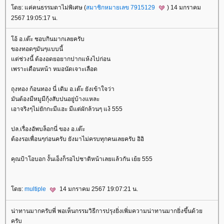
ดย: แค่คนธรรมดาไม่พิเศษ (
สมาชิกหมายเลข 7915129
) 14 มกราคม
2567 19:05:17 น.
อ้ อ.เต๊ะ ชอบกินมากเลยครับ
ของทอดๆมันๆแบบนี้
ต่ช่วงนี้ ต้องอดยอยากปากแห้งไปก่อน
เพราะเดือนหน้า หมอนัดเจาะเลือด
ถุงทอง ก้อนทอง นี่ เดิม อ.เต๊ะ ยังเข้าใจว่า
มันต้องมีหมูมีกุ้งสับปนอยู่บ้างแหละ
เอาจริงๆไม่ยักกะมีแฮะ มีแต่ผักล้วนๆ แง้ 555
ปล.เรื่องอัพบล็อกนี่ ของ อ.เต๊ะ
ต้องรอเพื่อนๆก่อนครับ ยังมาไม่ครบทุกคนเลยครับ อิอิ
คุณป้าโอบอก งั้นเอ็งก็รอไปชาติหน้าเลยแล้วกัน เย้ย 555
ดย:
multiple
14 มกราคม 2567 19:07:21 น.
น่าทานมากครับพี่ พอเห็นกรรมวิธีการปรุงยิ่งเพิ่มความน่าทานมากยิ่งขึ้นด้ว
ครับ