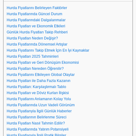
Hurda Fiyatlarını Belirleyen Faktörler
Hurda Fiyatlarında Güncel Durum
Hurda Fiyatlarındaki Dalgalanmalar
Hurda Fiyatları ve Ekonomik Etkileri
Günlük Hurda Fiyatları Takip Rehberi
Hurda Fiyatları Neden Değişir?
Hurda Fiyatlarında Dönemsel Artışlar
Hurda Fiyatlarını Takip Etmek İçin En İyi Kaynaklar
Hurda Fiyatları 2025 Tahminleri
Hurda Fiyatları ve Geri Dönüşüm Ekonomisi
Hurda Fiyatları Nereden Öğrenilir?
Hurda Fiyatlarını Etkileyen Global Olaylar
Hurda Fiyatları ile Daha Fazla Kazanın
Hurda Fiyatları: Karşılaştırmalı Tablo
Hurda Fiyatları ve Döviz Kurları İlişkisi
Hurda Fiyatlarını Anlamanın Kolay Yolu
Hurda Fiyatlarında Uzun Vadeli Görünüm
Hurda Fiyatlarıyla İlgili Günlük Haberler
Hurda Fiyatlarının Belirlenme Süreci
Hurda Fiyatları Nasıl Tahmin Edilir?
Hurda Fiyatlarında Yatırım Potansiyeli
Hurda Fiyatlarıyla İlgili Pratik Bilgiler