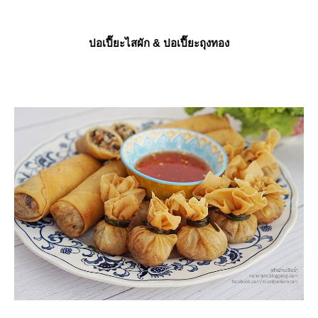
ปอเปี๊ยะไสผัก & ปอเปี๊ยะถุงทอง