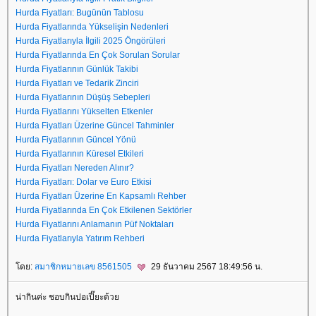
Hurda Fiyatları: Bugünün Tablosu
Hurda Fiyatlarında Yükselişin Nedenleri
Hurda Fiyatlarıyla İlgili 2025 Öngörüleri
Hurda Fiyatlarında En Çok Sorulan Sorular
Hurda Fiyatlarının Günlük Takibi
Hurda Fiyatları ve Tedarik Zinciri
Hurda Fiyatlarının Düşüş Sebepleri
Hurda Fiyatlarını Yükselten Etkenler
Hurda Fiyatları Üzerine Güncel Tahminler
Hurda Fiyatlarının Güncel Yönü
Hurda Fiyatlarının Küresel Etkileri
Hurda Fiyatları Nereden Alınır?
Hurda Fiyatları: Dolar ve Euro Etkisi
Hurda Fiyatları Üzerine En Kapsamlı Rehber
Hurda Fiyatlarında En Çok Etkilenen Sektörler
Hurda Fiyatlarını Anlamanın Püf Noktaları
Hurda Fiyatlarıyla Yatırım Rehberi
ดย:
สมาชิกหมายเลข 8561505
29 ธันวาคม 2567 18:49:56 น.
น่ากินค่ะ ชอบกินปอเปี๊ยะด้ว