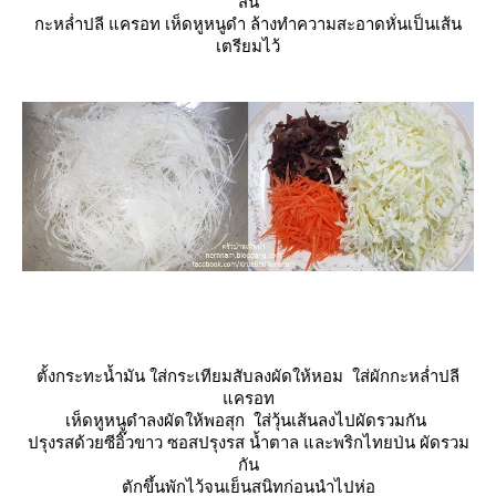
สั้น
กะหล่ำปลี แครอท เห็ดหูหนูดำ ล้างทำความสะอาดหั่นเป็นเส้น
เตรียมไว้
ตั้งกระทะน้ำมัน ใส่กระเทียมสับลงผัดให้หอม ใส่ผักกะหล่ำปลี
ครอท
เห็ดหูหนูดำลงผัดให้พอสุก ใส่วุ้นเส้นลงไปผัดรวมกัน
ปรุงรสด้วยซีอิ๊วขาว ซอสปรุงรส น้ำตาล และพริกไทยป่น ผัดรวม
กัน
ตักขึ้นพักไว้จนเย็นสนิทก่อนนำไปห่อ