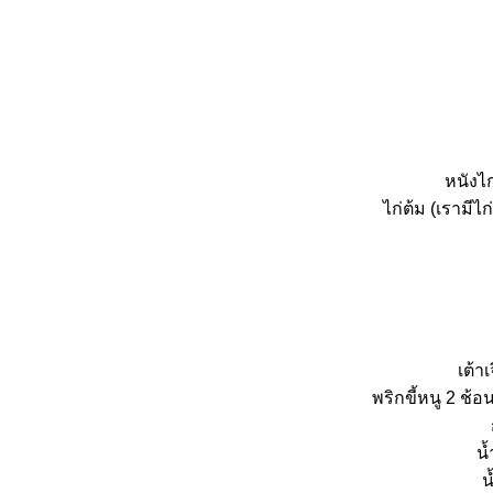
หนังไก
ไก่ต้ม (เรามีไ
เต้าเ
พริกขี้หนู 2 ช้อ
น้
น