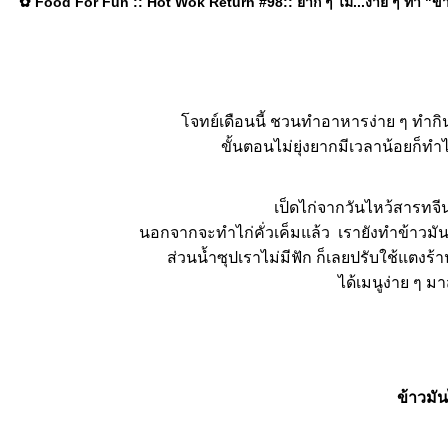
✿ Food For Fun :: Hot Wok Return #98:: ยาก ๆ ไม่...ง่าย ๆ ทำ "ข้าวม
จทย์เดือนนี้ ชวนทำอาหารง่าย ๆ ทำกิน
ขั้นตอนไม่ยุ่งยากมีเวลาน้อยก็ทำ
เป็ดไก่จากวันไหว้สารทจีน
นอกจากจะทำไก่คั่วเค็มแล้ว เรายังทำข้าวมันไก
ส่วนน้ำซุปเราไม่มีฟัก ก็เลยปรับใช้แตงร้
ได้เมนูง่าย ๆ ม
ข้าวมัน