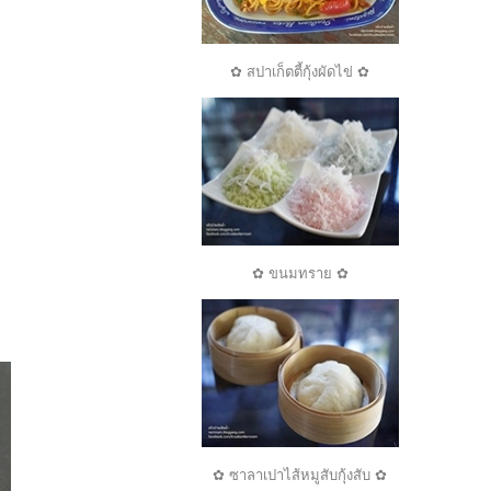
✿ สปาเก็ตตี้กุ้งผัดไข่ ✿
✿ ขนมทราย ✿
✿ ซาลาเปาไส้หมูสับกุ้งสับ ✿