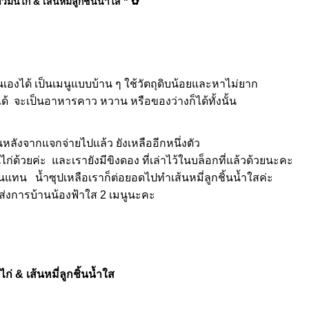
ันไก่ & เส้นหมี่ลูกชิ้นน้ำใส " ✿
เองได้ เป็นเมนูแบบบ้าน ๆ ใช้วัตถุดิบน้อยและหาไม่ยาก
ได้ จะเป็นอาหารคาว หวาน หรือของว่างก็ได้ทั้งนั้น
หลังจากแจกจ่ายไปแล้ว ยังเหลืออีกหนึ่งตัว
่ด้วยค่ะ และเรายังมีขิงดอง ที่เล่าไว้ในบล็อกที่แล้วด้วยนะคะ
านแทน น้ำซุปเหลือเราก็ต่อยอดไปทำเส้นหมี่ลูกชิ้นน้ำใสค่ะ
าส่งการบ้านน้องฟ้าใส 2 เมนูนะคะ
ไก่ & เส้นหมี่ลูกชิ้นน้ำใส