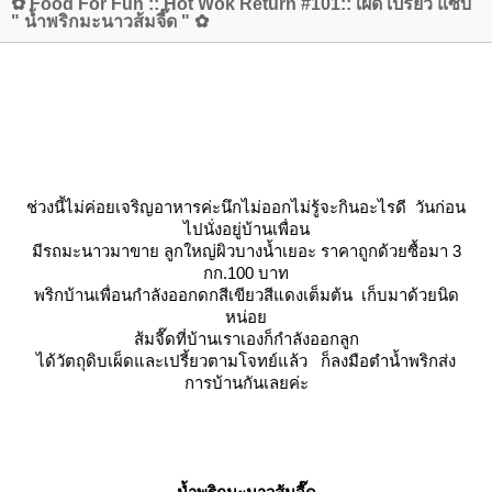
✿ Food For Fun :: Hot Wok Return #101:: เผ็ด เปรี้ยว แซ่บ
" น้ำพริกมะนาวส้มจี๊ด " ✿
ช่วงนี้ไม่ค่อยเจริญอาหารค่ะนึกไม่ออกไม่รู้จะกินอะไรดี วันก่อน
ไปนั่งอยู่บ้านเพื่อน
มีรถมะนาวมาขาย ลูกใหญ่ผิวบางน้ำเยอะ ราคาถูกด้วยซื้อมา 3
กก.100 บาท
พริกบ้านเพื่อนกำลังออกดกสีเขียวสีแดงเต็มต้น เก็บมาด้วยนิด
หน่อ
ส้มจี๊ดที่บ้านเราเองก็กำลังออกลูก
ได้วัตถุดิบเผ็ดและเปรี้ยวตามโจทย์แล้ว ก็ลงมือตำน้ำพริกส่ง
การบ้านกันเลยค่ะ