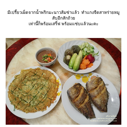
มีเปรี้ยวเผ็ดจากน้ำพริกมะนาวส้มซ่าแล้ว ทำแกงจืดสาหร่ายหมู
สับอีกสักถ้ว
เท่านี้ก็พร้อมเสริ์ฟ พร้อมแซ่บแล้วนะคะ