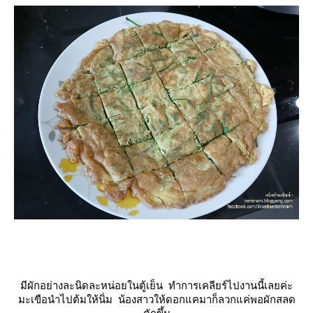
มีผักอย่างละนิดละหน่อยในตู้เย็น ทำการเคลียร์ไปงานนี้เลยค่ะ
มะเขือนำไปต้มให้นิ่ม น้องสาวให้ดอกแคมาก็ลวกแค่พอผักสลด