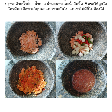
ปรุงรสด้วยน้ำปลา น้ำตาล น้ำมะนาวและน้ำส้มจี๊ด ชิมรสให้ถูกใจ
ครมีมะเขือพวงก็บุบพอแตกรวมกันไป แต่เราไม่มีก็ไม่ต้องใส่