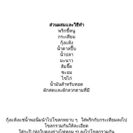
ส่วนผสมและวิธีทำ
พริกขี้หนู
กระเทียม
กุ้งแห้ง
น้ำตาลปี๊บ
น้ำปลา
มะนาว
ส้มจี๊ด
ชะอม
ไข่ไก่
น้ำมันสำหรับทอด
ผักสดและผักลวกตามที่มี
กุ้งแห้งแช่น้ำพอนิ่มนำไปโขลกหยาบ ๆ ใส่พริกกับกระเทียมลงไป
ขลกรวมกันให้ละเอียด
ส่กะปิ (ห่อใบตองย่างไฟหอม ๆ) ลงไปโขลกรวมกัน