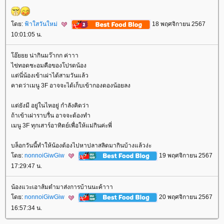
ดย:
ฟ้าใสวันใหม่
18 พฤศจิกายน 2567
10:01:05 น.
อ๊ยยย น่ากินมว๊ากก ค่าาา
ไข่ทอดชะอมคือของโปรดน้อง
ต่นี่น้องเข้าเผ่าได้สามวันแล้ว
คาดว่าเมนู 3F อาจจะได้เก็บเข้ากองดองน้อยลง
ต่ยังมี อยู่ในไหอยู่ กำลังคิดว่า
ถ้าเข้าเผ่าราบรื่น อาจจะต้องทำ
เมนู 3F ทุกเสาร์อาทิตย์เพื่อให้แม่กินค่ะพี่
บล็อกวันนี้ทำให้น้องต้องไปหาปลาสลิดมากินบ้างแล้วง่ะ
ดย:
nonnoiGiwGiw
19 พฤศจิกายน 2567
17:29:47 น.
น้องแวะเอาส้มตำมาส่งการบ้านนะค้าาา
ดย:
nonnoiGiwGiw
20 พฤศจิกายน 2567
16:57:34 น.