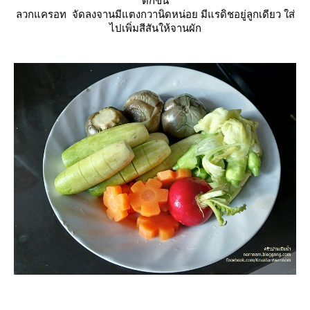
ตักขึ้น
ลวกแครอท จัดลงจานมีแตงกวานิดหน่อย มีแรดิชอยู่ลูกเดียว ใส่
ไปเพิ่มสีสันให้จานผัก