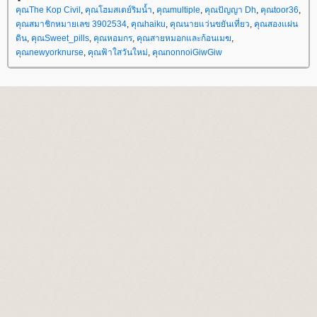
คุณThe Kop Civil
,
คุณโฮมสเตย์ริมน้ำ
,
คุณmultiple
,
คุณปัญญา Dh
,
คุณtoor36
,
คุณสมาชิกหมายเลข 3902534
,
คุณhaiku
,
คุณนายแว่นขยันเที่ยว
,
คุณสองแผ่น
ดิน
,
คุณSweet_pills
,
คุณหอมกร
,
คุณสายหมอกและก้อนเมฆ
,
คุณnewyorknurse
,
คุณฟ้าใสวันใหม่
,
คุณnonnoiGiwGiw