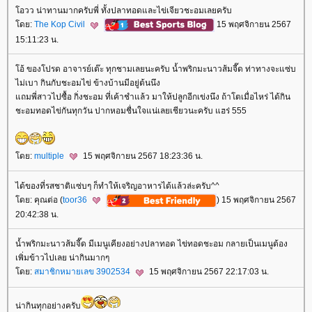
อวว น่าทานมากครับพี่ ทั้งปลาทอดและไข่เจียวชะอมเลยครับ
ดย:
The Kop Civil
15 พฤศจิกายน 2567
15:11:23 น.
อ้ ของโปรด อาจารย์เต๊ะ ทุกชามเลยนะครับ น้ำพริกมะนาวส้มจี๊ด ท่าทางจะแซ่บ
ไม่เบา กินกับชะอมไข่ ข้างบ้านมีอยู่ต้นนึง
ถมพี่สาวไปซื้อ กิ่งชะอม ที่เค้าชำแล้ว มาให้ปลูกอีกเข่งนึง ถ้าโตเมื่อไหร่ ได้กิน
ชะอมทอดไข่กันทุกวัน ปากหอมชื่นใจแน่เลยเชียวนะครับ แฮร่ 555
ดย:
multiple
15 พฤศจิกายน 2567 18:23:36 น.
ได้ของที่รสชาติแซ่บๆ ก็ทำให้เจริญอาหารได้แล้วล่ะครับ^^
ดย: คุณต่อ (
toor36
) 15 พฤศจิกายน 2567
20:42:38 น.
น้ำพริกมะนาวส้มจี๊ด มีเมนูเคียงอย่างปลาทอด ไข่ทอดชะอม กลายเป็นเมนูต้อง
เพิ่มข้าวไปเลย น่ากินมากๆ
ดย:
สมาชิกหมายเลข 3902534
15 พฤศจิกายน 2567 22:17:03 น.
น่ากินทุกอย่างครับ