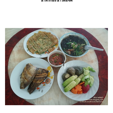
น้ำพริกมะนาวส้มจี๊ด