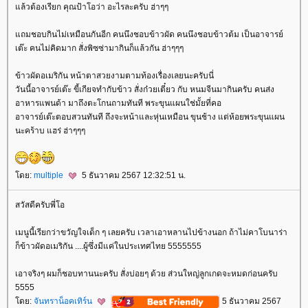
ล้วต้องเรียก คุณป้าโอว่า อะไรละครับ ฮ่าๆๆ
ถมชอบกินไม่เหมือนกันอีก คนนึงชอบข้าวผัด คนนึงชอบข้าวต้ม เป็นอาจารย์
เต๊ะ คนไม่คิดมาก สั่งพิซซ่ามากินก็แล้วกัน ฮ่าๆๆๆ
ข้าวผัดอเมริกัน หน้าตาสวยงามตามท้องเรื่องเลยนะครับนี่
วันนี้อาจารย์เต๊ะ ขี้เกียจทำกับข้าว สั่งก๋วยเตี๋ยว กับ หนมจีนมากินครับ คนส่ง
อาหารแพนด้า มาถึงตะโกนถามทันที พระขุนแผนใช่มั้ยที่คอ
อาจารย์เต๊ะตอบสวนทันที ถึงจะหน้าและหุ่นเหมือน ขุนช้าง แต่ห้อยพระขุนแผน
นะคร้าบ แฮร่ ฮ่าๆๆๆ
ดย:
multiple
5 ธันวาคม 2567 12:32:51 น.
สวัสดีครับพี่โอ
เมนูนี้เรียกว่าขวัญใจเด็ก ๆ เลยครับ เวลาเอาหลานไปข้างนอก ถ้าไม่คาโบนาร่า
ก็ข้าวผัดอเมริกัน ....ผู้ซึ่งมีแค่ในประเทศไทย 5555555
เอาจริงๆ ผมก็ชอบทานนะครับ สั่งบ่อยๆ ด้วย ส่วนใหญ่ลูกเกดจะหมดก่อนครับ
5555
ดย:
จันทราน็อคเทิร์น
5 ธันวาคม 2567