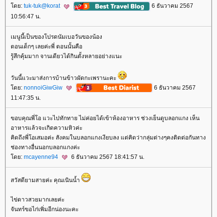
ดย:
tuk-tuk@korat
6 ธันวาคม 2567
10:56:47 น.
เมนูนี้เป็นของโปรดนัมเบอวันของน้อง
ตอนเด็กๆ เลยค่ะพี่ ตอนนั้นคือ
รู้สึกคุ้มมาก จานเดียวได้กินตั้งหลายอย่างแนะ
วันนี้แวะมาส่งการบ้านข้าวผัดกะเพรานะคะ
ดย:
nonnoiGiwGiw
6 ธันวาคม 2567
11:47:35 น.
ขอบคุณพี่โอ แวะไปทักทาย ไม่ค่อยได้เข้าห้องอาหาร ช่วงเย็นดูบลอกแกง เห็น
อาหารแล้วจะเกิดความหิวค่ะ
คิดถึงพี่โอเสมอค่ะ สังคมในบลอกแกงเงียบลง แต่คิดว่ากลุ่มต่างๆคงติดต่อกันทาง
ช่องทางอื่นนอกบลอกแกงค่ะ
ดย:
mcayenne94
6 ธันวาคม 2567 18:41:57 น.
สวัสดียามสายค่ะ คุณเนินน้ำ
ไข่ดาวสวยมากเลยค่ะ
จันทร์ขอไก่เพิ่มอีกน่องนะคะ