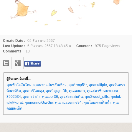
Create Date :
05 ธันวาคม 2567
Last Update :
5 ธันวาคม 2567 18:48:45 น.
Counter :
975 Pageviews.
Comments :
13
ผู้โหวตบล็อกนี้...
คุณฟ้าใสวันใหม่
,
คุณนายแว่นขยันเที่ยว
,
คุณ**mp5**
,
คุณmultiple
,
คุณจันทรา
น็อคเทิร์น
,
คุณกะริโตะคุง
,
คุณปัญญา Dh
,
คุณหอมกร
,
คุณสมาชิกหมายเลข
3902534
,
คุณกะว่าก๋า
,
คุณtoor36
,
คุณสองแผ่นดิน
,
คุณSweet_pills
,
คุณtuk-
tuk@korat
,
คุณnonnoiGiwGiw
,
คุณmcayenne94
,
คุณโฮมสเตย์ริมน้ำ
,
คุณ
ดอยสะเก็ด