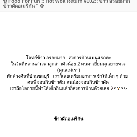
✿ Food For Fun :: Hot Wok Return #102:: ข้าว อร่อยมาก "
ข้าวผัดอเมริกัน " ✿
จทย์ข้าว อร่อยมาก ส่งการบ้านเมนูแรกค่ะ
นวันที่หลานสาวพาลูกสาวตัวน้อย 2 คนมาเยี่ยมคุณยายทวด
(คุณแม่เรา)
พักค้างคืนที่บ้านชลบุรี เราก็เลยเตรียมอาหารเช้าให้เด็ก ๆ ด้ว
คนพี่ชอบกินข้าวต้ม คนน้องชอบกินข้าวผัด
เราถือโอกาสนี้ทำให้เด็กกินแล้วก็ส่งการบ้านด้วยเล
ข้าวผัดอเมริกัน