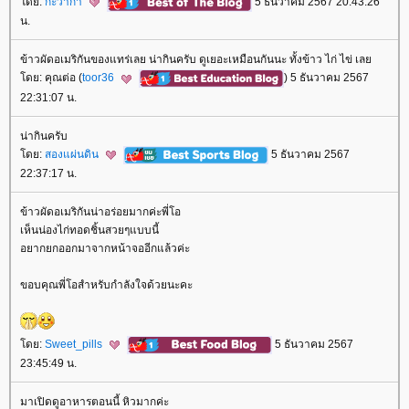
ดย:
กะว่าก๋า
5 ธันวาคม 2567 20:43:26
น.
ข้าวผัดอเมริกันของแทร่เลย น่ากินครับ ดูเยอะเหมือนกันนะ ทั้งข้าว ไก่ ไข่ เล
ดย: คุณต่อ (
toor36
) 5 ธันวาคม 2567
22:31:07 น.
น่ากินครับ
ดย:
สองแผ่นดิน
5 ธันวาคม 2567
22:37:17 น.
ข้าวผัดอเมริกันน่าอร่อยมากค่ะพี่โอ
เห็นน่องไก่ทอดชิ้นสวยๆแบบนี้
อยากยกออกมาจากหน้าจออีกแล้วค่ะ
ขอบคุณพี่โอสำหรับกำลังใจด้วยนะคะ
ดย:
Sweet_pills
5 ธันวาคม 2567
23:45:49 น.
มาเปิดดูอาหารตอนนี้ หิวมากค่ะ