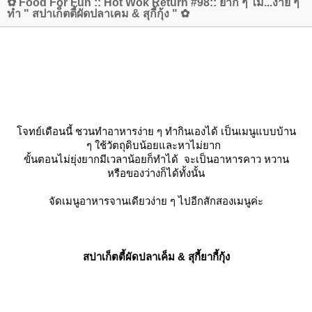
✿ Food For Fun :: Hot Wok Return #98:: ยาก ๆ ไม่...ง่าย ๆ
ทำ " สปาเก็ตตี้ผัดปลาเคม & สุกี้กุ้ง " ✿
จทย์เดือนนี้ ชวนทำอาหารง่าย ๆ ทำกินเองได้ เป็นเมนูแบบบ้าน
ๆ ใช้วัตถุดิบน้อยและหาไม่ยาก
ขั้นตอนไม่ยุ่งยากมีเวลาน้อยก็ทำได้ จะเป็นอาหารคาว หวาน
หรือของว่างก็ได้ทั้งนั้น
จัดเมนูอาหารจานเดียวง่าย ๆ ไปอีกสักสองเมนูค่ะ
สปาเก็ตตี้ผัดปลาเค็ม & สุกี้ยากี้กุ้ง