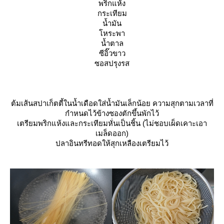
พริกแห้ง
กระเทียม
น้ำมัน
หระพา
น้ำตาล
ซีอิ๊วขาว
ซอสปรุงรส
ต้มเส้นสปาเก็ตตี้ในน้ำเดือดใส่น้ำมันเล็กน้อย ความสุกตามเวลาที่
กำหนดไว้ข้างซองตักขึ้นพักไว้
เตรียมพริกแห้งและกระเทียมหั่นเป็นชิ้น (ไม่ชอบเผ็ดเคาะเอา
เมล็ดออก)
ปลาอินทรีทอดให้สุกเหลืองเตรียมไว้