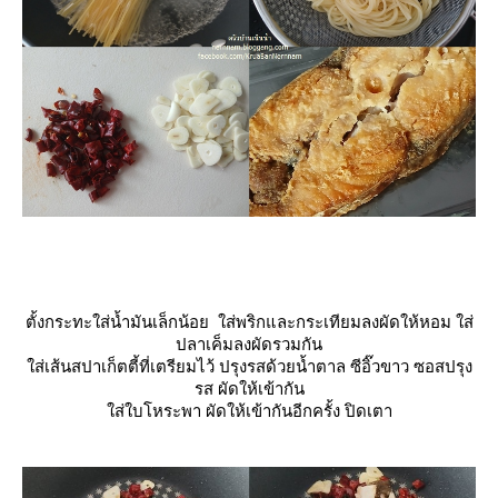
ตั้งกระทะใส่น้ำมันเล็กน้อย ใส่พริกและกระเทียมลงผัดให้หอม ใส่
ปลาเค็มลงผัดรวมกัน
ส่เส้นสปาเก็ตตี้ที่เตรียมไว้ ปรุงรสด้วยน้ำตาล ซีอิ๊วขาว ซอสปรุง
รส ผัดให้เข้ากัน
ส่ใบโหระพา ผัดให้เข้ากันอีกครั้ง ปิดเตา