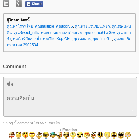
ผู้โหวตบล็อกนี้...
คุณฟ้าใสวันใหม่
,
คุณmultiple
,
คุณtoor36
,
คุณนายแว่นขยันเที่ยว
,
คุณสองแผ่น
ดิน
,
คุณSweet_pills
,
คุณสายหมอกและก้อนเมฆ
,
คุณnonnoiGiwGiw
,
คุณกะว่า
ก๋า
,
คุณไวน์กับสายน้ำ
,
คุณThe Kop Civil
,
คุณหอมกร
,
คุณ**mp5**
,
คุณสมาชิก
หมายเลข 3902534
Comment
* blog นี้ comment ได้เฉพาะสมาชิก
+
Emotion
+