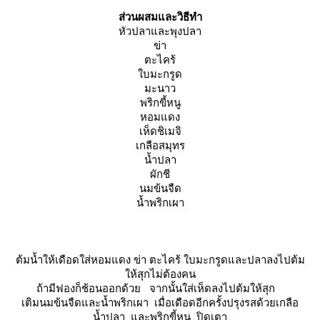
ส่
วนผสมและวิธีทำ
หัวปลาและพุงปลา
ข่า
ตะไคร้
บมะกรูด
มะนาว
พริกขี้หนู
หอมแดง
เห็ดชิเมจิ
เกลือสมุทร
น้ำปลา
ผักชี
นมข้นจืด
น้ำพริกเผา
ต้มน้ำให้เดือดใส่หอมแดง ข่า ตะไคร้ ใบมะกรูดและปลาลงไปต้ม
ห้สุกไม่ต้องคน
ถ้ามีฟองก็ช้อนออกด้วย จากนั้นใส่เห็ดลงไปต้มให้สุก
เติมนมข้นจืดและน้ำพริกเผา เมื่อเดือดอีกครั้งปรุงรสด้วยเกลือ
น้ำปลา และพริกขี้หนู ปิดเตา