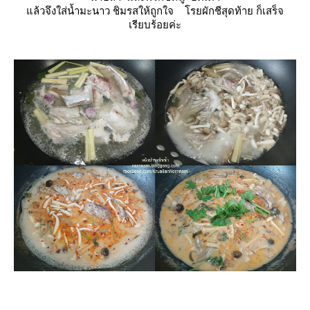
ล้วจึงใส่น้ำมะนาว ชิมรสให้ถูกใจ โรยผักชีสุดท้าย ก็เสร็จ
เรียบร้อยค่ะ