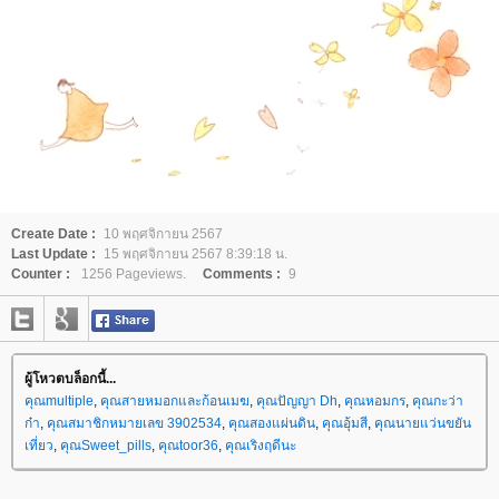
Create Date :
10 พฤศจิกายน 2567
Last Update :
15 พฤศจิกายน 2567 8:39:18 น.
Counter :
1256 Pageviews.
Comments :
9
ผู้โหวตบล็อกนี้...
คุณmultiple
,
คุณสายหมอกและก้อนเมฆ
,
คุณปัญญา Dh
,
คุณหอมกร
,
คุณกะว่า
ก๋า
,
คุณสมาชิกหมายเลข 3902534
,
คุณสองแผ่นดิน
,
คุณอุ้มสี
,
คุณนายแว่นขยัน
เที่ยว
,
คุณSweet_pills
,
คุณtoor36
,
คุณเริงฤดีนะ