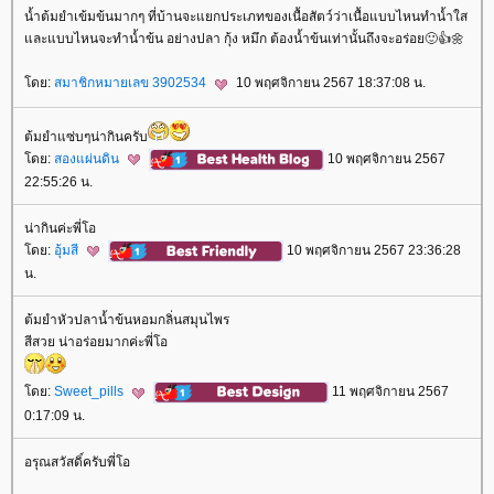
น้ำต้มยำเข้มข้นมากๆ ที่บ้านจะแยกประเภทของเนื้อสัตว์ว่าเนื้อแบบไหนทำน้ำใส
ละแบบไหนจะทำน้ำข้น อย่างปลา กุ้ง หมึก ต้องน้ำข้นเท่านั้นถึงจะอร่อย🙂👍🌼
ดย:
สมาชิกหมายเลข 3902534
10 พฤศจิกายน 2567 18:37:08 น.
ต้มยำแซ่บๆน่ากินครับ
ดย:
สองแผ่นดิน
10 พฤศจิกายน 2567
22:55:26 น.
น่ากินค่ะพี่โอ
ดย:
อุ้มสี
10 พฤศจิกายน 2567 23:36:28
น.
ต้มยำหัวปลาน้ำข้นหอมกลิ่นสมุนไพร
สีสวย น่าอร่อยมากค่ะพี่โอ
ดย:
Sweet_pills
11 พฤศจิกายน 2567
0:17:09 น.
อรุณสวัสดิ์ครับพี่โอ