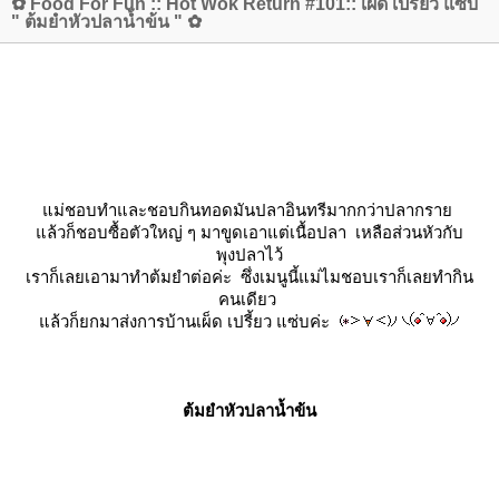
✿ Food For Fun :: Hot Wok Return #101:: เผ็ด เปรี้ยว แซ่บ
" ต้มยำหัวปลาน้ำข้น " ✿
ม่ชอบทำและชอบกินทอดมันปลาอินทรีมากกว่าปลากรา
ล้วก็ชอบซื้อตัวใหญ่ ๆ มาขูดเอาแต่เนื้อปลา เหลือส่วนหัวกับ
พุงปลาไว้
เราก็เลยเอามาทำต้มยำต่อค่ะ ซึ่งเมนูนี้แม่ไมชอบเราก็เลยทำกิน
คนเดียว
ล้วก็ยกมาส่งการบ้านเผ็ด เปรี้ยว แซ่บค่ะ
ต้มยำหัวปลาน้ำข้น