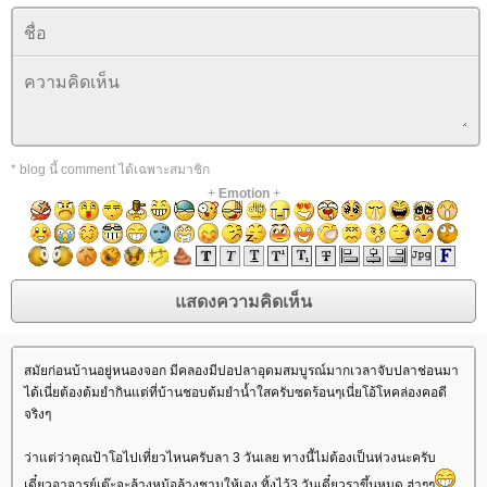
* blog นี้ comment ได้เฉพาะสมาชิก
+
Emotion
+
สมัยก่อนบ้านอยู่หนองจอก มีคลองมีบ่อปลาอุดมสมบูรณ์มากเวลาจับปลาช่อนมา
ได้เนี่ยต้องต้มยำกินแต่ที่บ้านชอบต้มยำน้ำใสครับซดร้อนๆเนี่ยโอ้โหคล่องคอดี
จริงๆ
ว่าแต่ว่าคุณป้าโอไปเที่ยวไหนครับลา 3 วันเลย ทางนี้ไม่ต้องเป็นห่วงนะครับ
เดี๋ยวอาจารย์เต๊ะจะล้างหม้อล้างชามให้เอง ทิ้งไว้3 วันเดี๋ยวราขึ้นหมด ฮ่าๆๆ