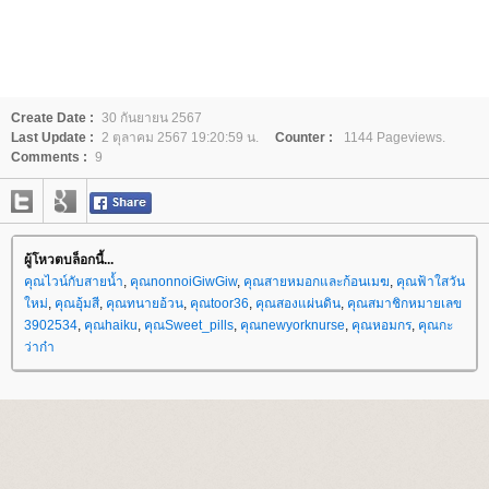
Create Date :
30 กันยายน 2567
Last Update :
2 ตุลาคม 2567 19:20:59 น.
Counter :
1144 Pageviews.
Comments :
9
ผู้โหวตบล็อกนี้...
คุณไวน์กับสายน้ำ
,
คุณnonnoiGiwGiw
,
คุณสายหมอกและก้อนเมฆ
,
คุณฟ้าใสวัน
หม่
,
คุณอุ้มสี
,
คุณทนายอ้วน
,
คุณtoor36
,
คุณสองแผ่นดิน
,
คุณสมาชิกหมายเลข
3902534
,
คุณhaiku
,
คุณSweet_pills
,
คุณnewyorknurse
,
คุณหอมกร
,
คุณกะ
ว่าก๋า