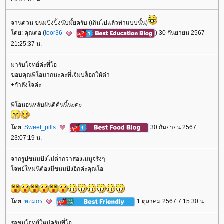
จานด่วน ขนมปังปิ้งนับมั้ยครับ (เกินไปแล้วทำแบบนั้น)
ดย: คุณต่อ (
toor36
) 30 กันยายน 2567
21:25:37 น.
มารับโจทย์ค่ะพี่โอ
ขอบคุณพี่โอมากนะคะที่เจิมบล็อกให้ต๋า
+กำลังใจค่ะ
พี่โอนอนหลับฝันดีคืนนี้นะคะ
ดย:
Sweet_pills
30 กันยายน 2567
23:07:19 น.
จากรูปขนมปังไม่ต่ำกว่าสองเมนูจริงๆ
จทย์ใหม่นี่ต้องมีขนมปังอีกค่ะคุณโอ
ดย:
หอมกร
1 ตุลาคม 2567 7:15:30 น.
รอชมโจทย์ใหม่ครับพี่โอ