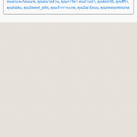
หมอกและก้อนเมฆ
,
คุณทนายอ้วน
,
คุณภาวิดา คนบ้านป่า
,
คุณtoor36
,
คุณชีริว
,
คุณhaiku
,
คุณSweet_pills
,
คุณเจ้าการะเกด
,
คุณSai Eeuu
,
คุณnewyorknurse