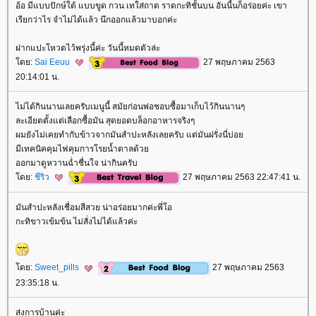
อ้อ มีแบบปักษ์ใต้ แบบขูด กวน เทใส่ถาด ราดกะทิชั้นบน อันนี้นก็อร่อยค่ะ เขา
เรียกว่าไร จำไม่ได้แล้ว นึกออกแล้วมาบอกค่ะ
ฝากแปะโหวตไว้พรุ่งนี้ค่ะ วันนี้หมดตัวล่ะ
ดย:
Sai Eeuu
27 พฤษภาคม 2563
20:14:01 น.
ไม่ได้กินนานเลยครับเมนูนี้ สมัยก่อนพ่อชอบซื้อมาเก็บไว้กินนานๆ
ละเอียดตั้งแต่เลือกซื้อมัน สุดยอดบล็อกอาหารจริงๆ
ผมยังไม่เคยทำกับข้าวจากมันสำปะหลังเลยครับ แต่มันฝรั่งนี่บ่อ
มีเทคนิคคุมไฟคุมการโรยน้ำตาลด้ว
ออกมาดูหวานฉ่ำชื่นใจ น่ากินครับ
ดย:
ชีริว
27 พฤษภาคม 2563 22:47:41 น.
มันสำปะหลังเชื่อมสีสวย น่าอร่อยมากค่ะพี่โอ
กะทิขาวเข้มข้น ไม่สั่งไม่ได้แล้วค่ะ
ดย:
Sweet_pills
27 พฤษภาคม 2563
23:35:18 น.
ส่งการบ้านค่ะ