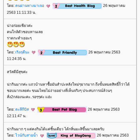
ดย:
คนผ่านทางมาเจอ
26 พฤษภาคม
2563 11:11:33 น.
น่าอร่อยเชียวค่ะ
คนใกล้ตัวชอบทานเล
ราดกะทำเยอะๆ
ดย:
เริงฤดีนะ
26 พฤษภาคม 2563
11:24:35 น.
สวัสดีมีสุขค่ะ
น่ากินมากค่ะ แถวบ้านหาซื้อมันสำปะหลังใหม่ๆยากมาก ถึงขั้นหมดสิทธิ์ก็ว่าได้
ชอบมากเลยค่ะ ขนมไทยไม่ง่ายอย่างที่เห็นจริงๆ ประสบการณ์ล้วนๆ
สั่ง2กล่องนะคะ..รอๆๆค่ะ แฮ่ะ
ดย:
ตะลีกีปัส
26 พฤษภาคม 2563
12:11:47 น.
น่ากินมาก ๆ แต่คงกินได้แค่ชิ้นเดียว ได้กลิ่นมะลิขึ้นมาเลยครับ
ดย:
ไวน์กับสายน้ำ
26 พฤษภาคม 2563