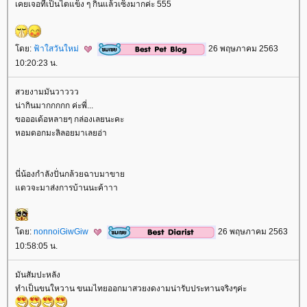
เคยเจอที่เป็นไตแข็ง ๆ กินแล้วเซ็งมากค่ะ 555
ดย:
ฟ้าใสวันใหม่
26 พฤษภาคม 2563
10:20:23 น.
สวยงามมันวาววว
น่ากินมากกกกก ค่ะพี่...
ขอออเด้อหลายๆ กล่องเลยนะคะ
หอมดอกมะลิลอยมาเลยอ่า
นี่น้องกำลังปั่นกล้วยฉาบมาขา
ดวจะมาส่งการบ้านนะค้าาา
ดย:
nonnoiGiwGiw
26 พฤษภาคม 2563
10:58:05 น.
มันสัมปะหลัง
ทำเป็นขนใหวาน ขนมไทยออกมาสวยงดงามน่ารับประทานจริงๆค่ะ