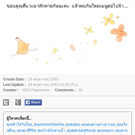
ขอบคุณที่แวะมาทักทายกันนะคะ แล้วพบกันใหม่เมนูต่อไปจ้า....
Create Date :
26 พฤษภาคม 2563
Last Update :
26 พฤษภาคม 2563 10:18:25 น.
Counter :
5816 Pageviews.
Comments :
26
ผู้โหวตบล็อกนี้...
คุณฟ้าใสวันใหม่
,
คุณnonnoiGiwGiw
,
คุณkatoy
,
คุณคนผ่านทางมาเจอ
,
คุณเริง
ฤดีนะ
,
คุณตะลีกีปัส
,
คุณไวน์กับสายน้ำ
,
คุณtuk-tuk@korat
,
คุณหอมกร
,
คุณสา