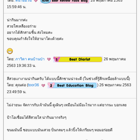
ดย:
ทนายอ้วน
26 พฤษภาคม 2563
15:59:46 น.
น่ากินมากค่ะ
สวยใสเหลืองอร่าม
อยากได้สักสามชิ้น ส่งไหมคะ
ขอบคุณกำลังใจให้ฮามาโตะด้วยค่ะ
ดย:
ภาวิดา คนบ้านป่า
26 พฤษภาคม
2563 19:36:33 น.
สีสวยเงางามน่ากินครับ ได้แบบนี้สักชามน่าจะดี (ในช่วงที่รู้สึกเหนื่อยล้าแบบนี้)
ดย: คุณต่อ (
toor36
) 26 พฤษภาคม 2563
23:49:59 น.
ไม่ง่ายนะ จัดการกับเจ้ามันนี้ ดูเผินๆ เหมือนไม่มีอะไรมาก แต่ยากนะ บอกเล
ป้าโอเชื่อมได้สีสวยใส น่ากินมากจริงๆ
ขนมมันนี้ ชอบแบบมันเสวย ปั่นกลมๆ แล้วปิ้งให้เกรียมๆ หอมอร่อยดี