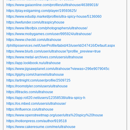
https://www.gaiaonline.com/profiles/ulltrahouse/46389018/
https://play.eslgaming.com/player/19593625/
https://www.edudip.market/profile/ultra-spicy-house/5136060
https://wefunder.com/ultraspicyhouse
https://www.lifeofpix.com/photographers/ultrahouse/
https://www.mobygames.com/user/995924/ultrahouse/
https://www.checkli.com/ultrahouse
//phillipsservices.net/UserProfile/tabid/43/userId/247416/Default.aspx
https://www.blurb.com/user/ultrahouse?profile_preview=true
https://www.metal-archives.com/users/ultrahouse
https://app.lookbook.nu/ultrahouse
https://www.jigsawplanet.com/ultrahouse?viewas=296e9079045c
https://giphy.com/channel/ultrahouse
https://artmight.com/user/profile/2509725
https://roomstyler.com/users/ultrahouse
https://8tracks.com/ultrahouse
https://app.roll20.net/users/12358538/ultra-spicy-h
https://os.mbed.com/users/ultrahouse/
https://influence.co/ultrahouse
https://www.openstreetmap.org/user/ultra%20spicy%20house
https://notionpress.com/author/919518
https://www.cakeresume.com/me/ultrahouse