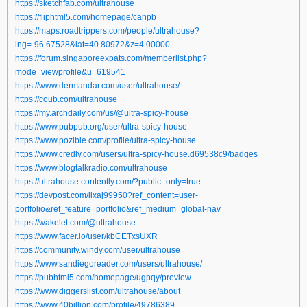
https://sketchfab.com/ultrahouse
https://fliphtml5.com/homepage/cahpb
https://maps.roadtrippers.com/people/ultrahouse?
lng=-96.67528&lat=40.80972&z=4.00000
https://forum.singaporeexpats.com/memberlist.php?
mode=viewprofile&u=619541
https://www.dermandar.com/user/ultrahouse/
https://coub.com/ultrahouse
https://my.archdaily.com/us/@ultra-spicy-house
https://www.pubpub.org/user/ultra-spicy-house
https://www.pozible.com/profile/ultra-spicy-house
https://www.credly.com/users/ultra-spicy-house.d69538c9/badges
https://www.blogtalkradio.com/ultrahouse
https://ultrahouse.contently.com/?public_only=true
https://devpost.com/lixaj99950?ref_content=user-
portfolio&ref_feature=portfolio&ref_medium=global-nav
https://wakelet.com/@ultrahouse
https://www.facer.io/user/kbCETxsUXR
https://community.windy.com/user/ultrahouse
https://www.sandiegoreader.com/users/ultrahouse/
https://pubhtml5.com/homepage/ugpqy/preview
https://www.diggerslist.com/ultrahouse/about
https://www.40billion.com/profile/49786389