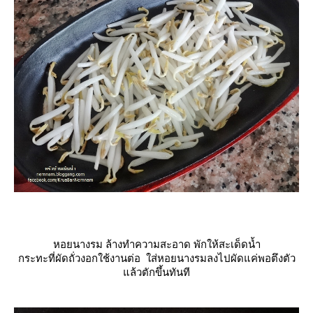
หอยนางรม ล้างทำความสะอาด พักให้สะเด็ดน้ำ
กระทะที่ผัดถั่วงอกใช้งานต่อ ใส่หอยนางรมลงไปผัดแค่พอตึงตัว
ล้วตักขึ้นทันที