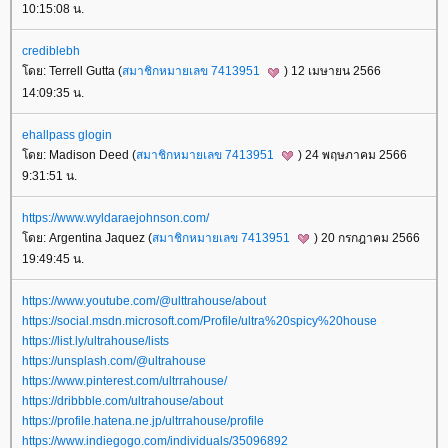
10:15:08 น.
crediblebh
ดย: Terrell Gutta (
สมาชิกหมายเลข 7413951
) 12 เมษายน 2566
14:09:35 น.
ehallpass glogin
ดย: Madison Deed (
สมาชิกหมายเลข 7413951
) 24 พฤษภาคม 2566
9:31:51 น.
https://www.wyldaraejohnson.com/
ดย: Argentina Jaquez (
สมาชิกหมายเลข 7413951
) 20 กรกฎาคม 2566
19:49:45 น.
https://www.youtube.com/@ulttrahouse/about
https://social.msdn.microsoft.com/Profile/ultra%20spicy%20house
https://list.ly/ultrahouse/lists
https://unsplash.com/@ultrahouse
https://www.pinterest.com/ultrrahouse/
https://dribbble.com/ultrahouse/about
https://profile.hatena.ne.jp/ultrrahouse/profile
https://www.indiegogo.com/individuals/35096892