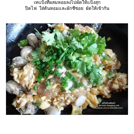
เทแป้งที่ผสมหอยลงไปผัดให้แป้งสุก
ปิดไฟ ใส่ต้นหอมและผักชีซอย ผัดให้เข้ากัน