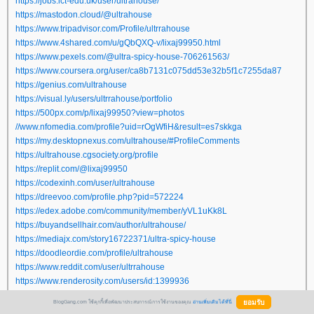
https://jobs.ict-edu.uk/user/ultrahouse/
https://mastodon.cloud/@ultrahouse
https://www.tripadvisor.com/Profile/ultrrahouse
https://www.4shared.com/u/gQbQXQ-v/lixaj99950.html
https://www.pexels.com/@ultra-spicy-house-706261563/
https://www.coursera.org/user/ca8b7131c075dd53e32b5f1c7255da87
https://genius.com/ultrahouse
https://visual.ly/users/ultrrahouse/portfolio
https://500px.com/p/lixaj99950?view=photos
//www.nfomedia.com/profile?uid=rOgWfiH&result=es7skkga
https://my.desktopnexus.com/ultrahouse/#ProfileComments
https://ultrahouse.cgsociety.org/profile
https://replit.com/@lixaj99950
https://codexinh.com/user/ultrahouse
https://dreevoo.com/profile.php?pid=572224
https://edex.adobe.com/community/member/yVL1uKk8L
https://buyandsellhair.com/author/ultrahouse/
https://mediajx.com/story16722371/ultra-spicy-house
https://doodleordie.com/profile/ultrahouse
https://www.reddit.com/user/ultrrahouse
https://www.renderosity.com/users/id:1399936
https://ioby.org/users/lixaj99950718467
BlogGang.com ใช้คุกกี้เพื่อพัฒนาประสบการณ์การใช้งานของคุณ
อ่านเพิ่มเติมได้ที่นี่
mark-template.com/story17119951/ultra-spicy-house"/>https:
mark-