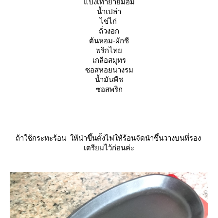
ป้งเท้ายายม่อม
น้ำเปล่า
ไข่ไก่
ถั่วงอก
ต้นหอม-ผักชี
พริกไท
เกลือสมุทร
ซอสหอยนางรม
น้ำมันพืช
ซอสพริก
ถ้าใช้กระทะร้อน ให้นำขึ้นตั้งไฟให้ร้อนจัดนำขึ้นวางบนที่รอง
เตรียมไว้ก่อนค่ะ