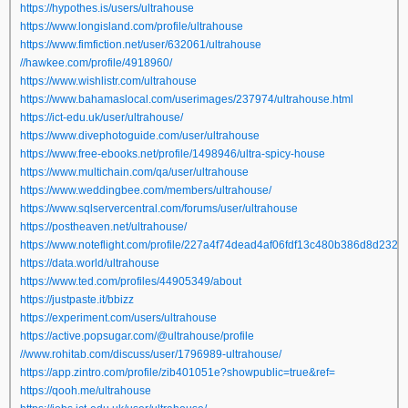
https://hypothes.is/users/ultrahouse
https://www.longisland.com/profile/ultrahouse
https://www.fimfiction.net/user/632061/ultrahouse
//hawkee.com/profile/4918960/
https://www.wishlistr.com/ultrahouse
https://www.bahamaslocal.com/userimages/237974/ultrahouse.html
https://ict-edu.uk/user/ultrahouse/
https://www.divephotoguide.com/user/ultrahouse
https://www.free-ebooks.net/profile/1498946/ultra-spicy-house
https://www.multichain.com/qa/user/ultrahouse
https://www.weddingbee.com/members/ultrahouse/
https://www.sqlservercentral.com/forums/user/ultrahouse
https://postheaven.net/ultrahouse/
https://www.noteflight.com/profile/227a4f74dead4af06fdf13c480b386d8d232e
https://data.world/ultrahouse
https://www.ted.com/profiles/44905349/about
https://justpaste.it/bbizz
https://experiment.com/users/ultrahouse
https://active.popsugar.com/@ultrahouse/profile
//www.rohitab.com/discuss/user/1796989-ultrahouse/
https://app.zintro.com/profile/zib401051e?showpublic=true&ref=
https://qooh.me/ultrahouse