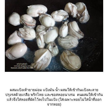
ผสมแป้งเท้ายายม่อม แป้งมัน น้ำ ผสมให้เข้ากันแป้งละลา
ปรุงรสด้วยเกลือ พริกไทย และซอสหอยนางรม คนผสมให้เข้ากัน
ล้วจึงใส่หอยที่ผัดไว้ลงไปในแป้ง (ใส่เฉพาะหอยไม่ใส่น้ำที่ออก
จากหอย)