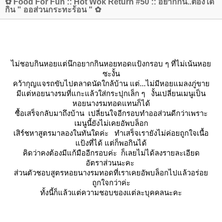
✿ Food For Fun :: Hot Wok Return #50 :: อยากกิน..ต้องได้
กิน " ออส่วนกระทะร้อน " ✿
ไม่ชอบกินหอยแต่นึกอยากกินหอยทอดแป้งกรอบ ๆ ที่ไม่เน้นหอ
ซะงั้น
คว้ากุญแจรถขับไปตลาดนัดใกล้บ้าน แต่...ไม่มีหอยแมลงภู่ขา
มีแต่หอยนางรมที่แกะแล้วใส่กระปุกเล็ก ๆ งั้นเปลี่ยนเมนูเป็น
หอยนางรมทอดแทนก็ได้
ซื้อเสร็จกลับมาถึงบ้าน เปลี่ยนใจอีกรอบทำออส่วนดีกว่าเพราะ
เมนูนี้ยังไม่เคยอัพบล็อก
เสิร์ชหาสูตรมาลองในทันใดค่ะ ทำเสร็จเรายังไม่ค่อยถูกใจเนื้อ
ป้งที่ได้ แต่ก็พอกินได้
คิดว่าคงต้องมีแก้มืออีกรอบค่ะ ก็เลยไม่ได้ลงรายละเอียด
อัตราส่วนนะคะ
ส่วนตัวชอบสูตรหอยนางรมทอดที่เราเคยอัพบล็อกไปแล้วอร่อ
ถูกใจกว่าค่ะ
ทั้งนี้ก็แล้วแต่ความชอบของแต่ละบุคคลนะคะ