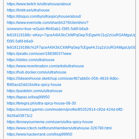
https://www.twitch.tv/ultrrahouse/about
https://linktr.ee/ultrahouse
https://disqus.com/by/ultraspicyhouse/about/
https://www.evernote.com/shard/s379/client/snv?
isnewsnv=true¬eGuid=ff440ab1-f395-5d6f-b6a9-
fe818119188c¬eKey=7qceA4IA3IcCkWPqGepTcEgwHrJ1q2zUuRGAMgaUpG
f395-5d6f-b6a9-
fe818119188c%2F7qceA4IA3IcCkWPqGepTcEgwHrJ1q2zUuRGAMgaUpG9shZr
https://peatix.com/user/18838037/view
https://slides.com/ultrahouse
https://www.reverbnation.com/artist/ultrahouse
https://hub.docker.com/u/ultrahouse
https://3dwarehouse.sketchup.com/user/fd7abb0c-05fc-4816-8dbc-
f680acd2dd16/ultra-spicy-house
https://pastebin.com/u/ultrahouse
https://tapas.io/lixaj99950
https://telegra.ph/ultra-spicy-house-08-30
https://connect.garmin.com/modern/profile/85352914-c92d-424d-bff2-
9d26a03873c2
https://knowyourmeme.com/users/ultra-spicy-house
https://www.rctech.net/forum/members/ultrahouse-326790.html
https://www.hackerrank.com/lixaj99950