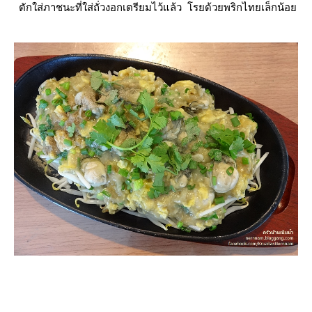
ตักใส่ภาชนะที่ใส่ถั่วงอกเตรียมไว้แล้ว โรยด้วยพริกไทยเล็กน้อ