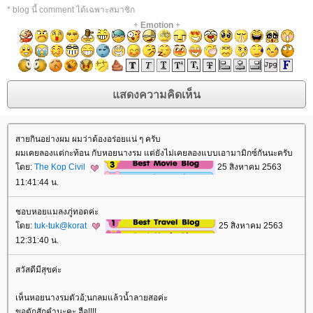
* blog นี้ comment ได้เฉพาะสมาชิก
+
Emotion
+
สายกินอย่างผม ผมว่าต้องอร่อยแน่ ๆ ครับ
ผมเคยลองแต่กะท้อน กับหอยนางรม แต่ยังไม่เคยลองแบบเอามามิกซ์กันนะครับ
ดย:
The Kop Civil
25 สิงหาคม 2563
11:41:44 น.
ชอบหอยแมลงภู่ทอดค่ะ
ดย:
tuk-tuk@korat
25 สิงหาคม 2563
12:31:40 น.
สวัสดีมีสุขค่ะ
เห็นหอยนางรมตัวอ้;นกลมแล้วน้ำลายสอค่ะ
ขอตักสักคำนะคะ ฮือ!!!!