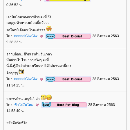
0:36:52 น.
เอาปีกไก่มาส่งการบ้านค่ะพี่ งิงิ
เมนูสุดท้ายของเดือนนี้แว้ววว
รอโจทย์เดือนหน้านะค้าาา
ดย:
nonnoiGiwGiw
28 สิงหาคม 2563
9:28:23 น.
จากบล็อก.. ชีวิตเราสั้น วันเวลา
มันผ่านไปไวมากๆ จริงๆ ค่ะพี่
นี่เพิ่งรู้สึกว่าตัวเองเรียนจบได้ไม่นานมานี่เอง
คิกๆๆๆๆ
ดย:
nonnoiGiwGiw
28 สิงหาคม 2563
11:34:25 น.
ส่งการบ้าน เมนูที่ 3 ค่า
ดย:
ฟ้าใสวันใหม่
28 สิงหาคม 2563
14:53:40 น.
สวัสดีครับพี่โอ