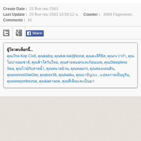
Create Date :
25 สิงหาคม 2563
Last Update :
25 สิงหาคม 2563 10:59:12 น.
Counter :
3069 Pageviews.
Comments :
34
ผู้โหวตบล็อกนี้...
คุณThe Kop Civil
,
คุณkatoy
,
คุณtuk-tuk@korat
,
คุณตะลีกีปัส
,
คุณกะว่าก๋า
,
คุณ
อน่าจอมซ่าส์
,
คุณฟ้าใสวันใหม่
,
คุณสายหมอกและก้อนเมฆ
,
คุณSleepless
Sea
,
คุณไวน์กับสายน้ำ
,
คุณทนายอ้วน
,
คุณหอมกร
,
คุณสองแผ่นดิน
,
คุณnonnoiGiwGiw
,
คุณtoor36
,
คุณhaiku
,
คุณบาบิบูเบะ...แปลงกายเป็นบูริน
,
คุณnewyorknurse
,
คุณkae+aoe
,
คุณที่เห็นและเป็นมา