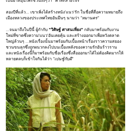
เป็นยาสมุนไพรชวนงงๆว่า
"ฟ้าทะลายโจร"
สองปีที่แล้ว... เขาเพิ่งได้สร้างหนัง'แนว'รัก ในชื่อที่สื่อความหมายถึง
เมืองหลวงของประเทศไทยอันมึนๆ นามว่า
"หมานคร"
...จนมาถึงในปีนี้ ผู้กำกับ
"วิศิษฐ์ ศาสนเที่ยง"
กลับมาพร้อมกับงาน
หม่ที่ขาดซึ่งความ'แนว'อันเคยคุ้น และสร้างออกมาเพื่อหวังตลาด
หญ่ล้วนๆ ...หนังเรื่องนั้นมาพร้อมกับเบื้องหน้าเรื่องราวความสยอง
ชวนขนลุกซึ่งถูกผนวกลงไปบนเบื้องหลังของความรักอันร้าวราน
ละหนังเรื่องนี้ก็มาพร้อมกับชื่อเรื่องซึ่งสื่อออกมาได้ไม่ต้องคิดมากให้
หลายตลบก็เข้าใจกันได้ว่า
"เปนชู้กับผี"