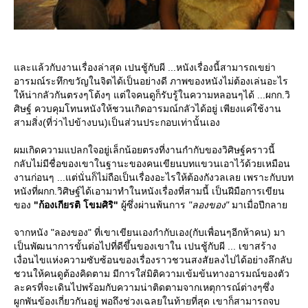
ละแล้วกับงานเรื่องล่าสุด เปนชู้กับผี ...หนังเรื่องนี้สามารถเขย่า
อารมณ์ระทึกขวัญในจิตได้เป็นอย่างดี ภาพของหนังไม่ต้องเล่นอะไร
ห้น่ากลัวกันตรงๆโต้งๆ แต่ใจคนดูก็รับรู้ในความหลอนๆได้ ...ผกก.วิ
ศิษฐ์ ควบคุมโทนหนังให้ชวนเกิดอารมณ์กลัวได้อยู่ เพียงแค่ใช้งาน
สามสิ่ง(ที่ว่าไปข้างบน)เป็นส่วนประกอบเท่านั้นเอง
ผมเกิดความแปลกใจอยู่เล็กน้อยตรงที่งานกำกับของวิศิษฐ์คราวนี้
กลับไม่มีชื่อของเขาในฐานะของคนเขียนบทแขวนเอาไว้ด้วยเหมือน
งานก่อนๆ ...แต่นั่นก็ไม่ถือเป็นเรื่องอะไรให้ต้องกังวลเลย เพราะกับบท
หนังที่ผกก.วิศิษฐ์ได้เอามาทำในหนังเรื่องที่สามนี้ เป็นฝีมือการเขียน
ของ
"ก้องเกียรติ โขมศิริ"
ผู้ซึ่งผ่านพ้นการ
"ลองของ"
มาเมื่อปีกลา
จากหนัง "ลองของ" ที่เขาเขียนเองกำกับเอง(กับเพื่อนๆอีกห้าคน) มา
เป็นพัฒนาการขั้นต่อไปที่ดีขึ้นของเขาใน เปนชู้กับผี ... เขาสร้าง
เงื่อนไขแห่งความซับซ้อนของเรื่องราวชวนสงสัยลงไปได้อย่างลึกลับ
ชวนให้คนดูต้องคิดตาม มีการใส่มิติความเข้มข้นทางอารมณ์ของตัว
ละครที่จะเดินไปพร้อมกับความน่าติดตามจากเหตุการณ์ต่างๆซึ่ง
ผูกพันข้องเกี่ยวกันอยู่ พอถึงช่วงเฉลยในท้ายที่สุด เขาก็สามารถจบ