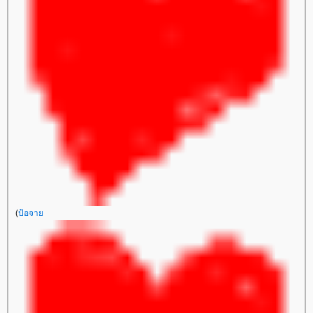
(
ป้อจา