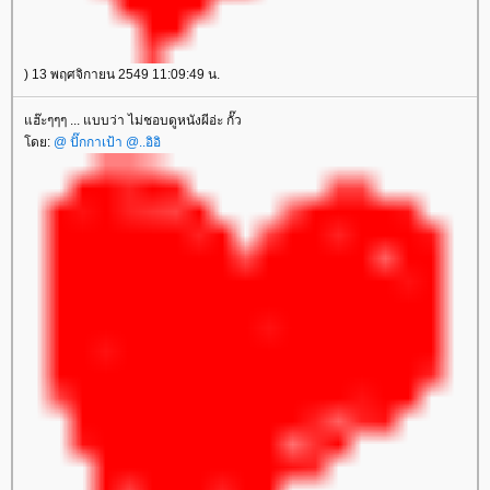
) 13 พฤศจิกายน 2549 11:09:49 น.
ฮ๊ะๆๆๆ ... แบบว่า ไม่ชอบดูหนังผีอ่ะ กั๊ว
ดย:
@ ปั๊กกาเป้า @..อิอิ