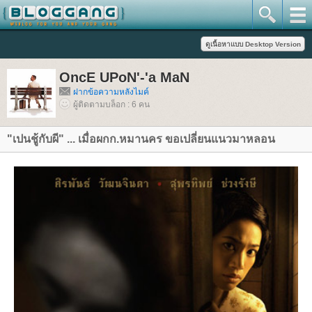
OncE UPoN'-'a MaN
ฝากข้อความหลังไมค์
ผู้ติดตามบล็อก : 6 คน
"เปนชู้กับผี" ... เมื่อผกก.หมานคร ขอเปลี่ยนแนวมาหลอน