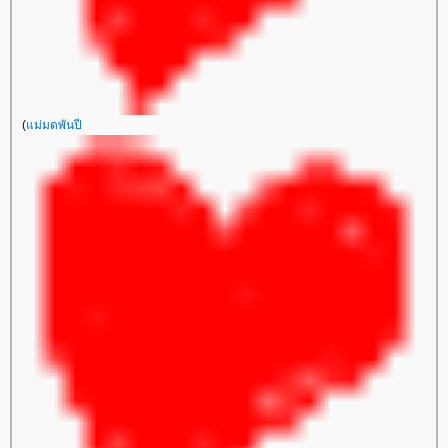
(
ม่มดพันปี