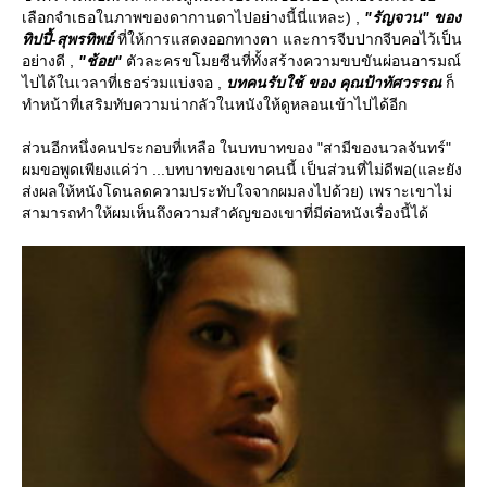
เลือกจำเธอในภาพของดากานดาไปอย่างนี้นี่แหละ) ,
"รัญจวน" ของ
ทิปปี้-สุพรทิพย์
ที่ให้การแสดงออกทางตา และการจีบปากจีบคอไว้เป็น
อย่างดี ,
"ช้อย"
ตัวละครขโมยซีนที่ทั้งสร้างความขบขันผ่อนอารมณ์
ไปได้ในเวลาที่เธอร่วมแบ่งจอ ,
บทคนรับใช้ ของ คุณป้าทัศวรรณ
ก็
ทำหน้าที่เสริมทับความน่ากลัวในหนังให้ดูหลอนเข้าไปได้อีก
ส่วนอีกหนึ่งคนประกอบที่เหลือ ในบทบาทของ "สามีของนวลจันทร์"
ผมขอพูดเพียงแค่ว่า ...บทบาทของเขาคนนี้ เป็นส่วนที่ไม่ดีพอ(และยัง
ส่งผลให้หนังโดนลดความประทับใจจากผมลงไปด้วย) เพราะเขาไม่
สามารถทำให้ผมเห็นถึงความสำคัญของเขาที่มีต่อหนังเรื่องนี้ได้