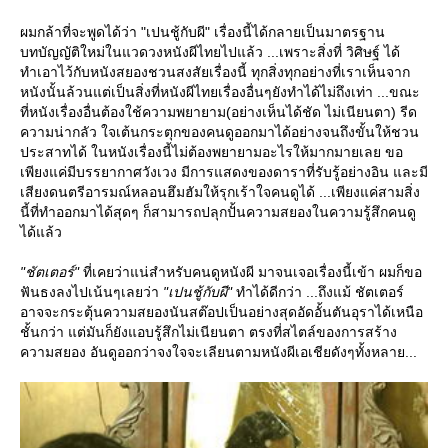
ผมกล้าที่จะพูดได้ว่า "เปนชู้กับผี" เรื่องนี้ได้กลายเป็นมาตรฐาน
บทบัญญัติใหม่ในแวดวงหนังผีไทยไปแล้ว ...เพราะสิ่งที่ วิศิษฐ์ ได้
ทำเอาไว้กับหนังสยองชวนสงสัยเรื่องนี้ ทุกสิ่งทุกอย่างที่เราเห็นจาก
หนังนั้นล้วนแต่เป็นสิ่งที่หนังผีไทยเรื่องอื่นๆยังทำได้ไม่ถึงเท่า ...ขณะ
ที่หนังเรื่องอื่นต้องใช้ความพยายาม(อย่างเห็นได้ชัด ไม่เนียนตา) รีด
ความน่ากลัว ใจเต้นกระตุกของคนดูออกมาได้อย่างจนถึงขั้นให้ชวน
ประสาทได้ ในหนังเรื่องนี้ไม่ต้องพยายามอะไรให้มากมายเลย ขอ
เพียงแค่มีบรรยากาศวังเวง มีการแสดงของดาราที่รับรู้อย่างอิน และมี
เสียงดนตรีอารมณ์หลอนฮึมฮัมให้รุกเร้าใจคนดูได้ ...เพียงแค่สามสิ่ง
นี้ที่ทำออกมาได้สุดๆ ก็สามารถปลุกปั้นความสยองในความรู้สึกคนดู
ได้แล้ว
"ชัตเตอร์"
ที่เคยว่าแน่สำหรับคนดูหนังผี มาจนเจอเรื่องนี้เข้า ผมก็ขอ
ฟันธงลงไปเน้นๆเลยว่า
"เปนชู้กับผี"
ทำได้ดีกว่า ...ถึงแม้ ชัตเตอร์
อาจจะกระตุ้นความสยองนันสต๊อปเป็นอย่างสุดอัดอั้นตันอุราได้เหนือ
ชั้นกว่า แต่มันก็ยังแอบรู้สึกไม่เนียนตา ตรงที่สไตล์ของการสร้าง
ความสยอง อันดูออกว่าจงใจจะเลียนตามหนังผีเอเชียดังๆทั้งหลาย...