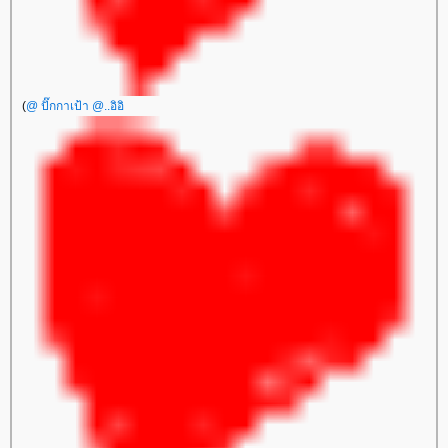
(
@ ปั๊กกาเป้า @..อิอิ