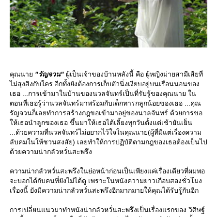
คุณนา
"รัญจวน"
ผู้เป็นเจ้าของบ้านหลังนี้ คือ ผู้หญิงม่ายสามีเสียที่
ไม่สุงสิงกับใคร อีกทั้งยังต้องการเก็บตัวนิ่งเงียบอยู่บนเรือนนอนของ
เธอ ...การเข้ามาในบ้านของนวลจันทร์เป็นที่รับรู้ของคุณนาย ใน
ตอนที่เธอรู้ว่านวลจันทร์มาพร้อมกับเด็กทารกลูกน้อยของเธอ ...คุณ
รัญจวนก็เลยทำการสร้างกฎขอเข้ามาอยู่ของนวลจันทร์ ด้วยการขอ
ห้เธอนำลูกของเธอ ขึ้นมาให้เธอได้เลี้ยงทุกวันตั้งแต่เช้ายันเย็น
...ด้วยความที่นวลจันทร์ไม่อยากไว้ใจในคุณนาย(ผู้ที่มีแต่เรื่องความ
ลับคมในให้ชวนสงสัย) เลยทำให้การปฏิบัติตามกฎของเธอต้องเป็นไป
ด้วยความน่ากลัวหวั่นสะพรึง
ความน่ากลัวหวั่นสะพรึงในย่อหน้าก่อนเป็นเพียงแค่เรื่องเดียวที่ผมพอ
จะบอกได้กับคนที่ยังไม่ได้ดู เพราะในหนังความยาวเกือบสองชั่วโมง
เรื่องนี้ ยังมีความน่ากลัวหวั่นสะพรึงอีกมากมายให้คุณได้รับรู้กันอีก
การเปลี่ยนแนวมาทำหนังน่ากลัวหวั่นสะพรึงเป็นเรื่องแรกของ วิศิษฐ์