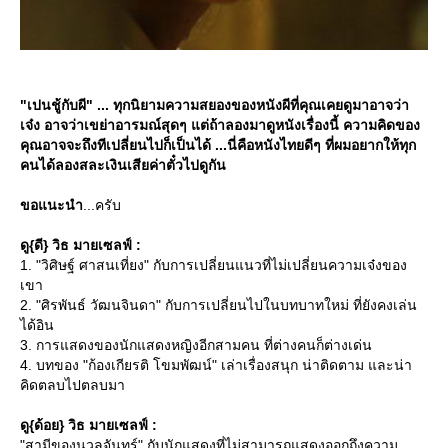
"เปนชู้กับผี" ... ทุกนิยามความสยองของหนังผีที่คุณเคยดูมาอาจว่า
เจ๋ง อาจว่าเขย่าอารมณ์สุดๆ แต่ถ้าลองมาดูหนังเรื่องนี้ ความคิดของ
คุณอาจจะถึงทีเปลี่ยนไปก็เป็นได้ ...นี่คือหนังไทยดีๆ ที่ผมอยากให้ทุก
คนได้ลองสละเงินเสียค่าตั๋วไปดูกัน
ขอแนะนำ
...ครับ
ดู{ดี} วิธ มายเซลฟ์ :
1. "วิศิษฐ์ ศาสนเที่ยง" กับการเปลี่ยนแนวที่ไม่เปลี่ยนความเจ๋งของ
เขา
2. "ศิรพันธ์ วัฒนจินดา" กับการเปลี่ยนไปในบทบาทใหม่ ที่ยังคงเล่น
ได้อิน
3. การแสดงของนักแสดงหญิงอีกสามคน ที่ต่างคนก็ต่างเด่น
4. บทของ "ก้องเกียรติ โขมพัฒน์" เล่าเรื่องสนุก น่าติดตาม และน่า
คิดตลบไปตลบมา
ดู{ด้อย} วิธ มายเซลฟ์ :
"สามีของนวลจันทร์" กับนักแสดงที่ไม่สามารถแสดงออกถึงความ