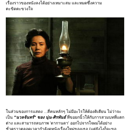
เรื่องราวของหนังลงได้อย่างเหมาะสม และหมดซึ่งความ
ตะขิดตะขวงใจ
นส่วนของการแสดง ...สี่คนหลักๆ ไม่มีอะไรให้ต้องติเตียน ไม่ว่าจะ
เป็น
"นวลจันทร์" ของ นุ่น-ศิรพันธ์
ที่ขอยกนิ้วให้กับการสวมบทที่แตก
ต่าง และสามารถลบภาพ 'ดากานดา' ออกไปจากใจผมได้อย่าง
ชั่วคราวตลอดเวลากำลังดูหนังเรื่องใหม่ของเธอ (แต่ยังไงก็จะขอ