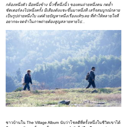
กล้องหนึ่งตัว มือหนึ่งข้าง นิ้วชี้หนึ่งนิ้ว ของคนถ่ายหนึ่งคน กดย้ำ
ชัตเตอร์ลงไปหนึ่งครั้ง มีเสียงดังแชะขึ้นมาหนึ่งที เสร็จสมบูรณ์กลา
เป็นรูปถ่ายหนึ่งใบ แต่ด้วยปัญหาหนึ่งเรื่องแท้ๆเลย ที่ทำให้หลายใจที่
อยากจะจดจำในภาพถ่ายต้องสูญสลายหายไป...
ชาวบ้านใน The Village Album นับว่าโชคดีที่ครั้งหนึ่งในชีวิตเขาได้