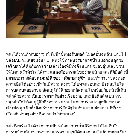
หนังได้งานกำกับอารมณ์ ที่เข้าขั้นพอดิบพอดี ไม่อัดอั้นจนล้น และไม่
ปล่อยปะละเลยจนงั้นๆ ... หนังใช้ภาพบรรยากาศบ้านนอกอันดูสว
เจริญตาได้คุ้มกับการช่วยเล่าเรื่องที่มีทั้งด้านแสนจะอบอุ่นและชวน
ห้โศกเศร้าหัวใจ ได้การแสดงสื่ออารมณ์ของกลุ่มนักแสดงที่ฝีมือดี (ที่
ผมชอบมากก็คือบท
เคนอิจิ ของ "ทัตสุยะ ฟูจิ"
) และทำการรับส่งทอด
ความอินได้อย่างเข้ากันมีความลงตัว ได้บทหนังอันละเมียดละไมใน
การปลดปล่อยอารมณ์คนดูให้รู้สึกอยากติดตามไปพร้อมกับหนังที่เดิน
หน้าด้วยความเป็นธรรมชาติอย่างเรียบง่าย และข้อคิดดีๆเป็นการ
ปลุกหัวใจให้คนดูรู้สึกถึงความงดงามในความรักและผูกพันของคน
เป็นพ่อ-ลูก อีกทั้งยังสร้างความรู้สึกดีๆในด้านบวก ต่อสถานที่ที่เรา
เรียกกันง่ายๆอย่างติดปากว่า 'บ้านนอก'
หนังถึงพร้อมไปด้วยความเป็นหนังดรามาชั้นดีที่ช่วยให้อิ่มเอิบใน
อารมณ์จนล้นกระเพาะอาหารความสุขได้ตลอดแต่เริ่มต้นจบจบเรื่อง