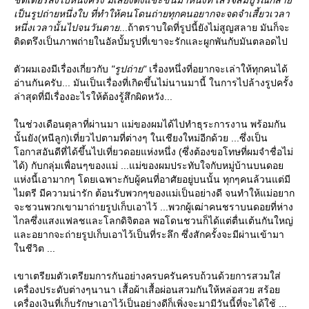
ชัตเตอร์ลงไปหนึ่งครั้ง มีเสียงดังแชะขึ้นมาหนึ่งที เสร็จสมบูรณ์กลา
เป็นรูปถ่ายหนึ่งใบ ที่ทำให้คนโดนถ่ายทุกคนอยากจะจดจำเสี้ยวเวลา
หนึ่งเวลานั้นไปจนวันตา
...ถ้าตราบใดที่รูปนี้ยังไม่สูญสลาย มันก็จะ
ติดตรึงเป็นภาพถ่ายในอัลบั้มรูปที่เขาจะรักและผูกพันกับมันตลอดไป
ตัวผมเองมีเรื่องเกี่ยวกับ
"รูปถ่าย"
เรื่องหนึ่งที่อยากจะเล่าให้ทุกคนได้
อ่านกันครับ... มันเป็นเรื่องที่เกิดขึ้นไม่นานมานี้ ในการไปล้างรูปครั้ง
ล่าสุดที่มีเรื่องอะไรให้ต้องรู้สึกผิดหวัง...
นช่วงเดือนตุลาที่ผ่านมา แม่ของผมได้ไปทำธุระการงาน พร้อมกัน
นั้นยัง(หนีลูก)เที่ยวไปตามที่ต่างๆ ในเชียงใหม่อีกด้วย ...ซึ่งเป็น
อกาสอันดีที่ได้ขึ้นไปเที่ยวดอยแห่งหนึ่ง (ซึ่งต้องขอโทษที่ผมจำชื่อไม่
ได้) กับกลุ่มเพื่อนๆของแม่ ...แม่ของผมประทับใจกับหมู่บ้านบนดอ
ห่งนี้เอามากๆ โดยเฉพาะกับผู้คนที่อาศัยอยู่บนนั้น ทุกๆคนล้วนแต่มี
ไมตรี มีความน่ารัก ต้อนรับพวกๆของแม่เป็นอย่างดี จนทำให้แม่อยาก
จะชวนพวกเขามาถ่ายรูปเก็บเอาไว้ ...พวกผู้เฒ่าคนชราบนดอยที่ห่าง
ไกลซึ่งแสงแฟลชและโลกดิจิตอล พอโดนชวนก็ได้แต่ตื่นเต้นกันใหญ่
ละอยากจะถ่ายรูปเก็บเอาไว้เป็นที่ระลึก ซึ่งสักครั้งจะมีผ่านเข้ามา
นชีวิต ...
เขาเตรียมตัวเตรียมการกันอย่างครบครันครบถ้วนด้วยการสวมใส่
เครื่องประดับต่างๆนานา เสื้อผ้าเสื้อผ่อนสวมกันให้หล่อสวย สร้อ
เครื่องเงินที่เก็บรักษาเอาไว้เป็นอย่างดีก็เพิ่งจะมามีวันนี้ที่จะได้ใช้ ...