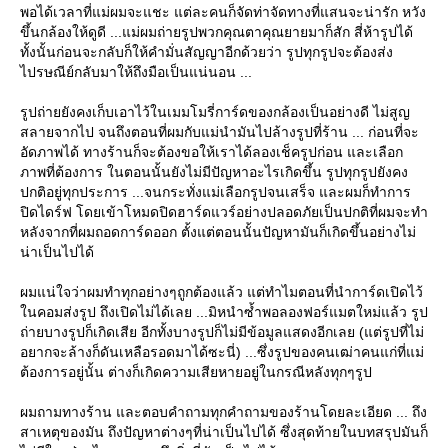
พอได้เวลาที่แม่ผมจะแชะ แต่ละคนก็จัดท่าจัดทางที่แสนจะน่ารัก หวัง
ขึ้นกล้องให้ดูดี ...แม่ผมถ่ายรูปพวกคุณตาคุณยายมาก็สัก สี่ห้ารูปได้
ทั้งนั้นก่อนจะกลับก็ให้คำมั่นสัญญาอีกด้วยว่า รูปทุกรูปจะต้องส่ง
ไปรษณีย์กลับมาให้ถึงมือเป็นแน่นอน ...
รูปถ่ายยังคงเก็บเอาไว้ในเมมโมรี่การ์ดของกล้องเป็นอย่างดี ไม่สูญ
สลายจากไป จนถึงตอนที่ผมกับแม่นำมันไปล้างรูปที่ร้าน ... ก่อนที่จะ
อัดภาพได้ ทางร้านก็จะต้องขอให้เราได้ลองเช็ครูปก่อน และเลือก
ภาพที่ต้องการ ในตอนนั้นยังไม่มีปัญหาอะไรเกิดขึ้น รูปทุกรูปยังคง
ปกติอยู่ทุกประการ ...จนกระทั่งแม่เลือกรูปจนเสร็จ และผมก็ทำการ
ปิดไดร์ฟ โดยเข้าโหมดปิดฮาร์ดแวร์อย่างปลอดภัยเป็นปกติที่ผมจะทำ
หลังจากที่ผมถอดการ์ดออก ตั้งแต่ตอนนั้นปัญหามันก็เกิดขึ้นอย่างไม่
น่าเป็นไปได้
ผมแน่ใจว่าผมทำทุกอย่างๆถูกต้องแล้ว แต่ทำไมตอนที่นำการ์ดเปิดไว้
นคอมส่งรูป ถึงเปิดไม่ได้เลย ...มิหนำซ้ำพอลองฟอร์แมตใหม่แล้ว รูป
ถ่ายบางรูปก็เกิดเสีย อีกทั้งบางรูปก็ไม่มีข้อมูลแสดงอีกเลย (แต่รูปที่ไม่
อยากจะล้างก็ดันเหลือรอดมาได้ซะนี่) ...ซึ่งรูปของคนเฒ่าคนแก่ที่แม่
ต้องการอยู่นั้น ต่างก็เกิดความเสียหายอยู่ในกรณีหลังทุกๆรูป
ผมถามทางร้าน และตอบคำถามทุกคำถามของร้านโดยละเอียด ... ถึง
สาเหตุของมัน ถึงปัญหาต่างๆที่น่าเป็นไปได้ ซึ่งสุดท้ายในบทสรุปมันก็