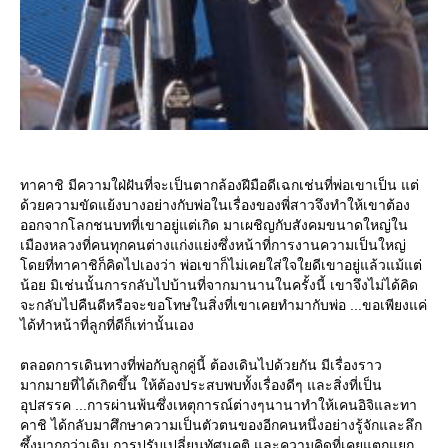
ทาคาชิ มีความใฝ่ฝันที่จะเป็นตากล้องฝีมือดีเฉกเช่นที่พ่อเขาเป็น แต่
ด้วยความขัดแย้งบางอย่างกับพ่อในเรื่องของพี่สาวจึงทำให้เขาต้อง
ออกจากโลกชนบทที่เขาอยู่แต่เกิด มาเผชิญกับสังคมขนาดใหญ่ใน
เมืองหลวงที่คนทุกคนต่างแก่งแย่งซึ่งหน้าที่การงานความเป็นใหญ่
ดยที่ทาคาชิก็คิดไปเองว่า พ่อเขาก็ไม่เคยใส่ใจใยดีเขาอยู่แล้วแม้แต่
น้อย มิเช่นนั้นการกลับไปบ้านที่จากมานานในครั้งนี้ เขาจึงไม่ได้คิด
จะกลับไปคืนดีหรือจะขอโทษในสิ่งที่เขาเคยทำมากับพ่อ ...ขอเพียงแค่
ได้ทำหน้าที่ลูกที่ดีก็เท่านั้นเอง
ตลอดการเดินทางที่พ่อกับลูกคู่นี้ ต้องเดินไปด้วยกัน มีเรื่องราว
มากมายที่ได้เกิดขึ้น ให้ต้องประสบพบทั้งเรื่องดีๆ และสิ่งที่เป็น
อุปสรรค ...การผ่านพ้นซึ่งเหตุการณ์ต่างๆนานาทำให้เคนอิจิและทา
คาชิ ได้กลับมาศึกษาความเป็นตัวตนของอีกคนหนึ่งอย่างรู้จักและลึก
ซึ้งมากกว่าเดิม การปรับเปลี่ยนทัศนคติ และความคิดที่เคยแตกแยก