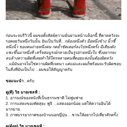
ก่อนจะจบรีวิวนี้ ผมขอตั้งสัตย์ความมั่นผ่านหน้าบล็อกนี้ ที่คาดหวังจะ
รอคอยวันหนึ่งวันนั้น อันเป็นวันที่...
กล้องหนึ่งตัว มือหนึ่งข้าง นิ้วชี้
หนึ่งนิ้ว ของคนถ่ายหนึ่งคน กดย้ำชัตเตอร์ลงไปหนึ่งครั้ง มีเสียงดัง
ชะขึ้นมาหนึ่งที เสร็จสมบูรณ์กลายเป็นรูปถ่ายหนึ่งใบ ซึ่งอยากจะ
ลบล้างความผิดที่เคยทำให้ใครหลายคนที่ดอยแห่งนั้นต้องผิดหวัง
...แม้มันอาจไม่ใช่ความผิดที่เจตนา แต่แม่และผมก็พร้อมจะรับผิดชอบ
นสิ่งที่มันเป็นไป ...ผมขอให้สัญญาครับ
ขอแนะนำ
...ครับ
ดู{ดี} วิธ มายเซลฟ์ :
1. อารมณ์ของหนังที่เป็นธรรมชาติ ไม่ฟูมฟา
2. การแสดงของทัตสุยะ ฟูจิ ...แสดงออกน้อย แต่ให้ความอินได้
มากมา
3. ภาพบรรยากาศของบ้านนอกญี่ปุ่น ...ชวนให้อยากไปเที่ยวสักครั้ง
ดู{ด้อย} วิธ มายเซลฟ์ :