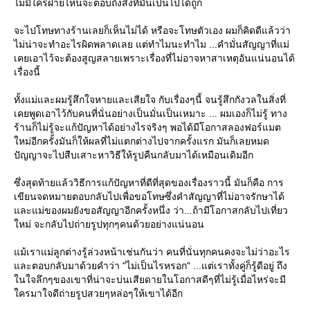
ไม่มีใครฝ่ายไหนจะตอบถึงสิ่งที่มันเป็นไปได้ถูก
จะไปโทษทางร้านเลยก็เห็นไม่ได้ หรือจะโทษตัวเอง ผมก็คิดดีแล้วว่า
ไม่น่าจะทำอะไรผิดพลาดเลย แต่ทำไมนะทำไม ...คำมั่นสัญญาที่แม่
เคยเอาไว้จะต้องสูญสลายเพราะเรื่องที่ไม่อาจหาสาเหตุอันแน่นอนได้
เรื่องนี้
ทั้งแม่และผมรู้สึกใจหายและเสียใจ กับเรื่องๆนี้ จนรู้สึกกังวลในสิ่งที่
เคยพูดเอาไว้กับคนที่นั่นอย่างเป็นมั่นเป็นเหมาะ ... ผมเองก็ไม่รู้ ทาง
ร้านก็ไม่รู้จะแก้ปัญหาได้อย่างไรจริงๆ พอได้มีโอกาสลองฟอร์แมต
หม่อีกครั้งมันก็ให้ผลที่ไม่แตกต่างไปจากครั้งแรก มันก็เลยหมด
ปัญญาจะไปสืบเสาะหาวิธีให้รูปคืนกลับมาได้เหมือนเดิมอีก
ซึ่งสุดท้ายแล้ววิธีการแก้ปัญหาที่ดีที่สุดของเรื่องราวนี้ มันก็คือ การ
เขียนจดหมายตอบกลับไปเพื่อขอโทษซึ่งคำสัญญาที่ไม่อาจรักษาได้
ละแม่ของผมยังขอสัญญาอีกครั้งหนึ่ง ว่า...ถ้ามีโอกาสกลับไปเที่ยว
หม่ จะกลับไปถ่ายรูปทุกๆคนด้วยอย่างแน่นอน
ม้เราแม่ลูกต่างรู้ล่วงหน้าเช่นกันว่า คนที่นั่นทุกคนคงจะไม่ว่าอะไร
ละตอบกลับมาด้วยคำว่า "ไม่เป็นไรหรอก" ...แต่เราทั้งคู่ก็รู้ดีอยู่ ถึง
นใจลึกๆของเขาที่น่าจะบ่นเสียดายในโอกาสดีๆที่ไม่รู้เมื่อไหร่จะมี
ครมาใจดีถ่ายรูปสวยๆหล่อๆให้เขาได้อีก