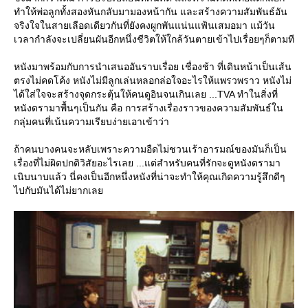
ทำให้พ่อลูกทั้งสองหันกลับมามองหน้ากัน และสร้างความสัมพันธ์อัน
จริงใจในสายเลือดเดียวกันที่ยังคงผูกพันแน่นแฟ้นเสมอมา แม้วัน
เวลากำลังจะเปลี่ยนผันอีกหนึ่งชีวิตให้ใกล้วันตายเข้าไปเรื่อยๆก็ตามที
หนังมาพร้อมกับการนำเสนออันราบเรื่อย เชื่องช้า ที่เดินหน้าเป็นเส้น
ตรงไม่คดโค้ง หนังไม่มีลูกเล่นหลอกล่อใจอะไรให้แพรวพราว หนังไม่
ได้ใส่ใจจะสร้างจุดกระตุ้นให้คนดูอินจนเกินเลย ...TVA ทำในสิ่งที่
หนังดรามาพื้นๆเป็นกัน คือ การสร้างเรื่องราวของความสัมพันธ์ใน
กลุ่มคนที่เน้นความเรียบง่ายเอาเข้าว่า
ถ้าคนบางคนจะหลับเพราะความอืดไม่ชวนเร้าอารมณ์ของมันก็เป็น
เรื่องที่ไม่ผิดปกติวิสัยอะไรเลย ...แต่สำหรับคนที่รักจะดูหนังดรามา
เนิบนาบแล้ว นี่คงเป็นอีกหนึ่งหนังที่น่าจะทำให้คุณเกิดความรู้สึกดีๆ
ไปกับมันได้ไม่ยากเล