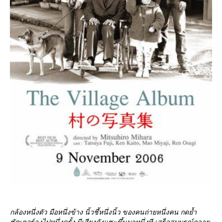
กล้องหนึ่งตัว มือหนึ่งข้าง นิ้วชี้หนึ่งนิ้ว ของคนถ่ายหนึ่งคน กดย้ำ