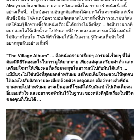
Always ผมก็เลยเกิดความคาดหวังและตั้งใจอยากจะรักหนังเรื่องนี้
อย่างเต็มที่... เป็นข้อความอันถูกต้องที่ผมได้สมหวังในความคิดแต่เริ่ม
ต้นซึ่งมีต่อ TVA แต่ข้อความอันผิดพลาดไปจากสิ่งที่ปรารถนามันก็ส่ง
ผลให้ผมรู้สึกซาบซึ้งกับหนังเรื่องนี้ได้อย่างไม่ถึงที่สุด ...ยังมีบางฉากที่
ผมปล่อยใจให้เสียน้ำตาไปกับฉากที่จังหวะลงและอารมณ์ได้ แต่มันก็
ไม่มีฉากไหนใน TVA ที่ทำให้ผมได้อิ่มในความรู้สึกจนเต็มหัวใจที่
อยากสุขล้นอย่างเต็มที่
"The Village Album" ... คือหนังดรามาเรียบๆ อารมณ์เรื่อยๆ ที่ไม่
ต้องมีพิธีรีตองอะไรในการดูให้มากมาย เพียงแค่คุณเตรียมค่าตั๋ว และ
เตรียมใจมาให้เพียงพอ ก็พร้อมจะสุขในอารมณ์ไปกับมันได้แล้ว ...
ม้มันจะไม่ใช่หนังที่สุดยอดสำหรับผม แต่ก็ขอเต็มใจจะชวนให้ทุกคน
ได้ลองไปสัมผัสความละเมียดด้วยตัวของคุณเอง เผื่อว่าบางสิ่งที่มัน
ขาดหายไปสำหรับผม อาจเป็นคุณที่โชคดีได้รับมันเข้าไปเติมเต็มจน
อิ่มเอมหัวใจ และอยากจดจำมันไว้ในฐานะของหนังดีๆอีกเรื่องในชีวิต
ของคุณก็เป็นได้ ...