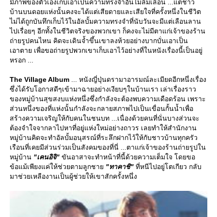
มีภาพของตัวเองเก็บเอาเป็นความทรงจำอันไม่ลืมเลือน ...แต่ชาว
บ้านบนดอยแห่งนั้นคงจะได้แต่เสียดายและเสียใจที่ครั้งหนึ่งในชีวิต
ไม่ได้ถูกบันทึกเก็บไว้ในอัลบั้มความทรงจำที่นับวันจะมีแต่เลือนลาน
ไปเรื่อยๆ อีกทั้งในชีวิตจริงของพวกเขา ก็คงจะไม่มีตาแก่เจ้าของร้าน
ถ่ายรูปคนไหน คิดจะเดินจ้ำขึ้นเขาลงห้วยอย่างบากบั่นเอาเป็น
เอาตาย เพื่อขอถ่ายรูปพวกเขาเก็บเอาไว้อย่างที่ในหนังเรื่องนี้เป็นอยู่
หรอก ...
The Village Album
... หนังญี่ปุ่นดรามาอารมณ์ละเมียดอีกหนึ่งเรื่อง
ซึ่งได้รับโอกาสดีๆเข้ามาฉายอย่างเงียบๆในบ้านเรา เล่าเรื่องราว
ของหมู่บ้านสุขสงบแห่งหนึ่งซึ่งกำลังจะต้องพบความเดือดร้อน เพราะ
ส่วนหนึ่งของที่แห่งนั้นกำลังจะกลายสภาพไปเป็นเขื่อนกั้นน้ำเพื่อ
สร้างความเจริญให้กับคนในชนบท ...เนื่องด้วยคนที่นั่นบางส่วนจะ
ต้องจำใจจากลาไปหาที่อยู่แห่งใหม่อย่างถาวร เลยทำให้สำนักงาน
หมู่บ้านคิดจะทำอัลบั้มอนุสรณ์ที่ระลึกฝากไว้ให้กับชาวบ้านทุกครัว
เรือนที่เคยมีส่วนร่วมเป็นสังคมของที่นี่ ...ตาแก่เจ้าของร้านถ่ายรูปใน
หมู่บ้าน
"เคนอิจิ"
ขันอาสาจะทำหน้าที่นี้ด้วยความเต็มใจ โดยขอ
ข้อแม้เพียงแค่ให้ช่วยตามลูกชา
"ทาคาชิ"
ที่หนีไปอยู่โตเกียว กลับ
มาช่วยเหลืองานเป็นผู้ช่วยให้เขาสักครั้งหนึ่ง