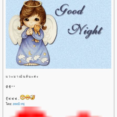
ว ะ ม า เม้ น ส์ น ะ ค่ ะ
ที ซี * *
จุ๊ ฟ ฟ ฟ ..
ดย:
zeeD.mj