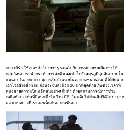
ผกก.เบิร์ก ใช้เวลาชั่วโมงกว่าๆ หมดไปกับการพยายามเปิดทางให้
กลุ่มก้อนดารานำกระทำการส่งตัวเองเข้าไปยังสมรภูมิสุดอันตรายใน
ดนตะวันออกกลาง สู่การสืบสวนหาต้นตอของชนวนเหตุที่ได้จัดฉาก
เอาไว้อย่างซ้ำซ้อน ก่อนจะจบลงด้วย 20 นาทีสุดท้าย กับช่วงเวลาที่
หนังขายความเป็นแอ๊คชั่นอย่างเต็มตัว ด้วยสถานการณ์การช่ว
เหลือตัวประกันที่มีคนหนึ่งในก๊วน FBI โดนจับไปทำคลิปวิดีโอฆ่าปาด
คอ แบบอย่างที่เราเคยเห็นกันมาจนชินตา