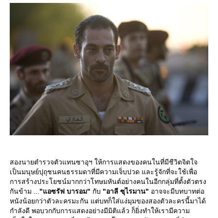
สองนายตำรวจตัวแทนซาอุฯ ให้การแสดงของคนในที่มีชีวิตจิตใจ
เป็นมนุษย์ปุถุชนคนธรรมดาที่มีความเจ็บปวด และรู้จักที่จะใช้เพื่อ
การสร้างประโยชน์มากกว่าโทษมหันต์อย่างคนในอีกกลุ่มที่ตั้งตัวตรง
กันข้าม ...
"แอซรัฟ บารอม"
กับ
"อาลี ซุไรมาน"
อาจจะมีบทบาทต่อ
หนังน้อยกว่าตัวละครมะกัน แต่บทก็ใส่แง่มุมของสองตัวละครนี้มาได้
กำลังดี พอบวกกับการแสดงอย่างมีมิติแล้ว ก็ยิ่งทำให้เรามีความ