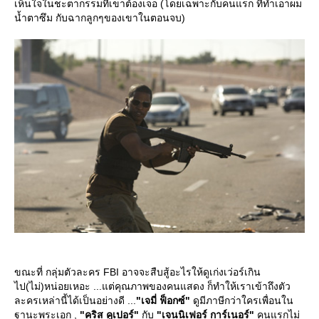
เห็นใจในชะตากรรมที่เขาต้องเจอ (โดยเฉพาะกับคนแรก ที่ทำเอาผม
น้ำตาซึม กับฉากลูกๆของเขาในตอนจบ)
ขณะที่ กลุ่มตัวละคร FBI อาจจะสืบสู้อะไรให้ดูเก่งเว่อร์เกิน
ไป(ไม่)หน่อยเหอะ ...แต่คุณภาพของคนแสดง ก็ทำให้เราเข้าถึงตัว
ละครเหล่านี้ได้เป็นอย่างดี ...
"เจมี่ ฟ็อกซ์"
ดูมีภาษีกว่าใครเพื่อนใน
ฐานะพระเอก ,
"คริส คูเปอร์"
กับ
"เจนนิเฟอร์ การ์เนอร์"
คนแรกไม่