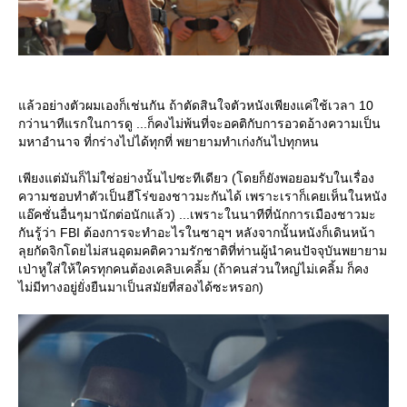
ล้วอย่างตัวผมเองก็เช่นกัน ถ้าตัดสินใจตัวหนังเพียงแค่ใช้เวลา 10
กว่านาทีแรกในการดู ...ก็คงไม่พ้นที่จะอคติกับการอวดอ้างความเป็น
มหาอำนาจ ที่กร่างไปได้ทุกที่ พยายามทำเก่งกันไปทุกหน
เพียงแต่มันก็ไม่ใช่อย่างนั้นไปซะทีเดียว (โดยก็ยังพอยอมรับในเรื่อง
ความชอบทำตัวเป็นฮีโร่ของชาวมะกันได้ เพราะเราก็เคยเห็นในหนัง
อ๊คชั่นอื่นๆมานักต่อนักแล้ว) ...เพราะในนาทีที่นักการเมืองชาวมะ
กันรู้ว่า FBI ต้องการจะทำอะไรในซาอุฯ หลังจากนั้นหนังก็เดินหน้า
ลุยกัดจิกโดยไม่สนอุดมคติความรักชาติที่ท่านผู้นำคนปัจจุบันพยายาม
เป่าหูใส่ให้ใครทุกคนต้องเคลิบเคลิ้ม (ถ้าคนส่วนใหญ่ไม่เคลิ้ม ก็คง
ไม่มีทางอยู่ยั่งยืนมาเป็นสมัยที่สองได้ซะหรอก)