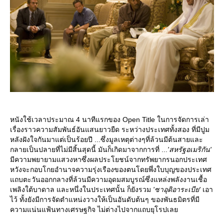
หนังใช้เวลาประมาณ 4 นาทีแรกของ Open Title ในการจัดการเล่า
เรื่องราวความสัมพันธ์อันแสนยาวยืด ระหว่างประเทศทั้งสอง ที่มีปูม
หลังฝังใจกันมาแต่เป็นร้อยปี ...ซึ่งมูลเหตุต่างๆที่ล้วนมีต้นสายและ
กลายเป็นปลายที่ไม่มีสิ้นสุดนี้ มันก็เกิดมาจากการที่ ...
'สหรัฐอเมริกัน'
มีความพยายามแสวงหาซึ่งผลประโยชน์จากทรัพยากรนอกประเทศ
หวังจะกอบโกยอำนาจความรุ่งเรืองของตนโดยพึ่งใบบุญของประเทศ
ถบตะวันออกกลางที่ล้วนมีความอุดมสมบูรณ์ซึ่งแหล่งพลังงานเชื้อ
เพลิงใต้บาดาล และหนึ่งในประเทศนั้น ก็ยังรวม
'ซาอุดิอาระเบีย'
เอา
ไว้ ทั้งยังมีการจัดตำแหน่งวางให้เป็นอันดับต้นๆ ของพันธมิตรที่มี
ความแน่นแฟ้นทางเศรษฐกิจ ไม่ต่างไปจากแถบยุโรปเล