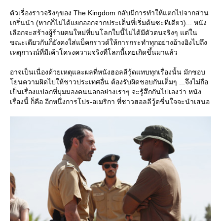
ตัวเรื่องราวจริงๆของ The Kingdom กลับมีการทำให้แตกไปจากส่วน
เกริ่นนำ (หากก็ไม่ได้แยกออกจากประเด็นที่เริ่มต้นซะทีเดียว)... หนัง
เลือกจะสร้างผู้ร้ายคนใหม่ที่บนโลกใบนี้ไม่ได้มีตัวตนจริงๆ แต่ใน
ขณะเดียวกันก็ยังคงใส่แบ็คกราวด์ให้การกระทำทุกอย่างอ้างอิงไปถึง
เหตุการณ์ที่มีเค้าโครงความจริงที่โลกนี้เคยเกิดขึ้นมาแล้ว
อาจเป็นเนื่องด้วยเหตุและผลที่หนังฮอลลีวู้ดแทบทุกเรื่องนั้น มักชอบ
นความผิดไปให้ชาวประเทศอื่น ต้องรับผิดชอบกันเต็มๆ ...จึงไม่ถือ
เป็นเรื่องแปลกที่มุมมองคนนอกอย่างเราๆ จะรู้สึกกันไปเองว่า หนัง
เรื่องนี้ ก็คือ อีกหนึ่งการโปร-อเมริกา ที่ชาวฮอลลีวู้ดชื่นใจจะนำเสนอ