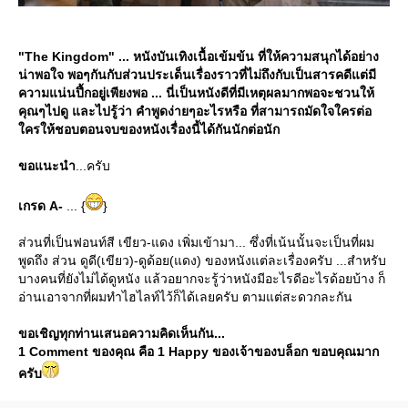
"The Kingdom" ... หนังบันเทิงเนื้อเข้มข้น ที่ให้ความสนุกได้อย่าง
น่าพอใจ พอๆกันกับส่วนประเด็นเรื่องราวที่ไม่ถึงกับเป็นสารคดีแต่มี
ความแน่นปึ้กอยู่เพียงพอ ... นี่เป็นหนังดีที่มีเหตุผลมากพอจะชวนให้
คุณๆไปดู และไปรู้ว่า คำพูดง่ายๆอะไรหรือ ที่สามารถมัดใจใครต่อ
ครให้ชอบตอนจบของหนังเรื่องนี้ได้กันนักต่อนัก
ขอแนะนำ
...ครับ
เกรด A-
... {
}
ส่วนที่เป็นฟอนท์สี เขียว-แดง เพิ่มเข้ามา... ซึ่งที่เน้นนั้นจะเป็นที่ผม
พูดถึง ส่วน ดูดี(เขียว)-ดูด้อย(แดง) ของหนังแต่ละเรื่องครับ ...สำหรับ
บางคนที่ยังไม่ได้ดูหนัง แล้วอยากจะรู้ว่าหนังมีอะไรดีอะไรด้อยบ้าง ก็
อ่านเอาจากที่ผมทำไฮไลท์ไว้ก็ได้เลยครับ ตามแต่สะดวกละกัน
ขอเชิญทุกท่านเสนอความคิดเห็นกัน...
1 Comment ของคุณ คือ 1 Happy ของเจ้าของบล็อก ขอบคุณมาก
ครับ