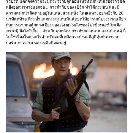
รวบรัด แต่ก็คงความระมัดระวังกับจุดอ่อนไหวที่ไม่ตีให้มีเรื่องราวขัด
้งออกมาทางนอกจอ ...การกำกับของ เบิร์ก ทำได้กระชับ และมี
ความสนุกน่าติดตามอยู่ในแต่ละส่วนหนัง โดยเฉพาะอย่างยิ่งกับ 20
นาทีสุดท้าย ที่ระห่ำแลกกระสุนกันมันส์หยดให้อารมณ์ประมาณเดียว
กับการฉากต่อสู้กลางเมืองของ
Heat
(หนังของโปรดิวเซอร์ ไมเคิล
มานน์)
ังไงยังงั้น ...ส่วนกับมุมกล้อง การถ่ายภาพแบบแฮนด์เฮลด์ ก็
ไม่ใช่เรื่องใหญ่อะไรสำหรับผมที่เหมือนจะยังพอมีภูมิคุ้มกันมาจาก
บอร์น ภาคสาม หลงเหลือติดตาอยู่