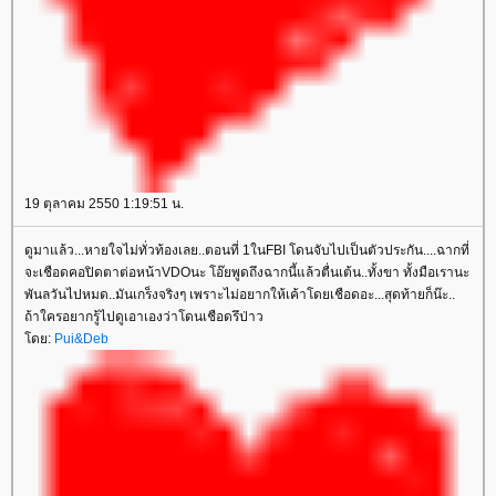
19 ตุลาคม 2550 1:19:51 น.
ดูมาแล้ว...หายใจไม่ทั่วท้องเลย..ตอนที่ 1ในFBI โดนจับไปเป็นตัวประกัน....ฉากที่
จะเชือดคอปิดตาต่อหน้าVDOนะ โอ๊ยพูดถึงฉากนี้แล้วตื่นเต้น..ทั้งขา ทั้งมือเรานะ
พันลวันไปหมด..มันเกร็งจริงๆ เพราะไม่อยากให้เค้าโดยเชือดอะ...สุดท้ายก็น๊ะ..
ถ้าใครอยากรู้ไปดูเอาเองว่าโดนเชือดรึป่าว
ดย:
Pui&Deb