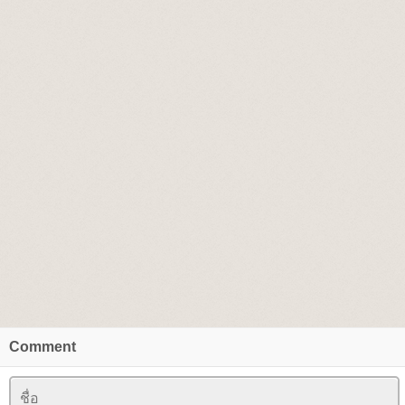
Comment