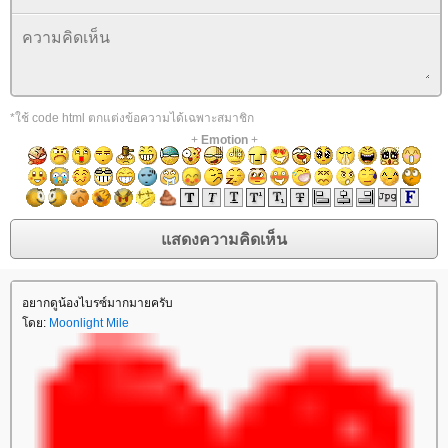
*ใช้ code html ตกแต่งข้อความได้เฉพาะสมาชิก
+
Emotion
+
อยากดูน้องไบรซ์มากมายครับ
ดย:
Moonlight Mile