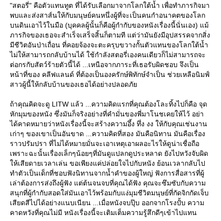
"สตอรี่" คือตัวแทนทูต ที่ได้รับเลือกมาจากโลกใต้น้ำ เพื่อทำภารกิจมา
พบและส่งสาส์นให้กับมนุษย์คนหนึ่งผู้ที่จะเป็นคนกำอนาคตของโลก
บนดินเอาไว้ในมือ (บุคคลผู้นั้นก็คือผู้กำกับของหนังเรื่องนี้นั่นเอง) แม้
ภารกิจของเธอจะสำเร็จเสร็จสิ้นก็ตามที แต่ว่ามันยังมีอุปสรรคจากสิ่ง
มีชีวิตอันป่าเถื่อน ที่คอยจ้องจะตะครุบขวางกั้นตัวแทนของโลกใต้น้ำ
ไม่ให้สามารถกลับบ้านได้ ใช้กำลังสตอรี่เองคนเดียวก็ไม่สามารถจะ
ต่อกรกับสัตว์ร้ายตัวนี้ได้ ...เหนือจากภาระที่เธอรับผิดชอบ จึงเป็น
หน้าที่ของ คลีฟแลนด์ ที่ต้องเป็นองครักษ์พิทักษ์จำเป็น ช่วยเหลือนิมฟ์
สาวผู้นี้ให้กลับบ้านของเธอได้อย่างปลอดภั
ถ้าคุณคิดจะดู LITW แล้ว ...ความคิดแรกที่คุณต้องโละทิ้งไปก็คือ จุด
หักมุมของหนัง ซึ่งมันก็จริงอย่างที่คำมั่นของพี่มาโนชเคยให้ไว้ อย่า
ได้คาดหมายว่าหนังเรื่องนี้จะสร้างความอึ้ง ทึ่ง งง ให้กับคุณเช่นงาน
เก่าๆ ของเขาเป็นอันขาด ...ความคิดที่สอง มันคือนิทาน มันคือเรื่อง
ราวปรัมปรา ที่ไม่ได้หมายมั่นจะเอาเหตุเอาผลอะไรให้ดูน่าเชื่อถือ
เพราะฉะนั้นเรื่องเล็กๆน้อยๆที่มันดูแปลกดูประหลาด ยังไปหวังจับผิด
ห้เสียดายเวลาเล่น ขอเพียงแค่ปล่อยใจไปกับหนัง ย้อนเวลากลับไป
ทำตัวเป็นเด็กที่ชอบฟังนิทานจากน้ำคำของผู้ใหญ่ ฟังการสื่อสารที่ผู้
เล่าต้องการส่งถึงผู้ฟัง แต่ต้นจนจบที่คุณได้ฟัง คุณจะซึมซับกับความ
สนุกที่ผู้กำกับสอดใส่มันเอาไว้พร้อมกับแง่มุมชีวิตมนุษย์ที่กัดจิกกัดเจ็บ
เสียดสีไปได้อย่างแนบเนียน ...เมื่อหนังจบปุ๊บ ออกจากโรงปั้บ ความ
คาดหวังที่คุณไม่มี หนังเรื่องนี้จะเติมเต็มความรู้สึกดีๆเข้าไปแทน