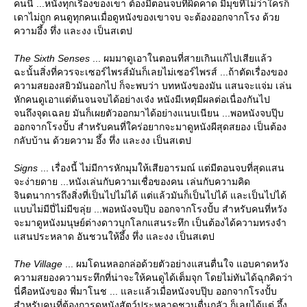
คนนี้ ...หนังทุกเรื่องของเขา ต้องมีตอนจบที่ผิดคาด มีมุขที่ไม่ว่าใครก็
เดาไม่ถูก คนดูทุกคนเมื่อดูหนังของเขาจบ จะต้องออกจากโรง ด้ว
ความอึ้ง ทึ่ง และงง เป็นสเตป
The Sixth Senses
... ผมมาดูเอาในตอนที่สายเกินแก้ไปเสียแล้ว
ฉะนั้นสิ่งที่ควรจะเซอร์ไพรส์มันก็เลยไม่เซอร์ไพรส์ ...ถ้าตัดเรื่องของ
ความสยองสยิวมันออกไป ก็จะพบว่า บทหนังของมัน แสนจะแจ่ม เล่น
หักคนดูเอาแต่ต้นจนจบได้อย่างเจ๋ง หนังมีเหตุมีผลต่อเนื่องกันไป
จนถึงจุดเฉลย มันก็เผยตัวออกมาได้อย่างแนบเนียน ...พอหนังจบปุ๊บ
ออกจากโรงปั้บ สำหรับคนที่ใคร่อยากจะมาดูหนังผีสุดสยอง เป็นต้อง
กลับบ้าน ด้วยความ อึ้ง ทึ่ง และงง เป็นสเตป
Signs
... เรื่องนี้ ไม่มีการหักมุมให้เสียอารมณ์ แต่มีตอนจบที่สุดแสน
จะง่ายดาย ...หนังเล่นกับความเชื่อของคน เล่นกับความคิด
จินตนาการถึงสิ่งที่เป็นไปไม่ได้ แต่แล้วมันก็เป็นไปได้ และเป็นไปได้
บบไม่มีปี่ไม่มีขลุ่ย ...พอหนังจบปุ๊บ ออกจากโรงปั้บ สำหรับคนที่หวัง
จะมาดูหนังมนุษย์ต่างดาวบุกโลกแสนระทึก เป็นต้องได้ความทรงจำ
สนประหลาด อันชวนให้อึ้ง ทึ่ง และงง เป็นสเตป
The Village
... ผมโดนหลอกล่อด้วยตัวอย่างแสนตื่นใจ แอบคาดหวัง
ความสยองความระทึกที่น่าจะให้คนดูได้เต็มจุก โดยไม่ทันได้ฉุกคิดว่า
นี่คือหนังของ พี่มาโนช ... และแล้วเมื่อหนังจบปุ๊บ ออกจากโรงปั้บ
สำหรับคนที่ต้องการดูหนังสัตว์ประหลาดชวนตื่นกลัว ก็เลยได้แต่ อึ้ง