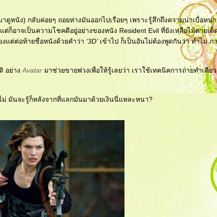
าดูหนัง) กลับค่อยๆ ถอยห่างมันออกไปเรื่อยๆ เพราะรู้สึกถึงความน่าเบื่อหน
่ก็อาจเป็นความโชคดีอยู่อย่างของหนัง Resident Evil ที่ยังเหลือไม้ตายเด็ด
เพียงแต่ต่อท้ายชื่อหนังด้วยคำว่า
‘3D’
เข้าไป ก็เป็นอันไม่ต้องพูดกันว่า ทำไม ภาค
ติ อย่าง
Avatar
มาช่วยขายพ่วงเพื่อให้รู้เลยว่า เราใช้เทคนิคการถ่ายทำเดีย
่ มันจะรู้ก็หลังจากที่แลกมันมาด้วยเงินนี่แหละหนา?