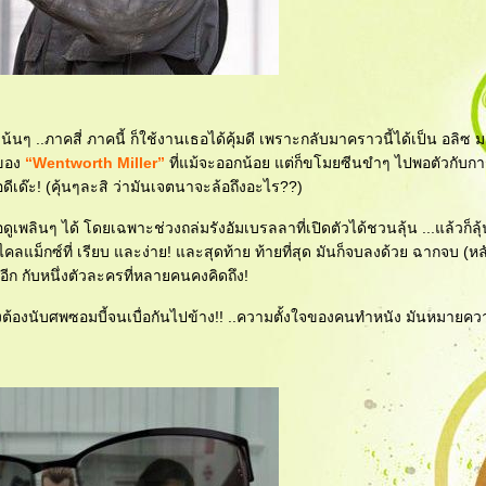
น้นๆ ..ภาคสี่ ภาคนี้ ก็ใช้งานเธอได้คุ้มดี เพราะกลับมาคราวนี้ได้เป็น อลิซ 
นของ
“Wentworth Miller”
ที่แม้จะออกน้อย แต่ก็ขโมยซีนขำๆ ไปพอตัวกับการท
ดีเด๊ะ! (คุ้นๆละสิ ว่ามันเจตนาจะล้อถึงอะไร??)
ูเพลินๆ ได้ โดยเฉพาะช่วงถล่มรังอัมเบรลลาที่เปิดตัวได้ชวนลุ้น ...แล้วก็ลุ
ากไคลแม็กซ์ที่ เรียบ และง่าย! และสุดท้าย ท้ายที่สุด มันก็จบลงด้วย ฉากจบ (หล
้อีก กับหนึ่งตัวละครที่หลายคนคงคิดถึง!
บ ยังต้องนับศพซอมบี้จนเบื่อกันไปข้าง!! ..ความตั้งใจของคนทำหนัง มันหมาย