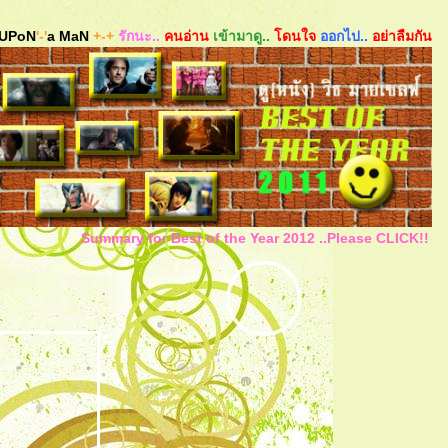
UPoN
'-'
a MaN
+-+
รักนะ..
คนอ่าน
เข้ามาดู..
ดนใจ
ออกไป..
อย่าลืมกัน
Summary for Best of the Year 2012 ..Please CLICK!!