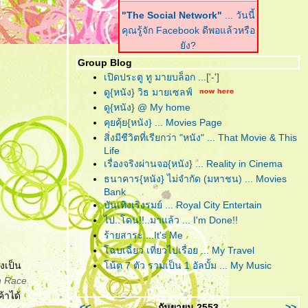
"The Social Network"
... วันนี้
คุณรู้จัก Facebook ดีพอแล้วหรือ
ัง?
Group Blog
"Harry Potter and the Deathly
เปิดประตู ทู มายบล็อก ...['-']
Hallows : Part I"
... ฉันต้องเปิด
ดู{หนัง} วิธ มายเซลฟ์
เพื่อจะปิด!
ดู{หนัง} @ My home
คุยคุ้ย{หนัง} ... Movies Page
"Scrubb : Kid"
... คำตอบของ
สิ่งมีชีวิตที่เรียกว่า "หนัง" ... That Movie & This
เพลงอินดี้ที่ฟังง่าย อยู่ในอัลบั้มนี้
Life
ล้ว
เรื่องจริงผ่านจอ{หนัง} ... Reality in Cinema
ธนาคาร{หนัง} ไม่จำกัด (มหาชน) ... Movies
"Due Date"
... รวมกันเราต้องอยู่
Bank
(กรุณา)อย่าทิ้งตูเป็นอันขาด!!?
บันเทิงเริงรมย์ ... Royal City Entertain
"B.o.B. Presents: The
ไป..โดน!!..มาแล้ว ... I'm Done!!
Adventures of Bobby Ray"
...
ร้ายสาระ ...It's Me
อาจเป็นฮิปฮอปหน้าใหม่ แต่ไม่ขอ
ฉบเฉี่ยว เที่ยวไปเรื่อย ... My Travel
ึดติดความฮิป
งเป็น
น้ต 7 ตัว รวมเป็น 1 อัลบั้ม ... My Music
h Race
"RED"
... โตอย่างสมวัย แก่อย่าง
้าได้
มีคุณภาพ และจงระห่ำอย่างไม่
<<
กันยายน 2553
>>