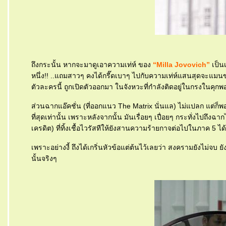
ถึงกระนั้น หากจะมาดูเอาความเท่ห์ ของ
“Milla Jovovich”
เป็นเ
หนึ่ง!! ..แถมสาวๆ คงได้กรี๊ดเบาๆ ไปกับความเท่ห์แสนสุดจะแม
ตัวละครนี้ ถูกเปิดตัวออกมา ในจังหวะที่กำลังติดอยู่ในกรงในคุกพอ
ส่วนฉากแอ๊คชั่น (ที่ออกแนว The Matrix นั่นแล) ไม่แปลก แต่ก็พอด
ที่สุดเท่านั้น เพราะหลังจากนั้น มันเรื่อยๆ เปื่อยๆ กระทั่งไปถึงฉ
เครดิต) ที่ทิ้งเชื้อไวรัสทีให้ยังสานความร้ายกาจต่อไปในภาค 5 ได
เพราะอย่างงี้ ถึงได้เกริ่นหัวข้อแต่ต้นไว้เลยว่า สงครามยังไม่จ
นั้นจริงๆ