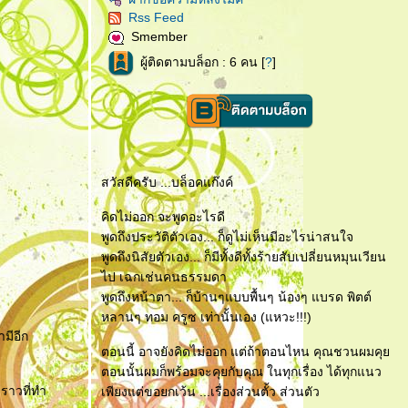
Rss Feed
Smember
ผู้ติดตามบล็อก : 6 คน [
?
]
สวัสดีครับ ...บล็อคแก๊งค์
คิดไม่ออก จะพูดอะไรดี
พูดถึงประวัติตัวเอง... ก็ดูไม่เห็นมีอะไรน่าสนใจ
พูดถึงนิสัยตัวเอง... ก็มีทั้งดีทั้งร้ายสับเปลี่ยนหมุนเวียน
ไป เฉกเช่นคนธรรมดา
พูดถึงหน้าตา... ก็บ้านๆแบบพื้นๆ น้องๆ แบรด พิตต์
หลานๆ ทอม ครูซ เท่านั้นเอง (แหวะ!!!)
มีอีก
ตอนนี้ อาจยังคิดไม่ออก แต่ถ้าตอนไหน คุณชวนผมคุ
ตอนนั้นผมก็พร้อมจะคุยกับคุณ ในทุกเรื่อง ได้ทุกแนว
งราวที่ทำ
เพียงแต่ขอยกเว้น ...เรื่องส่วนตั้ว ส่วนตัว