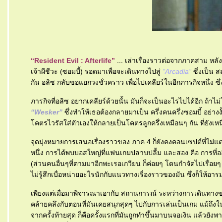
“Resident Evil : Afterlife”
... เล่าเรื่องราวต่อจากภาคสาม หลั
เจ้าผีชีวะ (ซอมบี้) รอดมาเพื่อจะเดินทางไปสู่
“Arcadia”
ซึ่งเป็น ส
กัน อลิซ กลับขอแยกวงชั่วคราว เพื่อไปเคลียร์ในอีกภารกิจหนึ่ง ซึ
ภารกิจที่อลิซ อยากเคลียร์ด้วยนั้น มันก็จะเป็นอะไรไปได้อีก ถ้าไม
“Wesker”
ซึ่งทำให้เธอต้องกลายมาเป็น ครึ่งคนครึ่งซอมบี้ อย่างงั้
คตรไวรัสใส่ตัวเองให้กลายเป็นโคตรลูกครึ่งเหมือนๆ กัน ที่ยังเหนื
จุดมุ่งหมายการเสนอเรื่องราวของ ภาค 4 ก็ยังคงคอนเซปต์ที่ไม่
หนึ่ง การได้พบบอสใหญ่ที่แฟนเกมปลาบปลื้ม และสอง คือ การที่อลิซ
(ส่วนคนอื่นๆที่ตามมาอีกพะเรอเกวียน ก็ค่อยๆ โดนกำจัดไปเรื่อยๆ
ไม่รู้สึกเบื่อหน่ายอะไรนักกับแนวทางเรื่องราวของมัน ซึ่งก็ให้อารม
เพียงแต่เมื่อมาพิจารณาเอากับ สถานการณ์ ระหว่างการเดินทางของเร
คล้ายคลึงกับตอนที่มันเคยสนุกสุดๆ ไปกับการเล่นเป็นเกม แม้ถึงใ
จากครั้งท้ายสุด ก็คือครั้งแรกที่มันถูกทำขึ้นมาบนจอเงิน แล้วยั