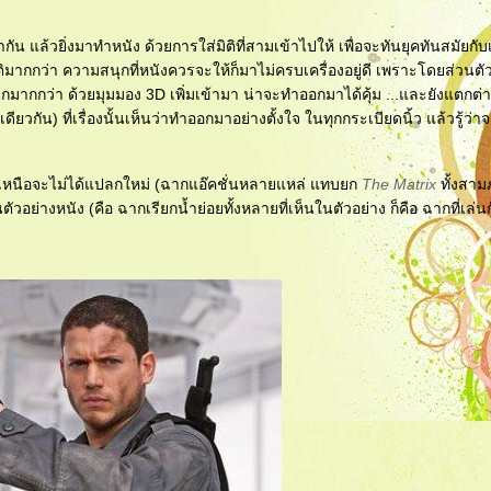
ัน แล้วยิ่งมาทำหนัง ด้วยการใส่มิติที่สามเข้าไปให้ เพื่อจะทันยุคทันสมัยก
มีมิติมากกว่า ความสนุกที่หนังควรจะให้ก็มาไม่ครบเครื่องอยู่ดี เพราะโดยส่วนตัว
สนุกมากกว่า ด้วยมุมมอง 3D เพิ่มเข้ามา น่าจะทำออกมาได้คุ้ม ...และยังแตกต่
ยวกัน) ที่เรื่องนั้นเห็นว่าทำออกมาอย่างตั้งใจ ในทุกกระเบียดนิ้ว แล้วรู้ว่า
กเหนือจะไม่ได้แปลกใหม่ (ฉากแอ๊คชั่นหลายแหล่ แทบยก
The Matrix
ทั้งสา
ตัวอย่างหนัง (คือ ฉากเรียกน้ำย่อยทั้งหลายที่เห็นในตัวอย่าง ก็คือ ฉากที่เล่น