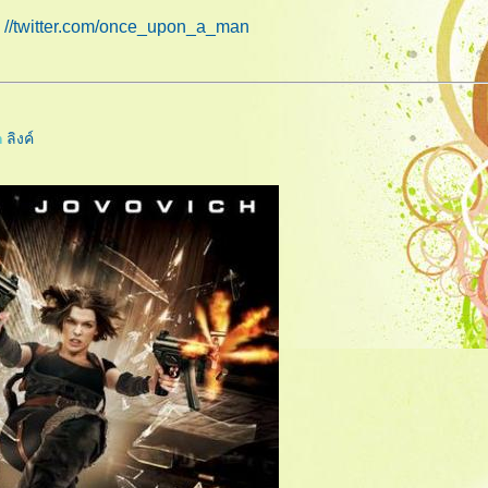
//twitter.com/once_upon_a_man
@
m
ลิงค์