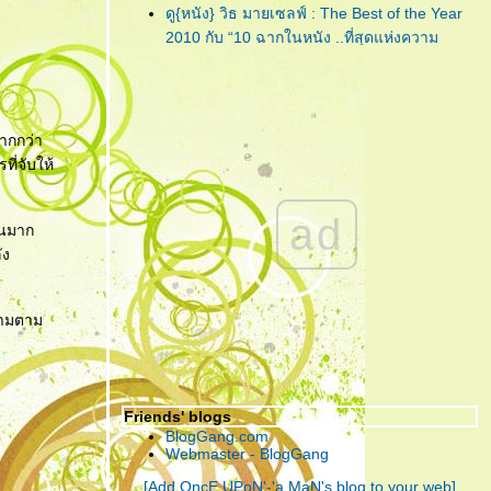
"Lula : Twist"
... เพลงฟังชวน
ดู{หนัง} วิธ มายเซลฟ์ : The Best of the Year
เพลิน จากคนเพลินๆ ที่ชื่อ 'ลุลา'
2010 กับ “10 ฉากในหนัง ..ที่สุดแห่งความ
ประทับใจ”
"Piranha 3D"
... กัดกระจุย เลือด
ดู{หนัง} วิธ มายเซลฟ์ : The Best of the Year
กระจาย สามมิติกระเจิง!!!
2010 กับ “การแสดง ..ที่สุดแห่งความประทับใจ”
ดู{หนัง} วิธ มายเซลฟ์ : The Best of the Year
"CHARICE"
... เพชรน้ำงามเม็ด
มากกว่า
2010 กับ “10 หนังดี ..in My Home”
เล็กแห่ง ‘เอเชีย’ ที่คู่ควรกับการ
ี่จับให้
ดู{หนัง} วิธ มายเซลฟ์ : The Best of the Year
เจียระไนโดย ‘อเมริกา’
2010 กับ “5 หนังไม่สนุก ให้อยากลืม เป็นที่สุด”
ad
"กวน มึน โฮ"
... ความรัก อาจแพ้
้นมาก
"The Social Network" ... วันนี้ คุณรู้จัก
บ้างอะไรบ้าง แต่ ความ ‘เห็นแก่
ัง
Facebook ดีพอแล้วหรือยัง?
ตัว’ เอาชนะได้ทุกสิ่ง!
"Harry Potter and the Deathly Hallows : Part
I" ... ฉันต้องเปิด เพื่อจะปิด!
ความตาม
"Due Date" ... รวมกันเราต้องอยู่ (กรุณา)อย่าทิ้ง
ตูเป็นอันขาด!!?
"RED" ... โตอย่างสมวัย แก่อย่างมีคุณภาพ และ
จงระห่ำอย่างไม่เหลืออะไรจะเสีย!
Friends' blogs
"อินทรีแดง" ... สมศักดิ์ศรีที่ได้กลับมา ..วีรบุรุษที่
BlogGang.com
หนังไทยต้องการ!
Webmaster - BlogGang
"ชั่วฟ้าดินสลาย" ... เมื่อคำ “รัก” มีค่าเท่าคำว่า
[Add OncE UPoN'-'a MaN's blog to your web]
“ร้าย” คงทำลายคนทั้งหลายให้วายวอด