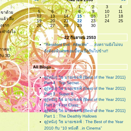
เหลืออะไรจะเสีย!
1
2
3
4
5
6
7
8
9
10
11
ับเขาด้ว
"ห้องตรงข้าม หัวใจตรงกัน"
...
12
13
14
15
16
17
18
แล้ว ถึง
(หนังสั้น)แบบตัวเต็ม ที่ไม่มีอะไร
19
20
21
22
23
24
25
างจาก
26
27
28
29
30
มากมาย แต่ก็ยังมีความจริงใจ!
จะทำยังไง
22 กันยายน 2553
"ห้องตรงข้าม หัวใจตรงกัน"
...
"Resident Evil : Afterlife" ... สงครามยังไม่จบ
กับตัวอย่างน้ำจิ้ม ของหนังสั้นที่
มภาคมา
ังต้องนับศพซอมบี้จนเบื่อกันไปข้าง!!
คงจะมีอะไรๆอยู่ในนั้น
กับ 3D
"อินทรีแดง"
... สมศักดิ์ศรีที่ได้
All Blogs
กลับมา ..วีรบุรุษที่หนังไท
ต้องการ!
ดู{หนัง} วิธ มายเซลฟ์ {Best of the Year 2011}
Part 4 : Top Secret
"ชั่วฟ้าดินสลาย"
... เมื่อคำ “รัก”
ดู{หนัง} วิธ มายเซลฟ์ {Best of the Year 2011}
มีค่าเท่าคำว่า “ร้าย” คงทำลายคน
Part 3 : Super 8
ทั้งหลายให้วายวอด
ดู{หนัง} วิธ มายเซลฟ์ {Best of the Year 2011}
Part 2 : First Class
"Resident Evil : Afterlife"
...
ดู{หนัง} วิธ มายเซลฟ์ {Best of the Year 2011}
สงครามยังไม่จบ ยังต้องนับศพ
Part 1 : The Deathly Hallows
ซอมบี้จนเบื่อกันไปข้าง!!
ดู{หนัง} วิธ มายเซลฟ์ : The Best of the Year
2010 กับ “10 หนังดี ..in Cinema”