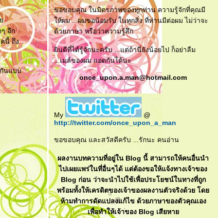
ขอขอบคุณ ในมิตรภาพของทุกท่าน ความรู้จักที่คุณมี
่า
ห้ผม ...ผมขอน้อมรับ ในทุกสิ่ง ที่ท่านมีต่อผม ไม่ว่าจะ
ๆ อีก
ด้วยภาษา หรือว่าความรู้สึก
นี้ ถึง
ินดีที่ได้รู้จักนะครับ ...แต่ถ้านี่ยังน้อยไป ก็อย่าลืม
...เมล์ของผม แอดกันได้นะ
วกันแบบ
once_upon.a.man@hotmail.com
My
@
http://twitter.com/once_upon_a_man
ขอขอบคุณ และสวัสดีครับ ...รักนะ คนอ่าน
ผลงานบทความที่อยู่ใน Blog นี้ สามารถให้คนอื่นนำ
ไปเผยแพร่ในที่อื่นๆได้ แต่ต้องขอให้แจ้งทางเจ้าของ
Blog ก่อน ว่าจะนำไปใช้เพื่อประโยชน์ในทางที่ถูก
พร้อมทั้งให้เครดิตของเจ้าของผลงานตัวจริงด้วย โด
ห้ามทำการดัดแปลงแก้ไข ด้วยภาษาของตัวคุณเอง
เพื่อทำให้เจ้าของ Blog เสียหา