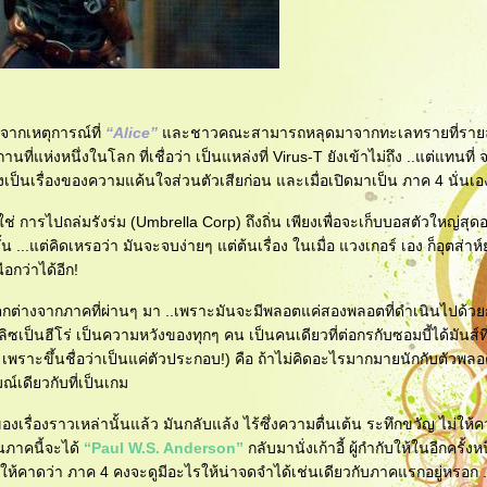
งจากเหตุการณ์ที่
“Alice”
ละชาวคณะสามารถหลุดมาจากทะเลทรายที่ราย
ถานที่แห่งหนึ่งในโลก ที่เชื่อว่า เป็นแหล่งที่ Virus-T ยังเข้าไม่ถึง ..แต่แทนที
่งเป็นเรื่องของความแค้นใจส่วนตัวเสียก่อน และเมื่อเปิดมาเป็น ภาค 4 นั่นเอ
่ใช่ การไปถล่มรังร่ม (Umbrella Corp) ถึงถิ่น เพียงเพื่อจะเก็บบอสตัวใหญ่สุดอ
น ...แต่คิดเหรอว่า มันจะจบง่ายๆ แต่ต้นเรื่อง ในเมื่อ แวงเกอร์ เอง ก็อุตส่าห
อกว่าได้อีก!
แตกต่างจากภาคที่ผ่านๆ มา ..เพราะมันจะมีพลอตแค่สองพลอตที่ดำเนินไปด้วย
เป็นฮีโร่ เป็นความหวังของทุกๆ คน เป็นคนเดียวที่ต่อกรกับซอมบี้ได้มันส์ที
 เพราะขึ้นชื่อว่าเป็นแค่ตัวประกอบ!) คือ ถ้าไม่คิดอะไรมากมายนักกับตัวพลอ
ณ์เดียวกับที่เป็นเกม
ื่องราวเหล่านั้นแล้ว มันกลับแล้ง ไร้ซึ่งความตื่นเต้น ระทึกขวัญ ไม่ให้คว
นภาคนี้จะได้
“Paul W.S. Anderson”
กลับมานั่งเก้าอี้ ผู้กำกับให้ในอีกครั้งหน
งพาให้คาดว่า ภาค 4 คงจะดูมีอะไรให้น่าจดจำได้เช่นเดียวกับภาคแรกอยู่หรอก .