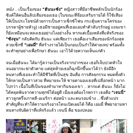
หนัง
...เป็นเรื่องของ
"ฮันนะซัง"
หญิงสาวที่มีอาชีพหลักเป็นนักร้อง
ซิงค์ให้คนอื่นลิปเสียงของเธอ (ในขณะที่จ๊อบเสริมรายได้ ก็ใช้เสียง
ห้เป็นประโยชน์ด้วยการเป็นสาวเซ็กซ์โฟน กระตุ้นความใคร่ของ
บรรดาผู้ชายหัวงู) เธอมีชายอยู่คนที่เธอแอบทำตัวลับๆรักอยู่ แถมเขา
ก็ยังเหมือนจะหลงเธออย่างไงอย่างงั้น หากแต่เบื้องหลังที่แท้จริงของ
"ซังจุน"
กลับคิดกับ ฮันนะ แค่เพียงว่า เธอคือเงาเสียงของนักร้องสุด
สวยเซ็กซี่
"เอมมี่"
ที่สร้างรายได้เป็นกอบเป็นกำให้ค่ายเทป พร้อมทั้ง
จะทำทุกอย่างเพื่อรักษา ฮันนะ เอาไว้ด้วยความเห็นแก่ตัว
จนเมื่อฮันนะ ได้มารู้ความเป็นจริงจากปากของ เธอก็เจ็บปวดหัวใจ
จนอยากจะฆ่าตัวตาย แต่สุดท้ายเธอก็ฉุกนึกขึ้นมาได้ว่า ยังมีอีก
หนทางที่เธอจะทำให้มีชีวิตที่เป็นสุข อันคือ การศัลยกรรม หมดทั้งตัว
ห้กลายเป็นสาวสวย ที่หมายจะให้ ชายตามองเธอที่เปลือกหน้า มาก
ไปกว่า เนื้อในที่เป็นของทำมาหากินของเขา ...หากแต่ ฮันนะ ก็ยังไม่
ได้หลุดพ้นจากความทุกข์ได้อยู่ดี เมื่อเธอต้องโกหกว่า เธอคือ
"เจนนี่"
สาวลูกครึ่งเกาหลี-อเมริกา ต่อหน้า และคนรอบข้าง ...ซึ่งตัวแปร
สำคัญที่จะทำให้ความจริงอาจโดนเปิดเผยได้ ก็คือ เอมมี่ ที่พยายามหา
หนทางจับผิดว่าที่แท้จริงแล้ว เจนนี่ คือ ของปลอม