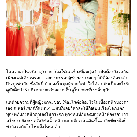
นความเป็นจริง อสูรกาย ก็ไม่ใช่แค่เรื่องที่ผู้หญิงจำเป็นต้องกังวลกัน
เพียงเพศเดียวหรอก ...อย่างบรรดาผู้ชายอย่างผมๆ ก็มีที่ต้องคิดระลึก
ถึงอยู่เช่นกัน ซึ่งอันนี้ ถ้ามองในมุมผู้ชายก็เข้าใจได้ว่า มันเป็นอะไรที่
ดูดุ๊กดิ๊กน่ารังเกียจ มากกว่าอยากเอ็นดูในเวลาที่เราจิ้มๆมัน
ต่ด้วยความที่ผู้หญิงมักจะชอบให้อะไรต่อมิอะไรในเบื้องหน้าของตัว
เอง ดูเพอร์เฟกต์กันเห็นๆ ...มันก็เลยวิสาสะให้ถือเป็นเรื่องโลกแตก
ทุกๆทีที่มองหน้าตัวเองในกระจก ทุกๆหนที่ก้มลงมองหน้าท้องรอบเอว
หรือกระทั่งทุกๆครั้งที่ชั่งน้ำหนัก แล้วเพียงเห็นมันขึ้นมาอีกขีดหนึ่งก็
พากังวลกันไปไหนถึงไหนแล้ว