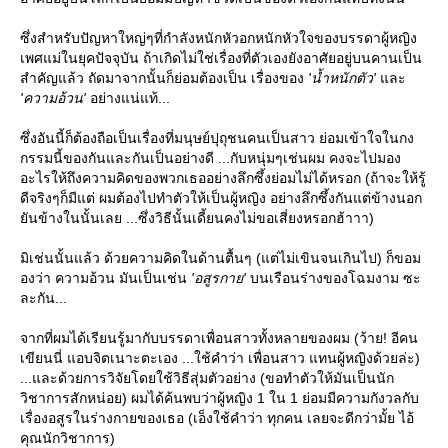
ซึ่งสำหรับปัญหาใหญ่ๆที่กำลังหนักหัวอกหนักหัวใจของบรรดาผู้หญิง
เพศแม่ในยุคปัจจุบัน ถ้าเกิดไม่ใช่เรื่องที่ตัวเองยังอาศัยอยู่บนคานเป็น
สำคัญแล้ว ถัดมาจากนั้นก็ย่อมต้องเป็น เรื่องของ
'น้ำหนักตัว'
ละ
'ความอ้วน'
อย่างแน่แท้...
ซึ่งอันนี้ก็ต้องถือเป็นเรื่องที่มนุษย์ปุถุชนคนเป็นสาว ย่อมเข้าใจในกง
กรรมนี้ของกันและกันเป็นอย่างดี ...กับหนุ่มๆเช่นผม คงจะไปมอง
อะไรให้ถึงความคิดของพวกเธออย่างลึกซึ้งย่อมไม่ได้หรอก (ถ้าจะให้รู้
ดีจริงๆก็มีแต่ ผมต้องไปทำตัวให้เป็นผู้หญิง อย่างลึกซึ้งกันแต่ข้างนอก
ันข้างในนั้นเลย ...ซึ่งวิธีนั้นเดี้ยนคงไม่ขอเสี่ยงหรอกฮ้าาา)
มิเช่นนั้นแล้ว ด้วยความคิดในด้านตื้นๆ (แต่ไม่เขินจนเกินไป) ก็ขอม
องว่า ความอ้วน มันเป็นเช่น
'อสูรกาย'
บนเรือนร่างของโฉมงาม ซะ
ละกัน...
จากที่ผมได้เรียนรู้มากับบรรดาเพื่อนสาวทั้งหลายของผม (ว้าย! อีคน
เขียนนี่ แอบจิตเนาะตะเอง ...ใช้คำว่า เพื่อนสาว แทนผู้หญิงด้วยล่ะ)
...และด้วยการวิจัยโดยใช้วิธีสุ่มตัวอย่าง (ขอทำตัวให้มันเป็นนัก
วิชาการสักหน่อย) ผมได้ค้นพบว่าผู้หญิง 1 ใน 1 ย่อมมีความกังวลกับ
เรื่องอสูรในร่างกายของเธอ (เอ็งใช้คำว่า ทุกคน เลยจะดีกว่ามั้ย ไอ้
คุณนักวิชาการ)