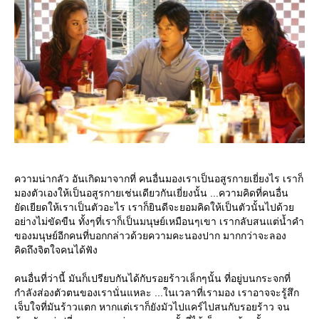
ความน่ากลัว อันเกิดมาจากที่ คนอื่นมองเราเป็นอสูรกายเยี่ยงไร เราก็
มองตัวเองให้เป็นอสูรกายเช่นเดียวกันเยี่ยงนั้น ...ความคิดที่คนอื่น
ัดเยียดให้เราเป็นตัวอะไร เราก็ยินดีจะยอมคิดให้เป็นตัวนั้นไปด้ว
อย่างไม่ขัดขืน ทั้งๆที่เราก็เป็นมนุษย์เหมือนๆเขา เรากลับสนแต่น้ำคำ
ของมนุษย์อีกคนที่บอกกล่าวด้วยความคะนองปาก มากกว่าจะลอง
คิดถึงจิตใจคนได้ฟัง
คนอื่นที่ว่านี้ มันก็เปรียบกันได้กับรอยร้าวเล็กๆนั้น ที่อยู่บนกระจกที่
กำลังส่องตัวตนของเรานั่นแหละ ...ในเวลาที่เรามอง เราอาจจะรู้สึก
เจ็บใจที่มันร้าวแตก หากแต่เราก็ยังมัวไปแคร์ไปสนกับรอยร้าว จน