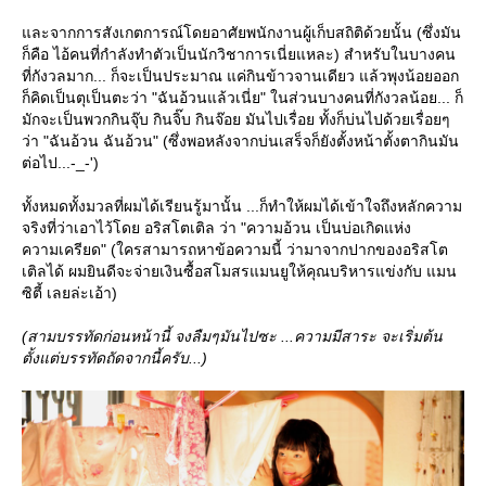
ละจากการสังเกตการณ์โดยอาศัยพนักงานผู้เก็บสถิติด้วยนั้น (ซึ่งมัน
ก็คือ ไอ้คนที่กำลังทำตัวเป็นนักวิชาการเนี่ยแหละ) สำหรับในบางคน
ที่กังวลมาก... ก็จะเป็นประมาณ แค่กินข้าวจานเดียว แล้วพุงน้อยออก
ก็คิดเป็นตุเป็นตะว่า "ฉันอ้วนแล้วเนี่ย" ในส่วนบางคนที่กังวลน้อย... ก็
มักจะเป็นพวกกินจุ๊บ กินจิ๊บ กินจ๊อย มันไปเรื่อย ทั้งก็บ่นไปด้วยเรื่อยๆ
ว่า "ฉันอ้วน ฉันอ้วน" (ซึ่งพอหลังจากบ่นเสร็จก็ยังตั้งหน้าตั้งตากินมัน
ต่อไป...-_-')
ทั้งหมดทั้งมวลที่ผมได้เรียนรู้มานั้น ...ก็ทำให้ผมได้เข้าใจถึงหลักความ
จริงที่ว่าเอาไว้โดย อริสโตเติล ว่า "ความอ้วน เป็นบ่อเกิดแห่ง
ความเครียด" (ใครสามารถหาข้อความนี้ ว่ามาจากปากของอริสโต
เติลได้ ผมยินดีจะจ่ายเงินซื้อสโมสรแมนยูให้คุณบริหารแข่งกับ แมน
ซิตี้ เลยล่ะเอ้า)
(สามบรรทัดก่อนหน้านี้ จงลืมๆมันไปซะ ...ความมีสาระ จะเริ่มต้น
ตั้งแต่บรรทัดถัดจากนี้ครับ...)