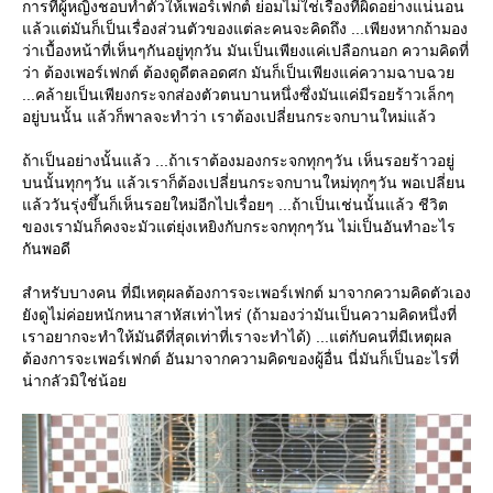
การที่ผู้หญิงชอบทำตัวให้เพอร์เฟกต์ ย่อมไม่ใช่เรื่องที่ผิดอย่างแน่นอน
ล้วแต่มันก็เป็นเรื่องส่วนตัวของแต่ละคนจะคิดถึง ...เพียงหากถ้ามอง
ว่าเบื้องหน้าที่เห็นๆกันอยู่ทุกวัน มันเป็นเพียงแค่เปลือกนอก ความคิดที่
ว่า ต้องเพอร์เฟกต์ ต้องดูดีตลอดศก มันก็เป็นเพียงแค่ความฉาบฉว
...คล้ายเป็นเพียงกระจกส่องตัวตนบานหนึ่งซึ่งมันแค่มีรอยร้าวเล็กๆ
อยู่บนนั้น แล้วก็พาลจะทำว่า เราต้องเปลี่ยนกระจกบานใหม่แล้ว
ถ้าเป็นอย่างนั้นแล้ว ...ถ้าเราต้องมองกระจกทุกๆวัน เห็นรอยร้าวอยู่
บนนั้นทุกๆวัน แล้วเราก็ต้องเปลี่ยนกระจกบานใหม่ทุกๆวัน พอเปลี่ยน
ล้ววันรุ่งขึ้นก็เห็นรอยใหม่อีกไปเรื่อยๆ ...ถ้าเป็นเช่นนั้นแล้ว ชีวิต
ของเรามันก็คงจะมัวแต่ยุ่งเหยิงกับกระจกทุกๆวัน ไม่เป็นอันทำอะไร
กันพอดี
สำหรับบางคน ที่มีเหตุผลต้องการจะเพอร์เฟกต์ มาจากความคิดตัวเอง
ังดูไม่ค่อยหนักหนาสาหัสเท่าไหร่ (ถ้ามองว่ามันเป็นความคิดหนึ่งที่
เราอยากจะทำให้มันดีที่สุดเท่าที่เราจะทำได้) ...แต่กับคนที่มีเหตุผล
ต้องการจะเพอร์เฟกต์ อันมาจากความคิดของผู้อื่น นี่มันก็เป็นอะไรที่
น่ากลัวมิใช่น้อ