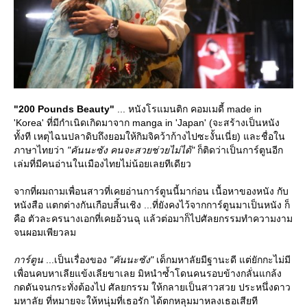
"200 Pounds Beauty"
... หนังโรแมนติก คอมเมดี้ made in
'Korea' ที่มีกำเนิดเกิดมาจาก manga in 'Japan' (จะสร้างเป็นหนัง
ทั้งที เหตุไฉนปลาดิบถึงยอมให้กิมจิคว้าก้างไปซะงั้นเนี่ย) และชื่อใน
ภาษาไทยว่า
"คันนะซัง คนจะสวยช่วยไม่ได้"
ก็ติดว่าเป็นการ์ตูนอีก
เล่มที่มีคนอ่านในเมืองไทยไม่น้อยเลยทีเดียว
จากที่ผมถามเพื่อนสาวที่เคยอ่านการ์ตูนนี้มาก่อน เนื้อหาของหนัง กับ
หนังสือ แตกต่างกันเกือบสิ้นเชิง ...ที่ยังคงไว้จากการ์ตูนมาเป็นหนัง ก็
คือ ตัวละครนางเอกที่เคยอ้วนฉุ แล้วต่อมาก็ไปศัลยกรรมทำความงาม
จนผอมเพียวลม
การ์ตูน
...เป็นเรื่องของ
"คันนะซัง"
เด็กมหาลัยมีฐานะดี แต่ยักกะไม่มี
เพื่อนคบหาเลียแข้งเลียขาเลย มิหนำซ้ำโดนคนรอบข้างกลั่นแกล้ง
กดดันจนกระทั่งต้องไป ศัลยกรรม ให้กลายเป็นสาวสวย ประหนึ่งดาว
มหาลัย ที่หมายจะให้หนุ่มที่เธอรัก ได้ตกหลุมมาหลงเธอเสียที