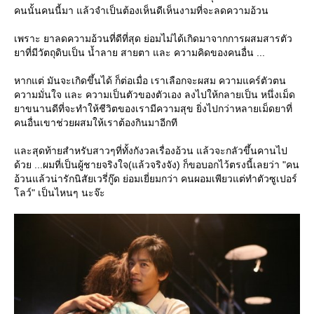
คนนั้นคนนี้มา แล้วจำเป็นต้องเห็นดีเห็นงามที่จะลดความอ้วน
เพราะ ยาลดความอ้วนที่ดีที่สุด ย่อมไม่ได้เกิดมาจากการผสมสารตัว
าที่มีวัตถุดิบเป็น น้ำลาย สายตา และ ความคิดของคนอื่น ...
หากแต่ มันจะเกิดขึ้นได้ ก็ต่อเมื่อ เราเลือกจะผสม ความแคร์ตัวตน
ความมั่นใจ และ ความเป็นตัวของตัวเอง ลงไปให้กลายเป็น หนึ่งเม็ด
าขนานดีที่จะทำให้ชีวิตของเรามีความสุข ยิ่งไปกว่าหลายเม็ดยาที่
คนอื่นเขาช่วยผสมให้เราต้องกินมาอีกที
ละสุดท้ายสำหรับสาวๆที่ทั้งกังวลเรื่องอ้วน แล้วจะกลัวขึ้นคานไป
ด้วย ...ผมที่เป็นผู้ชายจริงใจ(แล้วจริงจัง) ก็ขอบอกไว้ตรงนี้เลยว่า "คน
อ้วนแล้วน่ารักนิสัยเวรี่กู๊ด ย่อมเยี่ยมกว่า คนผอมเพียวแต่ทำตัวซูเปอร์
ลว์" เป็นไหนๆ นะจ๊ะ