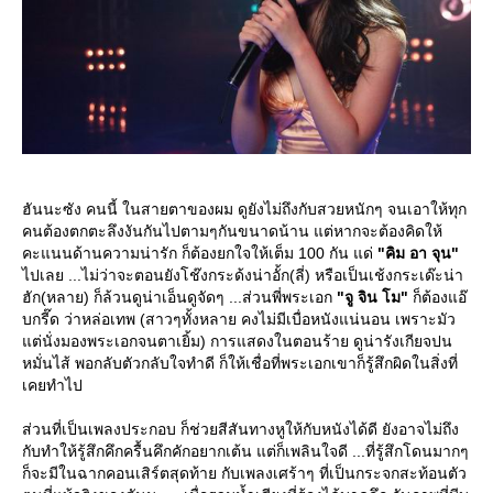
ฮันนะซัง คนนี้ ในสายตาของผม ดูยังไม่ถึงกับสวยหนักๆ จนเอาให้ทุก
คนต้องตกตะลึงงันกันไปตามๆกันขนาดน้าน แต่หากจะต้องคิดให้
คะแนนด้านความน่ารัก ก็ต้องยกใจให้เต็ม 100 กัน แด่
"คิม อา จุน"
ไปเลย ...ไม่ว่าจะตอนยังโช๊งกระด้งน่าอั้ก(ลี่) หรือเป็นเช้งกระเด๊ะน่า
ฮัก(หลาย) ก็ล้วนดูน่าเอ็นดูจัดๆ ...ส่วนพี่พระเอก
"จู จิน โม"
ก็ต้องแอ๊
บกรี๊ด ว่าหล่อเทพ (สาวๆทั้งหลาย คงไม่มีเบื่อหนังแน่นอน เพราะมัว
ต่นั่งมองพระเอกจนตาเยิ้ม) การแสดงในตอนร้าย ดูน่ารังเกียจปน
หมั่นไส้ พอกลับตัวกลับใจทำดี ก็ให้เชื่อที่พระเอกเขาก็รู้สึกผิดในสิ่งที่
เคยทำไป
ส่วนที่เป็นเพลงประกอบ ก็ช่วยสีสันทางหูให้กับหนังได้ดี ยังอาจไม่ถึง
กับทำให้รู้สึกคึกครื้นคึกคักอยากเต้น แต่ก็เพลินใจดี ...ที่รู้สึกโดนมากๆ
ก็จะมีในฉากคอนเสิร์ตสุดท้าย กับเพลงเศร้าๆ ที่เป็นกระจกสะท้อนตัว