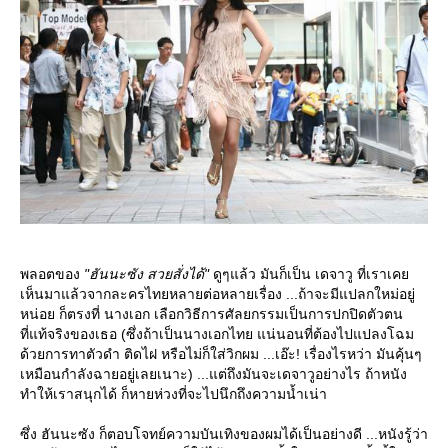
พลอตของ
"ฮันนะซัง สวยสั่งได้"
ดูๆแล้ว มันก็เป็น เดจาวู ที่เราเค
เห็นมาแล้วจากละครไทยหลายต่อหลายเรื่อง ...ถ้าจะมีแปลกใหม่อยู่
หน่อย ก็ตรงที่ นางเอก เลือกวิธีการศัลยกรรมเป็นการปกปิดตัวตน
ที่แท้จริงของเธอ (ซึ่งถ้าเป็นนางเอกไทย แน่นอนที่ต้องไปแปลงโฉม
ด้วยการทาตัวดำ ติดไฝ หรือไม่ก็ใส่วิกผม ...เอ๊ะ! เรื่องไรหว่า มันคุ้นๆ
เหมือนกำลังฉายอยู่เลยเนาะ) ...แต่ถึงมันจะเดจาวูอย่างไร ถ้าหนัง
ทำให้เราสนุกได้ ก็หายห่วงที่จะไปนึกถึงความน้ำเน่า
ซึ่ง ฮันนะซัง ก็ตอบโจทย์ความบันเทิงของผมได้เป็นอย่างดี ...หนังรู้ว่า