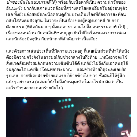
ขำของมันในแบบเกาหลีได้)
พร้อมกับเนื้อหาที่เป็น ความน่ารักของ
ฮันนะซัง บวกกับสภาพแวดล้อมที่สว่างสดใสผสมอึมครึมอยู่รอบๆตัว
เธอ ทั้งยังปล่อยหมัดกะน๊อคคนดูด้วยประเด็นเรื่องที่ต้องการสะท้อน
กลับใส่สังคมปัจจุบัน ไม่ว่าจะเป็นเรื่องของผู้หญิงเกาหลี กับการ
ศัลยกรรม (ที่ฮิตกันมากๆ ตั้งแต่ดารา ลามไปถึง คนธรรมดาทั่วไป) ,
เรื่องของคนอ้วน กับคนอื่นที่ชอบดูถูก ยันไปถึงเรื่องของวงการเพลง
ละนักร้องปัจจุบัน กับหน้าตาที่สำคัญกว่าเนื้อเสียง
ละด้วยการเล่นประเด็นที่มีความแรงพอดู ก็เลยเป็นส่วนที่ทำให้หนัง
ต้องมีความจริงจังในอารมณ์กับช่วงกลางไปถึงท้าย ...หนังอาจจะใช้
สิ่งแวดล้อมช่วยผลักดันความเข้มข้นได้ดี แต่ก็ยังไม่ถึงกับเอาคนดูได้
จนจุกอะไร แค่เพียงโดนพอประมาณ ...แถมช่วงท้ายก็ดูจะลงเอยผิด
รูปแบบ จากที่เคยฝ่ายซ้ายแต่แรก ก็ย้ายข้างไปขวา ซึ่งมันก็ให้รู้สึก
้งๆ อย่างแรง (แต่ผมก็ยังไม่ถึงกับหงุดหงิดใจอะไรนัก คิดว่าเป็น
อะไรขำๆออกจะตลกร้ายกันไป)