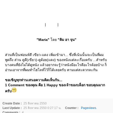
Get this
widget
|
Share
|
Track details
"Maria"
ด
"คิม อา จุน"
ส่วนที่เป็นฟอนท์สี เขียว-แดง เพิ่มเข้ามา... ซึ่งที่เน้นนั้นจะเป็นที่ผม
พูดถึง ส่วน ดูดี(เขียว)-ดูด้อย(แดง) ของหนังแต่ละเรื่องครับ ...สำหรับ
บางคนที่ยังไม่ได้ดูหนัง แล้วอยากจะรู้ว่าหนังมีอะไรดีอะไรด้อยบ้าง ก็
อ่านเอาจากที่ผมทำไฮไลท์ไว้ก็ได้เลยครับ ตามแต่สะดวกละกัน
ขอเชิญทุกท่านเสนอความคิดเห็นกัน...
1 Comment ของคุณ คือ 1 Happy ของเจ้าของบล็อก ขอบคุณมาก
ครับ
Create Date :
25 สิงหาคม 2550
Last Update :
25 สิงหาคม 2550 0:27:17 น.
Counter :
Pageviews.
Comments :
4