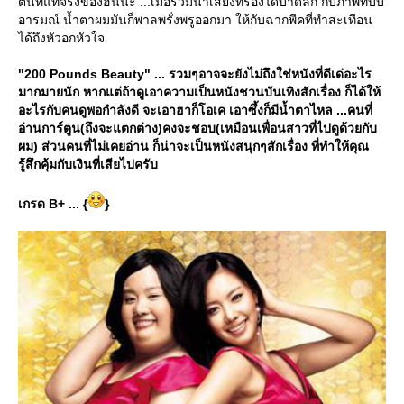
ตนที่แท้จริงของฮันนะ ...เมื่อรวมน้ำเสียงที่ร้องได้บาดลึก กับภาพที่บีบ
อารมณ์ น้ำตาผมมันก็พาลพรั่งพรูออกมา ให้กับฉากพีคที่ทำสะเทือน
ได้ถึงหัวอกหัวใจ
"200 Pounds Beauty" ... รวมๆอาจจะยังไม่ถึงใช่หนังที่ดีเด่อะไร
มากมายนัก หากแต่ถ้าดูเอาความเป็นหนังชวนบันเทิงสักเรื่อง ก็ได้ให้
อะไรกับคนดูพอกำลังดี จะเอาฮาก็โอเค เอาซึ้งก็มีน้ำตาไหล ...คนที่
อ่านการ์ตูน(ถึงจะแตกต่าง)คงจะชอบ(เหมือนเพื่อนสาวที่ไปดูด้วยกับ
ผม) ส่วนคนที่ไม่เคยอ่าน ก็น่าจะเป็นหนังสนุกๆสักเรื่อง ที่ทำให้คุณ
รู้สึกคุ้มกับเงินที่เสียไปครับ
เกรด B+ ... {
}