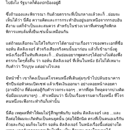
ไปยังไง รัฐบาลก็ต้องปกป้องอยู่ดี
ซึ่งถ้ามองและพิจารณา กันด้วยตรรกะที่เป็นกลางแล้วละก็ ..ย่อมจะ
เห็นได้ว่า นี่คือ ความคิดและการกระทำอันอยู่นอกเหนือจากกรอบอัน
ดีงาม แต่ก็จำเป็นและสมควร สำหรับในช่วงเวลาที่เศรษฐกิจพิกล
พิการแทบล้มทั้งยืนเช่นนั้นเหมือนกัน
ต่ถ้าผมเลือกจะไม่ใส่ใจกับการได้ตามอ่านเรื่องราวของพระเอกที่ชื่อ
จอห์น ดิลลิงเจอร์ ตัวจริงเสียงจริงคนนั้นมาก่อน แล้วก็เข้ามานั่งดู
หนังเรื่องนี้ในทันทีเลยละก็ ...มันย่อมอยากพูดตรงๆได้อย่างไม่ต้องพึ่ง
ตรรกะใดๆทั้งสิ้น ว่า จอห์น ดิลลิงเจอร์ ที่เห็นในหนัง ยังไม่ได้เหมาะ
กับคำว่า วีรบุรุษ แต่อย่างไรเล
มิหนำซ้ำ เขาก็คงเป็นแค่โจรคนหนึ่งที่เดินดุ่มๆเข้าไปปล้นธนาคาร
ชักปืนจ่อหัวคนเปิดเซฟ แล้วเชิดเงินออกมา อย่างลอยหน้าลอยตา
(อาจมีบ้าง ที่ต้องต่อสู้กับตำรวจกระจอกๆ ..หากที่สุด ก็หลุดจากบ่วงติด
ข้อมือแบบสบายๆ) ...ทำเหมือนว่า นี่เป็นเรื่องธรรมดาเรื่องหนึ่ง ที่โจร
คนหนึ่งจะพึงกระทำกันก็เท่านั้น
นี่คือ เหตุผลที่ทำให้ผมไม่รู้สึกผูกพันกับ จอห์น ดิลลิงเจอร์ เลย ...และ
ถึงต่อให้ผมจะเกิดทันเป็นคนยุคนั้น (ต่อให้อีกนิด ตรงที่เป็นคนอเมริกัน
ด้วยละกัน) ผมก็จะไม่รัก จอห์น ดิลลิงเจอร์ ในหนังเรื่องนี้แต่อย่างใด