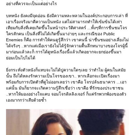
อย่างที่ควรจะเป็นแต่อย่างไร
บทหนัง ยังคงมีจุดอ่อน ยังมีความหละหลวมในองค์ประกอบการเล่า ที่
เอาเรื่องจริงมาตีความเป็นหนัง แต่ไม่สามารถทำให้เข้มข้นได้เท่า
เทียมกับสิ่งที่เคยเกิดขึ้นในหน้าประวัติศาสตร์ ...ทั้งๆที่การชื่นชมโจร
ครสักคน เป็นสิ่งที่ไม่ได้เกิดขึ้นมาง่ายๆ และกรณีของ Public
Enemies ก็คือ การทำให้คนดูรู้สึกว่า เขาคนนี้ น่าชื่นชมอย่างเลี่ยงไม่
ได้จริงๆ ..หากแต่เมื่อเรายังไม่ได้รู้จักความตื้นลึกหนาบางของโจรผู้นี้
มาก่อนแล้วละก็ การได้ดูหนังเรื่องนี้แล้วเกิดอยากจะยกย่องขึ้นมา
่อมเป็นไปไม่ได้
ิ่งกระทั่งตัวหนังก็แทบจะไม่ได้ปูความใดๆเลย ว่าทำไม ผู้คนในสมั
นั้น ถึงได้หลงรักความเป็นโจรของเขา.. หากเลือกจะเปิดเรื่องมา
พร้อมกับการเปิดตัวที่ดูไม่ออกเลยว่า เขาคือ โจรปล้นธนาคาร ...เอา
ค่นั้น มันก็ยากจะเกิดความรู้สึกเชื่อว่า เขาคือ ที่รักของประชาชน
..หากให้มองอย่างใจแคบ จอมโจรดิลลิงเจอร์ ก็แค่รักพวกพ้องของตัว
เองมากกว่าเสียด้วยซ้ำ