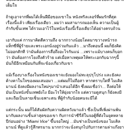
เต็มใจ
ถ้าดูเอาจากที่ผมได้เห็นฝีมือของเขาใน หนังทริลเลอร์ที่ผมรักที่สุด
เรื่องนี้แล้ว เพียงเรื่องเดียว ..ผมว่า ผมสามารถมองเห็น ความเป็นผู้
กำกับขั้นเทพ ได้รวมเอาไว้ในหนังเรื่องนี้เรื่องเดียวได้อย่างครบถ้วน
เอากับแค่ การมาคิดตีความถึง ฉากกวางน้อยโดดมาขวางหน้ารถ
ท็กซี่ที่ผู้ร้ายและพระเอกนั่งอยู่ร่วมกันแล้ว ...มาถึงตอนนี้ ผมก็ยังคิด
ไม่ออกสักที ว่ามันต้องการสื่อถึงอะไรกันแน่ ...เพราะแม้บางคนก็บอก
ว่า มันต้องการโยงถึงตัวร้าย แต่เมื่อหาเหตุผลให้พระเอกกับฉากๆนี้
มันก็มีอีกเหมือนกันที่จะข้องเกี่ยวกับเขา
ม้เรื่องบางเรื่องในหนังของเขาจะยังมองไม่ทะลุปรุโปร่ง และยังคง
ค้างคาในใจของผมเสมอมา ...แต่ผมก็ไม่ถือสา หากตราบใดที่ ไมเคิล
มานน์ ยังคงมีผลงานใหม่ๆมานำเสนอได้อีก ซึ่งผมเชื่อว่า... ถึงต่อให้
มันเป็นหนังขั้นเทพยังไง มีอะไรให้ยุ่งยากใจ แต่ความดูสนุก ก็ยังคงมี
ละถือเป็นลายเซ็นเฉพาะตน ที่ผู้กำกับน้อยคนจะมีได้
ต่กระนั้น ผมก็ได้สัมผัสกับความผิดหวังมาแล้ว ซึ่งเป็นที่เพิ่งผ่านพ้น
มากับผลงานชิ้นล่าสุดของเขา กับการนำซีรี่ส์ในจอตู้ที่ดังในยุคหลา
ปีก่อนอย่าง
“Miami Vice”
ขึ้นจอใหญ่ ...มันช่างเป็นหนังของ ไมเคิล
มานน์ ที่ดูแล้วรู้สึกทรมาน มากกว่าจะนั่งสนุกไปกับการตามล่าแก๊งยา