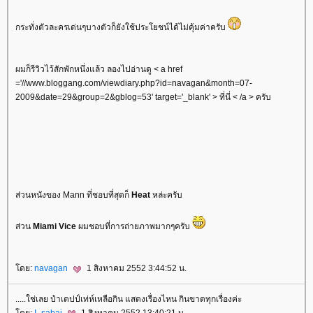
กระทั่งตัวละครเด่นๆบางตัวก็ยังใช้ประโยชน์ได้ไม่คุ้มค่าครับ
ผมก็รีวิวไว้สักพักหนึ่งแล้ว ลองไปอ่านดู < a href
='//www.bloggang.com/viewdiary.php?id=navagan&month=07-
2009&date=29&group=2&gblog=53' target='_blank' > ที่นี่ < /a > ครับ
ส่วนหนังของ Mann ที่ชอบที่สุดก็
Heat
หล่ะครับ
ส่วน
Miami Vice
ผมชอบที่การถ่ายภาพมากๆครับ
ดย:
navagan
1 สิงหาคม 2552 3:44:52 น.
.....ใช่เลย ป๋าเดปป์เท่ห์เหลือกิน แสดงเรื่องไหน กินขาดทุกเรื่องค่ะ
ดย:
I_sabai
1 สิงหาคม 2552 13:40:21 น.