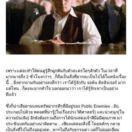
เพราะแค่จะทำให้คนดูรู้สึกผูกพันกับตัวละครใดๆสักตัว ในเวลาที่
มากมายถึง 2 ชั่วโมงกว่าๆ ..ก็ถือเป็นสิ่งที่ยากจะเป็นไปได้ในหนังเรื่อง
นี้ ...ยิ่งหากถามกันอย่างลงลึกว่า เราได้รู้จักกับ จอห์น ดิลลิงเจอร์ มาก
ค่ไหน ..ก็คงจะยากทำใจ บอกออกมาว่า เราได้รู้จักเขาเป็นอย่าง
ดีแล้ว
ซึ่งก็น่าเสียดายแทนทรัพยากรดีๆที่มีอยู่ของ Public Enemies ..อัน
ประกอบไปด้วย พลอตที่น่ารู้(ในเรื่องประวัติศาสตร์) และน่าสนุก(ใน
ความบันเทิง) อีกยังต้องรวมถึงการได้นักแสดงเจ้าฝีมือมีคุณภาพ มา
ประชันบทกันอย่างน่าติดตาม ...เพียงแต่สองสิ่งนี้ โดยหลักๆ กลา
เป็นสิ่งที่ไปไม่ถึงจุดสูงสุด ..หากไม่ถึงกับธรรมดา แต่ก็ไม่ยอดเยี่ยม