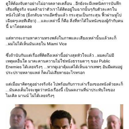
ดูให้ต้องจับตาอย่างไม่อาจคลาดเคลื่อน ..อีกยังจะมีเทคนิคการบันทึก
เสียงที่ดูจริง จนคล้ายว่าตัวเราได้ติดอยู่ในฉากนั้นๆกับตัวละครใน
หนังไปด้วย (ยิ่งกลับฉากแอ๊คชั่นแล้ว กระสุนเป็นกระสุน ฟิ้วผ่านหูไป
เฉียดๆเลยทีเดียว) ...และเหล่านี้ ก็คือ สิ่งที่หาได้ในหนังของผู้กำกับคน
นี้ มาโดยตลอด
ต่หากจะถามหาความทรงพลังในภาพและเสียงเหล่านั้นแล้วละก็
..ผมไม่ได้เห็นมันเลยใน Miami Vice
ซึ่งถ้านับกันแต่เรื่องที่คิดถึงเหล่านี้อย่างสุดหัวใจแล้ว ..ผมคงไม่มี
เหตุผลอื่นใด มาคะคานความไม่ใช่หนังธรรมดาๆ ของ Public
Enemies ได้เลยจริงๆ ...หากดูเอาคุ้มแค่ได้เห็นฉากเทพๆ อันมีผสมอยู่
ประปรายหลายแหล่ ก็คงไม่เสียหายอะไรหรอก
ต่เมื่อมาคิดๆดูอย่างจริงจัง ไปพร้อมกับการเล่าเรื่องของหนังด้วยละก็
...มันคงเต็มใจจะพูดว่าหนังเรื่องนี้ เป็นผลงานที่น่าประทับใจของ
ไมเคิล มานน์ ไม่ได้เลยจริงๆ