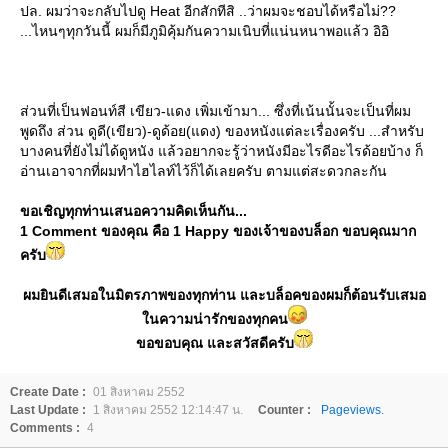
ปล. ผมว่าจะกลับไปดู Heat อีกสักทีสิ ..ว่าผมจะชอบได้หรือไม่??
...ไหนๆทุกวันนี้ ผมก็มีภูมิคุ้มกันความเนิบที่แน่นหนาพอแล้ว อิอิ
ส่วนที่เป็นฟอนท์สี เขียว-แดง เพิ่มเข้ามา... ซึ่งที่เน้นนั้นจะเป็นที่ผม
พูดถึง ส่วน ดูดี(เขียว)-ดูด้อย(แดง) ของหนังแต่ละเรื่องครับ ...สำหรับ
บางคนที่ยังไม่ได้ดูหนัง แล้วอยากจะรู้ว่าหนังมีอะไรดีอะไรด้อยบ้าง ก็
อ่านเอาจากที่ผมทำไฮไลท์ไว้ก็ได้เลยครับ ตามแต่สะดวกละกัน
ขอเชิญทุกท่านเสนอความคิดเห็นกัน...
1 Comment ของคุณ คือ 1 Happy ของเจ้าของบล็อก ขอบคุณมาก
ครับ
ผมยินดีเสมอในมิตรภาพของทุกท่าน และบล็อคของผมก็ต้อนรับเสมอ
นความน่ารักของทุกคน
ขอขอบคุณ และสวัสดีครับ
Create Date :
01 สิงหาคม 2552
Last Update :
1 สิงหาคม 2552 12:14:47 น.
Counter :
Pageviews.
Comments :
4