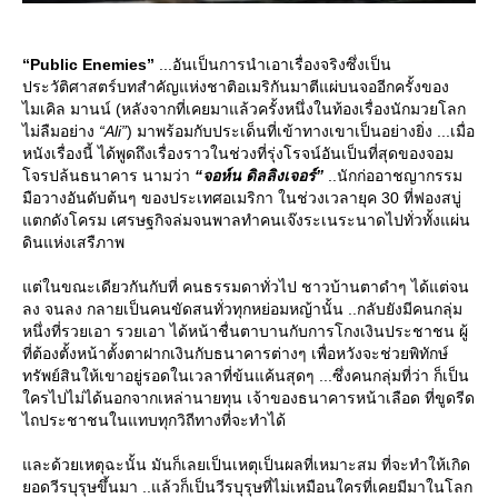
“Public Enemies”
...อันเป็นการนำเอาเรื่องจริงซึ่งเป็น
ประวัติศาสตร์บทสำคัญแห่งชาติอเมริกันมาตีแผ่บนจออีกครั้งของ
ไมเคิล มานน์ (หลังจากที่เคยมาแล้วครั้งหนึ่งในท้องเรื่องนักมวยโลก
ไม่ลืมอย่าง
“Ali”
) มาพร้อมกับประเด็นที่เข้าทางเขาเป็นอย่างยิ่ง ...เมื่อ
หนังเรื่องนี้ ได้พูดถึงเรื่องราวในช่วงที่รุ่งโรจน์อันเป็นที่สุดของจอม
จรปล้นธนาคาร นามว่า
“จอห์น ดิลลิงเจอร์”
..นักก่ออาชญากรรม
มือวางอันดับต้นๆ ของประเทศอเมริกา ในช่วงเวลายุค 30 ที่ฟองสบู่
ตกดังโครม เศรษฐกิจล่มจนพาลทำคนเจ๊งระเนระนาดไปทั่วทั้งแผ่น
ดินแห่งเสรืภาพ
ต่ในขณะเดียวกันกับที่ คนธรรมดาทั่วไป ชาวบ้านตาดำๆ ได้แต่จน
ลง จนลง กลายเป็นคนขัดสนทั่วทุกหย่อมหญ้านั้น ..กลับยังมีคนกลุ่ม
หนึ่งที่รวยเอา รวยเอา ได้หน้าชื่นตาบานกับการโกงเงินประชาชน ผู้
ที่ต้องตั้งหน้าตั้งตาฝากเงินกับธนาคารต่างๆ เพื่อหวังจะช่วยพิทักษ์
ทรัพย์สินให้เขาอยู่รอดในเวลาที่ข้นแค้นสุดๆ ...ซึ่งคนกลุ่มที่ว่า ก็เป็น
ครไปไม่ได้นอกจากเหล่านายทุน เจ้าของธนาคารหน้าเลือด ที่ขูดรีด
ไถประชาชนในแทบทุกวิถีทางที่จะทำได้
ละด้วยเหตุฉะนั้น มันก็เลยเป็นเหตุเป็นผลที่เหมาะสม ที่จะทำให้เกิด
อดวีรบุรุษขึ้นมา ..แล้วก็เป็นวีรบุรุษที่ไม่เหมือนใครที่เคยมีมาในโลก