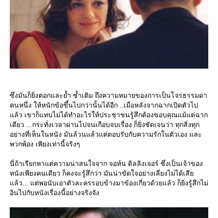
ซึ่งมันก็ยิ่งตอกและย้ำ ซ้ำเติม ถึงความหมายของการเป็นโจรธรรมดา
คนหนึ่ง ให้หนักข้อขึ้นไปกว่านั้นได้อีก ..เมื่อหลังจากฉากเปิดตัวไป
ล้ว เขาก็แทบไม่ได้ทำอะไรให้ประชาชนรู้สึกต้องขอบคุณแม้แต่ฉาก
เดียว ...กระทั่งเวลาผ่านไปจนเกือบจบเรื่อง ก็ยิ่งชัดเจนว่า ทุกสิ่งทุก
อย่างที่เห็นในหนัง มันล้วนแล้วแต่ตอบรับกับความรักในตัวเอง และ
พวกพ้อง เพียงเท่านี้จริงๆ
นี่ถ้าเรียกหาแต่ความน่าสนใจจาก จอห์น ดิลลิงเจอร์ ซึ่งเป็นเจ้าของ
หนังเพียงคนเดียว ก็คงจะรู้สึกว่า มันน่าขัดใจอย่างเลี่ยงไม่ได้เสี
ล้ว... แต่พอนับเอาตัวละครรอบข้างมาข้องเกี่ยวด้วยแล้ว ก็ยิ่งรู้สึกไม่
อินไปกับหนังเรื่องนี้อย่างจริงจัง