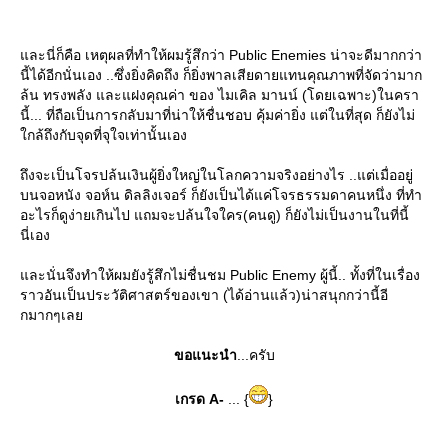
ละนี่ก็คือ เหตุผลที่ทำให้ผมรู้สึกว่า Public Enemies น่าจะดีมากกว่า
นี้ได้อีกนั่นเอง ..ซึ่งยิ่งคิดถึง ก็ยิ่งพาลเสียดายแทนคุณภาพที่จัดว่ามาก
ล้น ทรงพลัง และแฝงคุณค่า ของ ไมเคิล มานน์ (โดยเฉพาะ)ในครา
นี้... ที่ถือเป็นการกลับมาที่น่าให้ชื่นชอบ คุ้มค่ายิ่ง แต่ในที่สุด ก็ยังไม่
กล้ถึงกับจุดที่จุใจเท่านั้นเอง
ถึงจะเป็นโจรปล้นเงินผู้ยิ่งใหญ่ในโลกความจริงอย่างไร ..แต่เมื่ออยู่
บนจอหนัง จอห์น ดิลลิงเจอร์ ก็ยังเป็นได้แค่โจรธรรมดาคนหนึ่ง ที่ทำ
อะไรก็ดูง่ายเกินไป แถมจะปล้นใจใคร(คนดู) ก็ยังไม่เป็นงานในที่นี้
นี่เอง
ละนั่นจึงทำให้ผมยังรู้สึกไม่ชื่นชม Public Enemy ผู้นี้.. ทั้งที่ในเรื่อง
ราวอันเป็นประวัติศาสตร์ของเขา (ได้อ่านแล้ว)น่าสนุกกว่านี้อี
กมากๆเล
ขอแนะนำ
...ครับ
เกรด A-
... {
}