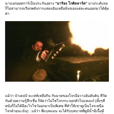
นางเอกออสการ์เป็นประกันอย่าง
“มาริยง โกติลลาร์ด”
มาประดับจอ
ก็ไม่สามารถเรียกพลังการแสดงอันเหลือล้นของแต่ละคนออกมาได้คุ้ม
ค่า
ม้ว่า ป๋าเดปป์ จะเท่ห์เหลือกิน กับมาดของโจรมือวางอันดับต้น ที่วัด
กันด้วยความรู้สึกเชื่อ ก็จัดว่าไม่ใช่โจรกระจอกทั่วไปแหงแก๋ (ทั้งๆที่
หนังก็ไม่ได้มีอะไรโชว์ออกมาเป็นพิเศษ ที่ทำให้เขาดูเป็นโจรเหนือ
จรด้วยนะนั่น) ..แม้ว่า พี่แบทแมน จะได้รับบทบาทที่ดูมีน้ำมีเนื้อมี