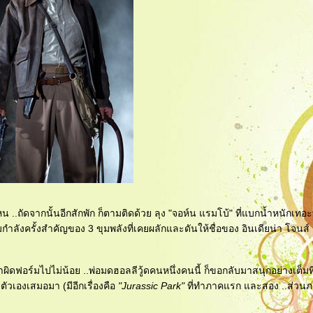
หน ..ถัดจากนั้นอีกสักพัก ก็ตามติดด้วย ลุง "จอห์น แรมโบ้" ที่แบกน้ำหนักเท
มกำลังครั้งสำคัญของ 3 ขุมพลังที่เคยผลักและดันให้ชื่อของ อินเดียน่า โจนส์
ำผิดฟอร์มไปไม่น้อย ..พ่อมดฮอลลีวู้ดคนหนึ่งคนนี้ ก็ขอกลับมาสนุกอย่างเต็มท
ตัวเองเสมอมา (มีอีกเรื่องคือ
"Jurassic Park"
ที่ทำภาคแรก และสอง ..ส่วน