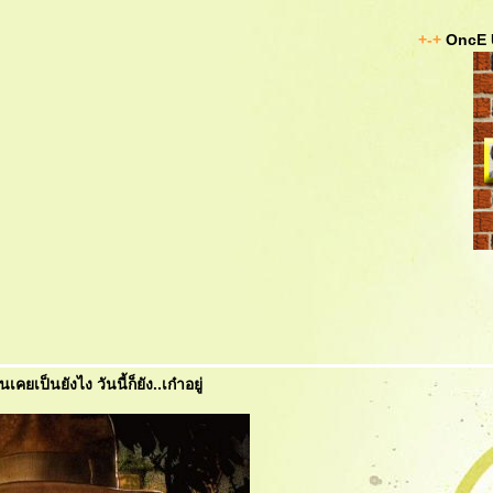
+-+
OncE 
ป็นยังไง วันนี้ก็ยัง..เก๋าอยู่