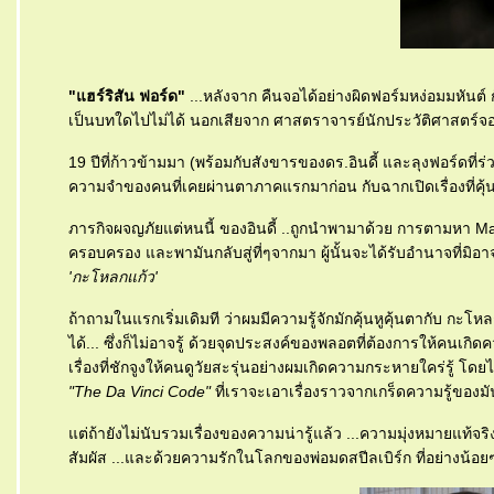
"แฮร์ริสัน ฟอร์ด"
...หลังจาก คืนจอได้อย่างผิดฟอร์มหง่อมมหันต์ 
เป็นบทใดไปไม่ได้ นอกเสียจาก ศาสตราจารย์นักประวัติศาสตร์จอ
19 ปีที่ก้าวข้ามมา (พร้อมกับสังขารของดร.อินดี้ และลุงฟอร์ดที่
ความจำของคนที่เคยผ่านตาภาคแรกมาก่อน กับฉากเปิดเรื่องที่คุ้นต
ภารกิจผจญภัยแต่หนนี้ ของอินดี้ ..ถูกนำพามาด้วย การตามหา MacGu
ครอบครอง และพามันกลับสู่ที่ๆจากมา ผู้นั้นจะได้รับอำนาจที่มิอา
'กะโหลกแก้ว'
ถ้าถามในแรกเริ่มเดิมที ว่าผมมีความรู้จักมักคุ้นหูคุ้นตากับ กะโห
ได้... ซึ่งก็ไม่อาจรู้ ด้วยจุดประสงค์ของพลอตที่ต้องการให้คน
เรื่องที่ชักจูงให้คนดูวัยสะรุ่นอย่างผมเกิดความกระหายใคร่รู้ โด
"The Da Vinci Code"
ที่เราจะเอาเรื่องราวจากเกร็ดความรู้ของ
ต่ถ้ายังไม่นับรวมเรื่องของความน่ารู้แล้ว ...ความมุ่งหมายแท้จริ
สัมผัส ...และด้วยความรักในโลกของพ่อมดสปีลเบิร์ก ที่อย่างน้