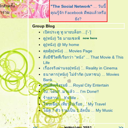
กสักครั้ง
"The Social Network"
... วันนี้
าร่วม
คุณรู้จัก Facebook ดีพอแล้วหรือ
ัง?
Group Blog
"Harry Potter and the Deathly
เปิดประตู ทู มายบล็อก ...['-']
Hallows : Part I"
... ฉันต้องเปิด
ดู{หนัง} วิธ มายเซลฟ์
เพื่อจะปิด!
ดู{หนัง} @ My home
คุยคุ้ย{หนัง} ... Movies Page
"Scrubb : Kid"
... คำตอบของ
สิ่งมีชีวิตที่เรียกว่า "หนัง" ... That Movie & This
เพลงอินดี้ที่ฟังง่าย อยู่ในอัลบั้มนี้
Life
ล้ว
เรื่องจริงผ่านจอ{หนัง} ... Reality in Cinema
ธนาคาร{หนัง} ไม่จำกัด (มหาชน) ... Movies
"Due Date"
... รวมกันเราต้องอยู่
Bank
(กรุณา)อย่าทิ้งตูเป็นอันขาด!!?
บันเทิงเริงรมย์ ... Royal City Entertain
"B.o.B. Presents: The
ไป..โดน!!..มาแล้ว ... I'm Done!!
Adventures of Bobby Ray"
...
ร้ายสาระ ...It's Me
อาจเป็นฮิปฮอปหน้าใหม่ แต่ไม่ขอ
ฉบเฉี่ยว เที่ยวไปเรื่อย ... My Travel
ึดติดความฮิป
น้ต 7 ตัว รวมเป็น 1 อัลบั้ม ... My Music
"RED"
... โตอย่างสมวัย แก่อย่าง
มีคุณภาพ และจงระห่ำอย่างไม่
<<
พฤษภาคม 2551
>>