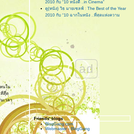
"Lula : Twist"
... เพลงฟังชวน
2010 กับ “10 หนังดี ..in Cinema”
เพลิน จากคนเพลินๆ ที่ชื่อ 'ลุลา'
ดู{หนัง} วิธ มายเซลฟ์ : The Best of the Year
2010 กับ “10 ฉากในหนัง ..ที่สุดแห่งความ
"Piranha 3D"
... กัดกระจุย เลือด
ประทับใจ”
กระจาย สามมิติกระเจิง!!!
ดู{หนัง} วิธ มายเซลฟ์ : The Best of the Year
2010 กับ “การแสดง ..ที่สุดแห่งความประทับใจ”
"CHARICE"
... เพชรน้ำงามเม็ด
ดู{หนัง} วิธ มายเซลฟ์ : The Best of the Year
เล็กแห่ง ‘เอเชีย’ ที่คู่ควรกับการ
2010 กับ “10 หนังดี ..in My Home”
เจียระไนโดย ‘อเมริกา’
ดู{หนัง} วิธ มายเซลฟ์ : The Best of the Year
2010 กับ “5 หนังไม่สนุก ให้อยากลืม เป็นที่สุด”
"กวน มึน โฮ"
... ความรัก อาจแพ้
ad
"The Social Network" ... วันนี้ คุณรู้จัก
บ้างอะไรบ้าง แต่ ความ ‘เห็นแก่
Facebook ดีพอแล้วหรือยัง?
ตัว’ เอาชนะได้ทุกสิ่ง!
"Harry Potter and the Deathly Hallows : Part
I" ... ฉันต้องเปิด เพื่อจะปิด!
่งหนใน
"Due Date" ... รวมกันเราต้องอยู่ (กรุณา)อย่าทิ้ง
่สุึด
ตูเป็นอันขาด!!?
วันเวลา
"RED" ... โตอย่างสมวัย แก่อย่างมีคุณภาพ และ
จงระห่ำอย่างไม่เหลืออะไรจะเสีย!
Friends' blogs
"อินทรีแดง" ... สมศักดิ์ศรีที่ได้กลับมา ..วีรบุรุษที่
BlogGang.com
หนังไทยต้องการ!
Webmaster - BlogGang
"ชั่วฟ้าดินสลาย" ... เมื่อคำ “รัก” มีค่าเท่าคำว่า