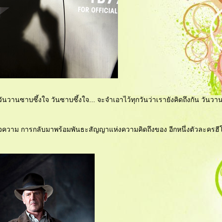
นวานซาบซึ้งใจ วันซาบซึ้งใจ... จะจำเอาไว้ทุกวันว่าเรายังคิดถึงกัน วันว
จความ การกลับมาพร้อมพันธะสัญญาแห่งความคิดถึงของ อีกหนึ่งตัวละครฮีโร่