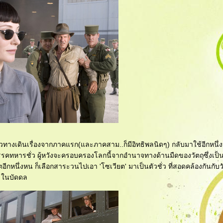
วทางเดินเรื่องจากภาคแรก(และภาคสาม..ก็มีอิทธิพลนิดๆ) กลับมาใช้อีกหนึ
รรคทหารชั่ว ผู้หวังจะครอบครองโลกนี้จากอำนาจทางด้านมืดของวัตถุซึ่งเป็นที
อีกหนึ่งหน ก็เลือกสาระวนไปเอา 'โซเวียต' มาเป็นตัวชั่ว ที่สอดคล้องกันกับ
น ในบัดดล