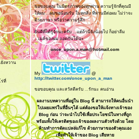
ขอขอบคุณ ในมิตรภาพของทุกท่าน ความรู้จักที่คุณมี
ห้ผม ...ผมขอน้อมรับ ในทุกสิ่ง ที่ท่านมีต่อผม ไม่ว่าจะ
ด้วยภาษา หรือว่าความรู้สึก
ินดีที่ได้รู้จักนะครับ ...แต่ถ้านี่ยังน้อยไป ก็อย่าลืม
...เมล์ของผม แอดกันได้นะ
once_upon.a.man@hotmail.com
านยังหวาน
My
@
http://twitter.com/once_upon_a_man
ที่
ขอขอบคุณ และสวัสดีครับ ...รักนะ คนอ่าน
ผลงานบทความที่อยู่ใน Blog นี้ สามารถให้คนอื่นนำ
ไปเผยแพร่ในที่อื่นๆได้ แต่ต้องขอให้แจ้งทางเจ้าของ
Blog ก่อน ว่าจะนำไปใช้เพื่อประโยชน์ในทางที่ถูก
พร้อมทั้งให้เครดิตของเจ้าของผลงานตัวจริงด้วย โด
ห้ามทำการดัดแปลงแก้ไข ด้วยภาษาของตัวคุณเอง
เพื่อทำให้เจ้าของ Blog เสียหา