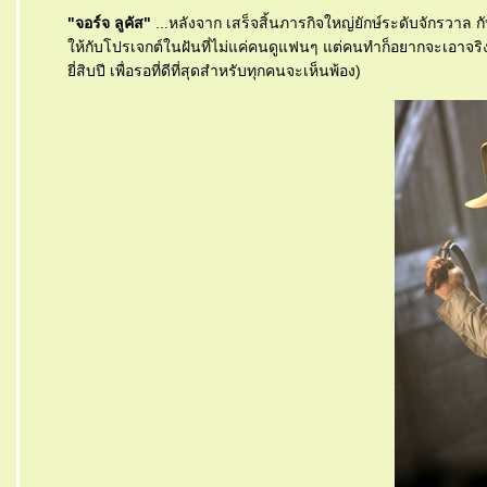
"จอร์จ ลูคัส"
...หลังจาก เสร็จสิ้นภารกิจใหญ่ยักษ์ระดับจักรวาล ก
ห้กับโปรเจกต์ในฝันที่ไม่แค่คนดูแฟนๆ แต่คนทำก็อยากจะเอาจริง
ี่สิบปี เพื่อรอที่ดีที่สุดสำหรับทุกคนจะเห็นพ้อง)