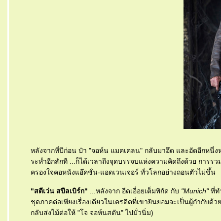
หลังจากที่ปีก่อน ป๋า "จอห์น แมคเคลน" กลับมาอึด และอัดอีกหนึ่ง
ระห่ำอีกสักที ...ก็ได้เวลาถึงจุดบรรจบแห่งความคิดถึงด้วย การรว
ครองใจคอหนังแอ๊คชั่น-แอดเวนเจอร์ ทั่วโลกอย่างถอนตัวไม่ขึ้น
"สตีเว่น สปีลเบิร์ก"
...หลังจาก อีดเอื่อยเต็มพิกัด กับ
"Munich"
ที่ท
ชุดภาคต่อเพียงเรื่องเดียวในเครดิตที่เขายินยอมจะเป็นผู้กำกับด้วย
กลับส่งไม้ต่อให้ "โจ จอห์นสตัน" ไปมั่วนิ่ม)