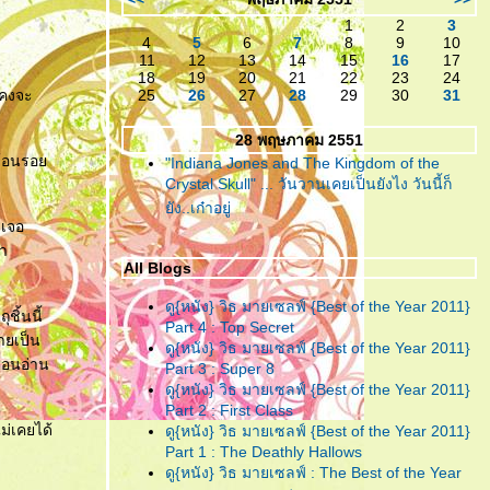
เหลืออะไรจะเสีย!
1
2
3
4
5
6
7
8
9
10
"ห้องตรงข้าม หัวใจตรงกัน"
...
11
12
13
14
15
16
17
(หนังสั้น)แบบตัวเต็ม ที่ไม่มีอะไร
18
19
20
21
22
23
24
็คงจะ
25
26
27
28
29
30
31
มากมาย แต่ก็ยังมีความจริงใจ!
28 พฤษภาคม 2551
"ห้องตรงข้าม หัวใจตรงกัน"
...
รย้อนรอ
"Indiana Jones and The Kingdom of the
กับตัวอย่างน้ำจิ้ม ของหนังสั้นที่
Crystal Skull" ... วันวานเคยเป็นยังไง วันนี้ก็
คงจะมีอะไรๆอยู่ในนั้น
ัง..เก๋าอยู่
าเจอ
"อินทรีแดง"
... สมศักดิ์ศรีที่ได้
่า
กลับมา ..วีรบุรุษที่หนังไท
All Blogs
ต้องการ!
ดู{หนัง} วิธ มายเซลฟ์ {Best of the Year 2011}
ชิ้นนี้
"ชั่วฟ้าดินสลาย"
... เมื่อคำ “รัก”
Part 4 : Top Secret
ายเป็น
มีค่าเท่าคำว่า “ร้าย” คงทำลายคน
ดู{หนัง} วิธ มายเซลฟ์ {Best of the Year 2011}
บตอนอ่าน
Part 3 : Super 8
ทั้งหลายให้วายวอด
ดู{หนัง} วิธ มายเซลฟ์ {Best of the Year 2011}
"Resident Evil : Afterlife"
...
Part 2 : First Class
สงครามยังไม่จบ ยังต้องนับศพ
ม่เคยได้
ดู{หนัง} วิธ มายเซลฟ์ {Best of the Year 2011}
Part 1 : The Deathly Hallows
ซอมบี้จนเบื่อกันไปข้าง!!
ดู{หนัง} วิธ มายเซลฟ์ : The Best of the Year