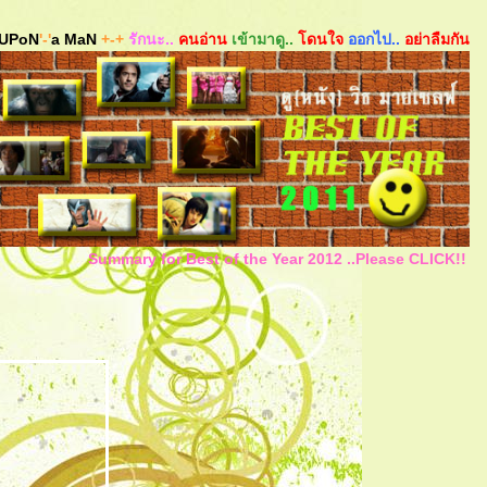
UPoN
'-'
a MaN
+-+
รักนะ..
คนอ่าน
เข้ามาดู..
ดนใจ
ออกไป..
อย่าลืมกัน
Summary for Best of the Year 2012 ..Please CLICK!!