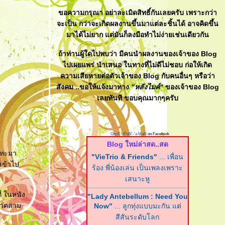
ขอความกรุณา อย่าละเมิดสิทธิ์กันเลยครับ เพราะกว่า
จะเป็น กว่าจะเกิดผลงานขึ้นมาแต่ละชิ้นได้ อาจคิดขึ้น
มาได้ไม่ยาก แต่มันก็ลงมือทำไม่ง่ายเช่นเดียวกัน
ถ้าท่านผู้ใดไปพบว่า มีคนนำผลงานของเจ้าของ Blog
ไปเผยแพร่ นำเสนอ ในทางที่ไม่ดีไม่ชอบ ก่อให้เกิด
ความเสียหายต่อตัวเจ้าของ Blog กับคนอื่นๆ หรือว่า
สังคม ..ขอให้แจ้งมาทาง
"หลังไมค์"
ของเจ้าของ Blog
เลยทันที ขอบคุณมากๆครับ
OncE UPoN'-'a MaN
on Facebook
Blog ใหม่ล่าสด..สด
อะทะมา
"VieTrio & Friends"
... เพื่อน
 เข้าไป
ร้อง พี่น้องเล่น เป็นเพลงเพราะ
เสนาะหู
ี่ ในหนัง
"Lady Antebellum : Need You
ภาคสาม
Now"
... ลูกทุ่งแบบมะกัน แต่
สีสันระดับโลก