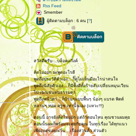
Rss Feed
Smember
ผู้ติดตามบล็อก : 6 คน [
?
]
สวัสดีครับ ...บล็อคแก๊งค์
คิดไม่ออก จะพูดอะไรดี
พูดถึงประวัติตัวเอง... ก็ดูไม่เห็นมีอะไรน่าสนใจ
พูดถึงนิสัยตัวเอง... ก็มีทั้งดีทั้งร้ายสับเปลี่ยนหมุนเวียน
ไป เฉกเช่นคนธรรมดา
พูดถึงหน้าตา... ก็บ้านๆแบบพื้นๆ น้องๆ แบรด พิตต์
หลานๆ ทอม ครูซ เท่านั้นเอง (แหวะ!!!)
ตอนนี้ อาจยังคิดไม่ออก แต่ถ้าตอนไหน คุณชวนผมคุ
ตอนนั้นผมก็พร้อมจะคุยกับคุณ ในทุกเรื่อง ได้ทุกแนว
เพียงแต่ขอยกเว้น ...เรื่องส่วนตั้ว ส่วนตัว