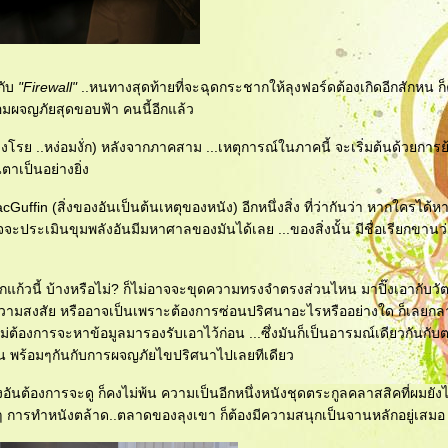
กับ
"Firewall"
..หนทางสุดท้ายที่จะฉุดกระชากให้ลุงฟอร์ดต้องเกิดอีกสักหน ก
มผจญภัยสุดขอบฟ้า คนนี้อีกแล้ว
ร่วงโรย ..หง่อมงั่ก) หลังจากภาคสาม ...เหตุการณ์ในภาคนี้ จะเริ่มต้นด้วยกา
าเป็นอย่างยิ่ง
ffin (สิ่งของอันเป็นต้นเหตุของหนัง) อีกหนึ่งสิ่ง ที่ว่ากันว่า หากใครได้ห
จจะประเมินขุมพลังอันมีมหาศาลของมันได้เลย ...ของสิ่งนั้น มีชื่อเรียกขานว
ลกแก้วนี้ บ้างหรือไม่? ก็ไม่อาจจะขุดความทรงจำตรงส่วนไหน มาปิ๊งเอากับวัตถุ
เกิดความสงสัย หรืออาจเป็นเพราะต้องการซ่อนปริศนาอะไรหรืออย่างใด ก็เลยกล
ยไม่ต้องการจะหาข้อมูลมารองรับเอาไว้ก่อน ...ซึ่งมันก็เป็นอารมณ์เดียวกันกั
มัน พร้อมๆกันกับการผจญภัยไขปริศนาไปเลยทีเดียว
งอันต้องการจะดู ก็คงไม่พ้น ความเป็นอีกหนึ่งหนังชุดตระกูลคลาสสิคที่ผมยังไ
อยๆ การทำหนังตล้าด..ตลาดของลุงเขา ก็ต้องมีความสนุกเป็นจานหลักอยู่เสมอ