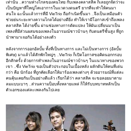
เท่านั้น ..ความห่างไกลของคนไทย กับเพลงคลาสสิค ก็เลยถูกจัดว่าจะ
เป็นปัญหาที่ใหญ่โตเอาการในแวดวงดนตรี ยากที่จะทำให้คนมา
สนใจ ฉะนั้นแล้วการที่มี VieTrio ถือกำเนิดขึ้นมา ..จึงเป็นเหมือนตัว
ช่วยย่นระยะทางความไกลได้อย่างดียิ่ง ทำให้เรามีโอกาสเข้าถึงเพลง
คลาสสิค ได้ง่ายขึ้น ผ่านช่องทางการดัดแปลง ให้ผันเปลี่ยนมาเป็น
เพลงที่มีส่วนผสมของเพลงในอารมณ์ชาวบ้านๆ กับดนตรีชั้นสูง ที่ถูก
นำพามาเจอกันได้อย่างลงตัว
หลังจากการออกอัลบั้ม ทั้งที่เป็นทางการ และไม่เป็นทางการ (อัลบั้ม
พิเศษ) มาแล้วได้สักพักใหญ่ๆ ..VieTrio ก็เปิดโอกาสขอคิดนอกกรอบ
อีกสักครั้ง ด้วยการทำเพลงในอารมณ์ชาวบ้านๆ ในแนวทางของพวก
เขา ..ซึ่ง VieTrio ขอเป็นตัวประกอบในเบื้องหลัง ผลักดันให้คนที่เด่น
กว่า คือ นักร้อง ที่ถูกคัดเลือกให้มาร้องเพลงต่างๆ ด้วยอารมณ์ที่แต่ละ
คนคุ้นเคยกันเป็นอย่างดีแล้ว เรียกได้ว่า คลาสสิค จะขอลอยมาตาม
ลมแบบเบาๆ ..ส่วนความป็อบทั้งหลายแหล่ ก็ให้รับบทบาทหลักเป็น
ตัวเอกของแต่ละเพลงกันไปเล