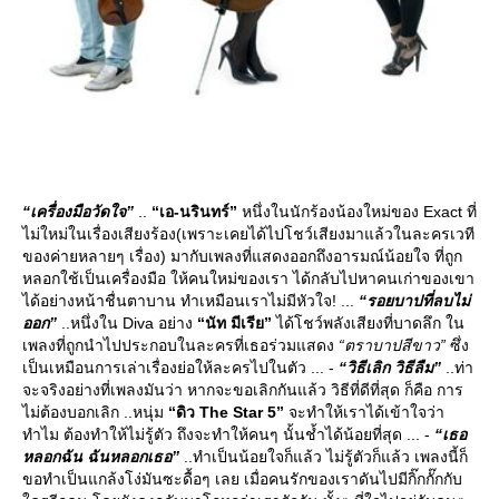
“เครื่องมือวัดใจ”
..
“เอ-นรินทร์”
หนึ่งในนักร้องน้องใหม่ของ Exact ที่
ไม่ใหม่ในเรื่องเสียงร้อง(เพราะเคยได้ไปโชว์เสียงมาแล้วในละครเวที
ของค่ายหลายๆ เรื่อง) มากับเพลงที่แสดงออกถึงอารมณ์น้อยใจ ที่ถูก
หลอกใช้เป็นเครื่องมือ ให้คนใหม่ของเรา ได้กลับไปหาคนเก่าของเขา
ได้อย่างหน้าชื่นตาบาน ทำเหมือนเราไม่มีหัวใจ! ...
“รอยบาปที่ลบไม่
ออก”
..หนึ่งใน Diva อย่าง
“นัท มีเรีย”
ได้โชว์พลังเสียงที่บาดลึก ใน
เพลงที่ถูกนำไปประกอบในละครที่เธอร่วมแสดง
“ตราบาปสีขาว”
ซึ่ง
เป็นเหมือนการเล่าเรื่องย่อให้ละครไปในตัว ... -
“วิธีเลิก วิธีลืม”
..ท่า
จะจริงอย่างที่เพลงมันว่า หากจะขอเลิกกันแล้ว วิธีที่ดีที่สุด ก็คือ การ
ไม่ต้องบอกเลิก ..หนุ่ม
“ดิว The Star 5”
จะทำให้เราได้เข้าใจว่า
ทำไม ต้องทำให้ไม่รู้ตัว ถึงจะทำให้คนๆ นั้นช้ำได้น้อยที่สุด ... -
“เธอ
หลอกฉัน ฉันหลอกเธอ”
..ทำเป็นน้อยใจก็แล้ว ไม่รู้ตัวก็แล้ว เพลงนี้ก็
ขอทำเป็นแกล้งโง่มันซะดื้อๆ เลย เมื่อคนรักของเราดันไปมีกิ๊กกั๊กกับ