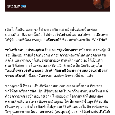
เมื่อ ไวโอลิน และเชลโล่ มาเจอกัน แล้วเมื่อนั้นต้องเป็นเพลง
คลาสสิค ..ถึงเวลานี้แล้ว ไม่น่าจะใช่อย่างนั้นเสมอไปหรอก เพียงหาก
ได้รู้จักสามพี่น้อง ตระกูล
“ศรีณรงค์”
ที่รวมตัวกันมาเป็น
“VieTrio”
“เป้-ทวีเวท”
,
“ป่าน-อุทัยศรี”
ละ
“ปุย-พินทุศร”
หนึ่งชาย สองหญิง ที่
ร่วมท้องแม่ สายเลือดเดียวกัน ต่างมีความหลงรักในดนตรีคลาสสิค
สุดใจ และพวกเขาก็เพียรพยายามอุตสาหะฝึกฝนตัวเองให้เป็นนัก
ดนตรีที่เก่งฉกาจในเพลงคลาสสิค ..อีกล้วนยังเป็นนักเรียนทุนใน
“สมเด็จพระเจ้าพี่นางเธอ เจ้าฟ้ากัลยาณิวัฒนา กรมหลวงนราธิวาส
ราชนครินทร์”
ซึ่งเคยจัดการแสดงต่อหน้าพระที่นั่งมาแล้ว
หากดูเท่านี้ ก็พอจะเห็นดีกรีความแน่วแน่ของคนทั้งสาม ที่อยากจะ
ทำให้ดนตรีคลาสสิค เป็นที่รู้จักของคนในวงกว้างมากขนาดไหน แต่
ด้วยความที่ชาวบ้านอย่างเราๆ ไม่ค่อยจะมีโอกาสพลิ้วไปกับเพลง
คลาสสิคเสียเท่าไหร่ เนื่องจากมันถูกยกให้เป็นดนตรีชั้นสูง ที่ต้องเสี
เงินแพงๆ จ่ายค่าตั๋ว เพื่อเข้าไปดูคอนเสิร์ตที่แทบจะไม่มีการร้องเพลง
ดๆ นอกจากจะเห็นวาทยากรณ์ (คนคุมวง) จะร่ายไม้อย่างบันเทิงใจก็