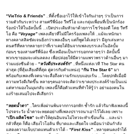
“VieTrio & Friends”
..ที่ตั้งชื่อเอาไว้ให้เข้าใจกันง่ายๆ ว่าเป็นการ
รวมตัวกันระหว่าง สามศรีพี่น้อง วีทรีโอ และกลุ่มเพื่อนที่เป็นนักร้อง
ร้องนำให้ในอัลบั้มนี้ ...เปิดประเดิมหัวมาด้วยการโชว์ของดี โดย วีทรี
อ คือ
“Voyage”
เพลงเดียวที่ไม่มีใครร้องเพลงให้ ..แม้จะหนักมา
ทางคลาสสิคชัดเจนยิ่งกว่าเพลงอื่นๆ แต่ก็พูดได้เลยว่า มีลูกเล่นทาง
ดนตรีที่หลากหลายกว่าที่เราเคยได้ยินจากเพลงบรรเลงในอัลบั้ม
ก่อนๆ ของสามศรีพี่น้อง ซึ่งเหมือนเป็นการบอกกลายๆว่า อัลบั้มนี้
พวกเขายอมจะเด่นลดลง เพื่อปล่อยให้มีความแพรวพราวด้านอื่นๆ มา
ร่วมแย่งซีนด้วย -
“หวังดีประสงค์รัก”
..ที่หนึ่งแห่งเวที The Star คน
ล่าสุด (ที่สุ้มเสียงดีที่สุด คู่ควรกับตำแหน่ง)
“กัน The Star 6”
มา
พร้อมกับเพลงที่เจตนาจะสื่อถึงความรักแบบแอบเร้น ...โดยปกติเมื่อมี
ความหวังดีเกิดขึ้น หลายๆคนอาจจะคิดว่าเขาคงประสงค์ร้ายเป็นแน่
ต่หากมองในมุมกลับ เพลงนี้ก็คือตัวแทนที่ทำให้รู้ว่า อย่ามองคนใน
ง่ร้ายเสมอไปจะดีเสียกว่า
“หยดน้ำตา”
..ใครเพิ่งผ่านพ้นจากการอกหัก ช้ำรัก แล้วริมาฟังเพลงนี้
ปรดระวัง น้ำตาจะหยดอย่างที่เพลงปรารถนาเอาไว้ได้เลย เพราะ
“เป๊ก-ผลิตโชค”
จะทำให้คุณอินจนไม่ไหวจะทำเขื่อนกั้น ...และน่า
กลัวที่สุด ก็คือ เสียงไวโอลิน ที่บาดและเสียดใจ เหมือนว่ามันกำลัง
สดงความเจ็บปวดแทนตัวเราได้ -
“First Kiss”
..หลายคนคงจำได้