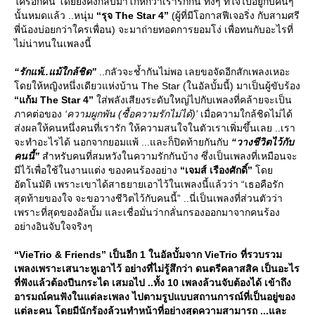
ครอีกคน โดยยังคงกลับมาโกหกว่าเรารักกัน ทั้งๆ ที่ใจไปอยู่กับคนๆ
นั้นหมดแล้ว ..หนุ่ม
“รุจ The Star 4”
(ผู้ที่มีโอกาสฟีเจอริ่ง กับสามศรี
พี่น้องบ่อยกว่าใครเพื่อน) จะมาถ่ายทอดการยอมโง่ เพื่อทนกับอะไรที่
ไม่น่าทนในเพลงนี้
“รักแพ้..แม้ใกล้ชิด”
..กลัวจะช้ำกันไม่พอ เลยขอจัดอีกสักเพลงเหอะ
ดยให้หญิงหนึ่งเดียวแห่งบ้าน The Star (ในอัลบั้มนี้) มาเป็นผู้ขับร้อง
“แก้ม The Star 4”
ส่พลังเสียงระดับใหญ่ไปกับเพลงที่คล้ายจะเป็น
ภาคต่อของ
‘ความผูกพัน (ซื้อความรักไม่ได้)’
เมื่อความใกล้ชิดไม่ได้
ส่งผลให้คนหนึ่งคนที่เรารัก ให้ความสนใจในตัวเราเพิ่มขึ้นเลย ..เรา
จะทำอะไรได้ นอกจากยอมแพ้ ...และก็ปิดท้ายกันกับ
“วางชีวิตไว้กับ
คนนี้”
สำหรับคนที่สมหวังในความรักกันบ้าง ซึ่งเป็นเพลงที่เหมือนจะ
มีไว้เพื่อใช้ในงานแต่ง ของคนร้องอย่าง
“เจมส์ เรืองศักดิ์”
ด
อัตโนมัติ เพราะเขาได้สาธยายเอาไว้ในเพลงนี้แล้วว่า “เธอคือรัก
สุดท้ายของใจ จะขอวางชีวิตไว้กับคนนี้” ..นี่เป็นเพลงที่ส่วนตัวว่า
เพราะที่สุดของอัลบั้ม และเชื่อมั่นว่ากลั่นกรองออกมาจากคนร้อง
อย่างอินจับใจจริงๆ
“VieTrio & Friends” เป็นอีก 1 ในอัลบั้มจาก VieTrio ที่รวบรวม
เพลงเพราะเสนาะหูเอาไว้ อย่างที่ไม่รู้สึกว่า ดนตรีคลาสสิค เป็นอะไร
ที่ฟังแล้วต้องปีนกระได เสมอไป ..ทั้ง 10 เพลงล้วนจับต้องได้ เข้าถึง
อารมณ์คนฟังในแต่ละเพลง ไปตามรูปแบบสถานการณ์ที่เป็นอยู่ของ
ต่ละคน โดยมีนักร้องล้วนทำหน้าที่อย่างสุดความสามารถ ...และ