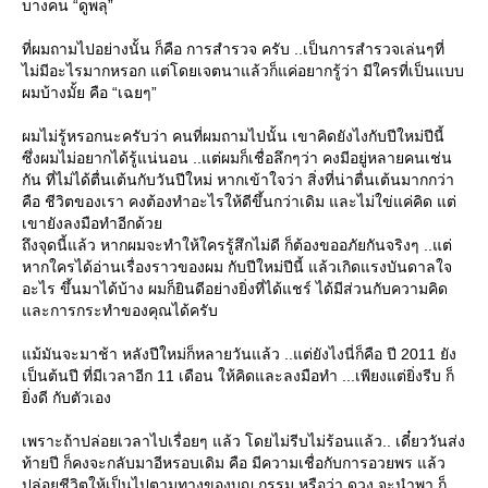
บางคน “ดูพลุ”
ที่ผมถามไปอย่างนั้น ก็คือ การสำรวจ ครับ ..เป็นการสำรวจเล่นๆที่
ไม่มีอะไรมากหรอก แต่โดยเจตนาแล้วก็แค่อยากรู้ว่า มีใครที่เป็นแบบ
ผมบ้างมั้ย คือ “เฉยๆ”
ผมไม่รู้หรอกนะครับว่า คนที่ผมถามไปนั้น เขาคิดยังไงกับปีใหม่ปีนี้
ซึ่งผมไม่อยากได้รู้แน่นอน ..แต่ผมก็เชื่อลึกๆว่า คงมีอยู่หลายคนเช่น
กัน ที่ไม่ได้ตื่นเต้นกับวันปีใหม่ หากเข้าใจว่า สิ่งที่น่าตื่นเต้นมากกว่า
คือ ชีวิตของเรา คงต้องทำอะไรให้ดีขึ้นกว่าเดิม และไม่ใข่แค่คิด แต่
เขายังลงมือทำอีกด้ว
ถึงจุดนี้แล้ว หากผมจะทำให้ใครรู้สึกไม่ดี ก็ต้องขออภัยกันจริงๆ ..แต่
หากใครได้อ่านเรื่องราวของผม กับปีใหม่ปีนี้ แล้วเกิดแรงบันดาลใจ
อะไร ขึ้นมาได้บ้าง ผมก็ยินดีอย่างยิ่งที่ได้แชร์ ได้มีส่วนกับความคิด
ละการกระทำของคุณได้ครับ
ม้มันจะมาช้า หลังปีใหม่ก็หลายวันแล้ว ..แต่ยังไงนี่ก็คือ ปี 2011 ยัง
เป็นต้นปี ที่มีเวลาอีก 11 เดือน ให้คิดและลงมือทำ ...เพียงแต่ยิ่งรีบ ก็
ิ่งดี กับตัวเอง
เพราะถ้าปล่อยเวลาไปเรื่อยๆ แล้ว โดยไม่รีบไม่ร้อนแล้ว.. เดี๋ยววันส่ง
ท้ายปี ก็คงจะกลับมาอีหรอบเดิม คือ มีความเชื่อกับการอวยพร แล้ว
ปล่อยชีวิตให้เป็นไปตามทางของบุญ กรรม หรือว่า ดวง จะนำพา ก็