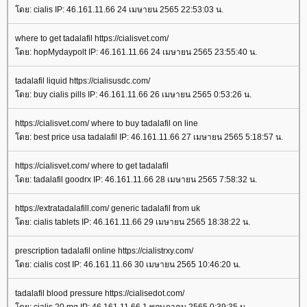
ดย: cialis IP: 46.161.11.66 24 เมษายน 2565 22:53:03 น.
where to get tadalafil https://cialisvet.com/
ดย: hopMydaypolt IP: 46.161.11.66 24 เมษายน 2565 23:55:40 น.
tadalafil liquid https://cialisusdc.com/
ดย: buy cialis pills IP: 46.161.11.66 26 เมษายน 2565 0:53:26 น.
https://cialisvet.com/ where to buy tadalafil on line
ดย: best price usa tadalafil IP: 46.161.11.66 27 เมษายน 2565 5:18:57 น.
https://cialisvet.com/ where to get tadalafil
ดย: tadalafil goodrx IP: 46.161.11.66 28 เมษายน 2565 7:58:32 น.
https://extratadalafill.com/ generic tadalafil from uk
ดย: cialis tablets IP: 46.161.11.66 29 เมษายน 2565 18:38:22 น.
prescription tadalafil online https://cialistrxy.com/
ดย: cialis cost IP: 46.161.11.66 30 เมษายน 2565 10:46:20 น.
tadalafil blood pressure https://cialisedot.com/
ดย: cialis 20 mg IP: 46.161.11.66 1 พฤษภาคม 2565 0:39:35 น.