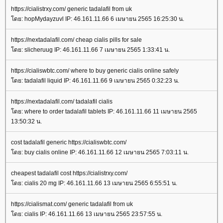
https://cialistrxy.com/ generic tadalafil from uk
ดย: hopMydayzuvl IP: 46.161.11.66 6 เมษายน 2565 16:25:30 น.
https://nextadalafil.com/ cheap cialis pills for sale
ดย: slicheruug IP: 46.161.11.66 7 เมษายน 2565 1:33:41 น.
https://cialiswbtc.com/ where to buy generic cialis online safely
ดย: tadalafil liquid IP: 46.161.11.66 9 เมษายน 2565 0:32:23 น.
https://nextadalafil.com/ tadalafil cialis
ดย: where to order tadalafil tablets IP: 46.161.11.66 11 เมษายน 2565
13:50:32 น.
cost tadalafil generic https://cialiswbtc.com/
ดย: buy cialis online IP: 46.161.11.66 12 เมษายน 2565 7:03:11 น.
cheapest tadalafil cost https://cialistrxy.com/
ดย: cialis 20 mg IP: 46.161.11.66 13 เมษายน 2565 6:55:51 น.
https://cialismat.com/ generic tadalafil from uk
ดย: cialis IP: 46.161.11.66 13 เมษายน 2565 23:57:55 น.