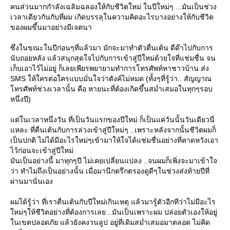
คนส่วนมากกำลังเฉลิมฉลองให้กับชีวิตใหม่ ในปีใหม่ๆ ...มันเป็นช่วง
เวลาเดียวกันกับที่ผม เกิดบรรลุในความคิดอะไรบางอย่างให้กับชีวิต
ของผมขึ้นมาอย่างมีเจตนา
ซึ่งในขณะในปีก่อนๆที่แล้วมา มักจะมาทำตัวตื่นเต้น ดีด๊าไปกับการ
นับถอยหลัง แล้วสนุกสุดใจไปกับการเข้าสู่ปีใหม่ด้วยใจที่แช่มชื่น จน
เก็บเอาไว้ไม่อยู่ ก็เลยเพียรพยายามทำการโทรศัพท์หาชาวบ้าน ส่ง
SMS ให้ใครต่อใครแบบมั่นใจว่าตังค์ไม่หมด (ทั้งๆที่รู้ว่า.. สัญญาณ
ทรศัพท์ช่วงเวลานั้น คือ หายนะที่ต้องเกิดขึ้นสม่ำเสมอในทุกๆรอบ
หนึ่งปี)
ต่ในเวลาหนึ่งวัน ที่เป็นวันแรกของปีใหม่ ก็เป็นแค่วันนั้นวันเดียวนี่
หละ ที่ตื่นเต้นกับการล่วงเข้าสู่ปีใหม่ๆ ..เพราะหลังจากนั้นชีวิตผมก็
เป็นปกติ ไม่ได้มีอะไรใหม่ๆเข้ามาให้ใจได้แช่มชื่นอย่างที่คาดหวังเอา
ไว้ก่อนจะเข้าสู่ปีใหม่
มันเป็นอย่างนี้ มาทุกๆปี ไม่เคยเปลี่ยนแปลง ..จนผมก็เพิ่งจะมาเข้าใจ
ว่า ทำไมถึงเป็นอย่างนั้น เมื่อมานึกตรึกตรองดูดีๆในช่วงส่งท้ายปีที่
ผ่านมานั่นเอง
ผมได้รู้ว่า ที่เราตื่นเต้นกับปีใหม่เกินเหตุ แล้วมารู้ตัวอีกทีว่าไม่มีอะไร
หม่ๆให้ชีวิตอย่างที่ต้องการเลย ..มันเป็นเพราะผม ปล่อยตัวเองให้อยู่
นเขตปลอดภัย แล้วยังคงวนลูป อยู่ที่เดิมสม่ำเสมอมาตลอด ไม่คิด