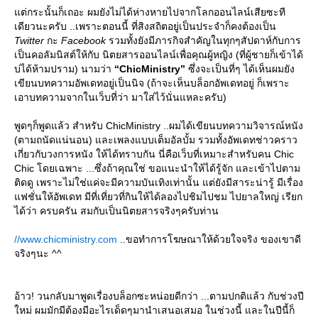
ต่กระนั้นก็เถอะ ผมยังไม่ได้ห่างหายไปจากโลกออนไลน์เสียซะที
เดียวนะครับ ..เพราะตอนนี้ ที่สิงสถิตอยู่เป็นประจำก็คงต้องเป็น
Twitter
กะ
Facebook
รวมทั้งยังมีภารกิจสำคัญในทุกๆสัปดาห์กับการ
เป็นคอลัมนิสต์ให้กับ นิตยสารออนไลน์เพื่อคุณผู้หญิง (ที่ผู้ชายก็เข้าได้
บ่ได้ห้ามปราม) นามว่า
“ChicMinistry”
ซึ่งจะเป็นที่ๆ ได้เห็นผมยัง
เขียนบทความอัพเดทอยู่เป็นนิจ (ถ้าจะเห็นบล็อกอัพเดทอยู่ ก็เพราะ
เอาบทความจากในเว็บที่ว่า มาใส่ไว้นั่นแหละครับ)
พูดๆก็พูดแล้ว สำหรับ ChicMinistry ..ผมได้เขียนบทความวิจารณ์หนัง
(ตามถนัดแน่นอน) และเพลงแบบเต็มอัลบั้ม รวมทั้งอัพเดทช่าวคราว
เกี่ยวกับวงการหนัง ให้ได้ทราบกัน นี่คือเว็บที่เหมาะสำหรับคน Chic
Chic โดยเฉพาะ ...ซึ่งถ้าคุณใช่ ขอแนะนำให้ได้รู้จัก และเข้าไปตาม
ติดดู เพราะไม่ใช่แค่จะมีความบันเทิงเท่านั้น แต่ยังมีสาระน่ารู้ มีเรื่อง
ฟชั่นให้อัพเดท มีที่เที่ยวที่กินให้ได้ลองไปชิมไปชม ไปยาลใหญ่ เรียก
ได้ว่า ครบครัน สมกับเป็นนิตยสารจริงๆครับท่าน
//www.chicministry.com
..ขอทำการโฆษณาให้ด้วยใจจริง ของเขาดี
จริงๆนะ ^^
อ้าว! วนกลับมาพูดเรื่องบล็อกซะหน่อยดีกว่า ...ตามปกติแล้ว กับช่วงปี
หม่ ผมมักมีต้องมีอะไรเด็ดๆมานำเสนอเสมอ ในช่วงนี้ และในปีนี้ก็