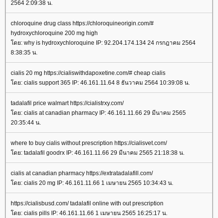
2564 2:09:38 น.
chloroquine drug class https://chloroquineorigin.com/#
hydroxychloroquine 200 mg high
ดย: why is hydroxychloroquine IP: 92.204.174.134 24 กรกฎาคม 2564
8:38:35 น.
cialis 20 mg https://cialiswithdapoxetine.com/# cheap cialis
ดย: cialis support 365 IP: 46.161.11.64 8 ธันวาคม 2564 10:39:08 น.
tadalafil price walmart https://cialistrxy.com/
ดย: cialis at canadian pharmacy IP: 46.161.11.66 29 มีนาคม 2565
20:35:44 น.
where to buy cialis without prescription https://cialisvet.com/
ดย: tadalafil goodrx IP: 46.161.11.66 29 มีนาคม 2565 21:18:38 น.
cialis at canadian pharmacy https://extratadalafill.com/
ดย: cialis 20 mg IP: 46.161.11.66 1 เมษายน 2565 10:34:43 น.
https://cialisbusd.com/ tadalafil online with out prescription
ดย: cialis pills IP: 46.161.11.66 1 เมษายน 2565 16:25:17 น.