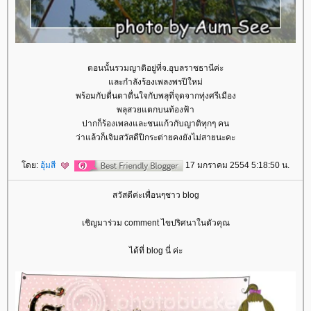
ตอนนั้นรวมญาติอยู่ที่จ.อุบลราชธานีค่ะ
ละกำลังร้องเพลงพรปีใหม่
พร้อมกับตื่นตาตื่นใจกับพลุที่จุดจากทุ่งศรีเมือง
พลุสวยแตกบนท้องฟ้า
ปากก็ร้องเพลงและชนแก้วกับญาติทุกๆ คน
ว่าแล้วก็เจิมสวัสดีปีกระต่ายคงยังไม่สายนะคะ
ดย:
อุ้มสี
17 มกราคม 2554 5:18:50 น.
สวัสดีค่ะเพื่อนๆชาว blog
เชิญมาร่วม comment ไขปริศนาในตัวคุณ
ได้ที่ blog นี่ ค่ะ