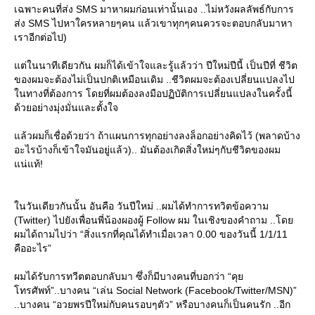
เฉพาะคนที่ส่ง SMS มาหาผมก่อนเท่านั้นเอง ..ไม่หวังผลลัพธ์กับการ
ส่ง SMS ไปหาใครหลายๆคน แล้วเขาทุกๆคนควรจะตอบกลับมาหา
เราอีกต่อไป)
ต่ในนาทีเดียวกัน ผมก็ได้เข้าใจและรู้แล้วว่า ปีใหม่ปีนี้ เป็นปีที่ ชีวิต
ของผมจะต้องไม่เป็นปกติเหมือนเดิม ..ชีวิตผมจะต้องเปลี่ยนแปลงไป
นทางที่ต้องการ โดยที่ผมต้องลงมือปฏิบัติการเปลี่ยนแปลงในครั้งนี้
ด้วยอย่างมุ่งมั่นและตั้งใจ
ล้วผมก็เชื่อด้วยว่า ถ้าแผนการทุกอย่างลงล็อกอย่างคิดไว้ (พลาดบ้าง
อะไรบ้างก็เข้าใจมันอยู่แล้ว).. มันต้องเกิดสิ่งใหม่ๆกับชีวิตของผม
น่แท้!
นวันเดียวกันนั้น อันคือ วันปีใหม่ ..ผมได้ทำการทวิตข้อความ
(Twitter) ไปยังเพื่อนพี่น้องผองผู้ Follow ผม ในเชิงของคำถาม ..โด
ผมได้ถามไปว่า “สิ่งแรกที่คุณได้ทำเมื่อเวลา 0.00 ของวันนี้ 1/1/11
คืออะไร”
ผมได้รับการทวีตตอบกลับมา ซึ่งก็มีบางคนที่บอกว่า “คุ
ทรศัพท์”..บางคน “เล่น Social Network (Facebook/Twitter/MSN)”
..บางคน “อวยพรปีใหม่กับคนรอบๆตัว” หรือบางคนก็เป็นคนรัก ..อีก