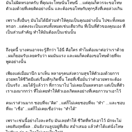
มันไม่ผิดหรอกครับ ที่คุณจะโทษนั่นโทษนี่ ...แต่คุณก็ควรจะขอโทษ
ตัวเองด้วยที่เคยคิดอย่างนั้น และต้องขอโทษกับทุกๆสิ่งที่เคยล่วงเกิน
เพราะสื่งอื่นๆ มันไม่ได้มีส่วนทำให้คุณเป็นคุณอย่างนั้น ไปซะทั้งหมด
หรอก ..แต่คงจะเป็นแทบทั้งหมดเช่นเดียวกัน ที่เป็นที่ตัวของคุณเอง ที่
เป็นส่วนสำคัญ ทำให้มันต้องเป็นเช่นนั้น
ถึงจุดนี้ บางคนอาจจะรู้สึกว่า ไอ้นี่ คือใคร ทำไมต้องมาต่อว่าเราด้ว
..ผมก็ยอมรับเลยครับว่า ผมมันแรง และผมก็คงต้องขอโทษด้วยที่จะ
พูดอย่างนั้น
เพียงแต่เมื่อมานึก มาเห็น หลายๆคนส่งความสุขให้ตัวเองด้วยการ
อวยพรให้ชีวิตมีแต่เรื่องดีๆเกิดขึ้น โดยที่เชื่อมั่นว่าคำอวยพรจะต้อง
เป็นจริง ..ผมได้รู้แล้วว่า ที่ภาวนาไป ไม่เคยเป็นผลหรอก แต่เป็นที่ตัว
เราเองมากกว่า ที่ไม่เคยทำให้ตัวเองเกิดผลอย่างที่เคยภาวนาเอาไว้
คนเราส่วนมาก ชอบที่จะ”คิด” ..แต่ก็ไม่เคยชอบที่จะ “ทำ” ...และชอบ
ที่จะ “เชื่อ” ..แต่ก็ไม่เคยเชื่อว่าจะ “ทำได้”
เพราะเช่นนี้อย่างไงละครับ มันเลยทำให้ ชีวิตที่หวังเอาไว้ มักจะไม่
เคยสัมฤทธิ์ผล ..มันยังวนลูปอยู่ที่เดิม สม่ำเสมอ แล้วทำได้แต่นั่งโทษ