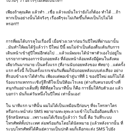
ไปวันๆ ว่า อะไรๆไม่เคยเป็นใจ!!!
เพียงถ้าคุณคิด แล้วทำ ..เชื่อ แล้วจงมั่นใจว่ายังไงก็ต้อง ทำได้ ...ถ้า
หากเป็นอย่างนั้นได้จริงๆ เรื่องดีๆจะไม่เกิดขึ้นก็คงเป็นไปไม่ได้
หรอก!!!
การที่ผมได้บรรลุในเรื่องนี้ เมื่อช่วงเวลาก่อนวันปีใหม่ที่ผ่านมานั้น
..มันทำให้ผมได้รู้แล้วว่า ปีใหม่ ปีนี้ ผมไม่จำเป็นต้องตื่นเต้นกับการ
เดินหน้าเข้าสู่ปีใหม่อีกต่อไป ...แล้วแม้ผมจะได้นำพาตัวเองไปอยู่ใน
บรรยากาศของการนับถอยหลัง ที่ล้อมหน้าล้อมหลังมีผู้คนในสังคม
เดียวกันมากมาย เป็นครั้งแรก (ที่งานนับถอยหลังของ พัทยา) ..แต่ครั้ง
รก ครั้งนี้ ก็เป็นครั้งแรกเช่นกันที่ผมก็นับถอยหลังแบบส่งเสียง อย่าง
ที่รอบข้างเขาได้ทำกัน เพียงแต่พอเข้าสู่นาทีที่ 1 ของปีใหม่ ผมก็ไม่ได้
ร้องแรกแหกกระเชิงรู้สึกดีใจเป็นปิติอะไรเลย (ต่างกับคนรอบข้างที่
สนุกกันอย่างเต็มที่) ที่ดีที่สุดในนาทีนั้น ก็คือ การยิ้มให้กับตัวเอง แล้ว
บอกว่า มันก็แค่วันหนึ่งในปีใหม่ เท่านั้นเอง!
น นาทีแรก นาทีนั้น ผมไม่ได้เป็นเหมือนปีก่อนๆ ที่จะโทรหาใคร
หรือกระหน่ำส่ง SMS พยายามทะลุทะลวงเข้าไปในมือถือคนที่เรา
รู้จักสนิทสนม ..เพราะผมได้เรียนรู้แล้วว่า วันนี้ คือ วันที่ระบบ
ทรศัพท์ทั้งประเทศ ล่มพร้อมกันโดยได้นัดหมาย (แล้วหลังจากนั้น ที่
ระบบโทรศัพท์ได้คืนสู่ความเป็นปกติ ผมก็เลือกจะส่ง SMS ไปยัง