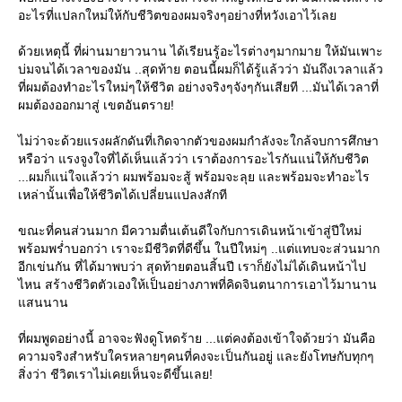
อะไรที่แปลกใหม่ให้กับชีวิตของผมจริงๆอย่างที่หวังเอาไว้เล
ด้วยเหตุนี้ ที่ผ่านมายาวนาน ได้เรียนรู้อะไรต่างๆมากมาย ให้มันเพาะ
บ่มจนได้เวลาของมัน ..สุดท้าย ตอนนี้ผมก็ได้รู้แล้วว่า มันถึงเวลาแล้ว
ที่ผมต้องทำอะไรใหม่ๆให้ชีวิต อย่างจริงๆจังๆกันเสียที ...มันได้เวลาที่
ผมต้องออกมาสู่ เขตอันตราย!
ไม่ว่าจะด้วยแรงผลักดันที่เกิดจากตัวของผมกำลังจะใกล้จบการศึกษา
หรือว่า แรงจูงใจที่ได้เห็นแล้วว่า เราต้องการอะไรกันแน่ให้กับชีวิต
...ผมก็แน่ใจแล้วว่า ผมพร้อมจะสู้ พร้อมจะลุย และพร้อมจะทำอะไร
เหล่านั้นเพื่อให้ชีวิตได้เปลี่ยนแปลงสักที
ขณะที่คนส่วนมาก มีความตื่นเต้นดีใจกับการเดินหน้าเข้าสู่ปีใหม่
พร้อมพร่ำบอกว่า เราจะมีชีวิตที่ดีขึ้น ในปีใหม่ๆ ..แต่แทบจะส่วนมาก
อีกเข่นกัน ที่ได้มาพบว่า สุดท้ายตอนสิ้นปี เราก็ยังไม่ได้เดินหน้าไป
ไหน สร้างชีวิตตัวเองให้เป็นอย่างภาพที่คิดจินตนาการเอาไว้มานาน
สนนาน
ที่ผมพูดอย่างนี้ อาจจะฟังดูโหดร้าย ...แต่คงต้องเข้าใจด้วยว่า มันคือ
ความจริงสำหรับใครหลายๆคนที่คงจะเป็นกันอยู่ และยังโทษกับทุกๆ
สิ่งว่า ชีวิตเราไม่เคยเห็นจะดีขึ้นเลย!