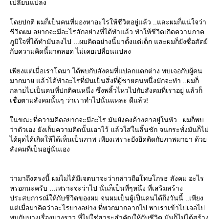
เปลี่ยนแปลง
ดยปกติ ผมก็เป็นคนที่มองหาอะไรให้ชีวิตอยู่แล้ว ..และผมก็แน่ใจว่า
ชีวิตผม อยากจะมีอะไรสักอย่างที่ได้ทำแล้ว ทำให้ชีวิตเกิดความภาค
ภูมิใจที่ได้ทำมันลงไป ...ผมคิดอย่างนี้มาตั้งแต่เด็ก และผมก็ยังซื่อสัตย์
กับความคิดนี้มาตลอด ไม่เคยเปลี่ยนแปลง
เพียงแต่เมื่อเราโตมา ได้พบกับสังคมที่แปลกแตกต่าง พบเจอกับผู้คน
มากมาย แล้วได้ทำอะไรที่มันเป็นสิ่งที่ผู้ชายคนหนึ่งมักจะทำ ..ผมก็
กลายไปเป็นคนที่ปกติคนหนึ่ง ซึ่งพลิ้วไหวไปกับสังคมที่เราอยู่ แล้วก็
เชื่อตามสังคมนั้นๆ ว่าเราทำไปนั่นแหละ ดีแล้ว!
นขณะที่ความคิดอยากจะมีอะไร มันยังคงค้างคาอยู่ในหัว ..ผมก็พบ
ว่าตัวเอง ยังเก็บความคิดนั้นเอาไว้ แล้วใส่ในลิ้นชัก จนกระทั่งมันก็ไม่
ได้ผุดได้เกิดให้ได้เห็นเป็นภาพ เพียงเพราะยังยึดติดกับภาพมายา ด้ว
สังคมที่เป็นอยู่นั่นเอง
ว่ามาถึงตรงนี้ ผมไม่ได้มีเจตนาจะว่ากล่าวถือโทษโกรธ สังคม อะไร
หรอกนะครับ ...เพราะจะว่าไป นั่นก็เป็นที่ๆหนึ่ง ที่เสริมสร้าง
ประสบการณ์ให้กับชีวิตของผม จนผมเป็นผู้เป็นคนได้ถึงวันนี้ ..เพียง
ต่เมื่อมาคิดว่าอะไรบางอย่าง ที่พวกมากลากไป พาเราเข้าไปเจอไป
พบกับบางเรื่องบางราว ที่ไม่ใช่สาระสำคัญให้กับชีวิต มันก็ไม่ได้สร้าง