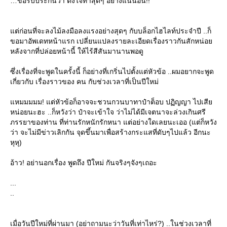
ขอรับประกันว่า ตั้งใจทำสุดๆ อย่างแน่นอน!!
ต่ก่อนที่จะลงไม้ลงมือลงแรงอย่างสุดๆ กับบล็อกไฮไลท์ประจำปี ..ก็
ขอมาอัพเดทหน้าแรก เปลี่ยนแปลงรายละเอียดเรื่องราวกันสักหน่อ
หลังจากที่ปล่อยหน้านี้ ให้ไร้สีสันมานานพอดู
ซึ่งเรื่องที่จะพูดในครั้งนี้ ก็อย่างที่เกริ่นไปตั้งแต่หัวข้อ ..ผมอยากจะพูด
เกี่ยวกับ เรื่องราวของ คน กับช่วงเวลาที่เป็นปีใหม่
หมมมมม! แต่หัวข้อก็อาจจะชวนกวนบาทาป๋าต็อบ ปฏิญญา ไปเสี
หน่อยนะฮะ ..ก็หวังว่า ป๋าจะเข้าใจ ว่าไม่ได้มีเจตนาจะล่วงเกินศรี
ภรรยาของท่าน ที่ท่านรักหนักรักหนา แต่อย่างใดเลยนะเออ (แต่ก็หวัง
ว่า จะไม่มีข่าวเลิกกัน จุดขึ้นมาเพื่อสร้างกระแสที่ดับๆไปแล้ว อีกนะ
หุหุ)
อ้าว! อย่านอกเรื่อง พูดถึง ปีใหม่ กันจริงๆจังๆเถอะ
...
..
เมื่อวันปีใหม่ที่ผ่านมา (อย่าถามนะว่าวันที่เท่าไหร่?) ..ในช่วงเวลาที่