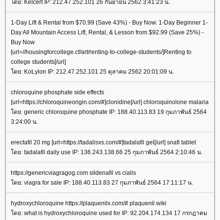
ดย: Kelcert IP: 212.47.252.101 26 กันยายน 2562 3:41:23 น.
1-Day Lift & Rental from $70.99 (Save 43%) - Buy Now. 1-Day Beginner 1-
Day All Mountain Access Lift, Rental, & Lesson from $92.99 (Save 25%) -
Buy Now
[url=//housingforcollege.cf/art/renting-to-college-students/]Renting to
college students[/url]
ดย: KoLylon IP: 212.47.252.101 25 ตุลาคม 2562 20:01:09 น.
chloroquine phosphate side effects
[url=https://chloroquineorigin.com/#]clonidine[/url] chloroquinolone malaria
ดย: generic chloroquine phosphate IP: 188.40.113.83 19 กุมภาพันธ์ 2564
3:24:00 น.
erectafil 20 mg [url=https://tadalisxs.com/#]tadalafil gel[/url] snafi tablet
ดย: tadalafil daily use IP: 136.243.138.66 25 กุมภาพันธ์ 2564 2:10:46 น.
https://genericviagragog.com sildenafil vs cialis
ดย: viagra for sale IP: 188.40.113.83 27 กุมภาพันธ์ 2564 17:11:17 น.
hydroxychloroquine https://plaquenilx.com/# plaquenil wiki
ดย: what is hydroxychloroquine used for IP: 92.204.174.134 17 กรกฎาคม