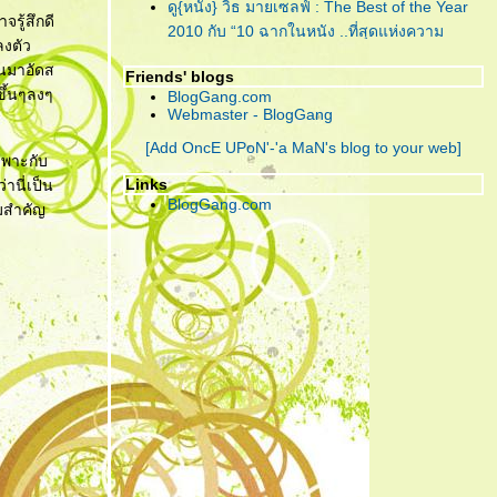
"Lula : Twist"
... เพลงฟังชวน
ดู{หนัง} วิธ มายเซลฟ์ : The Best of the Year
จรู้สึกดี
เพลิน จากคนเพลินๆ ที่ชื่อ 'ลุลา'
2010 กับ “10 ฉากในหนัง ..ที่สุดแห่งความ
ลงตัว
ประทับใจ”
ันมาอัดส
"Piranha 3D"
... กัดกระจุย เลือด
Friends' blogs
ดู{หนัง} วิธ มายเซลฟ์ : The Best of the Year
กขึ้นๆลงๆ
กระจาย สามมิติกระเจิง!!!
BlogGang.com
2010 กับ “การแสดง ..ที่สุดแห่งความประทับใจ”
Webmaster - BlogGang
ดู{หนัง} วิธ มายเซลฟ์ : The Best of the Year
"CHARICE"
... เพชรน้ำงามเม็ด
[Add OncE UPoN'-'a MaN's blog to your web]
2010 กับ “10 หนังดี ..in My Home”
เฉพาะกับ
เล็กแห่ง ‘เอเชีย’ ที่คู่ควรกับการ
ดู{หนัง} วิธ มายเซลฟ์ : The Best of the Year
Links
่านี่เป็น
เจียระไนโดย ‘อเมริกา’
2010 กับ “5 หนังไม่สนุก ให้อยากลืม เป็นที่สุด”
BlogGang.com
ามสำคัญ
"The Social Network" ... วันนี้ คุณรู้จัก
"กวน มึน โฮ"
... ความรัก อาจแพ้
Facebook ดีพอแล้วหรือยัง?
บ้างอะไรบ้าง แต่ ความ ‘เห็นแก่
"Harry Potter and the Deathly Hallows : Part
ตัว’ เอาชนะได้ทุกสิ่ง!
I" ... ฉันต้องเปิด เพื่อจะปิด!
"Due Date" ... รวมกันเราต้องอยู่ (กรุณา)อย่าทิ้ง
ตูเป็นอันขาด!!?
"RED" ... โตอย่างสมวัย แก่อย่างมีคุณภาพ และ
จงระห่ำอย่างไม่เหลืออะไรจะเสีย!
"อินทรีแดง" ... สมศักดิ์ศรีที่ได้กลับมา ..วีรบุรุษที่
หนังไทยต้องการ!
"ชั่วฟ้าดินสลาย" ... เมื่อคำ “รัก” มีค่าเท่าคำว่า
“ร้าย” คงทำลายคนทั้งหลายให้วายวอด