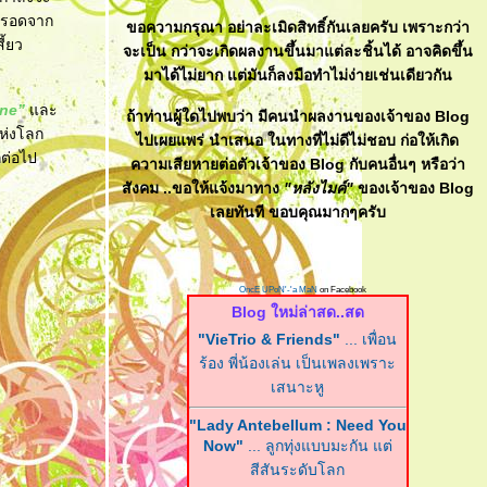
หนีรอดจาก
ขอความกรุณา อย่าละเมิดสิทธิ์กันเลยครับ เพราะกว่า
ี้ยว
จะเป็น กว่าจะเกิดผลงานขึ้นมาแต่ละชิ้นได้ อาจคิดขึ้น
มาได้ไม่ยาก แต่มันก็ลงมือทำไม่ง่ายเช่นเดียวกัน
ne”
ละ
ถ้าท่านผู้ใดไปพบว่า มีคนนำผลงานของเจ้าของ Blog
แห่งโลก
ไปเผยแพร่ นำเสนอ ในทางที่ไม่ดีไม่ชอบ ก่อให้เกิด
กต่อไป
ความเสียหายต่อตัวเจ้าของ Blog กับคนอื่นๆ หรือว่า
สังคม ..ขอให้แจ้งมาทาง
"หลังไมค์"
ของเจ้าของ Blog
เลยทันที ขอบคุณมากๆครับ
OncE UPoN'-'a MaN
on Facebook
Blog ใหม่ล่าสด..สด
"VieTrio & Friends"
... เพื่อน
ร้อง พี่น้องเล่น เป็นเพลงเพราะ
เสนาะหู
"Lady Antebellum : Need You
Now"
... ลูกทุ่งแบบมะกัน แต่
สีสันระดับโลก