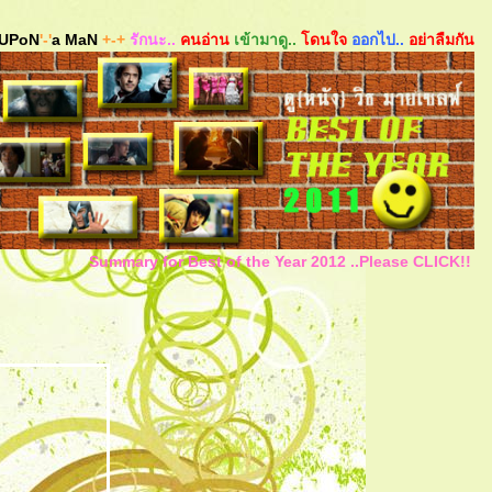
UPoN
'-'
a MaN
+-+
รักนะ..
คนอ่าน
เข้ามาดู..
ดนใจ
ออกไป..
อย่าลืมกัน
Summary for Best of the Year 2012 ..Please CLICK!!