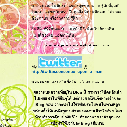
ขอขอบคุณ ในมิตรภาพของทุกท่าน ความรู้จักที่คุณมี
ห้ผม ...ผมขอน้อมรับ ในทุกสิ่ง ที่ท่านมีต่อผม ไม่ว่าจะ
ด้วยภาษา หรือว่าความรู้สึก
ินดีที่ได้รู้จักนะครับ ...แต่ถ้านี่ยังน้อยไป ก็อย่าลืม
...เมล์ของผม แอดกันได้นะ
once_upon.a.man@hotmail.com
My
@
http://twitter.com/once_upon_a_man
ขอขอบคุณ และสวัสดีครับ ...รักนะ คนอ่าน
ผลงานบทความที่อยู่ใน Blog นี้ สามารถให้คนอื่นนำ
ไปเผยแพร่ในที่อื่นๆได้ แต่ต้องขอให้แจ้งทางเจ้าของ
Blog ก่อน ว่าจะนำไปใช้เพื่อประโยชน์ในทางที่ถูก
พร้อมทั้งให้เครดิตของเจ้าของผลงานตัวจริงด้วย โด
ห้ามทำการดัดแปลงแก้ไข ด้วยภาษาของตัวคุณเอง
จะผ่านพ้น
เพื่อทำให้เจ้าของ Blog เสียหา
ขากำลังจะ