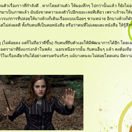
ัวเรื่องราวที่กำลังดี ..หากโดยส่วนตัว ให้มองลึกๆ ไปกว่านั้นแล้ว ก็ยังไม่อา
ออกมาเป็นภาพแล้ว มันยังขาดความลงตัวไปอีกเยอะเลยทีเดียว เพราะถ้าจะให้
่ควรแก่การที่ปล่อยให้บางห้วงก็เดินเรื่องแบบเนือยๆ ชวนหน่าย อีกบางห้วงก็ด
่ไม่ส่งผลดี ทั้งกับคนที่เป็นคอหนังสือ หรือว่าคนที่ไม่เคยแตะหนังสือ ให้รู้สึ
(ไม่ด้อยลง แต่ก็ไม่ถือว่าดีขึ้น) กับคนที่ถีบตัวเองให้มีพัฒนาการได้อีก โดย
วามดราม่าที่ยิ่งแกร่งกล้าในพลัง ..นอกเหนือจากนั้น กับคนอื่นๆ แล้ว คงต้องถือว
ว้ในเรื่องเดียวกันได้อย่างครบครันจริงๆ แม้บางคนจะไม่ค่อยโดดเด่น มีคว