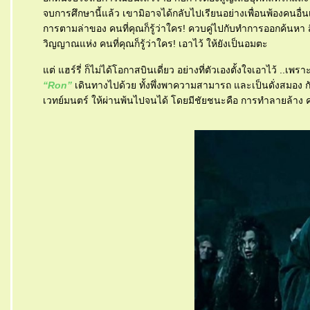
จบการศึกษานี้แล้ว เขามิอาจได้กลับไปเรียนอย่างเพื่อนพ้องคนอื่นเข
การตามล่าของ คนที่คุณก็รู้ว่าใคร! ควบคู่ไปกับทำการออกค้นหา สิ
วิญญาณแห่ง คนที่คุณก็รู้ว่าใคร! เอาไว้ ให้ยังเป็นอมตะ
ต่ แฮร์รี่ ก็ไม่ได้โอกาสบินเดี่ยว อย่างที่ตัวเองตั้งใจเอาไว้ ..เพ
“Ron”
เดินทางไปด้วย ทั้งพึ่งพาความสามารถ และเป็นดั่งสมอง กับกำ
เวทย์มนตร์ ให้ผ่านพ้นไปจนได้ โดยมีชัยชนะคือ การทำลายล้าง คนท