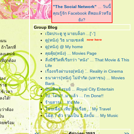
"The Social Network"
... วันนี้
คุณรู้จัก Facebook ดีพอแล้วหรือ
ัง?
Group Blog
"Harry Potter and the Deathly
เปิดประตู ทู มายบล็อก ...['-']
Hallows : Part I"
... ฉันต้องเปิด
ดู{หนัง} วิธ มายเซลฟ์
ืดมน
เพื่อจะปิด!
ดู{หนัง} @ My home
ถ้าใครที่
คุยคุ้ย{หนัง} ... Movies Page
ลงเสน่ห์
"Scrubb : Kid"
... คำตอบของ
สิ่งมีชีวิตที่เรียกว่า "หนัง" ... That Movie & This
ี่ถูกต้อง
เพลงอินดี้ที่ฟังง่าย อยู่ในอัลบั้มนี้
Life
ล้ว
เรื่องจริงผ่านจอ{หนัง} ... Reality in Cinema
ธนาคาร{หนัง} ไม่จำกัด (มหาชน) ... Movies
แปลง
"Due Date"
... รวมกันเราต้องอยู่
Bank
คงรา
(กรุณา)อย่าทิ้งตูเป็นอันขาด!!?
บันเทิงเริงรมย์ ... Royal City Entertain
ใช้เวลา
"B.o.B. Presents: The
ไป..โดน!!..มาแล้ว ... I'm Done!!
ลงได้!
Adventures of Bobby Ray"
...
ร้ายสาระ ...It's Me
อาจเป็นฮิปฮอปหน้าใหม่ แต่ไม่ขอ
ฉบเฉี่ยว เที่ยวไปเรื่อย ... My Travel
ขว่าต้อง
ึดติดความฮิป
น้ต 7 ตัว รวมเป็น 1 อัลบั้ม ... My Music
ป็น
โดยพร้อม
"RED"
... โตอย่างสมวัย แก่อย่าง
มีคุณภาพ และจงระห่ำอย่างไม่
<<
ธันวาคม 2553
>>