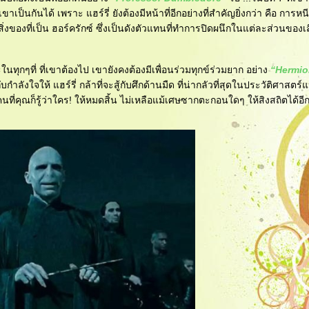
าเป็นกันได้ เพราะ แฮร์รี่ ยังต้องมีหน้าที่อีกอย่างที่สำคัญยิ่งกว่า คือ การ
่งของที่เป็น ฮอร์ครักซ์ ซึ่งเป็นดังตัวแทนที่ทำการปิดผนึกในแต่ละส่วนของเส
ราะในทุกๆที่ ที่เขาต้องไป เขายังคงต้องมีเพื่อนร่วมทุกข์ร่วมยาก อย่าง
“Hermio
ลังใจให้ แฮร์รี่ กล้าที่จะสู้กับศึกด้านมืด ที่น่ากลัวที่สุดในประวัติศาสตร์
ี่คุณก็รู้ว่าใคร! ให้หมดสิ้น ไม่เหลือแม้เศษซากตะกอนใดๆ ให้สิงสถิตได้อี