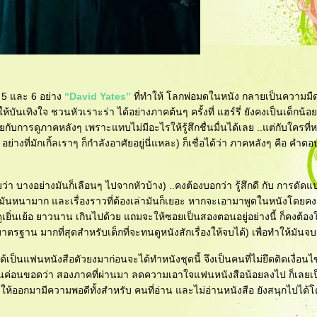
 5 และ 6 อย่าง
“David Yates”
ที่ทำให้ โลกพ่อมดในหนัง กลายเป็นความม
เทิงใจ ชวนหัวเราะร่า ได้อย่างภาคต้นๆ ครั้งที่ แฮร์รี่ ยังคงเป็นเด็กน้อย 
กับการดูภาคหลังๆ เพราะแทบไม่มีอะไรให้รู้สึกชื่นมื่นได้เลย ..แต่กับใครที่ห
งที่มักเกิ้ลเราๆ ก็กำลังอาศัยอยู่นี่แหละ) ก็เชื่อได้ว่า ภาคหลังๆ คือ คำตอบท
บว่า บางอย่างมันก็เลือนๆ ไปจากหัวบ้าง) ..คงต้องบอกว่า รู้สึกดี กับ การดัด
ือมันหนามาก และเรื่องราวที่ต้องเล่ามันก็เยอะ หากจะเอามาพูดในหนังโดย
ดูเยิ่นเย้อ ยาวนาน เกินไปด้วย แถมจะให้ซอยเป็นสองตอนอยู่อย่างนี้ ก็คงต้อง
ตรฐาน มากที่สุดสำหรับเด็กที่จะทนดูหนังสักเรื่องให้จบได้) เพื่อทำให้มันจบ
่เคยได้เป็นแฟนหนังสือตัวยงมาก่อนจะได้ทำหนังชุดนี้ จึงเป็นคนที่ไม่ยึดติดเงื่อนไ
ี่โดนค่อนขอดว่า สองภาคที่ผ่านมา ลดความเอาใจแฟนหนังสือน้อยลงไป ก็เลยเ
ี้ ให้ออกมามีความพอดีทั้งสำหรับ คนที่อ่าน และไม่อ่านหนังสือ ยังสนุกไปได้