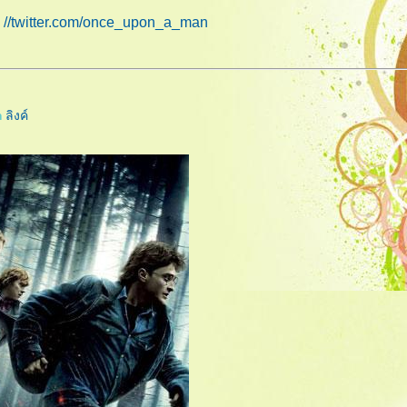
//twitter.com/once_upon_a_man
@
m
ลิงค์