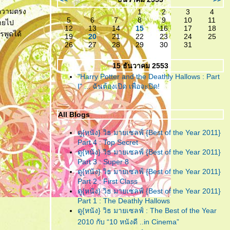
เหลืออะไรจะเสีย!
มีความตรง
1
2
3
4
5
6
7
8
9
10
11
หายไป
"ห้องตรงข้าม หัวใจตรงกัน"
...
12
13
14
15
16
17
18
รพูดได้
(หนังสั้น)แบบตัวเต็ม ที่ไม่มีอะไร
19
20
21
22
23
24
25
26
27
28
29
30
31
มากมาย แต่ก็ยังมีความจริงใจ!
15 ธันวาคม 2553
"ห้องตรงข้าม หัวใจตรงกัน"
...
"Harry Potter and the Deathly Hallows : Part
กับตัวอย่างน้ำจิ้ม ของหนังสั้นที่
I" ... ฉันต้องเปิด เพื่อจะปิด!
คงจะมีอะไรๆอยู่ในนั้น
"อินทรีแดง"
... สมศักดิ์ศรีที่ได้
All Blogs
กลับมา ..วีรบุรุษที่หนังไท
ต้องการ!
ดู{หนัง} วิธ มายเซลฟ์ {Best of the Year 2011}
Part 4 : Top Secret
"ชั่วฟ้าดินสลาย"
... เมื่อคำ “รัก”
ดู{หนัง} วิธ มายเซลฟ์ {Best of the Year 2011}
Part 3 : Super 8
มีค่าเท่าคำว่า “ร้าย” คงทำลายคน
ดู{หนัง} วิธ มายเซลฟ์ {Best of the Year 2011}
ทั้งหลายให้วายวอด
Part 2 : First Class
ดู{หนัง} วิธ มายเซลฟ์ {Best of the Year 2011}
"Resident Evil : Afterlife"
...
Part 1 : The Deathly Hallows
สงครามยังไม่จบ ยังต้องนับศพ
ดู{หนัง} วิธ มายเซลฟ์ : The Best of the Year
ซอมบี้จนเบื่อกันไปข้าง!!
2010 กับ “10 หนังดี ..in Cinema”