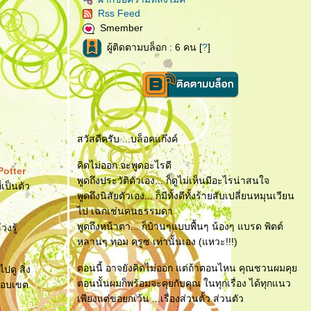
Rss Feed
Smember
ผู้ติดตามบล็อก : 6 คน [
?
]
สวัสดีครับ ...บล็อคแก๊งค์
คิดไม่ออก จะพูดอะไรดี
Potter
พูดถึงประวัติตัวเอง... ก็ดูไม่เห็นมีอะไรน่าสนใจ
่เป็นตัว
พูดถึงนิสัยตัวเอง... ก็มีทั้งดีทั้งร้ายสับเปลี่ยนหมุนเวียน
ไป เฉกเช่นคนธรรมดา
พูดถึงหน้าตา... ก็บ้านๆแบบพื้นๆ น้องๆ แบรด พิตต์
วงรู้
หลานๆ ทอม ครูซ เท่านั้นเอง (แหวะ!!!)
ตอนนี้ อาจยังคิดไม่ออก แต่ถ้าตอนไหน คุณชวนผมคุ
ปดู สิ่ง
ตอนนั้นผมก็พร้อมจะคุยกับคุณ ในทุกเรื่อง ได้ทุกแนว
ยขอบเขต
เพียงแต่ขอยกเว้น ...เรื่องส่วนตั้ว ส่วนตัว