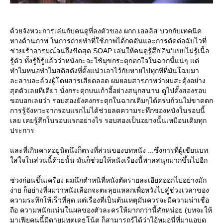
ด้วยจังหวะการเล่นกับคนดูที่ลงตัวของ ผกก.เอลลิส บวกกับเทคนิค
ทางด้านภาพ ในการถ่ายทำที่ใช้ภาพได้กดดันและการตัดต่อฉับไวที่
ช่วยเร้าอารมณ์จนถึงขีดสุด SOAP เล่นให้คนดูรู้สึก'อิน'แบบไม่รู้เนื้อ
รู้ตัว ทั้งรู้ก็รู้แล้วว่าหนังกะจะใช้มุขกระตุกตกใจในฉากนี้แน่ๆ แต่
ทำไมหนอทำไมสติสตังที่ตั้งแน่วเอาไว้กับหายไปทุกทีที่มันโฉบมา
ละลาบละล้วงผู้โดยสารเสียตลอด ผมยอมสารภาพว่าผมสะดุ้งอย่าง
สุดตัวเลยทีเดียว นั่งกระตุกบนเก้าอี้อย่างสนุกสนาน ดูไปตั้งสองรอบ
ขอบอกเลยว่า รอบสองยังคงกระตุกในฉากเดิมๆได้ครบถ้วนไม่ขาดตก
การรู้จังหวะจากรอบแรกไม่ได้ช่วยลดความระทึกของหนังในรอบนี้
เลย เคยรู้สึกในรอบแรกอย่างไร รอบสองเป็นอย่างนั้นเหมือนเดิมทุก
ประการ
ละที่เกินคาดอยู่นิดนึงก็ตรงที่ส่วนของบทหนัง ...ซึ่งการที่ผู้เขียนบท
ส่ใจในส่วนนี้ด้วยนั้น มันก็ช่วยให้หนังเรื่องนี้พาลสนุกมากขึ้นไปอีก
ช่วงก่อนขึ้นเครื่อง ผมนึกตำหนิที่หนังตัดรายละเอียดออกไปอย่างมัก
ง่าย ก็อย่างที่ผมว่าหนังเลือกจะตะลุยแหลกเพื่อหวังไปสู่ช่วงเวลาของ
ความระทึกให้เร็วที่สุด แต่เรื่องที่เป็นต้นเหตุมันควรจะมีความน่าเชื่อ
ถือ ความหนักแน่นในผลของตัวละครให้มากกว่านี้สักหน่อย (บทจะให้
มาเฟียคนนี้มีตายมทูตเดธโน้ต ก็สามารถรู้ได้ว่าไอ้หมอนี่ที่มาแอบดู