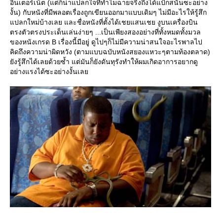
อินเตอร์เน็ต (แต่ก็น่าแปลกใจที่ทำไมฉายจริงถึงได้แป้กสนั่นซะอย่าง
งั้น) กับหนังที่มีพลอตเรื่องถูกเขียนออกมาแบบเดิมๆ ไม่มีอะไรให้รู้สึก
ปลกใหม่บ้างเลย และชื่อหนังที่ตั้งได้เชยแสนเชย งูบนเครื่องบิน
ตรงตัวตรงประเด็นเล่นง่ายๆ ...เป็นเพียงสองอย่างที่ทั้งหมดทั้งมวล
ของหนังเกรด B เรื่องนี้มีอยู่ ดูไปๆก็ไม่มีความน่าสนใจอะไรพาลไป
คิดถึงความน่าผิดหวัง (ตามแบบฉบับหนังสยองแหวะๆตามท้องตลาด)
ังรู้สึกได้เลยด้วยซ้ำ แต่มันก็ยังดันทุรังทำให้ผมเกิดอาการอยากดู
อย่างแรงได้ซะอย่างงั้นเล