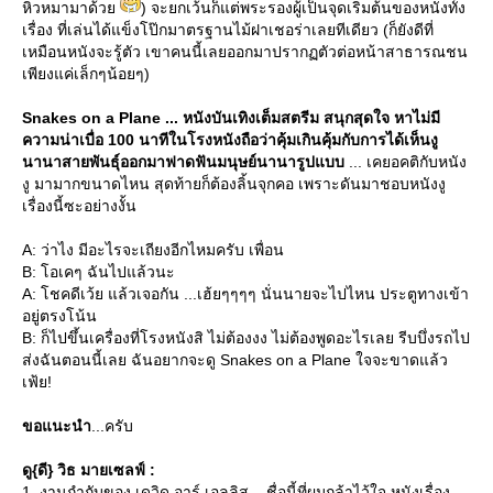
หิวหมามาด้ว
) จะยกเว้นก็แต่พระรองผู้เป็นจุดเริ่มต้นของหนังทั้ง
เรื่อง ที่เล่นได้แข็งโป๊กมาตรฐานไม้ฝาเชอร่าเลยทีเดียว (ก็ยังดีที่
เหมือนหนังจะรู้ตัว เขาคนนี้เลยออกมาปรากฏตัวต่อหน้าสาธารณชน
เพียงแค่เล็กๆน้อยๆ)
Snakes on a Plane ... หนังบันเทิงเต็มสตรีม สนุกสุดใจ หาไม่มี
ความน่าเบื่อ 100 นาทีในโรงหนังถือว่าคุ้มเกินคุ้มกับการได้เห็นงู
นานาสายพันธุ์ออกมาฟาดฟันมนุษย์นานารูปแบบ
... เคยอคติกับหนัง
งู มามากขนาดไหน สุดท้ายก็ต้องลิ้นจุกคอ เพราะดันมาชอบหนังงู
เรื่องนี้ซะอย่างงั้น
A: ว่าไง มีอะไรจะเถียงอีกไหมครับ เพื่อน
B: โอเคๆ ฉันไปแล้วนะ
A: โชคดีเว้ย แล้วเจอกัน ...เฮ้ยๆๆๆๆ นั่นนายจะไปไหน ประตูทางเข้า
อยู่ตรงโน้น
B: ก็ไปขึ้นเครื่องที่โรงหนังสิ ไม่ต้องงง ไม่ต้องพูดอะไรเลย รีบบึ่งรถไป
ส่งฉันตอนนี้เลย ฉันอยากจะดู Snakes on a Plane ใจจะขาดแล้ว
เฟ้ย!
ขอแนะนำ
...ครับ
ดู{ดี} วิธ มายเซลฟ์ :
1. งานกำกับของ เดวิด อาร์ เอลลิส ...ชื่อนี้ที่ผมกล้าไว้ใจ หนังเรื่อง