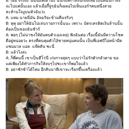
B: เฮ้ย จริงงะ นี่ฉันแค่เดานะ ฉันก็แค่กำลังนึกถึงเที่ยวบินที่ฉันกำลัง
จะไปแค่นั้นเอง แล้วเมื่อกี้จู่ๆฉันก็เผลอไปเห็นแอร์ฯคนหนึ่งสว
สะท้านใจงูบนหัวฉันว่ะ
A: แหม นายนี่มัน อัจฉริยะข้ามคืนจริงๆ
B: หุหุ อย่าให้ฉันไปเล่นรายการนั้นนะ เพราะ บัตรเครดิตเงินล้านนั้น
ต้องเป็นของฉันชัวร์
A: พอๆ (ไม่น่าชงให้มันตบตัวเองเลย) ฟังฉันต่อ เรื่องนี้มันมีความโชค
ดีอยู่หน่อยว่ะ ตรงที่คนคุมตัวไอ้ชายหนุ่มคนนั้น เป็นพี่เอฟบีไอหน้ามืด
ซมมวล แอล. แจ๊คสัน ซะนี่
B: แล้วไงล่ะ
A: ก็พี่คนนี้ เขาเป็นฮีโร่นี่ เก่งกาจสุดๆ แบบว่าไม่รักตัวกลัวตาย ขอ
ค่เพียงได้ทำภารกิจให้จบๆไปซะเขาก็พอใจแล้ว
B: อย่าชักช้าได้ไหม อีกสิบนาทีเขาจะเรียกขึ้นเครื่องแล้ว