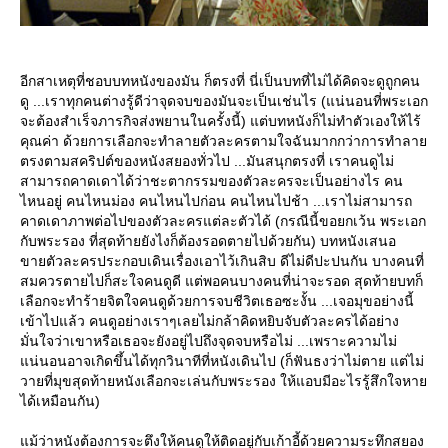
อีกสาเหตุที่ชอบบทหนังของมัน ก็ตรงที่ นี่เป็นบทที่ไม่ได้คิดจะดูถูกคน
ดู ...เราทุกคนต่างรู้ดีว่าจุดจบของมันจะเป็นเช่นไร (แน่นอนที่พระเอก
จะต้องสำเร็จภารกิจส่งพยานในครั้งนี้) แต่บทหนังก็ไม่ทำตัวเองให้ไร้
คุณค่า ด้วยการเลือกจะทำลายตัวละครตามใจฉันมากกว่าการทำลา
ตรงตามสคริปต์ของหนังสยองทั่วไป ...มันสนุกตรงที่ เราคนดูไม่
สามารถคาดเดาได้ว่าชะตากรรมของตัวละครจะเป็นอย่างไร คน
ไหนอยู่ คนไหนม่อง คนไหนไปก่อน คนไหนไปช้า ...เราไม่สามารถ
คาดเดาภาพต่อไปของตัวละครแต่ละตัวได้ (กรณีนี้ขอยกเว้น พระเอก
กับพระรอง ที่สุดท้ายยังไงก็ต้องรอดตายไปด้วยกัน) บทหนังเสนอ
ขายตัวละครประกอบเดินเรื่องเอาไว้เกินสิบ ดีไม่ดีปะปนกัน บางคนที่
สมควรตายไปก็สะใจคนดูดี แต่พอคนบางคนที่น่าจะรอด สุดท้ายบทก็
เลือกจะทำร้ายจิตใจคนดูด้วยการจบชีวิตเธอซะงั้น ...เจอมุขอย่างนี้
เข้าไปแล้ว คนดูอย่างเราๆเลยไม่กล้าคิดหยิบจับตัวละครได้อย่าง
มั่นใจว่าเขาหรือเธอจะยังอยู่ไปถึงจุดจบหรือไม่ ...เพราะความไม่
น่นอนอาจเกิดขึ้นได้ทุกวินาทีที่หนังเดินไป (ก็ฟันธงว่าไม่ตาย แต่ไม่
วายที่มุขสุดท้ายหนังเลือกจะเล่นกับพระรอง ให้แอบมีอะไรรู้สึกใจหา
ได้เหมือนกัน)
ม้ว่าหนังต้องการจะตึงให้คนดูให้ติดอยู่กับเก้าอี้ด้วยความระทึกสยอง