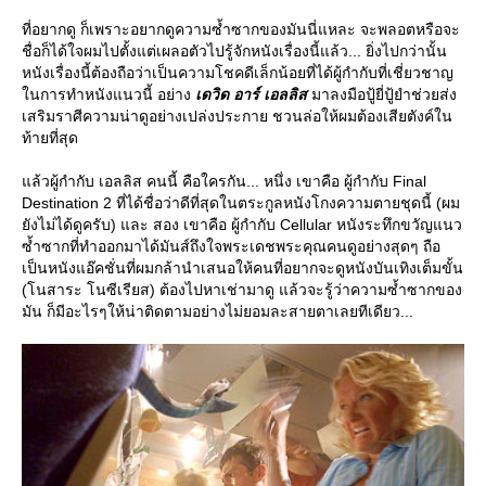
ที่อยากดู ก็เพราะอยากดูความซ้ำซากของมันนี่แหละ จะพลอตหรือจะ
ชื่อก็ได้ใจผมไปตั้งแต่เผลอตัวไปรู้จักหนังเรื่องนี้แล้ว... ยิ่งไปกว่านั้น
หนังเรื่องนี้ต้องถือว่าเป็นความโชคดีเล็กน้อยที่ได้ผู้กำกับที่เชี่ยวชาญ
นการทำหนังแนวนี้ อย่าง
เดวิด อาร์ เอลลิส
มาลงมือปู้ยี่ปู้ยำช่วยส่ง
เสริมราศีความน่าดูอย่างเปล่งประกาย ชวนล่อให้ผมต้องเสียตังค์ใน
ท้ายที่สุด
ล้วผู้กำกับ เอลลิส คนนี้ คือใครกัน... หนึ่ง เขาคือ ผู้กำกับ Final
Destination 2 ที่ได้ชื่อว่าดีที่สุดในตระกูลหนังโกงความตายชุดนี้ (ผม
ังไม่ได้ดูครับ) และ สอง เขาคือ ผู้กำกับ Cellular หนังระทึกขวัญแนว
ซ้ำซากที่ทำออกมาได้มันส์ถึงใจพระเดชพระคุณคนดูอย่างสุดๆ ถือ
เป็นหนังแอ๊คชั่นที่ผมกล้านำเสนอให้คนที่อยากจะดูหนังบันเทิงเต็มขั้น
(โนสาระ โนซีเรียส) ต้องไปหาเช่ามาดู แล้วจะรู้ว่าความซ้ำซากของ
มัน ก็มีอะไรๆให้น่าติดตามอย่างไม่ยอมละสายตาเลยทีเดียว...