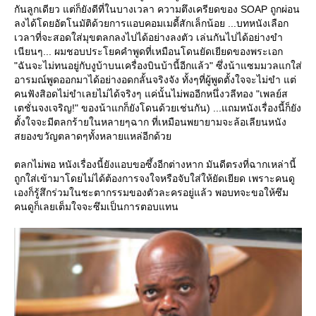
กันลูกเดียว แต่ก็ยังดีที่ในบางเวลา ความตึงเครียดของ SOAP ถูกผ่อน
ลงได้โดยอัตโนมัติด้วยการแอบคอมเมดี้สักเล็กน้อย ...บทหนังเลือก
เวลาที่จะสอดใส่มุขตลกลงไปได้อย่างลงตัว เล่นกันไปได้อย่างขำ
เนียนๆ... ผมชอบประโยคคำพูดที่เหมือนโดนยัดเยียดของพระเอก
"ฉันจะไม่ทนอยู่กับงูบ้าบนเครื่องบินบ้านี้อีกแล้ว" ซึ่งน้าแซมมวลแกใส่
อารมณ์พูดออกมาได้อย่างอดกลั้นจริงจัง ทั้งๆที่ผู้พูดตั้งใจจะไม่ขำ แต่
คนฟังสิอดไม่ขำเลยไม่ได้จริงๆ แค่นั้นไม่พออีกหนึ่งวลีทอง "เพลย์ส
เตชั่นจงเจริญ!" ของน้าแกก็ยังโดนด้วยเช่นกัน) ...แถมหนังเรื่องนี้ก็ยัง
ตั้งใจจะมีตลกร้ายในหลายๆฉาก ที่เหมือนพยายามจะล้อเลียนหนัง
สยองขวัญตลาดๆทั้งหลายแหล่อีกด้ว
ตลกไม่พอ หนังเรื่องนี้ยังแอบขอซึ้งอีกต่างหาก มันดีตรงที่ฉากเหล่านี้
ถูกใส่เข้ามาโดยไม่ได้ต้องการจงใจหรือจับใส่ให้ยัดเยียด เพราะคนดู
เองก็รู้สึกร่วมในชะตากรรมของตัวละครอยู่แล้ว พอบทจะขอให้ซึม
คนดูก็เลยเต็มใจจะซึมเป็นการตอบแทน