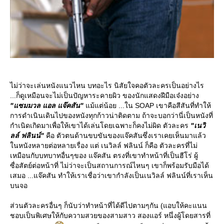
ไม่ว่าจะเล่นหนังแนวไหน บทอะไร นิสัยใจคอตัวละครเป็นอย่างไร
...ก็ดูเหมือนจะไม่เป็นปัญหาระคายผิว ของนักแสดงฝีมือเจ๋งอย่าง
"แซมมวล แอล แจ๊คสัน"
ม้แต่น้อย ...ใน SOAP เขาคือสีสันที่ทำให้
การดำเนินเดินไปของหนังทุกก้าวน่าติดตาม ถ้าจะบอกว่านี่เป็นหนังที่
กำเนิดเกิดมาเพื่อให้เขาได้เล่นโดยเฉพาะก็คงไม่ผิด ตัวละคร
"เนวิ
ลล์ ฟลินน์"
คือ ตัวตนด้านขบขันของแจ๊คสันซึ่งเราเคยเห็นมาแล้ว
นหนังหลายต่อหลายเรื่อง แต่ เนวิลล์ ฟลินน์ ก็คือ ตัวละครที่ไม่
เหมือนกับบทบาทอื่นๆของ แจ๊คสัน ตรงที่เขาทำหน้าที่เป็นฮีโร่ ผู้
ซื่อสัตย์ต่อหน้าที่ ไม่ว่าจะเป็นสถานการณ์ไหนๆ เขาก็พร้อมรับมือได้
เสมอ ...แจ๊คสัน ทำให้เราเชื่อว่าเขากำลังเป็นเนวิลล์ ฟลินน์ที่เราเห็น
บนจอ
ส่วนตัวละครอื่นๆ ก็นับว่าทำหน้าที่ได้ดีไปตามๆกัน (แอบให้คะแนน
ชอบเป็นพิเศษให้กับความสวยของสามสาว สองแอร์ หนึ่งผู้โดยสารที่