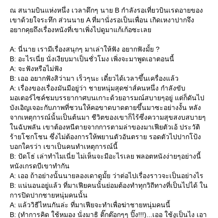
ณ สนามบินแห่งหนึ่ง เวลาดึกๆ นาย B กำลังรอเที่ยวบินเรดอายของ
เขาด้วยใจระทึก ส่วนนาย A ที่มานั่งรอเป็นเพื่อน เกิดเหงาปากจึง
อยากคุยถึงเรื่องหนังที่เขาเพิ่งไปดูมาแก้เก้อซะเล
A: นี่นาย เรามีเรื่องสนุกๆ มาเล่าให้ฟัง อยากฟังมั้ย ?
B: อะไรเนี่ย นั่งเงียบมาเป็นชั่วโมง เพิ่งจะมาพูดเอาตอนนี้
A: จะฟังหรือไม่ฟัง
B: เออ อยากฟังสิว่ามา เร็วๆนะ เดี๋ยวได้เวลาขึ้นเครื่องแล้ว
A: เรื่องของเรื่องมันมีอยู่ว่า ชายหนุ่มสุดซ่าส์คนหนึ่ง กำลังขับ
มอเตอร์ไซค์ชมบรรยากาศบนเกาะด้วยอารมณ์สบายๆอยู่ แต่ก็ดันไป
บังเอิญเจอะกับภาพที่ชวนให้คอขาดบาดตายขึ้นมาซะอย่างงั้น หลัง
จากเหตุการณ์นั้นเป็นต้นมา ชีวิตของเขาก็ไร้ซึ่งความสุขสงบสบายๆ
นฉับพลัน เขาต้องหนีตายจากการตามล่าของมาเฟียตัวเอ้ ประวัติ
ร้ายโชกโชน ซึ่งไม่ต้องการให้พยานตัวอันตราย รอดตัวไปปากโป้ง
บอกใครว่า เขาเป็นคนทำเหตุการณ์นี้
B: ปัดโธ่ เล่าทำไมเนี่ย ไม่เห็นจะมีอะไรเลย พลอตหนังง่ายๆอย่างนี้
หนังเกรดบีเขาทำกัน
A: เออ ถ้าอย่างนั้นนายลองเดาดูมั้ย ว่าต่อไปเรื่องราวจะเป็นอย่างไร
B: แน่นอนอยู่แล้ว ที่มาเฟียคนนั้นย่อมต้องทำทุกวิถีทางที่เป็นไปได้ ใน
การปิดปากชายหนุ่มคนนั้น
A: แล้ววิธีไหนกันล่ะ ที่มาเฟียจะทำเพื่อฆ่าชายหนุ่มคนนี้
B: (ทำการคิด ใช้หมอง นั่งมาธิ ติ๊กต๊อกๆๆ ปิ๊ง!!!)...เออ ใช้งูเป็นไง เอา