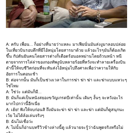
A: ครับ เพื่อน... ก็อย่างที่นายว่าแหละ มาเฟียนั่นมันส่งงูมาลอบปล่อ
นเที่ยวบินรอบดึกที่มีไอ้หนุ่มโดยสารมาด้วย แล้วอะไรๆมันก็ต้องเกิด
ขึ้น กัปตันยันคนโดยสารต่างก็เดือดร้อนอลหม่านโดยถ้วนหน้า หนี
ตายจากการไล่ล่าของกองทัพงูนับหลายร้อยที่หวังจะทำลายเครื่องบิน
ลำนี้ให้จบชีวิตก่อนที่จะทันส่งไอ้หนุ่มไปถึงศาลเพื่อว่าความให้กับ
อัยการในตอนเช้า
B: ต่อจากนั้น มันก็เป็นช่วงเวลาในการฆ่า ฆ่า ฆ่า และฆ่าแบบแหวะๆ
ช่ไหม
A: ใช่ว่ะ แต่มันก็มี...
B: มันก็แค่เป็นหนังสยองขวัญเกรดบีเท่านั้น เดิมๆ งั้นๆ จะหวังอะไร
มากไปกว่านี้อีกเนี่
A: เฮ้ย! ฟังให้จบก่อนสิ ถึงมันจะฆ่า ฆ่า ฆ่า และฆ่า แต่มันก็ดูสนุกนะ
เว้ย ไม่ได้ล้อเล่นจริงๆ
B: ฉันไม่เชื่อว่ะ
A: ไม่นั้นก็อ่านบทรีวิวข้างล่างนี้ดู แล้วนายจะรู้ว่าฉันพูดจริงหรือไม่