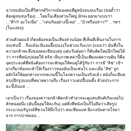
ฉากจบอันเป็นที่วิพากษ์วิจารณ์ของคนที่ดูหนังจนจบเรื่อง (ขอย้ำว่า
ต้องดูจนจบเรื่อง) ...โดยในเสียงส่วนใหญ่ มักจะออกมาแบบว่า
..."ห๊า!!! อะไรเนี่ย" ..."เล่นกันอย่างนี้เลย" ..."บ้าหรือปล่าว?" ...ฯลฯ
(ในแง่ลบ)
ส่วนตัวผมแล้วก็คงต้องขอเป็นเสียงส่วนน้อย ที่เห็นดีเห็นงามในการ
จบเช่นนี้ ...ถึงแม้จะมีแอบอึ้งปนงงในช่วงแว๊บแรก (แบบว่า มันทึ่งใน
ความกล้าทะลึ่งของคนเขียนบท) แต่แว๊บต่อมา ก็ทันคิดใหม่นึกใหม่ได้
ว่า การที่หนังปล่อยให้ คริส เห็นภาพเหล่านี้เป็นเพียงแค่ความฝัน ก็คือ
จุดประสงค์ที่หนังต้องการจะหักมุมให้คนดูได้รู้กันว่า การมี "ลิซ" เข้า
มาเกี่ยวข้องจะทำให้เรื่องราวของมันเป็นเช่นไร และเมื่อ "ลิซ" ถูก
ผลักไสให้ออกห่างจากกลเกมนี้ในโลกความเป็นจริงแล้ว หนังก็จะมีบท
สรุปอีกรูปแบบที่หมายความถึง เรื่องราวแฮปปี้เอนดิ้ง ด้วยประการ
ฉะนี้นั่นแล ...
เอาเป็นว่า เรื่องของความกล้าคิดกล้าทำอาจจะดูแสบสันต์เกินเลยไป
สักหน่อยนึง (อันนี้ยอมให้ละกัน) แต่สิ่งที่หนังเป็นก็ไม่ถือว่าเสียรูป
กระบวนบริบูรณ์ที่ชวนให้นึกไปว่า คนเขียนบท มีแรงบันดาลใจมา
จาก การปาหมอน...