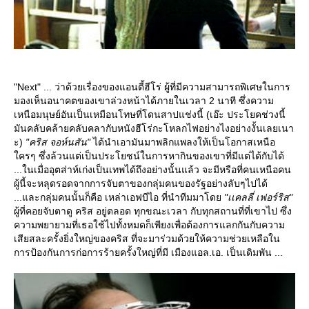
"Next" ... ว่าด้วยเรื่องของแอนตี้ฮีโร่ ผู้ที่มีความสามารถพิเศษในการ
มองเห็นอนาคตของเขาล่วงหน้าได้ภายในเวลา 2 นาที ซึ่งความ
เหนือมนุษย์อันเป็นเหมือนโทษที่โดนสาปแช่งนี้ (เอ๊ะ ประโยคช่วงนี้
มันคลับคล้ายคลับคลากับหนังฮีโร่กะโหลกไฟอย่างไงอย่างงั้นเลยเนา
ะ)
"คริส จอห์นสัน"
ได้นำเอามันมาพลิกแพลงให้เป็นโอกาสเหนือ
ครๆ ซึ่งล้วนแต่เป็นประโยชน์ในการหากินของเขาที่มีแต่ได้กับได้
...ในเมื่ออุตส่าห์เก่งเป็นเทพได้ถึงอย่างนั้นแล้ว จะมีหรือที่คนเหนือคน
ผู้นี้จะหลุดรอดจากการจับตาของกลุ่มคนของรัฐอย่างลับๆไปได้
...และกลุ่มคนนั้นก็คือ เหล่าเอฟบีไอ ที่นำทีมมาโด
"เเคลลี่ เฟอร์ริส"
ผู้ที่คอยจับตาดู คริส อยู่ตลอด ทุกขณะเวลา กับทุกสถานที่ที่เขาไป ซึ่ง
ความพยายามที่เธอใช้ไปทั้งหมดก็เพียงเพื่อต้องการแลกกันกับความ
เสียสละครั้งยิ่งใหญ่ของคริส ที่จะมาร่วมด้วยให้ความช่วยเหลือใน
การป้องกันการก่อการร้ายครั้งใหญ่ที่มี เมืองแอล.เอ. เป็นเดิมพัน ...