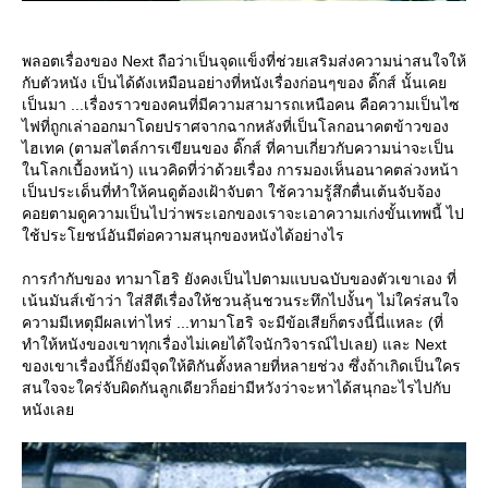
พลอตเรื่องของ Next ถือว่าเป็นจุดแข็งที่ช่วยเสริมส่งความน่าสนใจให้
กับตัวหนัง เป็นได้ดังเหมือนอย่างที่หนังเรื่องก่อนๆของ ดิ๊กส์ นั้นเค
เป็นมา ...เรื่องราวของคนที่มีความสามารถเหนือคน คือความเป็นไซ
ไฟที่ถูกเล่าออกมาโดยปราศจากฉากหลังที่เป็นโลกอนาคตข้าวของ
ไฮเทค (ตามสไตล์การเขียนของ ดิ๊กส์ ที่คาบเกี่ยวกับความน่าจะเป็น
นโลกเบื้องหน้า) แนวคิดที่ว่าด้วยเรื่อง การมองเห็นอนาคตล่วงหน้า
เป็นประเด็นที่ทำให้คนดูต้องเฝ้าจับตา ใช้ความรู้สึกตื่นเต้นจับจ้อง
คอยตามดูความเป็นไปว่าพระเอกของเราจะเอาความเก่งขั้นเทพนี้ ไป
ช้ประโยชน์อันมีต่อความสนุกของหนังได้อย่างไร
การกำกับของ ทามาโฮริ ยังคงเป็นไปตามแบบฉบับของตัวเขาเอง ที่
เน้นมันส์เข้าว่า ใส่สีตีเรื่องให้ชวนลุ้นชวนระทึกไปงั้นๆ ไม่ใคร่สนใจ
ความมีเหตุมีผลเท่าไหร่ ...ทามาโฮริ จะมีข้อเสียก็ตรงนี้นี่แหละ (ที่
ทำให้หนังของเขาทุกเรื่องไม่เคยได้ใจนักวิจารณ์ไปเลย) และ Next
ของเขาเรื่องนี้ก็ยังมีจุดให้ติกันตั้งหลายที่หลายช่วง ซึ่งถ้าเกิดเป็นใคร
สนใจจะใคร่จับผิดกันลูกเดียวก็อย่ามีหวังว่าจะหาได้สนุกอะไรไปกับ
หนังเล