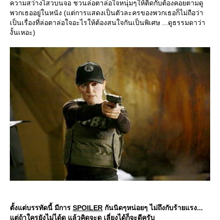
ความสว่างไสวบนจอ ชวนล่อตาล่อใจหนุ่มๆให้ติดกับต้องคอยตามดู
พวกเธออยู่ในหนัง (แต่การแสดงเป็นตัวละครของพวกเธอก็ไม่ถือว่า
เป็นเรื่องที่ล่อตาล่อใจอะไรให้ต้องสนใจกันเป็นพิเศษ ...ดูธรรมดาว่า
งั้นเหอะ)
ตั้งแต่บรรทัดนี้ มีการ
SPOILER
กันนิดๆหน่อยๆ ไม่ถึงกับร้ายแรง...
ต่ถ้าใครยังไม่ได้ดู แล้วคิดจะดู เลี่ยงได้ก็จะดีครับ