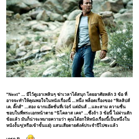
"Next" ... มีไว้ดูเอาเพลินๆ ฆ่าเวลาได้สนุก โดยอาศัยหลัก 3 ข้อ ที่
อาจจะทำให้คุณพอใจในหนังเรื่องนี้ ...หนึ่ง พล็อตเรื่องของ "ฟิลลิปส์
เค. ดิ๊กส์" ...สอง ฉากแอ๊คชั่นที่เว่อร์ แต่มันส์ ...และสาม ความชื่น
ชอบในพี่พระเอกหน้าตาย "นิโคลาส เคจ" ...ซึ่งถ้า 3 ข้อนี้ ไม่ผ่านสัก
ข้อแล้ว มันก็น่าจะหมายความว่า คุณได้ยกให้หนังเรื่องนี้เป็นหนึ่งใน
หนังงั้นๆ(หรือเข้าขั้นแย่) แสนเสียดายตังค์ประจำปีไปซะแล้ว
เกรด B
... {
}