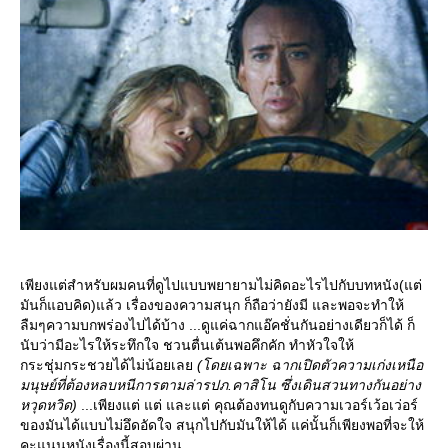
เพียงแต่สำหรับผมคนที่ดูไปแบบพยายามไม่คิดอะไรไปกับบทหนัง(แต่
มันก็แอบคิด)แล้ว เรื่องของความสนุก ก็ถือว่ายังมี และพอจะทำให้
ลืมๆความบกพร่องไปได้บ้าง ...ดูแค่ฉากแอ๊คชั่นกันอย่างเดียวก็ได้ ก็
นับว่ามีอะไรให้ระทึกใจ ชวนตื่นเต้นพอคึกคัก ทำหัวใจให้
กระชุ่มกระชวยได้ไม่น้อยเล
(โดยเฉพาะ ฉากเปิดตัวความเก่งเหนือ
มนุษย์ที่ต้องหลบหนีการตามล่ารปภ.คาสิโน ซึ่งเดินสวนทางกันอย่าง
หวุดหวิด)
...เพียงแต่ แต่ และแต่ คุณต้องทนดูกับความเวอร์เว้อเว่อร์
ของมันได้แบบไม่อึดอัดใจ สนุกไปกับมันให้ได้ แค่นั้นก็เพียงพอที่จะให้
คะแนนหนังเรื่องนี้สอบผ่าน