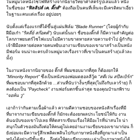
นหมู่มวลหนังไซไฟที่สร้างจากนิยายวิทยาศาสตร์รูปเล่มแล้ว หนึ่ง
นชื่อของ
"ฟิลลิปส์ เค. ดิ๊กส์"
ต้องถือเป็นคนที่เห็นจะมีเครดิตมาเอี่ยว
นฐานะคนแต่งเรื่อง อยู่บ่อยๆ
นับตั้งแต่เรื่องแรกที่ได้ขึ้นสู่แผ่นฟิล์ม
"Blade Runner"
(โดยผู้กำกับ
ฝีมือเก๋า
"ริดลี่ย์ สก๊อตต์"
) นับแต่นั้นมา ชื่อของดิ๊กส์ ก็มีความสำคัญต่อ
ลกภาพยนตร์ไซไฟแบบไม่มีความขาดหายสลายความจำไป ผู้กำกับ
เจ้าฝีมือหลายต่อหลายคนหยิบเอางานเขียนของเขามาสร้างเป็นหนัง
มีฟอร์ม จนน่าจะครบถ้วนหมู่มวลเรื่องราวที่เขาเป็นคนสร้าง(แล้วละ
มั้ง)
นงานหนังจากนิยายของ ดิ๊กส์ ที่ผมชอบมากที่สุด ก็ต้องยกให้
"Minority Report"
ซึ่งเป็นหนังของพ่อมดฮอลลีวู้ด
"สตีเว่น สปีลเบิร์ก"
ที่ผมชอบมากที่สุดอีกด้วย ...ส่วนที่นับว่างั้นๆที่สุด(ไม่ถึงกับเลวร้าย) ก็
คงต้องเป็น
"Paycheck"
งานฟอร์มตกชิ้นล่าสุด ของคุณป๋านกพิราบ
"จอห์น วู"
เอาถ้าว่ากันตามเนื้อผ้าแล้ว ความดีความชอบของหนังสักเรื่องที่มี
ที่มาจากงานเขียนของดิ๊กส์ ก็มักจะต้องยกผลประโยชน์ให้กับ งาน
ต้นฉบับของเขาไปเลย ที่คิดสรรเขียนเรื่องให้มีอะไรที่น่าสนใจ น่า
สนุกในตัวของมันถึงต่อให้คนดูไม่เคยอ่านงานเขียนของเขามาก่อน ก็
ังย่อมจะมีความรู้สึกเพลิดเพลินไปกับภาษาหนังสือที่ถูกมาเล่าเป็น
หนังได้อย่างมีชั้นเชิง ...ถึงต่อให้คนเขียนบทจะเล่าเป็นภาษาหนังได้