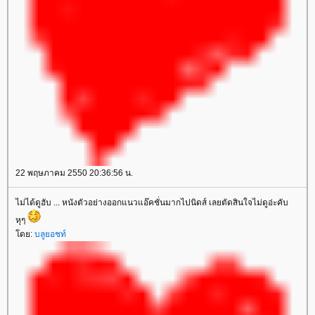
22 พฤษภาคม 2550 20:36:56 น.
ไม่ได้ดูฮับ ... หนังตัวอย่างออกแนวแอ๊คชั่นมากไปนิดส์ เลยตัดสินใจไม่ดูอ่ะคับ
หุๆ
ดย:
บลูยอชท์