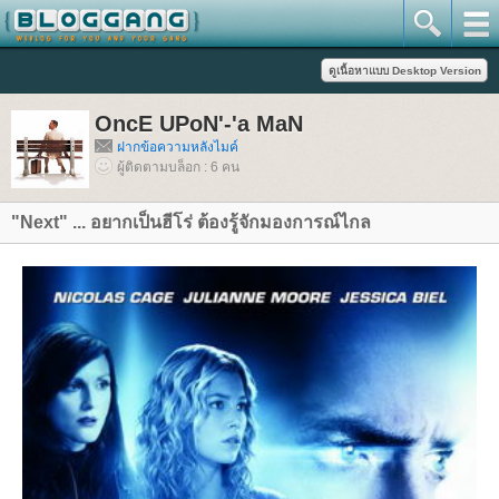
OncE UPoN'-'a MaN
ฝากข้อความหลังไมค์
ผู้ติดตามบล็อก : 6 คน
"Next" ... อยากเป็นฮีโร่ ต้องรู้จักมองการณ์ไกล