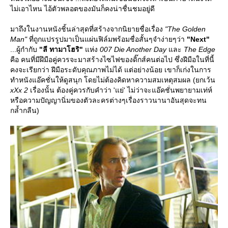
ไม่เอาไหน ไอ้ตัวพลอตของมันก็คงน่าชื่นชมอยู่ดี
มาถึงในงานหนังชิ้นล่าสุดที่สร้างจากนิยายชื่อเรื่อง
"The Golden
Man"
ที่ถูกแปรรูปมาเป็นแผ่นฟิล์มพร้อมชื่อสั้นๆจำง่ายๆว่า
"Next"
...ผู้กำกับ
"ลี ทามาโฮริ"
ห่ง
007 Die Another Day
ละ
The Edge
คือ คนที่มีฝึมือคู่ควรจะมาสร้างไซไฟของดิ๊กส์คนต่อไป ซึ่งฝีมือในที่นี้
คงจะเรียกว่า ฝีมือระดับคุณภาพไม่ได้ แต่อย่างน้อย เขาก็เก่งในการ
ทำหนังแอ๊คชั่นให้ดูสนุก โดยไม่ต้องคิดหาความสมเหตุสมผล (ยกเว้น
xXx 2
เรื่องนั้น ต้องคู่ควรกับคำว่า 'แย่' ไม่ว่าจะแอ๊คชั่นพยายามเท่ห์
หรือความปัญญานิ่มของตัวละครต่างๆเรื่องราวนานาอันสุดจะทน
กล้ำกลืน)