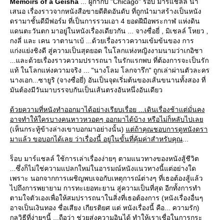
Memoirs of a Geisha
... ผู้กำกับ "Chicago" ร็อบ มาร์แชลล์ นำ
เสนอ เรื่องราวจากหนังสือขายดีติดอันดับ ที่ถูกนำมาสร้างเป็นหนัง
ดรามาชั้นดีมีฟอร์ม ที่เป็นการรวมเอา 4 ยอดฝีมือพระกาฬ แห่งดิน
ดนตะวันตก มาอยู่ในหนังเรื่องเดียวกัน ... จางซื่อยี่ , มิเชลล์ โหยว ,
กงลี่ และ เคน วาตานาเบ้ ...ด้วยเรื่องราวความเข้มข้นของ การ
ก่งแย่งชิงดี สู่ความเป็นสุดยอด ในโลกแห่งหญิงงามนามว่าเกอิชา
...และด้วยเรื่องราวความปรารถนา ในรักแรกพบ ที่ต้องการจะเป็นรัก
ท้ ในโลกแห่งความจริง ... "นางโลม โลกจารึก" ถูกเล่าผ่านตัวละคร
นางเอก...ซายูริ (จางซื่อยี่) อันเป็นจุดเริ่มต้นของเส้นขนานทั้งสอง ที่
มันต้องมีวันมาบรรจบกันเป็นเส้นตรงอันหนึ่งอันเดียว
ด้วยความที่หนังทำออกมาได้อย่างเรียบเรื่อย ...เดินเรื่องช้าแต่มั่นคง
อาจทำให้ใครบางคนหาวหวอดๆ ออกมาได้บ้าง หรือไม่ก็หลับไปเล
(เห็นกระทู้ข้างล่างเขาบอกมาอย่างนั้น)
ต่ถ้าคุณชอบการดูหนังดรา
มาแล้ว ขอบอกได้เลย ว่าเรื่องนี้ อยู่ในขั้นที่คุ้มค่าสำหรับคุณ
...
ร็อบ มาร์แชลล์ ใช้การเล่าเรื่องง่ายๆ ตามแนวทางของหนังสู้ชีวิต
...ซึ่งก็ไม่ใช่ความแปลกใหม่ในอารมณ์หนังแนวทางนี้แต่อย่างใด
เพราะ นอกจากการเผชิญพบเจอกับเหตุการณ์ต่างๆ ที่เธอต้องสู้แล้ว
ไปถึงการพยายาม การทะเยอทะยาน สู่ความเป็นที่สุด อีกทั้งการทำ
ตามใจตัวเองเพื่อให้สมปรารถนาในสิ่งที่เธอต้องการ (หนังเรื่องอื่นๆ
อาจเป็นเงินทอง ชื่อเสียง เกียรติยศ แต่ หนังเรื่องนี้ คือ... ความรัก)
กลวิธีที่ง่ายๆนี้ ...ถือว่า ช่วยส่งความอินได้ ทำให้เราเชื่อในการกระ