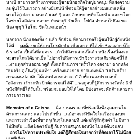
นาเบ้ สามารถสร้างภาพของผู้ชายนักธุรกิจใหญ่มาดนุ่ม ที่แฝงความ
อบอุ่นไว้ในแววตา อย่างมีเสน่ห์ ที่ชวนให้ผู้ชายอย่างผมแอบเคลิ้ม
ตามได้(เปล่า ม่วงนะตัวเอง!!!) และ อีกบทบาทที่ขโมยซีน และขโม
จชายโลลิค่อน หลายๆ กับซายูริ วัยเด็ก...โฟกัส จ๋าหลบไปนิด ขอ
น้อง ซูซูกิ โอโกะ ชิดในหน่อยน้า
นอกจาก นักแสดงทั้ง 4 แล้ว อีกส่วน ที่สามารถตรึงผู้ชมให้อยู่กับหนัง
ได้ดี ...
คงต้องยกให้งานโปรดักชั่น เชื่อเลยว่าที่ได้เข้าชิงออสการ์ถึง
6 รางวัล เป็นสิ่งที่สมควร
...ถ้าไม่มีงานส่วนนี้แล้ว หนังเรื่องนี้คงจะ
ทะยานไกลได้ยากเย็น ไม่อาจไปถึงการเข้าชิงรางวัลเกียรติยศนี้ได้
...งานทุกส่วนออกมาดูดี ตั้งแต่ด้านภาพ "พริ้วไหว งดงาม" ฉากหลัง
"สมจริง ดูเป็นญี่ปุ่นแท้ๆ" เครื่องแต่งกาย-การแต่งหน้า "เสริมสร้าง
ภาพแดนปลาดิบ ได้เด่นชัดกระจ่างตา" อีกทั้ง เพลงประกอบก็
"อลังการ เร้าระทึก บิวต์อารมณ์ได้ดี" ...พอดูจบก็รู้สึกว่ารางวัลทั้ง 6 ที่
หนังมีสิทธิ์ได้รับนั้น พร้อมจะมอบให้ได้โดย มิบังอาจจะคัดค้านสายตา
กรรมการเล
Memoirs of a Geisha
... คือ งานดรามาที่พร้อมถึงซึ่งคุณภาพใน
ด้านการแสดง และโปรดักชั่น ...แม้อาจจะมีขัดใจในเรื่องของบท
ละการเล่าเรื่องที่ขาดๆเกินๆในหลายที แต่ผมก็รู้สึกคุ้มค่า ไม่มีหาว
ไม่มีหลับ ...ยังเปิดตาขับสู้ กับความสนุกของหนัง ไปแต่ต้นจนจบ
...
อาจไม่ใช่ความประทับใจ แต่ก็รู้สึกพอใจมากกว่าที่คิดเอาไว้ไม่น้อ
เลยทีเดียว