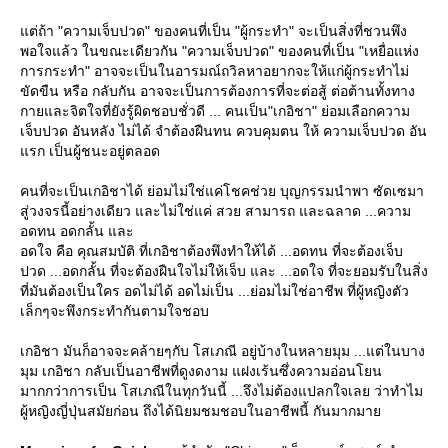
ต่ถ้า "ความเจ็บปวด" ของคนที่เป็น "ผู้กระทำ" จะเป็นสิ่งที่ชวนพึง
พอใจแล้ว ในขณะเดียวกัน "ความเจ็บปวด" ของคนที่เป็น "เหยื่อแห่ง
การกระทำ" อาจจะเป็นในอารมณ์ถวิลหาอยากจะให้แก่ผู้กระทำไม่
ขัดขืน หรือ กลับกัน อาจจะเป็นการต้องการที่จะต่อสู้ ต่อต้านทั้งทาง
กายและจิตใจที่ยังรู้ผิดชอบชั่วดี ... คนเป็น"เกอิชา" ย่อมเลือกความ
เจ็บปวด อันหลัง ไม่ได้ จำต้องฝืนทน ควบคุมตน ให้ ความเจ็บปวด อัน
รก เป็นผู้ชนะอยู่ตลอด
คนที่จะเป็นเกอิชาได้ ย่อมไม่ใช่แค่โชคช่วย บุญกรรมนำพา ซัดเซมา
สู่วงจรนี้อย่างเดียว และไม่ใช่แค่ สวย สามารถ และฉลาด ...ความ
อดทน อดกลั้น และ
อดใจ คือ คุณสมบัติ ที่เกอิชาต้องพึงทำให้ได้ ...อดทน ที่จะต้องเจ็บ
ปวด ...อดกลั้น ที่จะต้องฝืนใจไม่ให้เจ็บ และ ...อดใจ ที่จะยอมรับในสิ่ง
ที่มันต้องเป็นใคร อดไม่ได้ อดไม่เป็น ...ย่อมไม่ใช่อาชีพ ที่ผู้หญิงตัว
เล็กๆจะพึงกระทำกันตามใจชอบ
เกอิชา มันก็อาจจะคล้ายๆกับ โสเภณี อยู่บ้างในหลายมุม ...แต่ในบาง
มุม เกอิชา กลับเป็นอาชีพที่ดูงดงาม แฝงเร้นซึ่งความอ่อนโยน
มากกว่าการเป็น โสเภณีในทุกวันนี้ ...จึงไม่ต้องแปลกใจเลย ว่าทำไม
ผู้หญิงญี่ปุ่นสมัยก่อน ถึงได้นิยมชมชอบในอาชีพนี้ กันมากมา