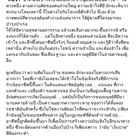
ทางหนึ่ง ตามความคิดของคนส่วนใหญ่ ความเข้าใจที่มี มักจะเห็นว่า
พวกนางโลมเหล่านี้ ก็ไม่ต่างไปกับโสเภณีดีๆทั่วไป นี่เอง ด้ว
ภาพพจน์ที่พวกเธอต้องทำงานนันทนาการ ให้ผู้ชายที่ใคร่อยากจะ
บำรุงบำเรอ
ห้ได้มีความสุขตามยถากรรม แล้วแต่เลือก อยากจะขึ้นสวรรค์ หรือ
ลงนรกก็ได้ตามสั่ง ... แต่ในอีกทางหนึ่ง ของคนส่วนน้อย ที่จะมีความ
เข้าใจ และลึกซึ้งต่ออาชีพนี้จริงๆ ก็มองด้วยมุมต่าง และรู้ดีว่าสิ่งที่คน
เหล่านั้น ทำลงไป มันก็แค่ประโยชน์ ความจำเป็น และต้องจำใจ เพื่อ
ลกเอากับเงินทอง ชื่อเสียง ฐานะ และความดูดีมีค่าในสายตาของผู้
อื่น
ดูเหมือนว่า ความคิดในแง่ร้าย ของคน มักจะมองในทางแรกเสี
มากกว่า โดยที่เรายังไม่เคยจะได้เข้าใจในข้อเท็จจริงที่มีการก่อ
กำเนิดอาชีพนี้ขึ้นมา ในดินแดนอาทิตย์อุทัย เลย ... แน่นอน ที่การ
ลกตัวและ เปลืองตัว ของพวกเธอ มันเป็นงานที่อยู่บนพื้นฐานความ
อัปยศของการเกิดเป็นมนุษย์ ... แต่มันก็เป็นกิจการของมนุษย์ที่มีมา
นานหลายล้านปี เป็นความอยากความกระหาย ของการได้ลิ้มลอง
รสชาติมันสักครั้ง ซึ่งไม่ใช่ความผิดอะไรที่คนเราจะกระทำกัน (เพียง
ถ้ามันอยู่ในขอบเขตที่สมควร อยู่ในกฎเกณฑ์ที่ต้องสำรวมด้วย) ...
อาชีพนี้ถูกคิดค้นขึ้นมา ก็เพื่อเป็นการสร้างความบันเทิงในอีกแนวทาง
หนึ่ง ซึ่งจะผิดแผกจากด้านอื่นๆไปบ้าง ก็เพียงเพราะ ว่ามัน "เจ็บปวด"
ที่ต้องกระทำ