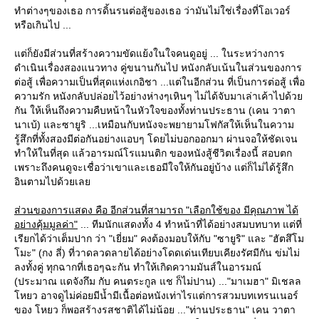
ทำต่างๆของเธอ การดิ้นรนต่อสู้ของเธอ ว่ามันไม่ใช่เรื่องที่โอเวอร์
หรือเกินไป ...
ต่ก็ยังมีส่วนที่สร้างความขัดแย้งในใจคนดูอยู่ ... ในระหว่างการ
ดำเนินเรื่องสองแนวทาง คู่ขนานกันไป หนังกลับเน้นในส่วนของการ
ต่อสู้ เพื่อความเป็นที่สุดแห่งเกอิชา ...แต่ในอีกส่วน ที่เป็นการต่อสู้ เพื่อ
ความรัก หนังกลับปล่อยไว้อย่างห่างๆเหินๆ ไม่ได้จับมาเล่าเค้าไปด้ว
กัน ให้เห็นถึงความคืบหน้าในหัวใจของทั้งท่านประธาน (เคน วาตา
นาเบ้) และซายูริ ...เหมือนกับหนังจะพยายามโฟกัสให้เห็นในความ
รู้สึกที่ทั้งสองมีต่อกันอย่างแอบๆ โดยไม่บอกออกมา ผ่านจอให้ชัดเจน
ทำให้ในที่สุด แล้วอารมณ์โรแมนติก ของหนังสู้ชีวิตเรื่องนี้ สอบตก
เพราะถึงคนดูจะเชื่อว่าเขาและเธอมีใจให้กันอยู่บ้าง แต่ก็ไม่ได้รู้สึก
อินตามไปด้วยเล
ส่วนของการแสดง คือ อีกส่วนที่สามารถ "เลือกใช้ของ มีคุณภาพ ได้
อย่างคุ้มมูลค่า"
... ทีมนักแสดงทั้ง 4 ทำหน้าที่ได้อย่างสมบทบาท แต่ที่
เรียกได้ว่าเต็มปาก ว่า "เยี่ยม" คงต้องมอบให้กับ "ซายูริ" และ "ฮัตสึโม
มะ" (กง ลี่) ที่วาดลวดลายได้อย่างโดดเด่นเทียบเคียงรัศมีกัน ข่มไม่
ลงทั้งคู่ ทุกฉากที่เธอๆฉะกัน ทำให้เกิดความมันส์ในอารมณ์
(ประมาณ แดจังกึม กับ คนตระกูล แช ก็ไม่ปาน) ..."มาเมฮา" มิเชลล
หยว อาจดูไม่ค่อยมีน้ำมีเนื้อต่อหนังเท่าไรแต่การสวมบทเทรนเนอร์
ของ โหยว ก็พอสร้างรสชาติได้ไม่น้อย ..."ท่านประธาน" เคน วาตา