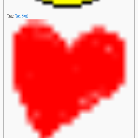
ดย:
สมรัศมี