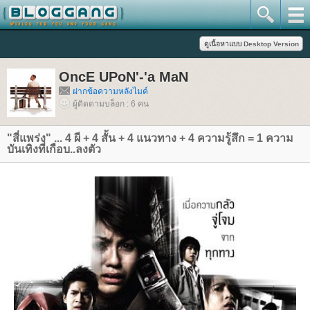
OncE UPoN'-'a MaN
ฝากข้อความหลังไมค์
ผู้ติดตามบล็อก : 6 คน
"สี่แพร่ง" ... 4 ผี + 4 สั้น + 4 แนวทาง + 4 ความรู้สึก = 1 ความ
บันเทิงที่เกือบ..ลงตัว