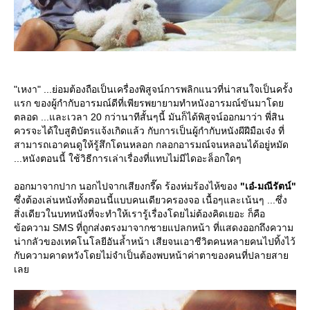
"เหงา" ...ย่อมต้องถือเป็นเครื่องพิสูจน์การพลิกแนวที่น่าสนใจเป็นครั้ง
รก ของผู้กำกับอารมณ์ดีที่เพียรพยายามทำหนังอารมณ์ขันมาโด
ตลอด ...และเวลา 20 กว่านาทีสั้นๆนี้ มันก็ได้พิสูจน์ออกมาว่า พี่สิน
ควรจะได้ใบสูติบัตรแจ้งเกิดแล้ว กับการเป็นผู้กำกับหนังผีฝีมือเจ๋ง ที่
สามารถเอาคนดูให้รู้สึกโดนหลอก กลอกอารมณ์จนหลอนได้อยู่หมัด
...หนังตอนนี้ ใช้วิธีการเล่าเรื่องที่แทบไม่มีไดอะล็อกใดๆ
ออกมาจากปาก นอกไปจากเสียงกรี๊ด ร้องห่มร้องไห้ของ
"เอ๋-มณีรัตน์"
ซึ่งต้องเล่นหนังทั้งตอนนี้แบบคนเดียวครองจอ เนื้อๆและเน้นๆ ...ซึ่ง
สิ่งเดียวในบทหนังที่จะทำให้เรารู้เรื่องโดยไม่ต้องคิดเยอะ ก็คือ
ข้อความ SMS ที่ถูกส่งตรงมาจากชายแปลกหน้า ที่แสดงออกถึงความ
น่ากลัวของเทคโนโลยีอันล้ำหน้า เสียจนเอาชีวิตคนหลายคนไปทิ้งไว้
กับความคาดหวังโดยไม่จำเป็นต้องพบหน้าค่าตาของคนที่ปลายสา
เล