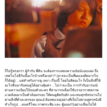
ก็ไม่รู้หรอกว่า ผู้กำกับ พี่สิน จะต้องการแสดงความนัยน์แอบแฝง ถึง
เทคโนโลยีวันนี้อะไรบ้างหรือเปล่า? (อาจจะเป็นที่ผมเองคิดมากไป
ก็ได้อยู่) ...แต่สำหรับการดู เหงา เรื่องนี้ โดยไม่คิดอะไร ก็เป็นสิ่งที่ให้
อะไรคืนมากับคนดูได้อย่างคุ้มค่า ...ไม่ว่าจะเป็น การกำกับอารมณ์
ผ่านความเงียบใบ้ของตัวละคร ที่สามารถเลือกใช้บรรยากาศสภาพ
วดล้อมมาเป็นตัวล้อมกรอบ ให้คนดูติดกับดัก และทนทุกข์ทรมานไป
ตามสิ่งที่ตัวละครของ คุณเอ๋ ต้องพบเจอ(อย่างที่เป็นไปตามสูตรหนังผี
สำเร็จรูป ...ดนตรีโหม ภาพกระพือ และ ตู้มมม!!!)อย่างเลี่ยงไม่ได้