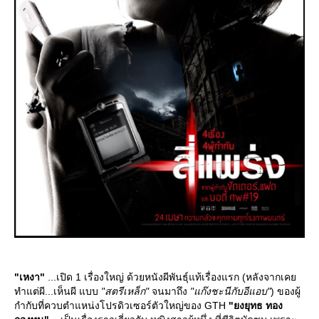
"เหงา"
...เปิด 1 เรื่องใหญ่ ด้วยหนังผีพันธุ์แท้เรื่องแรก (หลังจากเค
ทำแต่ผี...เห็นผี แบบ
"สตรีเหล็ก"
จนมาถึง
"แก๊งชะนีกับอีแอบ"
) ของผู้
กำกับที่ควบตำแหน่งโปรดิวเซอร์ตัวใหญ่ของ GTH
"ยงยุทธ ทอง