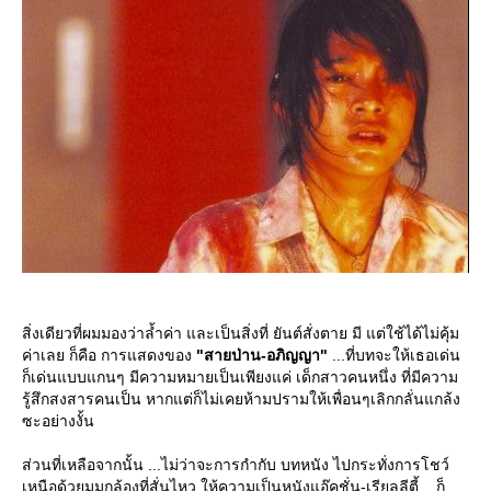
สิ่งเดียวที่ผมมองว่าล้ำค่า และเป็นสิ่งที่ ยันต์สั่งตาย มี แต่ใช้ได้ไม่คุ้ม
ค่าเลย ก็คือ การแสดงของ
"สายป่าน-อภิญญา"
...ที่บทจะให้เธอเด่น
ก็เด่นแบบแกนๆ มีความหมายเป็นเพียงแค่ เด็กสาวคนหนึ่ง ที่มีความ
รู้สึกสงสารคนเป็น หากแต่ก็ไม่เคยห้ามปรามให้เพื่อนๆเลิกกลั่นแกล้ง
ซะอย่างงั้น
ส่วนที่เหลือจากนั้น ...ไม่ว่าจะการกำกับ บทหนัง ไปกระทั่งการโชว์
เหนือด้วยมุมกล้องที่สั่นไหว ให้ความเป็นหนังแอ๊คชั่น-เรียลลีตี้ ...ก็