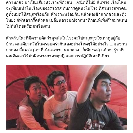
ความกลัว มาเป็นเสียงหัวเราะที่ดังลั่น ...ชนิดที่ไม่มี สี่แพร่ง เรื่องไหน
จะเทียบเท่าในเรื่องของอรรถรส กับการดูหนังในโรง ที่สามารถพาคน
ดูทั้งหมดให้สนุกพร้อมกัน หัวเราะพร้อมกัน แล้วพอเข้าฉากชวนสะดุ้ง
หยง ก็ทำเอากรี๊ดหัวหด เปลี่ยนอารมณ์จากนาทีก่อนที่เพิ่งก๊ากมาแทบ
ไม่ทันโดยพร้อมเพรียงกัน
สำหรับใครที่มีความคิดว่าดูหนังในโรงจะไปสนุกสุขใจเท่าดูอยู่กับ
บ้าน คนเดียวหรือในครอบครัวกันเองอย่างโดดๆได้อย่างไร ...ขอชวน
มาลอง สี่แพร่ง (เอาที่เน้นเฉพาะ คนกลาง ..ก็เพียงพอ) แล้วจะรู้ว่าที่่
คุณคิดเอาไว้มันผิดทางภาคทฤษฎี และการปฏิบัติเลยทีเดียว