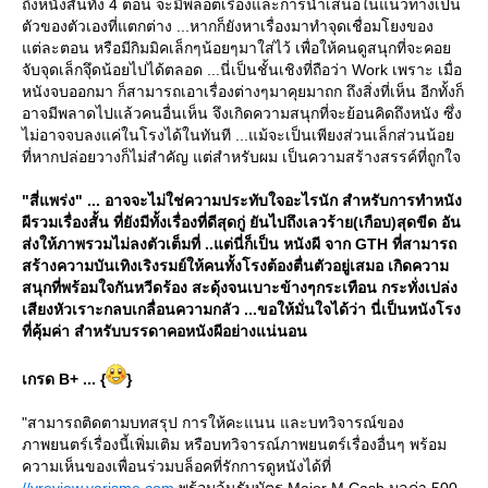
ถึงหนังสั้นทั้ง 4 ตอน จะมีพลอตเรื่องและการนำเสนอในแนวทางเป็น
ตัวของตัวเองที่แตกต่าง ...หากก็ยังหาเรื่องมาทำจุดเชื่อมโยงของ
ต่ละตอน หรือมีกิมมิคเล็กๆน้อยๆมาใส่ไว้ เพื่อให้คนดูสนุกที่จะคอ
จับจุดเล็กจุึดน้อยไปได้ตลอด ...นี่เป็นชั้นเชิงที่ถือว่า Work เพราะ เมื่อ
หนังจบออกมา ก็สามารถเอาเรื่องต่างๆมาคุยมาถก ถึงสิ่งที่เห็น อีกทั้งก็
อาจมีพลาดไปแล้วคนอื่นเห็น จึงเกิดความสนุกที่จะย้อนคิดถึงหนัง ซึ่ง
ไม่อาจจบลงแค่ในโรงได้ในทันที ...แม้จะเป็นเพียงส่วนเล็กส่วนน้อ
ที่หากปล่อยวางก็ไม่สำคัญ แต่สำหรับผม เป็นความสร้างสรรค์ที่ถูกใจ
"สี่แพร่ง" ... อาจจะไม่ใช่ความประทับใจอะไรนัก สำหรับการทำหนัง
ผีรวมเรื่องสั้น ที่ยังมีทั้งเรื่องที่ดีสุดกู่ ยันไปถึงเลวร้าย(เกือบ)สุดขีด อัน
ส่งให้ภาพรวมไม่ลงตัวเต็มที่ ..แต่นี่ก็เป็น หนังผี จาก GTH ที่สามารถ
สร้างความบันเทิงเริงรมย์ให้คนทั้งโรงต้องตื่นตัวอยู่เสมอ เกิดความ
สนุกที่พร้อมใจกันหวีดร้อง สะดุ้งจนเบาะข้างๆกระเทือน กระทั่งเปล่ง
เสียงหัวเราะกลบเกลื่อนความกลัว ...ขอให้มั่นใจได้ว่า นี่เป็นหนังโรง
ที่คุ้มค่า สำหรับบรรดาคอหนังผีอย่างแน่นอน
เกรด B+ ... {
}
"สามารถติดตามบทสรุป การให้คะแนน และบทวิจารณ์ของ
ภาพยนตร์เรื่องนี้เพิ่มเติม หรือบทวิจารณ์ภาพยนตร์เรื่องอื่นๆ พร้อม
ความเห็นของเพื่อนร่วมบล็อคที่รักการดูหนังได้ที่
//vreview.yarisme.com
พร้อมลุ้นรับบัตร Major M Cash มูลค่า 500