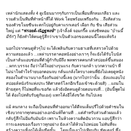
เหล่านักแสดงทั้ง 4 ดูเนียนมากๆกับการเป็นเพื่อนที่กลมเกลียว และ
รวมตัวเป็นทีมที่ทำหน้าที่ได้ Work โดยพร้อมเพรียงกัน ...ถึงสัดส่วน
ของตัวขโมยซีนจะตกไปอยู่กับคาแรกเตอร์ เผือก กับ ชิน เสียส่วน
หญ่่ แต่
"ฟรอยด์-ณัฏฐพงษ์"
(เจ้าลิ้งค์ จอมกรี๊ด แห่งซิทคอม
"บ้านนี้
มีรัก"
) ก็ยังทำให้คนดูรู้สึกว่าเขาเป็นตัวเอกของตอนนี้โดยแท้จริง
นอกไปจากคนดูทั่วๆไป จะได้เพลินกับความฮาเฮที่เสสรวลไปด้ว
ความสยองแล้ว ...เหล่าบรรดาคอหนังอย่างเราๆ ก็จะยังได้รับโบนัส
เป็นสาส์นแอบซ่อนที่ตัวผู้กำกับมีถึง พลพรรคคนกลัวสปอยล์ขึ้นสมอง
...ผกก.บรรจง ถือว่าได้ใจอย่างรุนแรง กับความกล้า บวกความบ้า ที่
ไม่น่าใจดำใจร้ายบอกตอนจบ กลั่นแกล้งใครบางคนที่ยังไม่เคยดูหนัง
สยองในตำนานบางเรื่องกันอย่างนี้เลย (มากไปกว่านั้น ..ยังแถแอบไป
สปอยล์หนังรักแห่งประวัติศาสตร์โลกอีกเรื่องเข้าซะด้วยสิ) ...แถมใน
ท้ายสุดๆ ก็ไม่พอที่จะขอกัด แล้วยังอัดคนดูด้วยตอนจบที่... (อันนี้พูดไม่
ได้ ต้องไปสดับรับดูกันเอง) แหกโค้งอีโต้งขวิด กันไปเล
ม้ คนกลาง จะถือเป็นตอนที่ทำออกมาได้ดีจนเต็มปรี่ไปด้วยคำชมใน
เชิงบวกจากทุกคนอย่างเอกฉันท์ก็ตามที ...แต่สำหรับส่วนตัวผมแล้ว
กลับรู้สึกไม่อิ่มกับมันนัก เพราะในห้วงความคิดอันวกวน แอบรู้สึกว่า
การเฉลยของเรื่องราวทุกอย่าง ยังเล่าได้ห้วนไปหน่อย ไม่ทันที่จะ
สร้างความช็อกได้เต็มขีดขั้น ...โดยเมื่อเอาไปเทียบกับ ชัตเตอร์ ซึ่ง