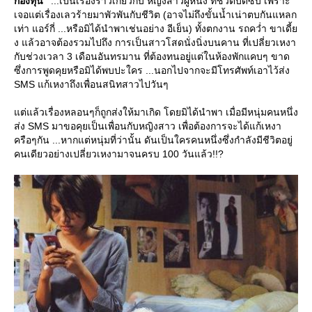
กองทุน"
...เป็นเรื่องราวเกี่ยวกับ หญิงสาวผู้หนึ่ง ที่ชีวิตบัดซบ เพราะ
เจอแต่เรื่องเลวร้ายมาพัวพันกับชีวิต (อาจไม่ถึงขั้นน้ำเน่าตบกันแหลก
เท่า แอร์กี่ ...หรือมิได้นำพาเช่นอย่าง อีเย็น) ทั้งตกงาน รถคว่ำ ขาเดี้
ง แล้วอาจต้องรวมไปถึง การเป็นสาวโสดนั่งนิ่งบนคาน ที่เปลี่ยวเหงา
กับช่วงเวลา 3 เดือนอันทรมาน ที่ต้องทนอยู่แต่ในห้องพักแคบๆ ขาด
ซึ่งการพูดคุยหรือมิได้พบปะใคร ...นอกไปจากจะมีโทรศัพท์เอาไว้ส่ง
SMS แก้เหงาถึงเพื่อนสนิทสาวไปวันๆ
ต่แล้วเรื่องหลอนๆก็ถูกส่งให้มาเกิด โดยมิได้นำพา เมื่อมีหนุ่มคนหนึ่ง
ส่ง SMS มาขอคุยเป็นเพื่อนกับหญิงสาว เพื่อต้องการจะได้แก้เหงา
ครือๆกัน ...หากแต่หนุ่มที่ว่านั้น ดันเป็นใครคนหนึ่งซึ่งกำลังมีชีวิตอยู่
คนเดียวอย่างเปลี่ยวเหงามาจนครบ 100 วันแล้ว!!?