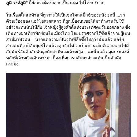
ภูมิ วงศ์ภูมิ"
ก็ย่อมจะต้องกลายเป็น แฝด ไปโดยปริยา
นเรื่องสั้นสุดท้าย ที่ถูกวางให้เป็นจุดไคลแม็กซ์ของหนังชุดนี้ ...ว่า
ด้วยเรื่องของ แอร์โฮสเตสสาว ที่ถูกเบื้องบนขอให้มาทำงานรับใช้
อย่างกะทันหันให้กับ เจ้าหญิงผู้สูงศักดื์แห่งประเทศตะวันออกกลาง ซึ่ง
เดินทางมาเที่ยวพักผ่อนในเมืองไทย โดยปราศจากไร้ซึ่งเจ้าชายผู้เป็น
สามีมาพัวพัน ...หากแต่ความเป็นจริงที่ลึกซึ้งไปกว่านั้นแล้ว แอร์ฯ
สาวคนที่ว่าก็ดันอุตริโดนล้วงลูกจับไต๋ ว่าเป็นบ้านเล็กที่แอบลอบไปมี
สัมพันธ์อันลึกลับพันผูกกับสามีของเจ้าหญิง ...ฉะนั้นแล้ว จุดประสงค์
หลักที่เจ้าหญิงเดินทางมา ก็คงเพื่อการกลับมาล้างแค้นเป็นสำคัญ
กระมัง