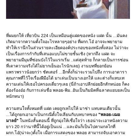
ที่ผมยกให้ เที่ยวบิน 224 เป็นเหมือนคู่แฝดของหนัง แฝด นั้น ...มันคง
เกิดมาจากความตั้งใจอะไรหลายๆอย่าง ที่ผกก.โอ๋ อาจจะพยายาม
ทำให้เรานึกในส่วนรายละเอียดองค์ประกอบของหนังทั้งสอง ไม่ว่าจะ
เป็นเรื่องการกำกับที่เสนอแบบไม่ขายชั้นเชิง (หากถึง แฝด จะ
พยายามมีมุมที่ซ่อนบังไว้ในแรกเริ่ม ..แต่สุดท้าย ก็กลายเป็นการซ่อน
ที่เดาความจริงได้ไม่ยากเย็นอะไรนักเลย) งานบทที่ยอกย้อน
พรวพราวน้อยกว่า ชัตเตอร์ ...อีกทั้งก็น่าจะรวมไปถึง การเอาดารา
คุณภาพที่ไว้ใจเรื่องฝีมือได้ มาเล่นเป็นนางเอกให้ และต่างก็แทบเท
ความเด่นให้เธอไปครองเดี่ยวๆเลย (นี่ถ้าเอาปลีกย่อยอีกสักหน่อย ก็คง
ต้องร้องอ๋อ กับการเล่นชื่อ พลอย-พิม..อันเป็นกิมมิคที่ฉลาดแยบยลเป็น
หนักหนา)
ความสนใจทั้งหมดที่ แฝด เคยถูกเทไปให้ มาช่า แทบคนเดียวนั้น
...ได้ถูกยกเอามาเป็นกรณีตั้งใจเลียนกับบทบาทของ
"พลอย-เฌอ
มาลย์"
นหนังสั้นตอนนี้ ที่ถูกมุ่งให้เชื่อใจว่า เธอน่าจะเอาหนังความ
าว 20 กว่านาทีนี้ได้อยู่เป็นแน่ ...และมันก็เป็นไปตามกลไกที่
ผกก.โอ๋(น่าจะ)ตั้งใจ เมื่อการแสดงของ พลอย สามารถจับเอาความ