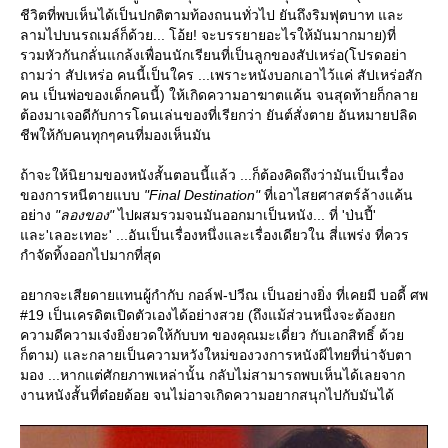
ชีวิตที่พบเห็นได้เป็นปกติตามท้องถนนทั่วไป ยันถึงริมฟุตบาท และ
ลามไปบนรถเมล์ก็ด้วย... โอ้ย! จะบรรยายอะไรให้มันมากมาย)ที่
รวมหัวกันกลั่นแกล้งเพื่อนนักเรียนที่เป็นลูกของสัปเหร่อ(โปรดอย่า
ถามว่า สัปเหร่อ คนนี้เป็นใคร ...เพราะหนังบอกเอาไว้แค่ สัปเหร่อสัก
คน เป็นพ่อของเด็กคนนี้) ให้เกิดความอาฆาตแค้น จนสุดท้ายก็กลา
ต้องมาเจอดีกับการโดนเล่นของที่เรียกว่า ยันต์สั่งตาย อันหมายปลิด
ชีพให้กับคนทุกๆคนที่มองเห็นมัน
ถ้าจะให้นิยามของหนังสั้นตอนนี้แล้ว ...ก็ต้องคิดถึงว่ามันเป็นเรื่อง
ของการหนีตายแบบ
"Final Destination"
ที่เอาไสยศาสตร์ล้างแค้น
อย่าง
"ลองของ"
ไปผสมรวมจนมันออกมาเป็นหนัง... ที่ 'ป่นปี้'
ละ'เลอะเทอะ' ...อันเป็นเรื่องหนึ่งและเรื่องเดียวใน สี่แพร่ง ที่ควร
กำจัดทิ้งออกไปมากที่สุด
อยากจะเสียดายแทนผู้กำกับ กอล์ฟ-ปวีณ เป็นอย่างยิ่ง ที่เคยมี บอดี้ ศพ
#19 เป็นเครดิตเปิดตัวเองได้อย่างสวย (ถึงแม้ส่วนหนึ่งจะต้องยก
ความดีความเจ๋งยิ่งยวดให้กับบท ของคุณมะเดี่ยว กับเอกสิทธิ์ ด้ว
ก็ตาม) และกลายเป็นความหวังใหม่ของวงการหนังผีไทยที่น่าจับตา
มอง ...หากแต่ศักยภาพเหล่านั้น กลับไม่สามารถพบเห็นได้เลยจาก
งานหนังสั้นที่ต๋อยด้อย จนไม่อาจเกิดความอยากสนุกไปกับมันได้