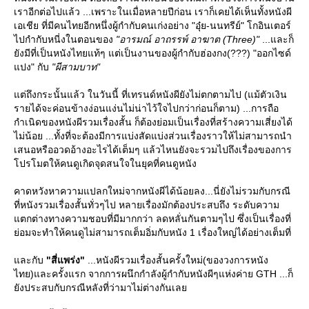
เราอีกต่อไปแล้ว ...เพราะในเมื่อหลายปีก่อน เราก็เคยได้เห็นทั้งหนังผี
เอเชีย ที่มีคนไทยอีกหนึ่งผู้กำกับคนเก่งอย่าง "อุ๋ย-นนทรีย์" โกอินเตอร์
ไปกำกับหนี่งในตอนของ
"อารมณ์ อาถรรพ์ อาฆาต (Three)"
...และก็
ังมีที่เป็นหนังไทยแท้ๆ แต่เป็นงานของผู้กำกับฮ่องกง(???) "ออกไซด์
ปง" กับ
"ผีสามบาท"
ต่ถึงกระนั้นแล้ว ในวันนี้ ที่เทรนด์หนังผียังไม่ตกตามไป (แม้ตัวเงิน
รายได้จะค่อนข้างง่อนแง่นไม่น่าไว้ใจไปกว่าก่อนก็ตาม) ...การถือ
กำเนิดของหนังผีรวมเรื่องสั้น ก็ต้องย่อมเป็นเรื่องที่สร้างความเสี่ยงได้
ไม่น้อย ...ทั้งที่จะต้องมีการแบ่งสัดแบ่งส่วนเรื่องราวให้ไม่สามารถนำ
เสนอหรืออวดอ้างอะไรได้เต็มๆ แล้วไหนยังจะรวมไปถึงเรื่องของการ
ปรโมตให้คนดูเกิดจุดสนใจในยุคที่คนดูหนัง
คาดหวังหาความแปลกใหม่จากหนังผีได้น้อยลง...นี่ยังไม่รวมกับกรณี
ที่หนังรวมเรื่องสั้นทั่วๆไป หลายเรื่องมักต้องประสบถึง ระดับความ
ตกต่างทางความชอบที่มีมากกว่า ลดหลั่นกันตามๆไป ซึ่งเป็นเรื่องที่
่อมจะทำให้คนดูไม่สามารถเต็มอิ่มกับหนัง 1 เรื่องใหญ่ได้อย่างเต็มที่
ละกับ
"สี่แพร่ง"
...หนังผีรวมเรื่องสั้นครั้งใหม่(ของวงการหนัง
ไทย)และครั้งแรก จากการผนึกกำลังผู้กำกับหนังผีๆแห่งค่าย GTH ...ก็
ังประสบกับกรณีหลังที่ว่ามาไม่ต่างกันเล