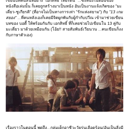
เขียนบทคนสนิทอย่าง "เอกสิทธิ์ ไทยรัตน์" ...ซึ่งหนึ่งในตอนของ
หนังสือเล่มนั้น ก็เคยถูกสร้างมาเป็นหนัง อันเป็นงานแจ้งเกิดของ "มะ
เดี่ยว-ชูเกียรติ" (ที่อาจไม่เป็นทางการเท่า "รักแห่งสยาม") กับ
"13 เกม
สยอง"
...ที่คนหลังเองก็เคยมีจิตผูกพันกับผู้กำกับปวีณ เข้ามาช่วยเขียน
บทของ บอดี้ ให้พร้อมกันกับ เอกสิทธิ์ ที่ก็เคยช่วยไปเขียนใน 13 คู่กับ
มะเดี่ยว มาด้วยเหมือนกัน (โอ้ย!! สายสัมพันธ์เวียนวน ...คนเขียนก็งง
กับภาษาตัวเอง)
เรื่องราวในตอนนี้ พูดถึง...กลุ่มเด็กอาชีวะวัยรุ่นเลือดร้อน(อันเป็นสิ่งมี