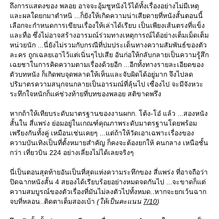
ถึงการแสดงของ พลอย อาจจะอุ้มชูหนังไว้ได้ทั้งเรื่องอย่างไม่มีเหตุ
ละผลใดยกมาตำหนิ ...ก็ยังให้เกิดความน่าเสียดายที่หนังสั้นตอนนี้
เลือกจะกำหนดการเขียนเรื่องให้เล่าได้เรียบ เป็นเพียงเส้นตรงที่แข็ง
ละทื่อ ซึ่งไม่อาจสร้างอารมณ์ร่วมทางเหตุการณ์ได้อย่างเต็มเม็ดเต็ม
หน่วยนัก ...นี่ยังไม่รวมกับกรณีที่ปมประเด็นทางความสัมพันธ์ของตัว
ละคร ถูกเฉลยเอาไว้แต่เนิ่นๆไปเสีย อันก่อให้กลับกลายเป็นความรู้สึก
เฉยชาในการคิดความตามเรื่องด้วยอีก ...อีกทั้งทางรายละเอียดของ
ตัวบทหนัง ก็เกิดพบจุดพลาดให้เห็นและจับผิดได้อยู่มาก จึงไปลด
ปริมาตรความสนุกจนกลายเป็นอารมณ์ที่ลุ้นไป เซื่องไป จะมีจังหวะ
ระทึกใจหนักก็แค่ช่วงท้ายที่บทของพลอย สติขาดพรึง
หากถ้าให้เทียบระดับมาตรฐานของงานผกก. โต้ง-โอ๋ แล้ว ...สองหนัง
สั้นใน สี่แพร่ง ย่อมอยู่ในเกณฑ์คุณภาพระดับมาตรฐานโดยพร้อม
เพรียงกันทั้งคู่ เหมือนเช่นเคยๆ ...แต่ถ้าให้วัดเอาเฉพาะเรื่องของ
ความบันเทิงเป็นที่ตั้งหมายสำคัญ ก็คงจะต้องยกให้ คนกลาง เหนือชั้น
กว่า เที่ยวบิน 224 อย่างเลี่ยงไม่ได้เลยจริงๆ
นี่เป็นตอนสุดท้ายอันเป็นที่สุดแห่งความระทึกของ สี่แพร่ง ที่อาจถือว่า
ปิดฉากหนังสั้น 4 สยองได้เรียบร้อยอย่างหมดจดกันไป ...จะขาดก็แต่
ความสมบูรณ์ของตัวเรื่องที่มันไม่ลงตัวไปทั้งหมด..หากจะยกเว้นฉาก
จบที่หลอน..ติดตาเต็มสองเบ้า
(ให้เป็นคะแนน
7/10
)