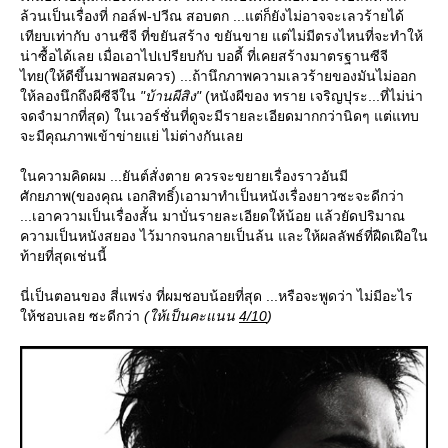
ล้วนเป็นเรื่องที่ กอล์ฟ-ปวีณ สอบตก ...แต่ก็ยังไม่อาจจะเลวร้ายได้
เทียบเท่ากับ งานซีจี ที่ขยันสร้าง ขยันขาย แต่ไม่มีตรงไหนที่จะทำให้
น่าซื้อได้เลย เมื่อเอาไปเปรียบกับ บอดี้ ที่เคยสร้างมาตรฐานซีจี
ไทย(ให้ดีขึ้นมาพอสมควร) ...ถ้านึกภาพความเลวร้ายของมันไม่ออก
ห้ลองนึกถึงผีซีจีใน
"บ้านผีสิง"
(หนังผีของ ทราย เจริญปุระ...ที่ไม่น่า
จดจำมากที่สุด) ในเวอร์ชั่นที่ดูจะมีรายละเอียดมากกว่านิดๆ แต่แทบ
จะมีคุณภาพเข้าข่ายแย่ ไม่ต่างกันเล
นความคิดผม ...ยันต์สั่งตาย ควรจะขยายเรื่องราวอันมี
ศักยภาพ(ของคุณ เอกสิทธิ์)เอามาทำเป็นหนังเรื่องยาวซะจะดีกว่า
...เอาความเป็นเรื่องสั้น มาบั่นรายละเอียดให้น้อย แล้วยัดปริมาณ
ความเป็นหนังสยอง ไว้มากจนกลายเป็นล้น และให้ผลลัพธ์ที่ฝืดเฝือใน
ท้ายที่สุดเช่นนี้
นี่เป็นตอนของ สี่แพร่ง ที่ผมชอบน้อยที่สุด ...หรือจะพูดว่า ไม่มีอะไร
ห้ชอบเลย ซะดีกว่า
(ให้เป็นคะแนน
4/10
)