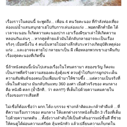
เรื่องราวในตอนนี้ จะพูดถึง... เพื่อน 4 คนวัยคะนอง ที่กำลังท่องเที่ยง
ล่องแม่น้ำแสนสนุกฮาเฮไปกับการเล่นล่องแก่ง ...พอตกดึกค่ำมืด ได้
เวลาจะนอน ก็เกิดความคะนองปาก เอาเรื่องผีๆมาเล่าให้เกิดความ
หลอนกันเล่นๆ ...หากสุดท้ายแล้วมันได้กลับกลายอาจจะเป็นเรื่อง
จริงๆ เมื่อหนึ่งใน 4 คนนั้นหายไปอย่างลึกลับระหว่างเกิดอุบัติเหตุล่อง
ก่ง ...และอาจจะตายไป กลายมาเป็น ผี เพื่อหลอกพวกเขาเอาคืนกับ
เรื่องสุดคะนองที่เกิดขึ้น
นี่ถ้าหนังตอนนี้เน้นไปเสนอเรื่องในโทนดรามา สยองขวัญ ก็คงจะ
เป็นภาพที่สร้างความสยองตะลุ้งตุ้งแช่ ควบคู่ำไปกับการผูกประเด็น
ความสัมพันธ์ของคนเป็นเพื่อนเข้ามาให้ซาบซึ้ง ...แต่ความเป็นจริงที่
เห็นในตัวอย่าง มันกลับกันแทบ 360 องศา เมื่อตัวจริงของ คนกลาง
คือ หนังผี-ตลก (ย้ำอีกที.. ว่า ตลก!!!) ที่เต็มไปด้วยความคมคายใน
เรื่องของการเสียดสี
ไม่เชื่อก็ต้องเชื่อว่า ผกก.โต้ง-บรรจง ช่างกล้าคิดและกล้าทำดีแท้ ...ที่
ตีความเรื่องราวของ คนกลาง ให้แตกต่างจากหนังสั้นอีก 3 เรื่องที่เต็ม
ไปด้วยความกดดัน ...ทั้งยังวางลำดับให้เป็นตัวคั่นอารมณ์ชั้นดี ที่ช่ว
ห้คนดูได้ผ่อนความเครียด ลุ้นหนักหัว แล้วเปลี่ยนความเก็บกดใน