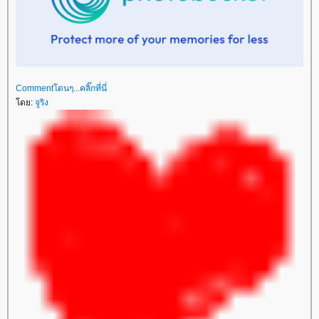
Commentโดนๆ...คลิ๊กที่นี่
ดย:
จูริง