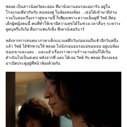
พลอย เป็นสาวน้อยวัยละอ่อน ที่มานั่งมานอนรอแม่มารับ อยู่ใน
รงแรมเดียวกันกับ คนสองคู่ ในห้องสองห้อง ...เธอได้เข้ามามีส่วน
รวมในสองเรื่องราวคู่ขนานนี้ ก็เพียงเพราะความเอ็นดูที่ วิทย์ มีต่อ
เด็กผู้หญิงคนนี้ คนที่ทำให้เขามีความสุขได้ในช่วงเวลาสั้นๆ ระหว่าง
ดูดบุหรี่แก้เก้อ ดื่มกาแฟแก้เซ็ง ที่เคาน์เตอร์บาร์
หลังจากการสนทนาภาษาเด็กแนวแต่ดึกวันก่อนจนถึงเช้าอีกวันหนึ่ง
ล้ว วิทย์ ได้ชักชวนให้ พลอย ไปนั่งรอนอนรอแม่ของเธอ อยู่บนห้อง
ของเขาและแดง ...และแล้วเรื่องราวความร้าวฉานมันก็ได้เริ่ม
ดำเนินไปเป็นสเตป หลังจากที่ แดง ได้เจอ วิทย์ กับ พลอย ยืนรอเธอ
มาเปิดประตูอยู่ที่หน้าห้องด้วยกัน