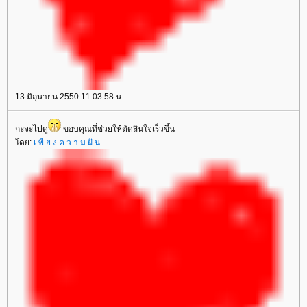
13 มิถุนายน 2550 11:03:58 น.
กะจะไปดู
ขอบคุณที่ช่วยให้ตัดสินใจเร็วขึ้น
ดย:
เ พี ย ง ค ว า ม ฝั น