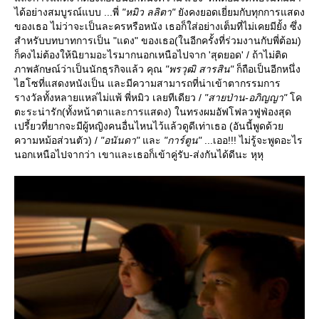
ได้อย่างสมบูรณ์แบบ ...พี่
"หมิว ลลิตา"
ังคงยอดเยี่ยมกับทุกการแสดง
ของเธอ ไม่ว่าจะเป็นละครหรือหนัง เธอก็ใส่อย่างเต็มที่ไม่เคยมียั้ง ซึ่ง
สำหรับบทบาทการเป็น "แดง" ของเธอ(ในอีกครั้งที่ร่วมงานกับพี่ต้อม)
ก็คงไม่ต้องให้นิยามอะไรมากนอกเหนือไปจาก 'สุดยอด' / ถ้าไม่ติด
ภาพลักษณ์ว่าเป็นนักธุรกิจแล้ว คุณ
"พรวุฒิ สารสิน"
ก็ถือเป็นอีกหนึ่ง
ไฮโซที่แสดงหนังเป็น และมีความสามารถที่น่าเข้าตากรรมการ
รางวัลทั้งหลายแหล่ไม่แพ้ พี่หมิว เลยทีเดียว /
"สายป่าน-อภิญญา"
ค
ตะระน่ารัก(ทั้งหน้าตาและการแสดง) ในทรงผมอัฟโฟลวฟูฟ่องสุด
เปรี้ยวที่ยากจะมีผู้หญิงคนอื่นไหนไว้แล้วดูดีเท่าเธอ (อันนี้พูดด้ว
ความหม้อส่วนตัว) /
"อนันดา"
ละ
"การ์ตูน"
...เออ!!! ไม่รู้จะพูดอะไร
นอกเหนือไปจากว่า เขาและเธอก็เข้าคู่รับ-ส่งกันได้ดีนะ หุหุ