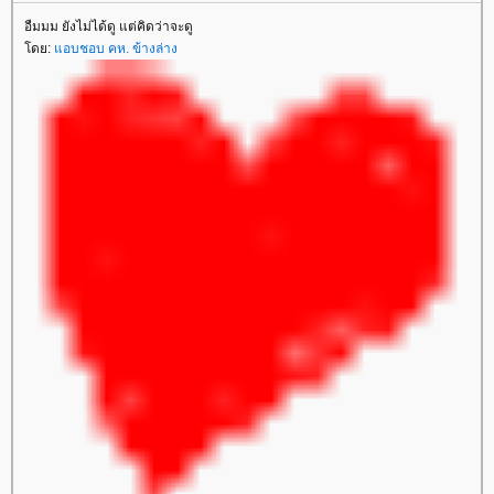
อืมมม ยังไม่ได้ดู แต่คิดว่าจะดู
ดย:
อบชอบ คห. ข้างล่าง