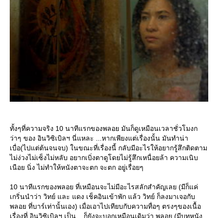
ทั้งๆที่ความจริง 10 นาทีแรกของพลอย มันก็ดูเหมือนเวลาชั่วโมงก
ว่าๆ ของ อินวิซิเบิลฯ นี่แหละ ...หากเพียงแต่เรื่องนั้น มันทำน่า
เบื่อ(ไปแต่ต้นจนจบ) ในขณะที่เรื่องนี้ กลับมีอะไรให้อยากรู้สึกติดตาม
ไม่ง่วงไม่เซ็งไม่หลับ อยากเบิ่งตาดูโดยไม่รู้สึกเหนื่อยล้า ความเนิบ
เนือย นิ่ง ไม่ทำให้หนังตาจะตก จะตก อยู่เรื่อยๆ
10 นาทีแรกของพลอย ที่เหมือนจะไม่มีอะไรสลักสำคัญเลย (มีก็แค่
เกริ่นนำว่า วิทย์ และ แดง เช็คอินเข้าพัก แล้ว วิทย์ ก็ลงมาเจอกับ
พลอย ที่บาร์เท่านั้นเอง) เมื่อเอาไปเทียบกับความทื่อๆ ตรงๆของเนื้อ
เรื่องที่ อินวิซิเบิลฯ เป็น ...ก็ยังจะบอกเหมือนเดิมว่า พลอย (มีบทหนัง