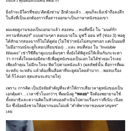
ถึงแล้ว คุณต้องเป็นคน
'คิดมาก'
ิ่งถ้าจะมีใครที่ชอบ
'คิดฟุ้งซ่าน'
อีกด้วยแล้ว ...คุณก็จะยิ่งเข้าถึงลงลึก
นสิ่งที่เป็นเอกต้องการสื่อสารออกมาเป็นภาษาหนังของเขา
ผมเคยดูงานของเป็นเอกมาแล้ว สองหน ...หนที่หนึ่ง ใน
"มนต์รัก
ทรานซิสเตอร์"
บบผ่านๆตา ตอนฉายใน มูฟวี่ ออน ทรี (ช่อง 3) พอดู
ได้สักฉากสองฉากก็ไม่ได้ดูต่อ (ไม่ใช่ว่าหนังไม่สนุกหรอก แต่เป็นผมที่
ไม่มีอารมณ์จะดูก็เลยเปลี่ยนช่อง) ...และ หนที่สอง ใน
"Invisible
Waves"
เช่าวีซีดีมาดูแบบเต็มๆตา ทั้งยังได้พิสูจน์ให้เห็นกันกะจะตา
ว่า การตั้งใจจดจ่อมีสมาธิเพื่อดูหนังของเป็นเอก ไม่ได้ช่วยอะไรเล
เพียงถ้าคุณ ไม่มีกะใจจะ'คิด'ไปตามหนังแล้ว (ผลลัพธ์นั้น คือการที่ผม
จะหลับ จะหลับ แล้วต้องฟื้นลืมตาที่จะดูต่อโดยลำบาก ...พอจบเรื่อง
ได้ ก็โล่งอก สุดแสนจะสบายใจ)
เพราะ การคิด เป็นปัจจัยสำคัญที่จะทำให้การเสียเวลาดูหนังของเป็น
เอกคุ้มค่า ...เวลาชั่วโมงกว่าๆ ที่ผมนั่งดู
"พลอย"
จึงต้องพยายามใช้
ทั้งสมาธิและความคิดในหัวสมองดำเนินไปตามเรื่องราวที่เนิบ เนือ
นิ่ง ซึ่งอ้อยอิ่งชวนให้อยากนอนไม่แพ้
"คำพิพากษาของมหาสมุทร"
เล