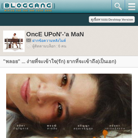
OncE UPoN'-'a MaN
ฝากข้อความหลังไมค์
ผู้ติดตามบล็อก : 6 คน
"พลอย" ... ง่ายที่จะเข้าใจ(รัก) ยากที่จะเข้าถึง(เป็นเอก)