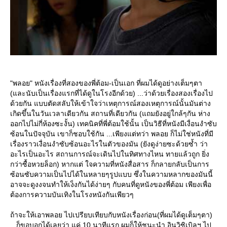
"พลอย" หนังเรื่องที่สองของพี่ต้อม-เป็นเอก ที่ผมได้ดูอย่างเต็มๆตา
(และนับเป็นเรื่องแรกที่ได้ดูในโรงอีกด้วย) ...ว่าด้วยเรื่องสองเรื่องไป
ด้วยกัน แบบตัดสลับให้เข้าใจว่าเหตุการณ์สองเหตุการณ์นั้นมันต่าง
เกิดขึ้นในวันเวลาเดียวกัน สถานที่เดียวกัน (แถมยังอยู่ใกล้ๆกัน ห่าง
ออกไปไม่กี่ห้องซะงั้น) เทคนิคที่พี่ต้อมใช้นั้น เป็นวิธีที่หนังมีเงื่อนงำซับ
ซ้อนในปัจจุบัน เขาก็ชอบใช้กัน ...เพียงแต่ทว่า พลอย ก็ไม่ใช่หนังที่มี
เรื่องราวเงื่อนงำซับซ้อนอะไรในตัวของมัน (ยังดูง่ายซะด้วยซ้ำ ว่า
อะไรเป็นอะไร สถานการณ์จะเดินไปในทิศทางไหน ทายแล้วถูก ยิ่ง
กว่าซื้อหวยล็อก) หากแต่ ใจความที่หนังสื่อสาร ก็กลายกลับเป็นการ
ซ้อนซับความเป็นไปได้ในหลายๆรูปแบบ ซึ่งในความหลากของมันนี้
อาจจะดูงงจนทำให้เง็งกันได้ง่ายๆ กับคนที่ดูหนังของพี่ต้อม เพียงเพื่อ
ต้องการความบันเทิงในโรงหนังกันเพียวๆ
ถ้าจะให้เอาพลอย ไปเปรียบเทียบกับหนังเรื่องก่อน(ที่ผมได้ดูเต็มๆตา)
...ก็ขอบอกได้เลยว่า แค่ 10 นาทีแรก ผมก็ให้ชนะนำ อินวิซิเบิลฯ ไป