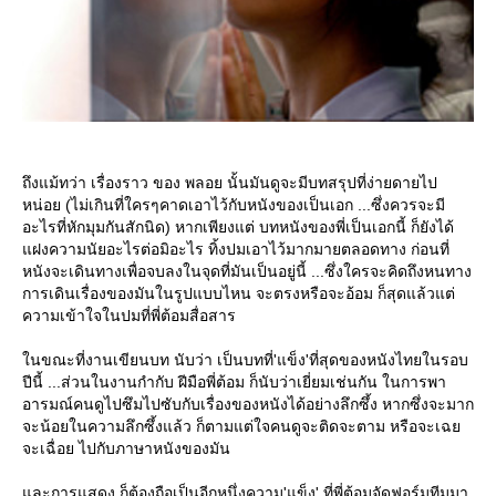
ถึงแม้ทว่า เรื่องราว ของ พลอย นั้นมันดูจะมีบทสรุปที่ง่ายดายไป
หน่อย (ไม่เกินที่ใครๆคาดเอาไว้กับหนังของเป็นเอก ...ซึ่งควรจะมี
อะไรที่หักมุมกันสักนิด) หากเพียงแต่ บทหนังของพี่เป็นเอกนี้ ก็ยังได้
ฝงความนัยอะไรต่อมิอะไร ทิ้งปมเอาไว้มากมายตลอดทาง ก่อนที่
หนังจะเดินทางเพื่อจบลงในจุดที่มันเป็นอยู่นี้ ...ซึ่งใครจะคิดถึงหนทาง
การเดินเรื่องของมันในรูปแบบไหน จะตรงหรือจะอ้อม ก็สุดแล้วแต่
ความเข้าใจในปมที่พี่ต้อมสื่อสาร
นขณะที่งานเขียนบท นับว่า เป็นบทที่'แข็ง'ที่สุดของหนังไทยในรอบ
ปีนี้ ...ส่วนในงานกำกับ ฝีมือพี่ต้อม ก็นับว่าเยี่ยมเช่นกัน ในการพา
อารมณ์คนดูไปซึมไปซับกับเรื่องของหนังได้อย่างลึกซึ้ง หากซึ่งจะมาก
จะน้อยในความลึกซึ้งแล้ว ก็ตามแต่ใจคนดูจะติดจะตาม หรือจะเฉ
จะเฉื่อย ไปกับภาษาหนังของมัน
ละการแสดง ก็ต้องถือเป็นอีกหนึ่งความ'แข็ง' ที่พี่ต้อมจัดฟอร์มทีมมา