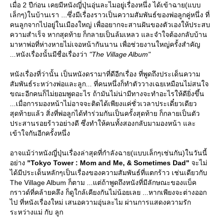
เมื่อ 2 ปีก่อน เคยมีหนังญี่ปุ่นอุ่นละไมอยู่เรื่องหนึ่ง ได้เข้าฉาย(แบบ
เล็กๆ)ในบ้านเรา ...ซึ่งมีเรื่องราวเป็นความสัมพันธ์ของพ่อลูกคู่หนึ่ง ที่
คนลูกจากไปอยู่ในเมืองใหญ่ เพื่ออยากจะสานฝันของตัวเองให้ประสบ
ความสำเร็จ หากสุดท้าย ก็กลายเป็นล้มเหลว และจำใจต้องกลับบ้าน
มาหาพ่อที่ห่างหายไม่เจอหน้ากันนาน เพื่อช่วยงานใหญ่ครั้งสำคัญ
...หนังเรื่องนั้นมีชื่อเรื่องว่า
"The Village Album"
หนังเรื่องที่ว่านั้น เป็นหนังดรามาที่ดีอีกเรื่อง ที่พูดถึงประเด็นความ
สัมพันธ์ระหว่างพ่อและลูก... ที่คนหนึ่งก็ทำตัววางเฉยเหมือนไม่สนใจ
ขณะอีกคนก็ไม่ยอมพูดอะไร ถ้ามันไม่น่ามีทางจะทำอะไรให้ดียิ่งขึ้น
...เมื่อการมองหน้าไม่อาจจะติดได้เพียงแค่ชั่วเวลาประเดี๋ยวเดียว
สุดท้ายแล้ว สิ่งที่พ่อลูกได้ทำร่วมกันเป็นครั้งสุดท้าย ก็กลายเป็นตัว
ประสานรอยร้าวอย่างดี ซึ่งทำให้คนทั้งสองกลับมามองหน้า และ
เข้าใจกันอีกครั้งหนึ่ง
อาจแม้ว่าหนังญี่ปุ่นเรื่องล่าสุดที่กำลังฉาย(แบบเล็กๆเช่นกัน)ในวันนี้
อย่าง
"Tokyo Tower : Mom and Me, & Sometimes Dad"
จะไม่
ได้มีประเด็นหลักๆเป็นเรื่องของความสัมพันธ์ที่แตกร้าว เช่นเดียวกับ
The Village Album ก็ตาม ...แต่ถ้าพูดถึงหนังที่มีลักษณะของแบ็ค
กราวด์ที่คล้ายคลึง ก็ดูใกล้เคียงกันไม่น้อยเลย ...หากเพียงจะต่างออก
ไป ที่หนังเรื่องใหม่ เสนอความอุ่นละไม ผ่านการแสดงความรัก
ระหว่างแม่ กับ ลูก