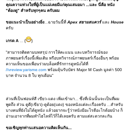
คุณความห่วงใยที่ผู้เป็นแม่เคยมีแก่คุณเสมอมา ...และ นี่คือ หนัง
"ต้องดู" สำหรับทุกๆคน ครับผม
ขอแนะนำเป็นอย่างยิ่ง
...ฉายวันนี้ที่
Apex สยามสแควร์
ละ
House
ครับ
เกรด A
... {
}
"สามารถติดตามบทสรุป การให้คะแนน และบทวิจารณ์ของ
ภาพยนตร์เรื่องนี้เพิ่มเติม หรือบทวิจารณ์ภาพยนตร์เรื่องอื่นๆ พร้อม
ความเห็นของเพื่อนร่วมบล็อคที่รักการดูหนังได้ที่
//vreview.yarisme.com
พร้อมลุ้นรับบัตร Major M Cash มูลค่า 500
บาท จำนวน 8 ใบ ทุกเดือน"
ส่วนที่เป็นฟอนท์สี เขียว-แดง เพิ่มเข้ามา... ซึ่งที่เน้นนั้นจะเป็นที่ผม
พูดถึง ส่วน ดูดี(เขียว)-ดูด้อย(แดง) ของหนังแต่ละเรื่องครับ ...สำหรับ
บางคนที่ยังไม่ได้ดูหนัง แล้วอยากจะรู้ว่าหนังมีอะไรดีอะไรด้อยบ้าง ก็
อ่านเอาจากที่ผมทำไฮไลท์ไว้ก็ได้เลยครับ ตามแต่สะดวกละกัน
ขอเชิญทุกท่านเสนอความคิดเห็นกัน...