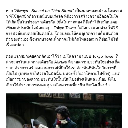
หาก
"Always : Sunset on Third Street"
เป็นยอดของหนังเมโลดราม่
า ที่ใช้สูตรบิวต์อารมณ์แบบเร่งรัด ที่ต้องการสร้างความอึดอัดในใจ
ห้เกิดขึ้นในช่วงฉากเดียวกัน (ซึ่งในภาคสอง ก็ยังทำได้เหมือนเค
เพียงแต่ประทับใจน้อยลง) ...Tokyo Tower ก็เลือกจะแตกต่าง ใช้วิธี
การบิวต์แบบค่อยเป็นค่อยไป โดยปล่อยให้คนดูเกิดความตื้นตันด้ว
ตัวของตัวเอง ซึ่งหากบางคนน้ำตาจะไม่เกิดไหลออกมา ก็ย่อมไม่ใช่
เรื่องแปลก
ตอนแรกผมก็เคยคาดคิดเอาไว้ว่า เมโลดรามาแบบ Tokyo Tower ก็
น่าจะมาในแนวทางเดียวกับ Always ที่ขายความประทับใจอย่างเด็ด
ขาด ด้วยการสร้างสถานการณ์ที่บีบให้เราต้องทันทีทันใดกับภาพที่
เป็นไป (บทจะฮาก็หัวร่อในบัดนั้น บทจะซึ้งก็เอาให้ตายไปข้าง) ...แต่
เมื่อการมาของความประทับใจนั้นเป็นไปอย่างเนิบและเนือย จึงไป
เอี่ยวให้ห้วงเวลาของคนดู จะเกิดความเซื่องซึม ที่หนังเชื่องช้า