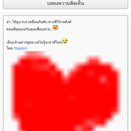
อ่า..ได้ดูแว่บๆ เหมือนกันคับ ทางทีวีจ่ายตังค์
ตอนที่คุณแม่กับคุณเพื่อนชาย...
เห็นแล้วอยากดูต่อ แต่ไม่รู้จะหาที่ไหน
ดย:
Nagano