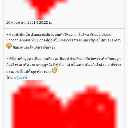
10 พฤษภาคม 2551 9:20:22 น.
+ พอหนังมันเป็น drama-realistic เลยทำให้ออกมาในโทน Village album
มากกว่า Always ทั้ง 2 ภาคที่ดูจะเป็น Melodrama แบบการ์ตูนๆ ไปหน่อยอ่ะครับ
คือมาคนละโทนกันว่างั้นเหอะ
+ ที่พี่อ่านข้อมูลมา เห็นว่าคนที่แสดงเป็นแม่ ช่วงวัยสาวกับวัยชรา เค้าเป็นแม่ลูก
กันจริงๆ นะครับ เวลาคนดูดูหนัง ถึงรู้สึกว่าเค้าเป็นคนๆ เดียวกันไงอ่า ... แต่ก็ช่าง
สดงเก่งทั้งแม่ทั้งลูกจริงๆ เนาะ
ดย:
บลูยอชท์