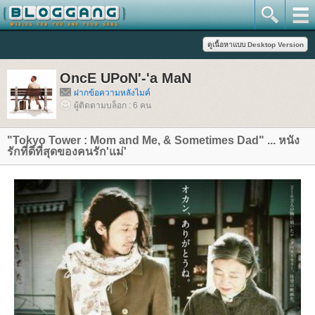
OncE UPoN'-'a MaN
ฝากข้อความหลังไมค์
ผู้ติดตามบล็อก : 6 คน
"Tokyo Tower : Mom and Me, & Sometimes Dad" ... หนัง
รักที่ดีที่สุดของคนรัก'แม่'