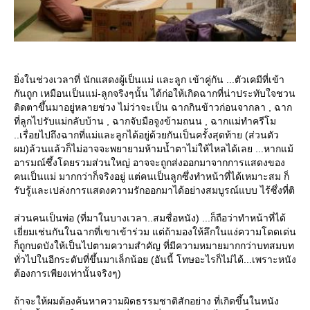
ิ่งในช่วงเวลาที่ นักแสดงผู้เป็นแม่ และลูก เข้าคู่กัน ...ตัวเคมีที่เข้า
กันถูก เหมือนเป็นแม่-ลูกจริงๆนั้น ได้ก่อให้เกิดฉากที่น่าประทับใจชวน
ติดตาขึ้นมาอยู่หลายช่วง ไม่ว่าจะเป็น ฉากกินข้าวก่อนจากลา , ฉาก
ที่ลูกไปรับแม่กลับบ้าน , ฉากจับมือจูงข้ามถนน , ฉากแม่ทำครีโม
..เรื่อยไปถึงฉากที่แม่และลูกได้อยู่ด้วยกันเป็นครั้งสุดท้าย (ส่วนตัว
ผม)ล้วนแล้วก็ไม่อาจจะพยายามห้ามน้ำตาไม่ให้ไหลได้เลย ...หากแม้
อารมณ์ซึ้งโดยรวมส่วนใหญ่ อาจจะถูกส่งออกมาจากการแสดงของ
คนเป็นแม่ มากกว่าก็จริงอยู่ แต่คนเป็นลูกซึ่งทำหน้าที่ได้เหมาะสม ก็
รับรู้และเปล่งการแสดงความรักออกมาได้อย่างสมบูรณ์แบบ ไร้ซึ่งที่ติ
ส่วนคนเป็นพ่อ (ที่มาในบางเวลา..สมชื่อหนัง) ...ก็ถือว่าทำหน้าที่ได้
เยี่ยมเช่นกันในฉากที่เขาเข้าร่วม แต่ถ้ามองให้ลึกในแง่ความโดดเด่น
ก็ถูกบดบังให้เป็นไปตามความสำคัญ ที่มีความหมายมากกว่าบทสมบท
ทั่วไปในอีกระดับที่ขึ้นมาเล็กน้อย (อันนี้ โทษอะไรก็ไม่ได้...เพราะหนัง
ต้องการเพียงเท่านั้นจริงๆ)
ถ้าจะให้ผมต้องค้นหาความผิดธรรมชาติสักอย่าง ที่เกิดขึ้นในหนัง