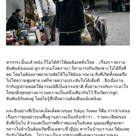
หากกระนั้นแล้วหนัง ก็ไม่ได้ทำให้ผมต้องหลับใหล ...เรื่องราวความ
สัมพันธ์ของแม่-ลูก ทางเมโลดรามา ก็สามารถกินกัดเซาะใจได้ถึงที่
สุด โดยไม่ต้องมาพยายามยัดไส้ในให้มันมากมาย สิ่งที่เกิดทั้งหมดจึง
ไม่ใช่ความฟูมฟาย แต่ก็ขายความประทับใจได้เต็มที่ ...อีกเมื่องาน
กำกับถูกถ่ายทอดให้อารมณ์ที่เป็นธรรมชาติ ทั้งสามารถกับการเอาใจ
ส่ทุกสิ่งทุกอย่างมารวมความเป็นหนึ่งเดียวกันไว้ จึงเกิดการผูก
สัมพันธ์กับคนดู โดยไม่รู้สึกถึงความต้องฝืนแม้แต่น้อ
ละอีกอย่างที่เป็นกลเม็ดเด็ดดวงของ Tokyo Tower ก็คือ การนำเสนอ
เรื่องราวทุกอย่างบนพื้นฐานความเป็นจริงเข้าว่า... รายละเอียดของ
สิ่งที่เป็นไป ล้วนแต่เป็นภาพที่เราพบเจอในสังคม มุมมองที่ถูกยกมา
กล่าวไม่จำเป็นต้องเกิดขึ้นเฉพาะที่ ญี่ปุ่น หากในบ้านเราเอง ก็คุ้นเค
กับมันได้ครือๆ ...ไม่ว่าจะเป็นฉากชนบทที่แฝงความงดงามของ