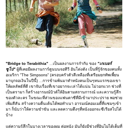
"Bridge to Terabithia"
...เป็นผลงานการกำกับ ของ
"เกเบอร์
ซูโป"
ผู้ที่เคยมีผลงานการ์ตูนบนจอทีวี อันโด่งดัง เป็นที่รู้จักของคนทั้ง
อเมริกา "The Simpsons" (ครอบครัวตัวสีเหลืองที่เตรียมยกทัพเพี้ยน
มาบุกจอเงินในปีนี้) ...การข้ามพ้นมาทำหนังคนเป็นๆหนแรกของเขา
ห้ผลลัพธ์ที่ดี เขาจับเรื่องที่เขาอยากจะเล่าได้แน่น ไม่วอกแวก ช่วงที่
เป็นดรามา ก็สร้างอารมณ์บิวต์ให้อินตามสถานการณ์ และความรู้สึก
ของตัวละคร ในขณะที่ส่วนของแฟนตาซีที่มีเข้ามาประปราย พอช่ว
เพิ่มสีสัน สร้างความตื่นเต้นได้พอทำเนา อารมณ์คอมเมดี้ที่แซมๆเข้า
มา ก็นับว่าให้ความขำขัน และลดความตึงๆที่หนังออกจะซีเรียสไปได้
บ้าง
ต่ความรู้สึกในบางเวลาของผม ต่อหนัง มันก็ยังมีช่วงที่อินไม่ได้เต็มที่