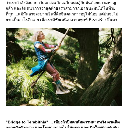
ว่าเรากำลังถือดาบกวัดแกว่งฉวัดเฉวียนต่อสู้กับมันด้วยความหาญ
กล้า และจินตนาการว่าสุดท้าย เราสามารถเอาชนะมันได้ในท้า
ที่สุด ...แม้มันอาจจะยากเย็นที่คิดจินตนาการอยู่ไม่น้อย แต่มันจะไม่
ากเย็นอะไรอีกเลย เมื่อเรามีชัยเหนือ ความทุกข์ ที่เราสร้างขึ้นมา
"Bridge to Terabithia" ... เพียงถ้าปิดตาตัดความคาดหวัง คาดคิด
จากหนังตัวอย่าง และโฆษณาออกไปให้หมด และเปิดใจพร้อมรับกับ