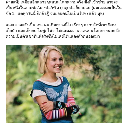
พ่ายแพ้) เหมือนอีกหลายๆคนบนโลกความจริง ซึ่งก็เข้าข่าย อาจจะ
เป็นหนึ่งในสามข้อ/สองข้อ/หรือ ถูกทุกข้อ ก็ตามแต่ (ผมเองเคยเป็นใน
ข้อ 1...แต่ทุกวันนี้ ก็กล้าสู้ จนยอมคนไม่เป็นไปซะแล้ว หุหุ)
ละเขาจะยังเป็น เจส คนเดิมอย่างนี้ไปเรื่อยๆ ตราบใดที่เขายังคง
เก็บตัว และเก็บกด ไม่พูดไม่จาไม่แสดงออกต่อคนบนโลกภายนอก ถึง
ความเป็นตัวเขาที่แท้จริงซึ่งไม่เคยได้แสดงตัวตนออกมา