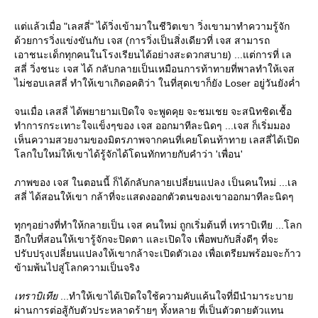
ต่แล้วเมื่อ "เลสลี่" ได้วิ่งเข้ามาในชีวิตเขา วิ่งเขามาทำความรู้จัก
ด้วยการวิ่งแข่งขันกับ เจส (การวิ่งเป็นสิ่งเดียวที่ เจส สามารถ
เอาชนะเด็กทุกคนในโรงเรียนได้อย่างสะดวกสบาย) ...แต่การที่ เล
สลี่ วิ่งชนะ เจส ได้ กลับกลายเป็นเหมือนการท้าทายที่พาลทำให้เจส
ไม่ชอบเลสลี่ ทำให้เขาเกิดอคติว่า ในที่สุดเขาก็ยัง Loser อยู่วันยังค่ำ
จนเมื่อ เลสลี่ ได้พยายามเปิดใจ จะพูดคุย จะชมเชย จะสนิทชิดเชื้อ
ทำการกระเทาะใจแข็งๆของ เจส ออกมาทีละนิดๆ ...เจส ก็เริ่มมอง
เห็นความสวยงามของมิตรภาพจากคนที่เคยโดนท้าทาย เลสลี่ได้เปิด
ลกใบใหม่ให้เขาได้รู้จักได้โดนทักทายกับคำว่า 'เพื่อน'
ภาพของ เจส ในตอนนี้ ก็ได้กลับกลายเปลี่ยนแปลง เป็นคนใหม่ ...เล
สลี่ ได้สอนให้เขา กล้าที่จะแสดงออกตัวตนของเขาออกมาทีละนิดๆ
ทุกๆอย่างที่ทำให้กลายเป็น เจส คนใหม่ ถูกเริ่มต้นที่ เทราบิเทีย ...โลก
อีกใบที่สอนให้เขารู้จักจะปิดตา และเปิดใจ เพื่อพบกับสิ่งดีๆ ที่จะ
ปรับปรุงเปลี่ยนแปลงให้เขากล้าจะเปิดตัวเอง เพื่อเตรียมพร้อมจะก้าว
ข้ามพ้นไปสู่โลกความเป็นจริง
เทราบิเที
...ทำให้เขาได้เปิดใจใช้ความคับแค้นใจที่มีนำมาระบา
ผ่านการต่อสู้กับตัวประหลาดร้ายๆ ทั้งหลาย ที่เป็นตัวตายตัวแทน