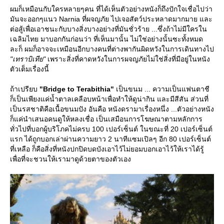
ผมก็เหมือนกับใครหลายๆคน ที่ได้เห็นตัวอย่างหนังก็ถึงปักใจเชื่อไปว่า
มันจะออกๆแนว Narnia ที่ผจญภัย ไปเจอสัตว์ประหลาดมากมาย และ
ต่อสู้เพื่อเอาชนะกับบางสิ่งบางอย่างที่มันชั่วร้าย ...ซึ่งถ้าไม่มีใครใน
เฉลิมไทย มาบอกกันก่อนว่า ที่เห็นมานั้น ไม่ใช่อย่างนั้นซะทั้งหมด
ละก็ ผมก็อาจจะเหมือนอีกบางคนที่ต่างพากันผิดหวังในการเดินทางไป
"เทราบิเทีย"
เพราะสิ่งที่คาดหวังในการผจญภัยไม่ใช่สิ่งที่มีอยู่ในหนัง
ตัวเต็มเรื่องนี้
ถ้าเปรียบ
"Bridge to Terabithia"
เป็นขนม ... ความเป็นแฟนตาชี
ก็เป็นเพียงแค่น้ำตาลเคลือบหน้าเพื่อทำให้ดูน่ากิน และมีสีสัน ส่วนที่
เป็นรสชาติคือเนื้อขนมปัง อันคือ หนังดรามาเรื่องหนึ่ง ...ตัวอย่างหนัง
ก็แค่นำเสนอคนดูให้หลงเชื่อ เป็นเสมือนการโฆษณาตามหลักการ
ทั่วไปที่บอกผู้บริโภคไม่ครบ 100 เปอร์เซ็นต์ ในขณะที่ 20 เปอร์เซ็นต์
รก ได้ถูกบอกเล่าผ่านความยาว 2 นาทีแซมเปิลๆ อีก 80 เปอร์เซ็นต์
ที่เหลือ ก็คือสิ่งที่หนังปกปิดบดบังเอาไว้ไม่ยอมบอกเอาไว้ให้เราได้รู้
เพื่อที่จะชวนให้เรามาดูด้วยตาของตัวเอง