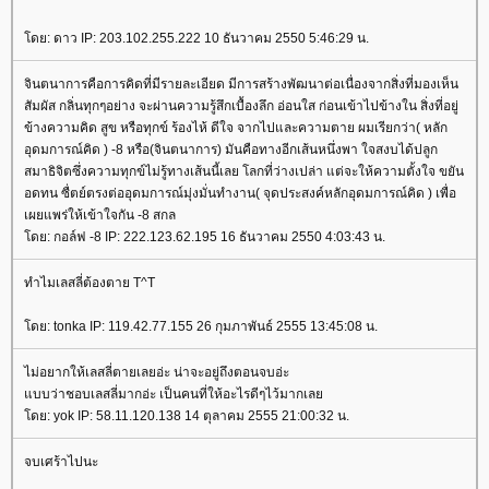
ดย: ดาว IP: 203.102.255.222 10 ธันวาคม 2550 5:46:29 น.
จินตนาการคือการคิดที่มีรายละเอียด มีการสร้างพัฒนาต่อเนื่องจากสิ่งที่มองเห็น
สัมผัส กลิ่นทุกๆอย่าง จะผ่านความรู้สึกเบื้องลึก อ่อนใส ก่อนเข้าไปข้างใน สิ่งที่อยู่
ข้างความคิด สูข หรือทุกข์ ร้องไห้ ดีใจ จากไปและความตาย ผมเรียกว่า( หลัก
อุดมการณ์คิด ) -8 หรือ(จินตนาการ) มันคือทางอีกเส้นหนึ่งพา ใจสงบได้ปลูก
สมาธิจิตซึ่งความทุกข์ไม่รู้ทางเส้นนี้เลย โลกที่ว่างเปล่า แต่จะให้ความตั้งใจ ขยัน
อดทน ซื่ตย์ตรงต่ออุดมการณ์มุ่งมั่นทำงาน( จุดประสงค์หลักอุดมการณ์คิด ) เพื่อ
เผยแพร่ให้เข้าใจกัน -8 สกล
ดย: กอล์ฟ -8 IP: 222.123.62.195 16 ธันวาคม 2550 4:03:43 น.
ทำไมเลสลี่ต้องตาย T^T
ดย: tonka IP: 119.42.77.155 26 กุมภาพันธ์ 2555 13:45:08 น.
ไม่อยากให้เลสลี่ตายเลยอ่ะ น่าจะอยู่ถึงตอนจบอ่ะ
บบว่าชอบเลสลี่มากอ่ะ เป็นคนที่ให้อะไรดีๆไว้มากเล
ดย: yok IP: 58.11.120.138 14 ตุลาคม 2555 21:00:32 น.
จบเศร้าไปนะ