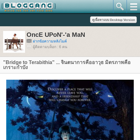
OncE UPoN'-'a MaN
ฝากข้อความหลังไมค์
ผู้ติดตามบล็อก : 6 คน
"Bridge to Terabithia" ... จินตนาการคืออาวุธ มิตรภาพคือ
เกราะกำบัง