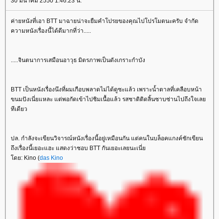
30 มีนาคม 2550 1:46:23 น.
ค่ายหนังที่เอา BTT มาฉายน่าจะยืมคำโปรยของคุณไปโปรโมตนะครับ จำกัด
ความหนังเรื่องนี้ได้ดีมากที่ว่า.....
.....จินตนาการเสมือนอาวุธ มิตรภาพเป็นดังเกราะกำบัง
BTT เป็นหนังเรื่องนึงที่ผมเกือบพลาดไม่ได้ดูซะแล้ว เพราะน้ำตาลที่เคลือบหน้า
ขนมปังเนี่ยแหละ แต่พอกัดเข้าไปชิมเนื้อแล้ว รสชาติติดลิ้นซาบซ่านไปถึงใจเล
ทีเดียว
ปล. กำลังจะเขียนวิจารณ์หนังเรื่องนี้อยู่เหมือนกัน แต่คนในบล็อคแกงค์ชักเขียน
ถึงเรื่องนี้เยอะแฮะ แสดงว่าชอบ BTT กันเยอะเลยนะเนี่
ดย: Kino (
das Kino