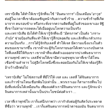
เทราบีเทีย ได้ทำให้เขารู้จักที่จะใช้
"จินตนาการ"
เป็นเสมือน
"อาวุธ"
ต่อสู้ในเวลาที่เขาต้องเผชิญหน้ากับความชั่วร้าย ...ความชั่วร้ายที่เกิด
มาจาก คนรอบข้าง หรือกระทั่งจากความคิดที่อยู่ในหัวของเขาเอง ทิฐิ
ที่เขาไม่สามารถลดละได้เมื่ออยู่บนโลกความเป็นจริง
ละเทราบิเทีย ยังได้ทำให้เขารู้จักที่จะมี
"มิตรภาพ"
เป็นดัง
"เกราะ
กำบัง"
ช่วยป้องกันที่จะทำให้เขารู้สึกปลอดภัย และเลิกที่จะกลัวเกรง
ความเป็นจริง ...การได้รู้จักกับเลสลี่ ทำให้เจส มีความแข็งแรงในตัว
ตนของเขามากขึ้น เขากล้าจะสู้กับโลกภายนอกได้เพราะแรงบันดาล
จที่เลสลี่มีให้กับเขา เขากล้าที่จะตัดตัวเองออกจากบ่วงพันธนาการ
ความทุกข์ เพราะ เลสลี่ช่วยให้เขามีความสุขทุกเวลาที่เขาได้โหน
เชือกข้ามลำธาร ไปสู่อีกโลกหนึ่งซึ่งจะคอยป้องกันไม่ให้เขาต้องรู้สึก
อ้างว้างอีกต่อไป
"เทราบิเทีย" ไม่ใช่สถานที่ ที่มีไว้ให้ เจส และ เลสลี่ ได้จินตนาการ
ละก้าวข้ามโหนเชือกพ้นไปเท่านั้น ...พวกเราเอง ก็สามารถที่จะไป
ังที่แห่งนั้นได้เหมือนกัน เพียงแค่ตัวเรามีจินตนาการ และรู้จักจะนำ
จินตนาการเหล่านั้นมาเป็นประโยชน์ต่อตัวเรา ...
เวลาที่เราทุกข์ใจ เราก็แค่นึกภาพว่า เรากำลังต่อสู้กับสัตว์ประหลาด
ที่ชื่อว่า 'ความทุกข์' ...เราก็แค่จินตนาการหน้าตาของมัน จินตนาการ