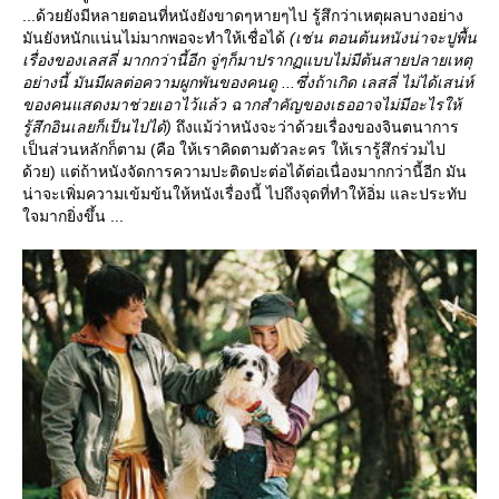
...ด้วยยังมีหลายตอนที่หนังยังขาดๆหายๆไป รู้สึกว่าเหตุผลบางอย่าง
มันยังหนักแน่นไม่มากพอจะทำให้เชื่อได้
(เช่น ตอนต้นหนังน่าจะปูพื้น
เรื่องของเลสลี่ มากกว่านี้อีก จู่ๆก็มาปรากฏแบบไม่มีต้นสายปลายเหตุ
อย่างนี้ มันมีผลต่อความผูกพันของคนดู ...ซึ่งถ้าเกิด เลสลี่ ไม่ได้เสน่ห์
ของคนแสดงมาช่วยเอาไว้แล้ว ฉากสำคัญของเธออาจไม่มีอะไรให้
รู้สึกอินเลยก็เป็นไปได้)
ถึงแม้ว่าหนังจะว่าด้วยเรื่องของจินตนาการ
เป็นส่วนหลักก็ตาม (คือ ให้เราคิดตามตัวละคร ให้เรารู้สึกร่วมไป
ด้วย) แต่ถ้าหนังจัดการความปะติดปะต่อได้ต่อเนื่องมากกว่านี้อีก มัน
น่าจะเพิ่มความเข้มข้นให้หนังเรื่องนี้ ไปถึงจุดที่ทำให้อิ่ม และประทับ
จมากยิ่งขึ้น ...