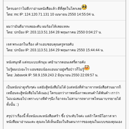
ครบอกว่าไม่ดีเราอ่านหนังสือแล้ว ดีที่สุดในโลกเล
ดย: mc IP: 124.120.71.131 10 เมษายน 2550 14:55:04 น.
ผมว่ามันดีมากเลยอะคับ ผมร้องไห้เลยแหละ
ดย: ปกป้อง IP: 203.113.51.164 28 พฤษภาคม 2550 0:04:27 น.
เจส พระเอกในเรื่อง เค้าแอบชอบคุณครูหรอคับ
ดย: ปกป้อง IP: 203.113.51.164 29 พฤษภาคม 2550 15:44:44 น.
หนังสนุกดี แต่จบแบบหักมุม เศย้ามากตอนเลสรี่ตายคัง
ไม่รู้ผมเปงอะไร แอนชอบน้องแอนนาอยู่หรือป่าวก็ไม่รู้
ดย: Jabavok IP: 58.9.159.243 2 มิถุนายน 2550 22:09:57 น.
เป็นหนังน่าดูจริงๆค่ะ แต่ยังสู้หนังสือไม่ได้ (แต่หนังที่ทำมาจากหนังสือส่วนมากก็
เหมือนจะสู้หนังสือไม่ได้เนอะ) ใครบอกว่าภาพหนึ่งภาพแทนคำได้พันคำ เราว่า
ไม่แน่เสมอไป เพราะบางทีคำๆนึง ก็อาจจะไม่สามารถหาภาพไหนมาบรรยายได้
ทั้งนั้น : )
สรุปว่าเรื่องนี้ ทั้งหนังและหนังสือเศร้า ซึ้ง ประทับใจค่ะ แต่ถ้าใครมีโอกาส หา
หนังสือมาอ่านนะคะ คุณจะได้เห็นเมืองในจินตนาการของคุณในแบบของคุณเอง