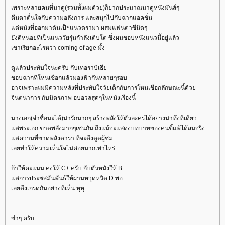
เพราะหลายคนที่มาดู(รวมทั้งผมด้วย)ก็ยากประมาณมาดูหนังมันส์ๆ
ตื่นตาตื่นใจกับความอลังการ และสนุกไปกับฉากแอคชั่น
ต่หนังที่ออกมาดันเป็ฯแนวดรามา ผสมแฟนตาซีนิดๆ
ังดีหน่อยที่เป็นแนววัยรุ่นกำลังเติบโต ซึ่งผมชอบหนังแนวนี้อยู่แล้ว
เขาเรียกอะไรหว่า coming of age มั้ง
ดูแล้วประทับใจนะครับ กับเทอราบิเธี
ชอบฉากที่โหนเชือกแล้วมองฟ้ากันหลายๆรอบ
อาจเพราะผมมีความหลังที่ประทับใจวัยเด็กกับการโหนเชือกลักษณะนี้ด้ว
จินตนาการ กับมิตรภาพ อบอวลสุดๆในหนังเรื่องนี้
นางเอก(จำชื่อมะได้)น่ารักมากๆ สร้างพลังให้ตัวละครได้อย่างน่าทึ่งทีเดียว
ต่พระเอก ขาดพลังมากๆเช่นกัน ถึงแม้จะแสดงบทบาทของคนขี้แพ้ได้สมจริง
ต่ความที่ขาดพลังดารา ที่จะดึงดูดผู้ชม
เลยทำให้ความเห็นใจไม่ค่อยมากเท่าไหร่
ถ้าให้คะแนน คงให้ C+ ครับ กับตัวหนังให้ B+
ต่การประชสมันพันธ์ให้ผ่านหวุดหวิด D พอ
เลยดึงเกรดกันอย่างที่เห็น หุหุ
ขำๆ ครับ