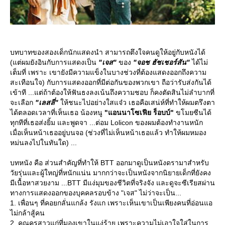
บทบาทของสองเด็กนักแสดงนำ สามารถตึงใจคนดูให้อยู่กับหนังได้
(แต่ผมยังอินกับการแสดงเป็น
"เจส"
ของ
"จอช ฮัชเชอร์สัน"
ได้ไม่
เต็มที่ เพราะ เขายังมีความแข็งในบางช่วงที่ต้องแสดงออกถึงความ
สะเทือนใจ) กับการแสดงออกที่มีต่อกันของพวกเขา ถือว่ารับส่งกันได้
เข้าที ...แต่ถ้าต้องให้ฟันธงลงเน้นถึงความชอบ ก็คงตัดสินไม่ลำบากที่
จะเลือก
"เลสลี่"
ห้ชนะไปอย่างใสแจ๋ว เธอคือเสน่ห์ที่ทำให้ผมตรึงตา
ได้ตลอดเวลาที่เห็นเธอ น้องหนู
"แอนนาโซเฟีย ร็อบบ์"
ขโมยซีนได้
ทุกทีที่เธอส่งยิ้ม และพูดจา ...ต่อม Lolicon ของผมต้องทำงานหนัก
เมื่อเห็นหน้าเธออยู่บนจอ (ช่วงที่ไม่เห็นหน้าเธอแล้ว ทำให้ผมหมอง
หม่นลงไปในทันใด) ...
บทหนัง คือ ส่วนสำคัญที่ทำให้ BTT ออกมาดูเป็นหนังดรามาสำหรับ
วัยรุ่นและผู้ใหญ่ที่หนักแน่น มากกว่าจะเป็นหนังจากนิยายเด็กที่ยังคง
มีเนื้อหาสวยงาม ...BTT มีแง่มุมของชีวิตที่จริงจัง และดูจะซีเรียสผ่าน
ทางการแสดงออกของบุคคลรอบข้าง "เจส" ไม่ว่าจะเป็น...
1. เพื่อนๆ ที่คอยกลั่นแกล้ง รังแก เพราะเห็นเขาเป็นเพียงคนที่อ่อนแอ
ไม่กล้าสู้คน
2. คุณครูสาวแก่ที่มองเขาในแง่ร้าย เพราะความไม่เอาใจใส่ในการ